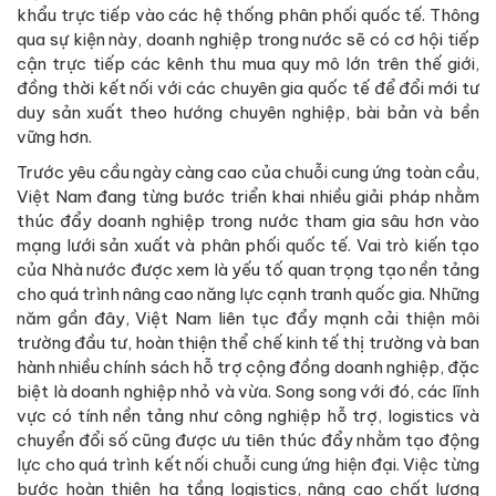
khẩu trực tiếp vào các hệ thống phân phối quốc tế. Thông
qua sự kiện này, doanh nghiệp trong nước sẽ có cơ hội tiếp
cận trực tiếp các kênh thu mua quy mô lớn trên thế giới,
đồng thời kết nối với các chuyên gia quốc tế để đổi mới tư
duy sản xuất theo hướng chuyên nghiệp, bài bản và bền
vững hơn.
Trước yêu cầu ngày càng cao của chuỗi cung ứng toàn cầu,
Việt Nam đang từng bước triển khai nhiều giải pháp nhằm
thúc đẩy doanh nghiệp trong nước tham gia sâu hơn vào
mạng lưới sản xuất và phân phối quốc tế. Vai trò kiến tạo
của Nhà nước được xem là yếu tố quan trọng tạo nền tảng
cho quá trình nâng cao năng lực cạnh tranh quốc gia. Những
năm gần đây, Việt Nam liên tục đẩy mạnh cải thiện môi
trường đầu tư, hoàn thiện thể chế kinh tế thị trường và ban
hành nhiều chính sách hỗ trợ cộng đồng doanh nghiệp, đặc
biệt là doanh nghiệp nhỏ và vừa. Song song với đó, các lĩnh
vực có tính nền tảng như công nghiệp hỗ trợ, logistics và
chuyển đổi số cũng được ưu tiên thúc đẩy nhằm tạo động
lực cho quá trình kết nối chuỗi cung ứng hiện đại. Việc từng
bước hoàn thiện hạ tầng logistics, nâng cao chất lượng