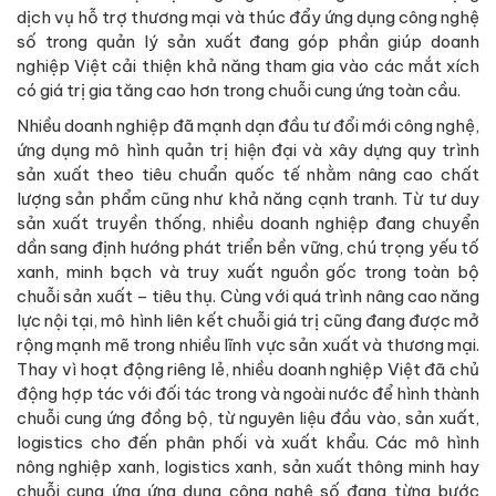
dịch vụ hỗ trợ thương mại và thúc đẩy ứng dụng công nghệ
số trong quản lý sản xuất đang góp phần giúp doanh
nghiệp Việt cải thiện khả năng tham gia vào các mắt xích
có giá trị gia tăng cao hơn trong chuỗi cung ứng toàn cầu.
Nhiều doanh nghiệp đã mạnh dạn đầu tư đổi mới công nghệ,
ứng dụng mô hình quản trị hiện đại và xây dựng quy trình
sản xuất theo tiêu chuẩn quốc tế nhằm nâng cao chất
lượng sản phẩm cũng như khả năng cạnh tranh. Từ tư duy
sản xuất truyền thống, nhiều doanh nghiệp đang chuyển
dần sang định hướng phát triển bền vững, chú trọng yếu tố
xanh, minh bạch và truy xuất nguồn gốc trong toàn bộ
chuỗi sản xuất – tiêu thụ. Cùng với quá trình nâng cao năng
lực nội tại, mô hình liên kết chuỗi giá trị cũng đang được mở
rộng mạnh mẽ trong nhiều lĩnh vực sản xuất và thương mại.
Thay vì hoạt động riêng lẻ, nhiều doanh nghiệp Việt đã chủ
động hợp tác với đối tác trong và ngoài nước để hình thành
chuỗi cung ứng đồng bộ, từ nguyên liệu đầu vào, sản xuất,
logistics cho đến phân phối và xuất khẩu. Các mô hình
nông nghiệp xanh, logistics xanh, sản xuất thông minh hay
chuỗi cung ứng ứng dụng công nghệ số đang từng bước