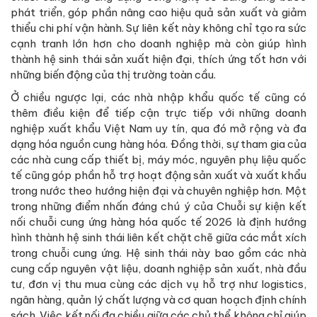
phát triển, góp phần nâng cao hiệu quả sản xuất và giảm
thiểu chi phí vận hành. Sự liên kết này không chỉ tạo ra sức
cạnh tranh lớn hơn cho doanh nghiệp mà còn giúp hình
thành hệ sinh thái sản xuất hiện đại, thích ứng tốt hơn với
những biến động của thị trường toàn cầu.
Ở chiều ngược lại, các nhà nhập khẩu quốc tế cũng có
thêm điều kiện để tiếp cận trực tiếp với những doanh
nghiệp xuất khẩu Việt Nam uy tín, qua đó mở rộng và đa
dạng hóa nguồn cung hàng hóa. Đồng thời, sự tham gia của
các nhà cung cấp thiết bị, máy móc, nguyên phụ liệu quốc
tế cũng góp phần hỗ trợ hoạt động sản xuất và xuất khẩu
trong nước theo hướng hiện đại và chuyên nghiệp hơn. Một
trong những điểm nhấn đáng chú ý của Chuỗi sự kiện kết
nối chuỗi cung ứng hàng hóa quốc tế 2026 là định hướng
hình thành hệ sinh thái liên kết chặt chẽ giữa các mắt xích
trong chuỗi cung ứng. Hệ sinh thái này bao gồm các nhà
cung cấp nguyên vật liệu, doanh nghiệp sản xuất, nhà đầu
tư, đơn vị thu mua cùng các dịch vụ hỗ trợ như logistics,
ngân hàng, quản lý chất lượng và cơ quan hoạch định chính
sách. Việc kết nối đa chiều giữa các chủ thể không chỉ giúp