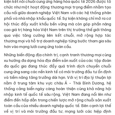
kiện kết nối chuỗi cung ứng hàng hóa quốc tế 2026 được tổ
chức như một hoạt động thương mại trọng điểm nhằm tạo
cầu nối giữa doanh nghiệp Việt Nam với các hệ thống phân
phối và nhà nhập khẩu quốc tế. Sự kiện không chỉ mở ra cơ
hội thúc đẩy xuất khẩu bền vững mà còn góp phần nâng
cao giá trị hàng hóa Việt Nam trên thị trường thế giới thông
qua việc tăng cường liên kết chuỗi, mở rộng hợp tác
thương mại và hỗ trợ doanh nghiệp từng bước tham gia sâu
hơn vào mạng lưới cung ứng toàn cầu.
Những biến động địa chính trị, cạnh tranh thương mại cùng
xu hướng đa dạng hóa địa điểm sản xuất của các tập đoàn
đa quốc gia đang thúc đẩy quá trình dịch chuyển chuỗi
cung ứng sang các nền kinh tế có môi trường đầu tư ổn định
và tiềm năng tăng trưởng dài hạn. Với vị trí địa lý thuận lợi
nằm ở trung tâm khu vực châu Á - Thái Bình Dương, hệ
thống cảng biển ngày càng hoàn thiện cùng khả năng hội
nhập kinh tế quốc tế sâu rộng, Việt Nam đang nổi lên như
điểm đến hấp dẫn trong chiến lược mở rộng chuỗi sản xuất
toàn cầu của nhiều doanh nghiệp quốc tế. Bên cạnh lợi thế
về vị trí và môi trường đầu tư, mạng lưới các hiệp định