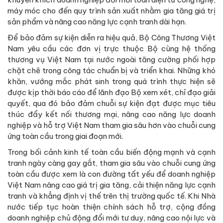
máy móc cho đến quy trình sản xuất nhằm gia tăng giá trị
sản phẩm và nâng cao năng lực cạnh tranh dài hạn.
Để bảo đảm sự kiện diễn ra hiệu quả, Bộ Công Thương Việt
Nam yêu cầu các đơn vị trực thuộc Bộ cùng hệ thống
thương vụ Việt Nam tại nước ngoài tăng cường phối hợp
chặt chẽ trong công tác chuẩn bị và triển khai. Những khó
khăn, vướng mắc phát sinh trong quá trình thực hiện sẽ
được kịp thời báo cáo để lãnh đạo Bộ xem xét, chỉ đạo giải
quyết, qua đó bảo đảm chuỗi sự kiện đạt được mục tiêu
thúc đẩy kết nối thương mại, nâng cao năng lực doanh
nghiệp và hỗ trợ Việt Nam tham gia sâu hơn vào chuỗi cung
ứng toàn cầu trong giai đoạn mới.
Trong bối cảnh kinh tế toàn cầu biến động mạnh và cạnh
tranh ngày càng gay gắt, tham gia sâu vào chuỗi cung ứng
toàn cầu được xem là con đường tất yếu để doanh nghiệp
Việt Nam nâng cao giá trị gia tăng, cải thiện năng lực cạnh
tranh và khẳng định vị thế trên thị trường quốc tế. Khi Nhà
nước tiếp tục hoàn thiện chính sách hỗ trợ, cộng đồng
doanh nghiệp chủ động đổi mới tư duy, nâng cao nội lực và