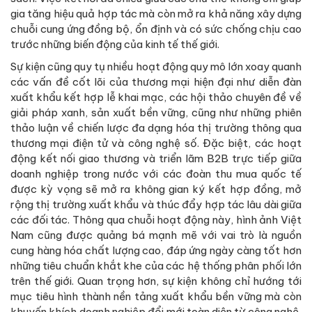
gia tăng hiệu quả hợp tác mà còn mở ra khả năng xây dựng
chuỗi cung ứng đồng bộ, ổn định và có sức chống chịu cao
trước những biến động của kinh tế thế giới.
Sự kiện cũng quy tụ nhiều hoạt động quy mô lớn xoay quanh
các vấn đề cốt lõi của thương mại hiện đại như diễn đàn
xuất khẩu kết hợp lễ khai mạc, các hội thảo chuyên đề về
giải pháp xanh, sản xuất bền vững, cũng như những phiên
thảo luận về chiến lược đa dạng hóa thị trường thông qua
thương mại điện tử và công nghệ số. Đặc biệt, các hoạt
động kết nối giao thương và triển lãm B2B trực tiếp giữa
doanh nghiệp trong nước với các đoàn thu mua quốc tế
được kỳ vọng sẽ mở ra không gian ký kết hợp đồng, mở
rộng thị trường xuất khẩu và thúc đẩy hợp tác lâu dài giữa
các đối tác. Thông qua chuỗi hoạt động này, hình ảnh Việt
Nam cũng được quảng bá mạnh mẽ với vai trò là nguồn
cung hàng hóa chất lượng cao, đáp ứng ngày càng tốt hơn
những tiêu chuẩn khắt khe của các hệ thống phân phối lớn
trên thế giới. Quan trọng hơn, sự kiện không chỉ hướng tới
mục tiêu hình thành nền tảng xuất khẩu bền vững mà còn
khuyến khích doanh nghiệp đổi mới toàn diện từ công nghệ,