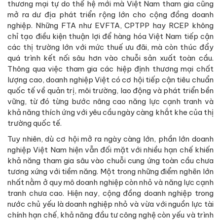
thương mại tự do thế hệ mới mà Việt Nam tham gia cũng
mở ra dư địa phát triển rộng lớn cho cộng đồng doanh
nghiệp. Những FTA như EVFTA, CPTPP hay RCEP không
chỉ tạo điều kiện thuận lợi để hàng hóa Việt Nam tiếp cận
các thị trường lớn với mức thuế ưu đãi, mà còn thúc đẩy
quá trình kết nối sâu hơn vào chuỗi sản xuất toàn cầu.
Thông qua việc tham gia các hiệp định thương mại chất
lượng cao, doanh nghiệp Việt có cơ hội tiếp cận tiêu chuẩn
quốc tế về quản trị, môi trường, lao động và phát triển bền
vững, từ đó từng bước nâng cao năng lực cạnh tranh và
khả năng thích ứng với yêu cầu ngày càng khắt khe của thị
trường quốc tế.
Tuy nhiên, dù cơ hội mở ra ngày càng lớn, phần lớn doanh
nghiệp Việt Nam hiện vẫn đối mặt với nhiều hạn chế khiến
khả năng tham gia sâu vào chuỗi cung ứng toàn cầu chưa
tương xứng với tiềm năng. Một trong những điểm nghẽn lớn
nhất nằm ở quy mô doanh nghiệp còn nhỏ và năng lực cạnh
tranh chưa cao. Hiện nay, cộng đồng doanh nghiệp trong
nước chủ yếu là doanh nghiệp nhỏ và vừa với nguồn lực tài
chính hạn chế, khả năng đầu tư công nghệ còn yếu và trình