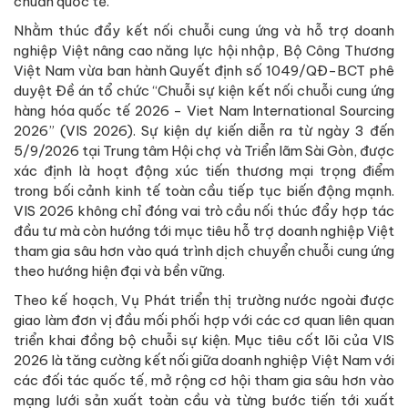
chuẩn quốc tế.
Nhằm thúc đẩy kết nối chuỗi cung ứng và hỗ trợ doanh
nghiệp Việt nâng cao năng lực hội nhập, Bộ Công Thương
Việt Nam vừa ban hành Quyết định số 1049/QĐ-BCT phê
duyệt Đề án tổ chức “Chuỗi sự kiện kết nối chuỗi cung ứng
hàng hóa quốc tế 2026 - Viet Nam International Sourcing
2026” (VIS 2026). Sự kiện dự kiến diễn ra từ ngày 3 đến
5/9/2026 tại Trung tâm Hội chợ và Triển lãm Sài Gòn, được
xác định là hoạt động xúc tiến thương mại trọng điểm
trong bối cảnh kinh tế toàn cầu tiếp tục biến động mạnh.
VIS 2026 không chỉ đóng vai trò cầu nối thúc đẩy hợp tác
đầu tư mà còn hướng tới mục tiêu hỗ trợ doanh nghiệp Việt
tham gia sâu hơn vào quá trình dịch chuyển chuỗi cung ứng
theo hướng hiện đại và bền vững.
Theo kế hoạch, Vụ Phát triển thị trường nước ngoài được
giao làm đơn vị đầu mối phối hợp với các cơ quan liên quan
triển khai đồng bộ chuỗi sự kiện. Mục tiêu cốt lõi của VIS
2026 là tăng cường kết nối giữa doanh nghiệp Việt Nam với
các đối tác quốc tế, mở rộng cơ hội tham gia sâu hơn vào
mạng lưới sản xuất toàn cầu và từng bước tiến tới xuất