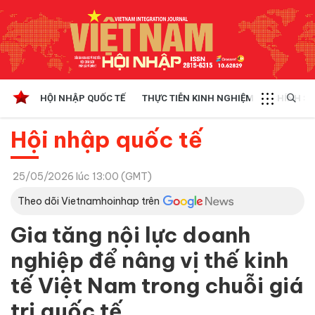
HỘI NHẬP QUỐC TẾ
THỰC TIỄN KINH NGHIỆM
CHÍNH SÁ
Hội nhập quốc tế
25/05/2026 lúc 13:00 (GMT)
Theo dõi Vietnamhoinhap trên
Gia tăng nội lực doanh
nghiệp để nâng vị thế kinh
tế Việt Nam trong chuỗi giá
trị quốc tế