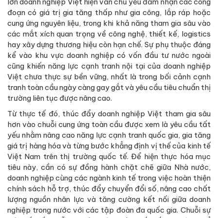
lớn doanh nghiệp Việt hiện vẫn chủ yếu đảm nhận các công
đoạn có giá trị gia tăng thấp như gia công, lắp ráp hoặc
cung ứng nguyên liệu, trong khi khả năng tham gia sâu vào
các mắt xích quan trọng về công nghệ, thiết kế, logistics
hay xây dựng thương hiệu còn hạn chế. Sự phụ thuộc đáng
kể vào khu vực doanh nghiệp có vốn đầu tư nước ngoài
cũng khiến năng lực cạnh tranh nội tại của doanh nghiệp
Việt chưa thực sự bền vững, nhất là trong bối cảnh cạnh
tranh toàn cầu ngày càng gay gắt và yêu cầu tiêu chuẩn thị
trường liên tục được nâng cao.
Từ thực tế đó, thúc đẩy doanh nghiệp Việt tham gia sâu
hơn vào chuỗi cung ứng toàn cầu được xem là yêu cầu tất
yếu nhằm nâng cao năng lực cạnh tranh quốc gia, gia tăng
giá trị hàng hóa và từng bước khẳng định vị thế của kinh tế
Việt Nam trên thị trường quốc tế. Để hiện thực hóa mục
tiêu này, cần có sự đồng hành chặt chẽ giữa Nhà nước,
doanh nghiệp cùng các ngành kinh tế trong việc hoàn thiện
chính sách hỗ trợ, thúc đẩy chuyển đổi số, nâng cao chất
lượng nguồn nhân lực và tăng cường kết nối giữa doanh
nghiệp trong nước với các tập đoàn đa quốc gia. Chuỗi sự