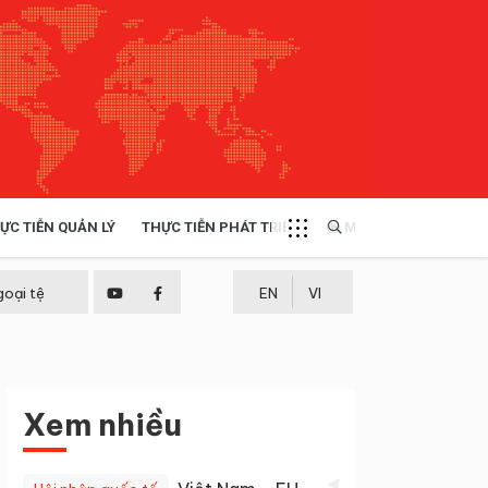
ỰC TIỄN QUẢN LÝ
THỰC TIỄN PHÁT TRIỂN
MULTIMEDIA
TÀI NGUYÊN - MÔI TRƯỜNG
goại tệ
EN
VI
THỰC TIỄN - KINH NGHIỆM
Xem nhiều