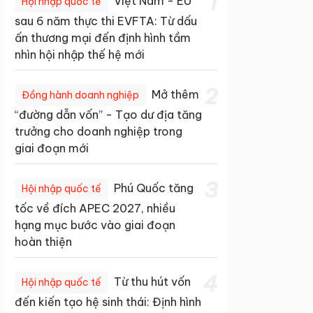
1
Việt Nam - EU
Hội nhập quốc tế
sau 6 năm thực thi EVFTA: Từ dấu
ấn thương mại đến định hình tầm
nhìn hội nhập thế hệ mới
2
Mở thêm
Đồng hành doanh nghiệp
“đường dẫn vốn” - Tạo dư địa tăng
trưởng cho doanh nghiệp trong
giai đoạn mới
3
Phú Quốc tăng
Hội nhập quốc tế
tốc về đích APEC 2027, nhiều
hạng mục bước vào giai đoạn
hoàn thiện
4
Từ thu hút vốn
Hội nhập quốc tế
đến kiến tạo hệ sinh thái: Định hình