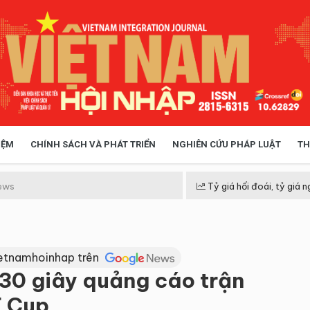
IỆM
CHÍNH SÁCH VÀ PHÁT TRIỂN
NGHIÊN CỨU PHÁP LUẬT
TH
HÓA XÃ HỘI
CHÍNH SÁCH
ews
Tỷ giá hối đoái, tỷ giá n
 TIỄN QUẢN LÝ
VIỆT NAM ĐIỂM ĐẾN
ietnamhoinhap trên
30 giây quảng cáo trận
F Cup