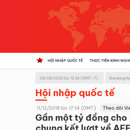
HỘI NHẬP QUỐC TẾ
THỰC TIỄN KINH NGH
HỘI NHẬP QUỐC TẾ
VĂN 
08/08/2026 lúc 12:34 (GMT+7)
Breaking N
Kinh tế hội nhập
Hội nhập quốc tế
Doanh nghiệp
NGHIÊN CỨU PHÁP LUẬT
THỰC
11/12/2018 lúc 17:14 (GMT)
Theo dõi V
Gần một tỷ đồng cho 
chung kết lượt về AF