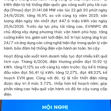
kWh điện từ hệ thống điện quốc gia; công suất phụ tải cực
đại (Pmax) đạt 21.141,68 MW vào lúc 22 giờ 30 phút ngày
24/6/2026, tăng 16,9% so với cùng kỳ năm 2025; sản
lượng điện ngày lớn nhất đạt 447,6 triệu kWh vào ngày
25/6/2026. Trước áp lực phụ tải tăng cao, EVNNPC đã
chủ động xây dựng phương thức vận hành phù hợp, tăng
cường kiểm tra, giám sát lưới điện, bố trí lực lượng ứng trực
24/7 và ứng dụng các công nghệ hiện đại trong quản lý vận
hành, bảo đảm hệ thống điện vận hành an toàn, tin cậy.
Hoạt động sản xuất kinh doanh tiếp tục đạt nhiều kết quả
tích cực. Tháng 6/2026, điện thương phẩm đạt 10,92 tỷ
kWh, tăng 11,12% so với cùng kỳ năm trước; lũy kế 6 tháng
đầu năm đạt 56,41 tỷ kWh, tăng 12,27%, đạt 48,32% kế
hoạch EVN giao. Cùng với đó, tỷ lệ tổn thất điện năng
được duy trì ở mức 3,72%, thấp hơn kế hoạch năm, góp
phần nâng cao hiệu quả vận hành và độ tin cậy cung cấp
điện.