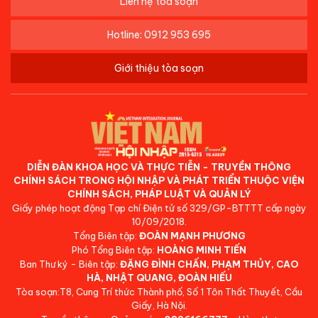
Liên hệ tòa soạn
Hotline: 0912 953 695
Giới thiệu tòa soạn
DIỄN ĐÀN KHOA HỌC VÀ THỰC TIỄN - TRUYỀN THÔNG
CHÍNH SÁCH TRONG HỘI NHẬP VÀ PHÁT TRIỂN THUỘC VIỆN
CHÍNH SÁCH, PHÁP LUẬT VÀ QUẢN LÝ
Giấy phép hoạt động Tạp chí Điện tử số 329/GP-BTTTT cấp ngày
10/09/2018.
Tổng Biên tập:
ĐOÀN MẠNH PHƯƠNG
Phó Tổng Biên tập:
HOÀNG MINH TIẾN
Ban Thư ký - Biên tập:
ĐẶNG ĐÌNH CHẤN, PHẠM THỦY, CAO
HÀ, NHẬT QUANG, ĐOÀN HIẾU
Tòa soạn:T8, Cung Trí thức Thành phố, Số 1 Tôn Thất Thuyết, Cầu
Giấy, Hà Nội.