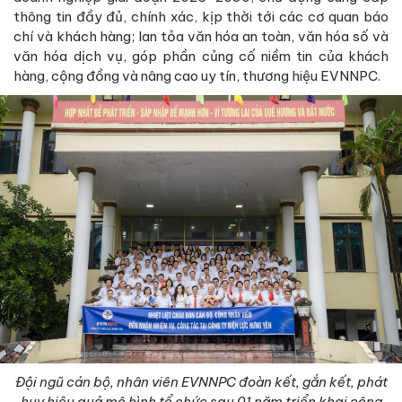
thông tin đầy đủ, chính xác, kịp thời tới các cơ quan báo
chí và khách hàng; lan tỏa văn hóa an toàn, văn hóa số và
văn hóa dịch vụ, góp phần củng cố niềm tin của khách
hàng, cộng đồng và nâng cao uy tín, thương hiệu EVNNPC.
Đội ngũ cán bộ, nhân viên EVNNPC đoàn kết, gắn kết, phát
huy hiệu quả mô hình tổ chức sau 01 năm triển khai công