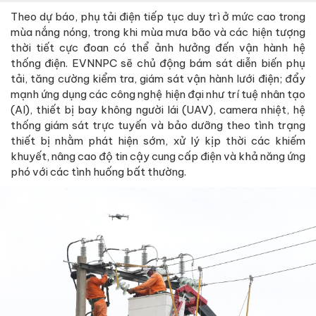
Theo dự báo, phụ tải điện tiếp tục duy trì ở mức cao trong
mùa nắng nóng, trong khi mùa mưa bão và các hiện tượng
thời tiết cực đoan có thể ảnh hưởng đến vận hành hệ
thống điện. EVNNPC sẽ chủ động bám sát diễn biến phụ
tải, tăng cường kiểm tra, giám sát vận hành lưới điện; đẩy
mạnh ứng dụng các công nghệ hiện đại như trí tuệ nhân tạo
(AI), thiết bị bay không người lái (UAV), camera nhiệt, hệ
thống giám sát trực tuyến và bảo dưỡng theo tình trạng
thiết bị nhằm phát hiện sớm, xử lý kịp thời các khiếm
khuyết, nâng cao độ tin cậy cung cấp điện và khả năng ứng
phó với các tình huống bất thường.