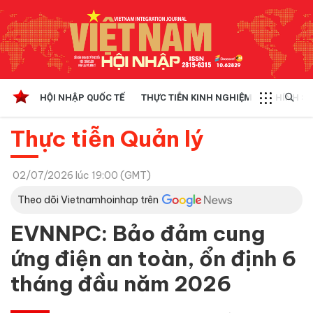
HỘI NHẬP QUỐC TẾ
THỰC TIỄN KINH NGHIỆM
CHÍNH SÁ
Thực tiễn Quản lý
02/07/2026 lúc 19:00 (GMT)
Theo dõi Vietnamhoinhap trên
EVNNPC: Bảo đảm cung
ứng điện an toàn, ổn định 6
tháng đầu năm 2026