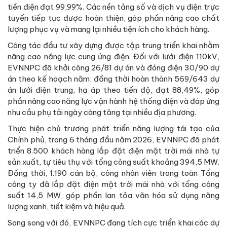
tiền điện đạt 99,99%. Các nền tảng số và dịch vụ điện trực
tuyến tiếp tục được hoàn thiện, góp phần nâng cao chất
lượng phục vụ và mang lại nhiều tiện ích cho khách hàng.
Công tác đầu tư xây dựng được tập trung triển khai nhằm
nâng cao năng lực cung ứng điện. Đối với lưới điện 110kV,
EVNNPC đã khởi công 26/81 dự án và đóng điện 30/90 dự
án theo kế hoạch năm; đồng thời hoàn thành 569/643 dự
án lưới điện trung, hạ áp theo tiến độ, đạt 88,49%, góp
phần nâng cao năng lực vận hành hệ thống điện và đáp ứng
nhu cầu phụ tải ngày càng tăng tại nhiều địa phương.
Thực hiện chủ trương phát triển năng lượng tái tạo của
Chính phủ, trong 6 tháng đầu năm 2026, EVNNPC đã phát
triển 8.500 khách hàng lắp đặt điện mặt trời mái nhà tự
sản xuất, tự tiêu thụ với tổng công suất khoảng 394,5 MW.
Đồng thời, 1.190 cán bộ, công nhân viên trong toàn Tổng
công ty đã lắp đặt điện mặt trời mái nhà với tổng công
suất 14,5 MW, góp phần lan tỏa văn hóa sử dụng năng
lượng xanh, tiết kiệm và hiệu quả.
Song song với đó, EVNNPC đang tích cực triển khai các dự