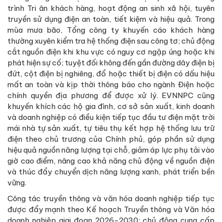
trình Tri ân khách hàng, hoạt động an sinh xã hội, tuyên
truyền sử dụng điện an toàn, tiết kiệm và hiệu quả. Trong
mùa mưa bão, Tổng công ty khuyến cáo khách hàng
thường xuyên kiểm tra hệ thống điện sau công tơ; chủ động
cắt nguồn điện khi khu vực có nguy cơ ngập úng hoặc khi
phát hiện sự cố; tuyệt đối không đến gần đường dây điện bị
đứt, cột điện bị nghiêng, đổ hoặc thiết bị điện có dấu hiệu
mất an toàn và kịp thời thông báo cho ngành Điện hoặc
chính quyền địa phương để được xử lý. EVNNPC cũng
khuyến khích các hộ gia đình, cơ sở sản xuất, kinh doanh
và doanh nghiệp có điều kiện tiếp tục đầu tư điện mặt trời
mái nhà tự sản xuất, tự tiêu thụ kết hợp hệ thống lưu trữ
điện theo chủ trương của Chính phủ, góp phần sử dụng
hiệu quả nguồn năng lượng tại chỗ, giảm áp lực phụ tải vào
giờ cao điểm, nâng cao khả năng chủ động về nguồn điện
và thúc đẩy chuyển dịch năng lượng xanh, phát triển bền
vững.
Công tác truyền thông và văn hóa doanh nghiệp tiếp tục
được đẩy mạnh theo Kế hoạch Truyền thông và Văn hóa
doanh nghiệp giai đoạn 2026-2030; chủ động cung cấp