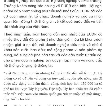
trưởng Vụ Hợp tác quốc tế, Bộ Nông nghiệp và Môi trường,
Trưởng Nhóm công tác chung về EUDR cho biết: Hội nghị
nhằm cập nhật những yêu cầu mới nhất của EUDR tới các
cơ quan quản lý, tổ chức, doanh nghiệp và các cá nhân
quan tâm; đồng thời thông tin về kết quả bước đầu và tiến
độ thích ứng của Việt Nam.
Theo ông Tuấn, bản hướng dẫn mới nhất của EUDR có
nhiều thay đổi đáng chú ý như đơn giản hóa kê khai trách
nhiệm giải trình đối với doanh nghiệp siêu nhỏ và nhỏ ở
khâu sản xuất ban đầu; mở rộng phạm vi sản phẩm áp
dụng, bổ sung cà phê hòa tan và các dẫn xuất từ dầu cọ;
cho phép doanh nghiệp tự nguyện lập nhóm và nâng cấp
hệ thống công nghệ thông tin.
“Việt Nam đã ghi nhận những kết quả bước đầu rất tích cực. Hệ
thống cơ sở dữ liệu và công cụ truy xuất nguồn gốc nông sản đã
được xây dựng thí điểm thành công, tích hợp hơn 150.000 ha cà
phê tại khu vực Tây Nguyên. Đặc biệt, Ủy ban châu Âu đã chính
thức xếp Việt Nam vào nhóm quốc gia ‘rủi ro thấp’ về mất rừng”,
ông Tuấn cho biết.