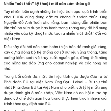
Nhiều “nút thắt” kỹ thuật mới cần sớm tháo gỡ
Tuy nhiên, bên cạnh những tín hiệu tích cực, quá trình triển
khai EUDR cũng đang đặt ra không ít thách thức. Ông
Nguyễn Đỗ Anh Tuấn cho rằng, bản hướng dẫn phiên bản
lần thứ ba vừa được ban hành trong tháng này đã bổ sung
nhiều yêu cầu kỹ thuật mới, tạo ra nhiều “nút thắt” đối với
Việt Nam.
Điều này đòi hỏi cần sớm hoàn thiện bản đồ ranh giới rừng,
xây dựng đồng bộ hệ thống cơ sở dữ liệu vùng trồng, tăng
cường kiểm soát và truy xuất nguồn gốc, đồng thời nâng
cao năng lực đáp ứng cho doanh nghiệp và các nông hộ
nhỏ.
Trong bối cảnh đó, một tín hiệu tích cực được đưa ra từ
Phái đoàn EU tại Việt Nam. Ông Cyril Loisel – Bí thư thứ
nhất Phái đoàn EU tại Việt Nam cho biết, với tỷ lệ mất rừng
được đánh giá ở mức thấp, Việt Nam có cơ hội được áp
dụng cơ chế đơn giản hóa trong thực hiện trách nhiệm giải
trình theo quy định của EU.