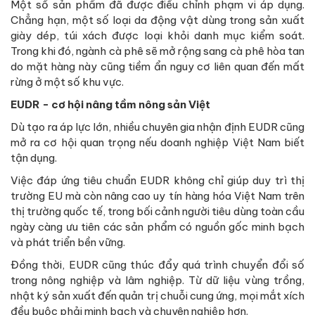
Một số sản phẩm đã được điều chỉnh phạm vi áp dụng.
Chẳng hạn, một số loại da động vật dùng trong sản xuất
giày dép, túi xách được loại khỏi danh mục kiểm soát.
Trong khi đó, ngành cà phê sẽ mở rộng sang cà phê hòa tan
do mặt hàng này cũng tiềm ẩn nguy cơ liên quan đến mất
rừng ở một số khu vực.
EUDR - cơ hội nâng tầm nông sản Việt
Dù tạo ra áp lực lớn, nhiều chuyên gia nhận định EUDR cũng
mở ra cơ hội quan trọng nếu doanh nghiệp Việt Nam biết
tận dụng.
Việc đáp ứng tiêu chuẩn EUDR không chỉ giúp duy trì thị
trường EU mà còn nâng cao uy tín hàng hóa Việt Nam trên
thị trường quốc tế, trong bối cảnh người tiêu dùng toàn cầu
ngày càng ưu tiên các sản phẩm có nguồn gốc minh bạch
và phát triển bền vững.
Đồng thời, EUDR cũng thúc đẩy quá trình chuyển đổi số
trong nông nghiệp và lâm nghiệp. Từ dữ liệu vùng trồng,
nhật ký sản xuất đến quản trị chuỗi cung ứng, mọi mắt xích
đều buộc phải minh bạch và chuyên nghiệp hơn.