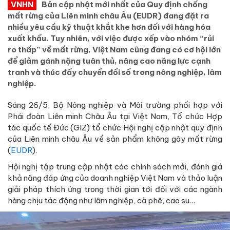
VNHN
Bản cập nhật mới nhất của Quy định chống
mất rừng của Liên minh châu Âu (EUDR) đang đặt ra
nhiều yêu cầu kỹ thuật khắt khe hơn đối với hàng hóa
xuất khẩu. Tuy nhiên, với việc được xếp vào nhóm “rủi
ro thấp” về mất rừng, Việt Nam cũng đang có cơ hội lớn
để giảm gánh nặng tuân thủ, nâng cao năng lực cạnh
tranh và thúc đẩy chuyển đổi số trong nông nghiệp, lâm
nghiệp.
Sáng 26/5, Bộ Nông nghiệp và Môi trường phối hợp với
Phái đoàn Liên minh Châu Âu tại Việt Nam, Tổ chức Hợp
tác quốc tế Đức (GIZ) tổ chức Hội nghị cập nhật quy định
của Liên minh châu Âu về sản phẩm không gây mất rừng
(
EUDR
).
Hội nghị tập trung cập nhật các chính sách mới, đánh giá
khả năng đáp ứng của doanh nghiệp Việt Nam và thảo luận
giải pháp thích ứng trong thời gian tới đối với các ngành
hàng chịu tác động như lâm nghiệp, cà phê, cao su…