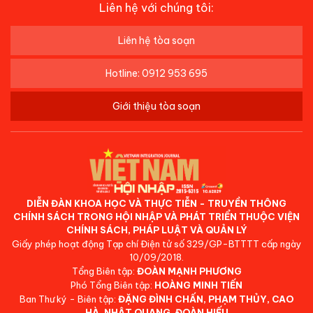
Liên hệ với chúng tôi:
Liên hệ tòa soạn
Hotline: 0912 953 695
Giới thiệu tòa soạn
DIỄN ĐÀN KHOA HỌC VÀ THỰC TIỄN - TRUYỀN THÔNG
CHÍNH SÁCH TRONG HỘI NHẬP VÀ PHÁT TRIỂN THUỘC VIỆN
CHÍNH SÁCH, PHÁP LUẬT VÀ QUẢN LÝ
Giấy phép hoạt động Tạp chí Điện tử số 329/GP-BTTTT cấp ngày
10/09/2018.
Tổng Biên tập:
ĐOÀN MẠNH PHƯƠNG
Phó Tổng Biên tập:
HOÀNG MINH TIẾN
Ban Thư ký - Biên tập:
ĐẶNG ĐÌNH CHẤN, PHẠM THỦY, CAO
HÀ, NHẬT QUANG, ĐOÀN HIẾU