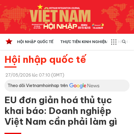
HỘI NHẬP QUỐC TẾ
THỰC TIỄN KINH NGHIỆM
CHÍNH SÁ
Hội nhập quốc tế
27/05/2026 lúc 07:10 (GMT)
Theo dõi Vietnamhoinhap trên
EU đơn giản hoá thủ tục
khai báo: Doanh nghiệp
Việt Nam cần phải làm gì