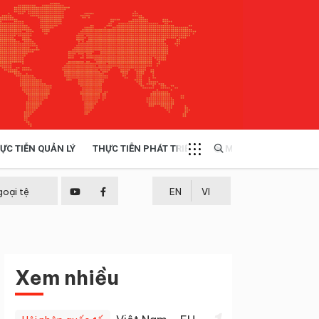
ỰC TIỄN QUẢN LÝ
THỰC TIỄN PHÁT TRIỂN
MULTIMEDIA
TÀI NGUYÊN - MÔI TRƯỜNG
goại tệ
EN
VI
THỰC TIỄN - KINH NGHIỆM
Xem nhiều