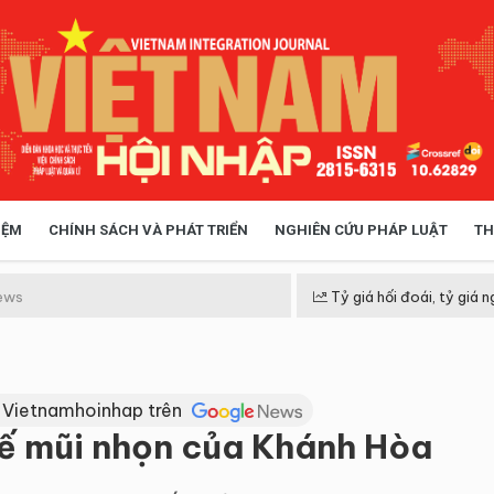
IỆM
CHÍNH SÁCH VÀ PHÁT TRIỂN
NGHIÊN CỨU PHÁP LUẬT
TH
HÓA XÃ HỘI
CHÍNH SÁCH
ews
Tỷ giá hối đoái, tỷ giá n
 TIỄN QUẢN LÝ
VIỆT NAM ĐIỂM ĐẾN
 Vietnamhoinhap trên
 tế mũi nhọn của Khánh Hòa