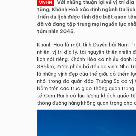
Với những thuận lợi về vị trí đị
VNHN
tặng, Khánh Hoà xác định ngành Du lịch 
triển du lịch được tỉnh đặc biệt quan t
đã và đang tập trung mọi nguồn lực nhằ
tầm nhìn 2045.
Khánh Hòa là một tỉnh Duyên hải Nam Tru
nhiên, vị trí địa lý, tài nguyên thiên nhiên
lịch nói riêng. Khánh Hòa có nhiều danh 
385km, được phân bố đều ba vịnh: Nha Tr
là những vịnh đẹp của thế giới, có thềm lụ
nhỏ, trong đó quần đảo Trường Sa có vị t
Nằm trên các trục giao thông quan trọng
tế Cam Ranh có lưu lượng khách quốc tế
thông đường hàng không quan trọng cho c