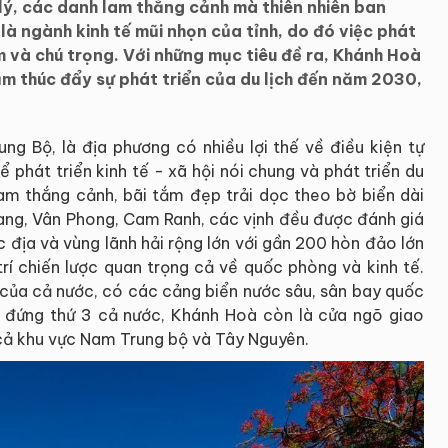
a lý, các danh lam thắng cảnh mà thiên nhiên ban
là ngành kinh tế mũi nhọn của tỉnh, do đó việc phát
âm và chú trọng. Với những mục tiêu đề ra, Khánh Hoà
m thúc đẩy sự phát triển của du lịch đến năm 2030,
ng Bộ, là địa phương có nhiều lợi thế về điều kiện tự
 để phát triển kinh tế - xã hội nói chung và phát triển du
lam thắng cảnh, bãi tắm đẹp trải dọc theo bờ biển dài
ang, Vân Phong, Cam Ranh, các vịnh đều được đánh giá
c địa và vùng lãnh hải rộng lớn với gần 200 hòn đảo lớn
rí chiến lược quan trọng cả về quốc phòng và kinh tế.
 của cả nước, có các cảng biển nước sâu, sân bay quốc
 đứng thứ 3 cả nước, Khánh Hoà còn là cửa ngõ giao
ả khu vực Nam Trung bộ và Tây Nguyên.