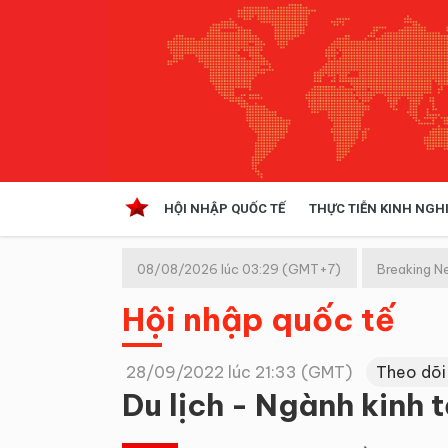
HỘI NHẬP QUỐC TẾ
THỰC TIỄN KINH NGH
HỘI NHẬP QUỐC TẾ
VĂN 
08/08/2026 lúc 03:29 (GMT+7)
Breaking N
Kinh tế hội nhập
Hội nhập quốc tế
Doanh nghiệp
NGHIÊN CỨU PHÁP LUẬT
THỰC
28/09/2022 lúc 21:33 (GMT)
Theo dõi
Du lịch - Ngành kinh