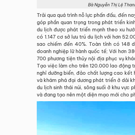
Bà Nguyễn Thị Lệ Thanh
Trải qua quá trình nỗ lực phấn đấu, đến n
góp phần quan trọng trong phát triển kin
du lịch được phát triển mạnh theo xu hướ
có 1.147 cơ sở lưu trú du lịch với hơn 5
sao chiếm đến 40%. Toàn tỉnh có 148 do
doanh nghiệp lữ hành quốc tế; Với hơn 38
700 phương tiện thủy nội địa phục vụ khác
Tạo việc làm cho trên 120.000 lao động tro
nghỉ dưỡng biển, đảo chất lượng cao kết h
và khám phá đại dương phát triển ở dải k
du lịch sinh thái núi, sông suối ở khu vự
và đang tạo nên một diện mạo mới cho phá