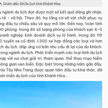
, Giám đốc Sở Du lịch tỉnh Khánh Hòa.
ay ngành du lịch đạt được một số kết quả đáng ghi nhận,
h tế - xã hội. Theo đó, hạ tầng cơ sở vật chất phục vụ
ng đầu tư chiều sâu và quy mô lớn. Đến nay, toàn tỉnh
2.000 phòng; trong đó số lượng phòng của khách sạn 4-5
anh nghiệp kinh doanh dịch vụ lữ hành, trong đó 119
0 tuyến xe cố định, 1.300 xe hợp đồng các loại và hơn
h du lịch, đáp ứng cơ bản nhu cầu đi lại của du khách.
ng ngành du lịch. Phát triển mạnh các loại hình du lịch
ợp với vui chơi giải trí, tham quan, thể thao mạo hiểm
hông gian ven biển. Đặc biệt trong những năm gần đây,
c phía Tây Nha Trang được quan tâm đầu tư khai thác, đã
t triển du lịch của tỉnh Khánh Hòa…