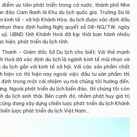
 điểm ưu tiên phát triển trong cả nước, thành phố Nha
Bán đảo Cam Ranh là Khu du lịch quốc gia, Trường Sa là
ển kinh tế - xã hội Khánh Hòa, du lịch được xác định đầu
ũi nhọn theo định hướng Nghị quyết số 08-NQ/TW, ngày
h uỷ, UBND tỉnh Khánh Hoà đã kịp thời ban hành nhiều
 hiện, phát triển du lịch tỉnh.
ệ Thanh – Giám đốc Sở Du lịch cho biết: Với thế mạnh
h Hoà đã xác định du lịch là ngành kinh tế mũi nhọn và
 du lịch gắn với kinh tế xã hội. Với các sản phẩm chất
h hiện có thì hiện nay ngoài việc đầu tư sản phẩm thì
c định trong một cái nhiệm vụ mà chúng tôi hướng đến,
vững. Ngoài phát triển du lịch biển đảo, thì chúng tôi còn
h du lịch sinh thái. Bên cạnh đó, nhằm phát huy giá trị
 cũng đang xây dựng chiến lược phát triển du lịch Khánh
ến lược phát triển du lịch Việt Nam…