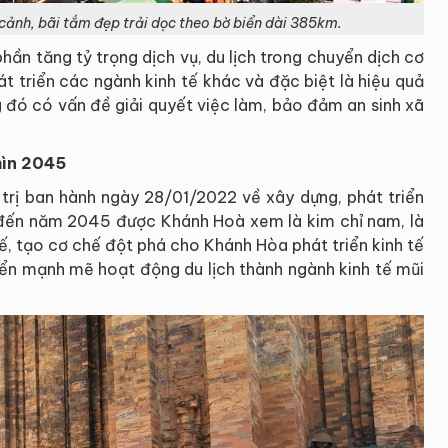
cảnh, bãi tắm đẹp trải dọc theo bờ biển dài 385km.
hần tăng tỷ trọng dịch vụ, du lịch trong chuyển dịch cơ
t triển các ngành kinh tế khác và đặc biệt là hiệu quả
ng đó có vấn đề giải quyết việc làm, bảo đảm an sinh xã
hìn 2045
rị ban hành ngày 28/01/2022 về xây dựng, phát triển
đến năm 2045 được Khánh Hoà xem là kim chỉ nam, là
hế, tạo cơ chế đột phá cho Khánh Hòa phát triển kinh tế
riển mạnh mẽ hoạt động du lịch thành ngành kinh tế mũi