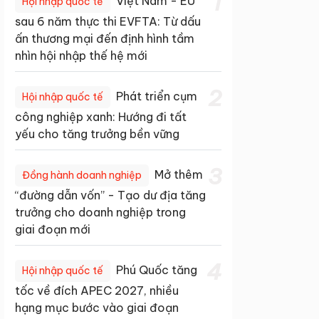
1
Việt Nam - EU
Hội nhập quốc tế
sau 6 năm thực thi EVFTA: Từ dấu
ấn thương mại đến định hình tầm
nhìn hội nhập thế hệ mới
2
Phát triển cụm
Hội nhập quốc tế
công nghiệp xanh: Hướng đi tất
yếu cho tăng trưởng bền vững
3
Mở thêm
Đồng hành doanh nghiệp
“đường dẫn vốn” - Tạo dư địa tăng
trưởng cho doanh nghiệp trong
giai đoạn mới
4
Phú Quốc tăng
Hội nhập quốc tế
tốc về đích APEC 2027, nhiều
hạng mục bước vào giai đoạn