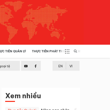
ỰC TIỄN QUẢN LÝ
THỰC TIỄN PHÁT TRIỂN
MULTIMEDIA
TÀI NGUYÊN - MÔI TRƯỜNG
goại tệ
EN
VI
THỰC TIỄN - KINH NGHIỆM
Xem nhiều