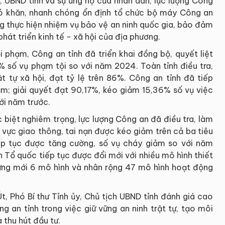
, UBND tỉnh và sự ủng hộ của nhân dân, lực lượng Công
hó khăn, nhanh chóng ổn định tổ chức bộ máy Công an
ong thực hiện nhiệm vụ bảo vệ an ninh quốc gia, bảo đảm
phát triển kinh tế - xã hội của địa phương.
 phạm, Công an tỉnh đã triển khai đồng bộ, quyết liệt
% số vụ phạm tội so với năm 2024. Toàn tỉnh điều tra,
t tự xã hội, đạt tỷ lệ trên 86%. Công an tỉnh đã tiếp
hạm; giải quyết đạt 90,17%, kéo giảm 15,36% số vụ việc
ới năm trước.
 biệt nghiêm trọng, lực lượng Công an đã điều tra, làm
h vực giao thông, tai nạn được kéo giảm trên cả ba tiêu
ếp tục được tăng cường, số vụ cháy giảm so với năm
 Tổ quốc tiếp tục được đổi mới với nhiều mô hình thiết
 dựng mới 6 mô hình và nhân rộng 47 mô hình hoạt động
t, Phó Bí thư Tỉnh ủy, Chủ tịch UBND tỉnh đánh giá cao
g an tỉnh trong việc giữ vững an ninh trật tự, tạo môi
 thu hút đầu tư.