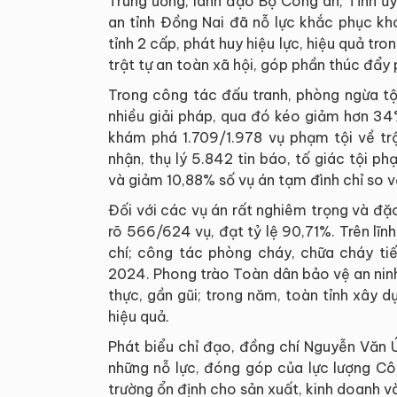
Trung ương, lãnh đạo Bộ Công an, Tỉnh ủy
an tỉnh Đồng Nai đã nỗ lực khắc phục k
tỉnh 2 cấp, phát huy hiệu lực, hiệu quả tr
trật tự an toàn xã hội, góp phần thúc đẩy 
Trong công tác đấu tranh, phòng ngừa tội
nhiều giải pháp, qua đó kéo giảm hơn 34
khám phá 1.709/1.978 vụ phạm tội về trậ
nhận, thụ lý 5.842 tin báo, tố giác tội p
và giảm 10,88% số vụ án tạm đình chỉ so v
Đối với các vụ án rất nghiêm trọng và đặc
rõ 566/624 vụ, đạt tỷ lệ 90,71%. Trên lĩn
chí; công tác phòng cháy, chữa cháy ti
2024. Phong trào Toàn dân bảo vệ an ninh
thực, gần gũi; trong năm, toàn tỉnh xây
hiệu quả.
Phát biểu chỉ đạo, đồng chí Nguyễn Văn Ú
những nỗ lực, đóng góp của lực lượng Côn
trường ổn định cho sản xuất, kinh doanh và