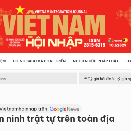
IỆM
CHÍNH SÁCH VÀ PHÁT TRIỂN
NGHIÊN CỨU PHÁP LUẬT
TH
HÓA XÃ HỘI
CHÍNH SÁCH
ews
Tỷ giá hối đoái, tỷ giá n
 TIỄN QUẢN LÝ
VIỆT NAM ĐIỂM ĐẾN
 Vietnamhoinhap trên
 ninh trật tự trên toàn địa