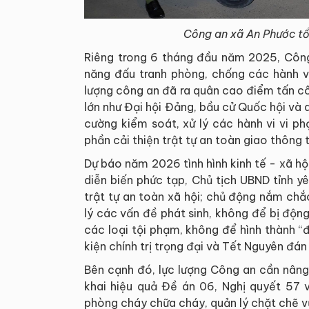
Công an xã An Phước tổ 
Riêng trong 6 tháng đầu năm 2025, Công 
năng đấu tranh phòng, chống các hành vi
lượng công an đã ra quân cao điểm tấn cô
lớn như Đại hội Đảng, bầu cử Quốc hội và
cường kiểm soát, xử lý các hành vi vi p
phần cải thiện trật tự an toàn giao thông t
Dự báo năm 2026 tình hình kinh tế - xã hộ
diễn biến phức tạp, Chủ tịch UBND tỉnh yê
trật tự an toàn xã hội; chủ động nắm chắc 
lý các vấn đề phát sinh, không để bị động,
các loại tội phạm, không để hình thành “
kiện chính trị trọng đại và Tết Nguyên đá
Bên cạnh đó, lực lượng Công an cần nâng c
khai hiệu quả Đề án 06, Nghị quyết 57 v
phòng cháy chữa cháy, quản lý chặt chẽ vũ 