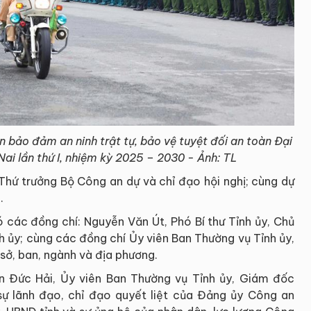
 bảo đảm an ninh trật tự, bảo vệ tuyệt đối an toàn Đại
Nai lần thứ I, nhiệm kỳ 2025 – 2030 - Ảnh: TL
Thứ trưởng Bộ Công an dự và chỉ đạo hội nghị; cùng dự
.
ó các đồng chí: Nguyễn Văn Út, Phó Bí thư Tỉnh ủy, Chủ
nh ủy; cùng các đồng chí Ủy viên Ban Thường vụ Tỉnh ủy,
sở, ban, ngành và địa phương.
ễn Đức Hải, Ủy viên Ban Thường vụ Tỉnh ủy, Giám đốc
sự lãnh đạo, chỉ đạo quyết liệt của Đảng ủy Công an