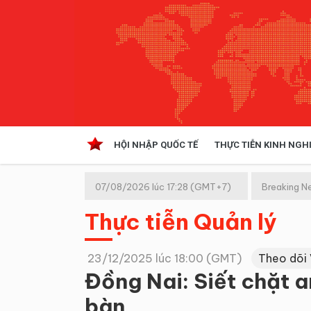
HỘI NHẬP QUỐC TẾ
THỰC TIỄN KINH NGH
HỘI NHẬP QUỐC TẾ
VĂN 
07/08/2026 lúc 17:28 (GMT+7)
Breaking N
Kinh tế hội nhập
Thực tiễn Quản lý
Doanh nghiệp
NGHIÊN CỨU PHÁP LUẬT
THỰC
23/12/2025 lúc 18:00 (GMT)
Theo dõi
Đồng Nai: Siết chặt an
bàn