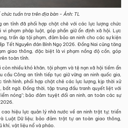
chức tuần tra trên địa bàn - Ảnh: TL
an tỉnh đã phối hợp chặt chẽ với các lực lượng chức
 vi phạm pháp luật, góp phần giữ ổn định xã hội. Lực
ng, trấn áp tội phạm, đảm bảo an ninh cho các sự kiện
 dịp Tết Nguyên đán Bính Ngọ 2026. Đồng Nai cũng tăng
hạm giao thông, đặc biệt là vi phạm nồng độ cồn, góp
rên toàn tỉnh.
i còn nhiều khó khăn, tội phạm và tệ nạn xã hội tiềm ẩn
u cầu Công an tỉnh tiếp tục giữ vững an ninh quốc gia,
tình hình, phối hợp chặt chẽ các lực lượng, kịp thời xử
 bất ngờ. Đồng thời, tập trung đấu tranh quyết liệt với
điểm nóng”; bảo đảm tuyệt đối an ninh, an toàn các sự
n 2026.
ao hiệu lực quản lý nhà nước về an ninh trật tự; triển
à Luật Dữ liệu; bảo đảm trật tự an toàn giao thông,
khí, vật liệu nổ và pháo.