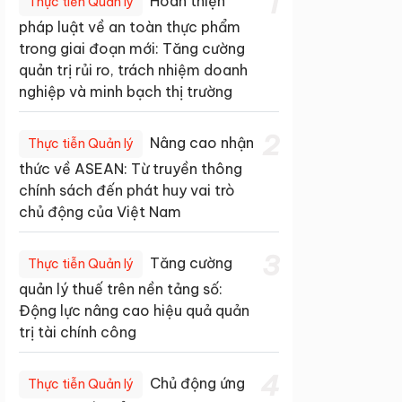
1
Hoàn thiện
Thực tiễn Quản lý
pháp luật về an toàn thực phẩm
trong giai đoạn mới: Tăng cường
quản trị rủi ro, trách nhiệm doanh
nghiệp và minh bạch thị trường
2
Nâng cao nhận
Thực tiễn Quản lý
thức về ASEAN: Từ truyền thông
chính sách đến phát huy vai trò
chủ động của Việt Nam
3
Tăng cường
Thực tiễn Quản lý
quản lý thuế trên nền tảng số:
Động lực nâng cao hiệu quả quản
trị tài chính công
4
Chủ động ứng
Thực tiễn Quản lý