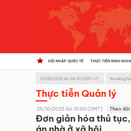
HỘI NHẬP QUỐC TẾ
THỰC TIỄN KINH NGH
HỘI NHẬP QUỐC TẾ
VĂN 
07/08/2026 lúc 04:51 (GMT+7)
Breaking N
Kinh tế hội nhập
Thực tiễn Quản lý
Doanh nghiệp
NGHIÊN CỨU PHÁP LUẬT
THỰC
25/10/2025 lúc 10:00 (GMT)
Theo dõi
Đơn giản hóa thủ tục,
án nhà ở xã hội