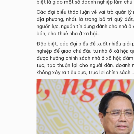
biệt là giao một số doanh nghiệp làm chủ đ
Các đại biểu thảo luận về vai trò quản lý 
địa phương, nhất là trong bố trí quỹ đấ
nguồn lực, nguồn tín dụng dành cho nhà ở x
bán, cho thuê nhà ở xã hội…
Đặc biệt, các đại biểu đề xuất nhiều giải
nghiệp để giao chủ đầu tư nhà ở xã hội; quy
được hưởng chính sách nhà ở xã hội; đảm 
tục, tạo thuận lợi cho người dân, doanh
không xảy ra tiêu cực, trục lợi chính sách…