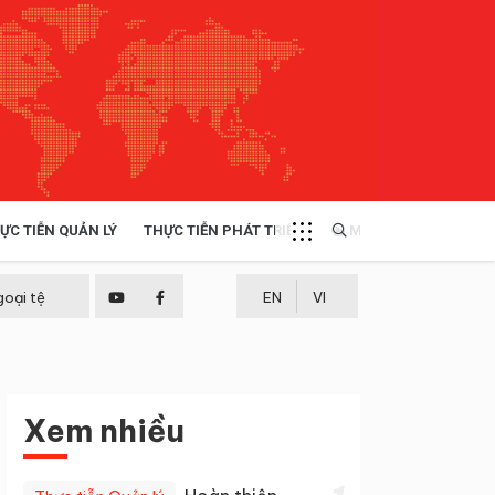
ỰC TIỄN QUẢN LÝ
THỰC TIỄN PHÁT TRIỂN
MULTIMEDIA
TÀI NGUYÊN - MÔI TRƯỜNG
goại tệ
EN
VI
THỰC TIỄN - KINH NGHIỆM
Xem nhiều