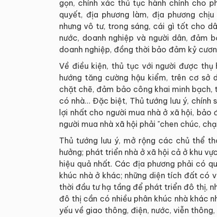
gọn, chính xác thủ tục hành chính cho p
quyết, địa phương làm, địa phương chịu
nhưng vô tư, trong sáng, cái gì tốt cho d
nước, doanh nghiệp và người dân, đảm bả
doanh nghiệp, đồng thời bảo đảm kỷ cươn
Về điều kiện, thủ tục với người được thụ
hướng tăng cường hậu kiểm, trên cơ sở d
chặt chẽ, đảm bảo công khai minh bạch, th
có nhà… Đặc biệt, Thủ tướng lưu ý, chính s
lợi nhất cho người mua nhà ở xã hội, bả
người mua nhà xã hội phải "chen chúc, chạ
Thủ tướng lưu ý, mở rộng các chủ thể th
hưởng; phát triển nhà ở xã hội cả ở khu vự
hiệu quả nhất. Các địa phương phải có qu
khúc nhà ở khác; những diện tích đất có vị
thời đầu tư hạ tầng để phát triển đô thị, 
đô thị cần có nhiều phân khúc nhà khác nh
yếu về giao thông, điện, nước, viễn thông, v