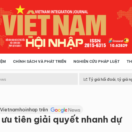
IỆM
CHÍNH SÁCH VÀ PHÁT TRIỂN
NGHIÊN CỨU PHÁP LUẬT
TH
HÓA XÃ HỘI
CHÍNH SÁCH
ews
Tỷ giá hối đoái, tỷ giá n
 TIỄN QUẢN LÝ
VIỆT NAM ĐIỂM ĐẾN
 Vietnamhoinhap trên
 ưu tiên giải quyết nhanh dự