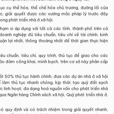
tục cụ thể hóa, thể chế hóa chủ trương, đường lối của
ớc, giải quyết được các vướng mắc pháp lý trước đây
ong phát triển nhà ở xã hội.
phạm vi áp dụng với tất cả các tỉnh, thành phố trên cả
oanh nghiệp đủ tiêu chuẩn, tiêu chí về tài chính, kinh
huận lợi nhất, thông thoáng nhất để thời gian thực hiện
êu chuẩn, tiêu chí, quy trình, thủ tục để giao cho các
ảo đảm công khai, minh bạch, trên cơ sở này phân cấp
ất 50% thủ tục hành chính, đưa các dự án nhà ở xã hội
ể làm thủ tục nhanh chóng, kịp thời; tạo quỹ đất sạch
ức linh hoạt; đa dạng hoá nguồn vốn cho phát triển nhà
qua Ngân hàng Chính sách xã hội, Quỹ phát triển nhà ở,
ó quy định và có trách nhiệm trong giải quyết nhanh,