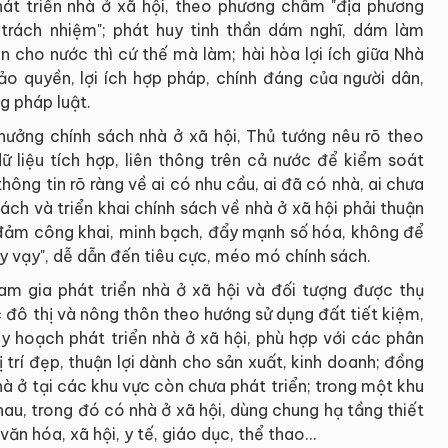
hát triển nhà ở xã hội, theo phương châm "địa phương
 trách nhiệm"; phát huy tinh thần dám nghĩ, dám làm
ân cho nước thì cứ thế mà làm; hài hòa lợi ích giữa Nhà
o quyền, lợi ích hợp pháp, chính đáng của người dân,
g pháp luật.
 hưởng chính sách nhà ở xã hội, Thủ tướng nêu rõ theo
ữ liệu tích hợp, liên thông trên cả nước để kiểm soát
ông tin rõ ràng về ai có nhu cầu, ai đã có nhà, ai chưa
ách và triển khai chính sách về nhà ở xã hội phải thuận
o đảm công khai, minh bạch, đẩy mạnh số hóa, không để
y vạy", dễ dẫn đến tiêu cực, méo mó chính sách.
am gia phát triển nhà ở xã hội và đối tượng được thụ
c đô thị và nông thôn theo hướng sử dụng đất tiết kiệm,
y hoạch phát triển nhà ở xã hội, phù hợp với các phân
 trí đẹp, thuận lợi dành cho sản xuất, kinh doanh; đồng
nhà ở tại các khu vực còn chưa phát triển; trong một khu
au, trong đó có nhà ở xã hội, dùng chung hạ tầng thiết
ăn hóa, xã hội, y tế, giáo dục, thể thao...