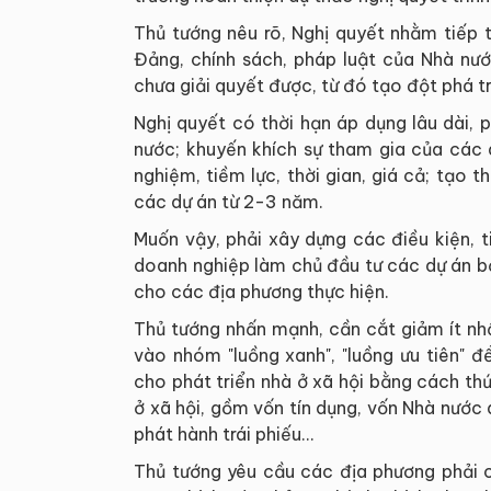
Thủ tướng nêu rõ, Nghị quyết nhằm tiếp 
Đảng, chính sách, pháp luật của Nhà nư
chưa giải quyết được, từ đó tạo đột phá tr
Nghị quyết có thời hạn áp dụng lâu dài, 
nước; khuyến khích sự tham gia của các d
nghiệm, tiềm lực, thời gian, giá cả; tạo t
các dự án từ 2-3 năm.
Muốn vậy, phải xây dựng các điều kiện, ti
doanh nghiệp làm chủ đầu tư các dự án b
cho các địa phương thực hiện.
Thủ tướng nhấn mạnh, cần cắt giảm ít nh
vào nhóm "luồng xanh", "luồng ưu tiên" đ
cho phát triển nhà ở xã hội bằng cách th
ở xã hội, gồm vốn tín dụng, vốn Nhà nước 
phát hành trái phiếu…
Thủ tướng yêu cầu các địa phương phải c