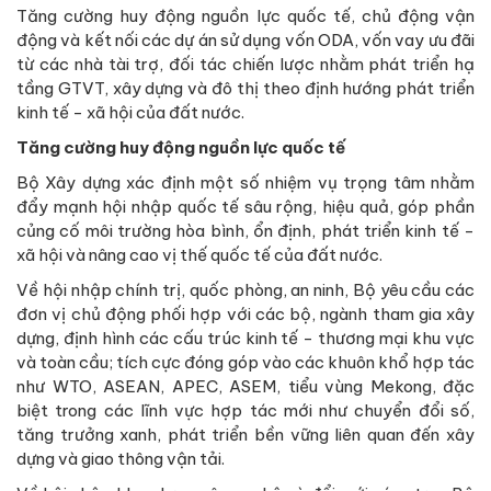
Tăng cường huy động nguồn lực quốc tế, chủ động vận
động và kết nối các dự án sử dụng vốn ODA, vốn vay ưu đãi
từ các nhà tài trợ, đối tác chiến lược nhằm phát triển hạ
tầng GTVT, xây dựng và đô thị theo định hướng phát triển
kinh tế - xã hội của đất nước.
Tăng cường huy động nguồn lực quốc tế
Bộ Xây dựng xác định một số nhiệm vụ trọng tâm nhằm
đẩy mạnh hội nhập quốc tế sâu rộng, hiệu quả, góp phần
củng cố môi trường hòa bình, ổn định, phát triển kinh tế -
xã hội và nâng cao vị thế quốc tế của đất nước.
Về hội nhập chính trị, quốc phòng, an ninh, Bộ yêu cầu các
đơn vị chủ động phối hợp với các bộ, ngành tham gia xây
dựng, định hình các cấu trúc kinh tế - thương mại khu vực
và toàn cầu; tích cực đóng góp vào các khuôn khổ hợp tác
như WTO, ASEAN, APEC, ASEM, tiểu vùng Mekong, đặc
biệt trong các lĩnh vực hợp tác mới như chuyển đổi số,
tăng trưởng xanh, phát triển bền vững liên quan đến xây
dựng và giao thông vận tải.