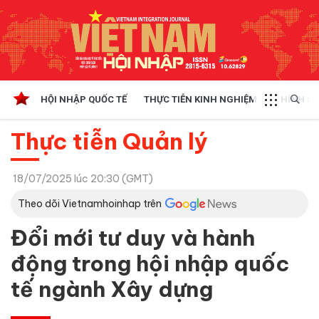
HỘI NHẬP QUỐC TẾ
THỰC TIỄN KINH NGHIỆM
CHÍNH SÁ
Thực tiễn Quản lý
18/07/2025 lúc 20:30 (GMT)
Theo dõi Vietnamhoinhap trên
Đổi mới tư duy và hành
động trong hội nhập quốc
tế ngành Xây dựng