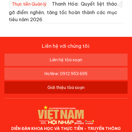
4
Thanh Hóa: Quyết liệt tháo
Thực tiễn Quản lý
gỡ điểm nghẽn, tăng tốc hoàn thành các mục
tiêu năm 2026
Liên hệ với chúng tôi:
Liên hệ tòa soạn
Hotline: 0912 953 695
Giới thiệu tòa soạn
DIỄN ĐÀN KHOA HỌC VÀ THỰC TIỄN - TRUYỀN THÔNG