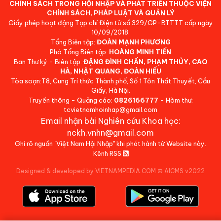
CHÍNH SÁCH TRONG HỘI NHẬP VÀ PHÁT TRIỂN THUỘC VIỆN
CHÍNH SÁCH, PHÁP LUẬT VÀ QUẢN LÝ
Giấy phép hoạt động Tạp chí Điện tử số 329/GP-BTTTT cấp ngày
10/09/2018.
Tổng Biên tập:
ĐOÀN MẠNH PHƯƠNG
Phó Tổng Biên tập:
HOÀNG MINH TIẾN
Ban Thư ký - Biên tập:
ĐẶNG ĐÌNH CHẤN, PHẠM THỦY, CAO
HÀ, NHẬT QUANG, ĐOÀN HIẾU
Tòa soạn:T8, Cung Trí thức Thành phố, Số 1 Tôn Thất Thuyết, Cầu
Giấy, Hà Nội.
Truyền thông - Quảng cáo:
0826166777
- Hòm thư:
tcvietnamhoinhap@gmail.com
Email nhận bài Nghiên cứu Khoa học:
nckh.vnhn@gmail.com
Ghi rõ nguồn "Việt Nam Hội Nhập" khi phát hành từ Website này.
Kênh RSS
Designed & developed by VIETNAMPEDIA.COM
©
AICMS v2022