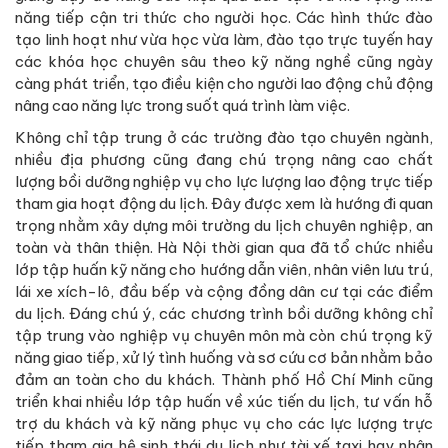
năng tiếp cận tri thức cho người học. Các hình thức đào
tạo linh hoạt như vừa học vừa làm, đào tạo trực tuyến hay
các khóa học chuyên sâu theo kỹ năng nghề cũng ngày
càng phát triển, tạo điều kiện cho người lao động chủ động
nâng cao năng lực trong suốt quá trình làm việc.
Không chỉ tập trung ở các trường đào tạo chuyên ngành,
nhiều địa phương cũng đang chú trọng nâng cao chất
lượng bồi dưỡng nghiệp vụ cho lực lượng lao động trực tiếp
tham gia hoạt động du lịch. Đây được xem là hướng đi quan
trọng nhằm xây dựng môi trường du lịch chuyên nghiệp, an
toàn và thân thiện. Hà Nội thời gian qua đã tổ chức nhiều
lớp tập huấn kỹ năng cho hướng dẫn viên, nhân viên lưu trú,
lái xe xích-lô, đầu bếp và cộng đồng dân cư tại các điểm
du lịch. Đáng chú ý, các chương trình bồi dưỡng không chỉ
tập trung vào nghiệp vụ chuyên môn mà còn chú trọng kỹ
năng giao tiếp, xử lý tình huống và sơ cứu cơ bản nhằm bảo
đảm an toàn cho du khách. Thành phố Hồ Chí Minh cũng
triển khai nhiều lớp tập huấn về xúc tiến du lịch, tư vấn hỗ
trợ du khách và kỹ năng phục vụ cho các lực lượng trực
tiếp tham gia hệ sinh thái du lịch như tài xế taxi hay nhân