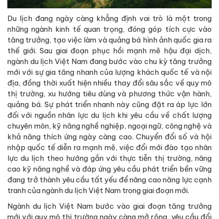
Du lịch đang ngày càng khẳng định vai trò là một trong
những ngành kinh tế quan trọng, đóng góp tích cực vào
tăng trưởng, tạo việc làm và quảng bá hình ảnh quốc gia ra
thế giới. Sau giai đoạn phục hồi mạnh mẽ hậu đại dịch,
ngành du lịch Việt Nam đang bước vào chu kỳ tăng trưởng
mới với sự gia tăng nhanh của lượng khách quốc tế và nội
địa, đồng thời xuất hiện nhiều thay đổi sâu sắc về quy mô
thị trường, xu hướng tiêu dùng và phương thức vận hành,
quảng bá. Sự phát triển nhanh này cũng đặt ra áp lực lớn
đối với nguồn nhân lực du lịch khi yêu cầu về chất lượng
chuyên môn, kỹ năng nghề nghiệp, ngoại ngữ, công nghệ và
khả năng thích ứng ngày càng cao. Chuyển đổi số và hội
nhập quốc tế diễn ra mạnh mẽ, việc đổi mới đào tạo nhân
lực du lịch theo hướng gắn với thực tiễn thị trường, nâng
cao kỹ năng nghề và đáp ứng yêu cầu phát triển bền vững
đang trở thành yêu cầu tất yếu để nâng cao năng lực cạnh
tranh của ngành du lịch Việt Nam trong giai đoạn mới.
Ngành du lịch Việt Nam bước vào giai đoạn tăng trưởng
mới với quy mô thị trường ngày càng mở rộng, yêu cầu đổi