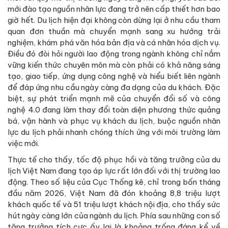
mới đào tạo nguồn nhân lực đang trở nên cấp thiết hơn bao
giờ hết. Du lịch hiện đại không còn dừng lại ở nhu cầu tham
quan đơn thuần mà chuyển mạnh sang xu hướng trải
nghiệm, khám phá văn hóa bản địa và cá nhân hóa dịch vụ.
Điều đó đòi hỏi người lao động trong ngành không chỉ nắm
vững kiến thức chuyên môn mà còn phải có khả năng sáng
tạo, giao tiếp, ứng dụng công nghệ và hiểu biết liên ngành
để đáp ứng nhu cầu ngày càng đa dạng của du khách. Đặc
biệt, sự phát triển mạnh mẽ của chuyển đổi số và công
nghệ 4.0 đang làm thay đổi toàn diện phương thức quảng
bá, vận hành và phục vụ khách du lịch, buộc nguồn nhân
lực du lịch phải nhanh chóng thích ứng với môi trường làm
việc mới.
Thực tế cho thấy, tốc độ phục hồi và tăng trưởng của du
lịch Việt Nam đang tạo áp lực rất lớn đối với thị trường lao
động. Theo số liệu của Cục Thống kê, chỉ trong bốn tháng
đầu năm 2026, Việt Nam đã đón khoảng 8,8 triệu lượt
khách quốc tế và 51 triệu lượt khách nội địa, cho thấy sức
hút ngày càng lớn của ngành du lịch. Phía sau những con số
tăng trưởng tích cực ấy lại là khoảng trống đáng kể về