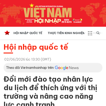
HỘI NHẬP QUỐC TẾ
THỰC TIỄN KINH NGHIỆM
CHÍNH SÁ
Hội nhập quốc tế
02/06/2026 lúc 13:30 (GMT)
Theo dõi Vietnamhoinhap trên
Đổi mới đào tạo nhân lực
du lịch để thích ứng với thị
trường và nâng cao năng
lực cạnh tranh