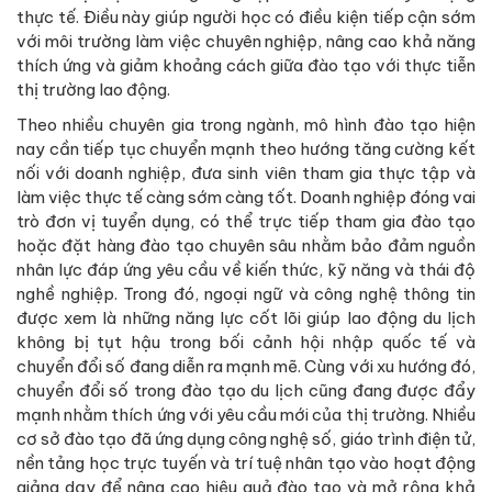
thực tế. Điều này giúp người học có điều kiện tiếp cận sớm
với môi trường làm việc chuyên nghiệp, nâng cao khả năng
thích ứng và giảm khoảng cách giữa đào tạo với thực tiễn
thị trường lao động.
Theo nhiều chuyên gia trong ngành, mô hình đào tạo hiện
nay cần tiếp tục chuyển mạnh theo hướng tăng cường kết
nối với doanh nghiệp, đưa sinh viên tham gia thực tập và
làm việc thực tế càng sớm càng tốt. Doanh nghiệp đóng vai
trò đơn vị tuyển dụng, có thể trực tiếp tham gia đào tạo
hoặc đặt hàng đào tạo chuyên sâu nhằm bảo đảm nguồn
nhân lực đáp ứng yêu cầu về kiến thức, kỹ năng và thái độ
nghề nghiệp. Trong đó, ngoại ngữ và công nghệ thông tin
được xem là những năng lực cốt lõi giúp lao động du lịch
không bị tụt hậu trong bối cảnh hội nhập quốc tế và
chuyển đổi số đang diễn ra mạnh mẽ. Cùng với xu hướng đó,
chuyển đổi số trong đào tạo du lịch cũng đang được đẩy
mạnh nhằm thích ứng với yêu cầu mới của thị trường. Nhiều
cơ sở đào tạo đã ứng dụng công nghệ số, giáo trình điện tử,
nền tảng học trực tuyến và trí tuệ nhân tạo vào hoạt động
giảng dạy để nâng cao hiệu quả đào tạo và mở rộng khả