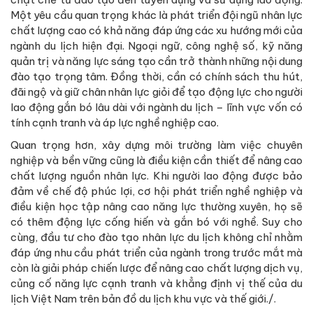
Một yêu cầu quan trọng khác là phát triển đội ngũ nhân lực
chất lượng cao có khả năng đáp ứng các xu hướng mới của
ngành du lịch hiện đại. Ngoại ngữ, công nghệ số, kỹ năng
quản trị và năng lực sáng tạo cần trở thành những nội dung
đào tạo trọng tâm. Đồng thời, cần có chính sách thu hút,
đãi ngộ và giữ chân nhân lực giỏi để tạo động lực cho người
lao động gắn bó lâu dài với ngành du lịch – lĩnh vực vốn có
tính cạnh tranh và áp lực nghề nghiệp cao.
Quan trọng hơn, xây dựng môi trường làm việc chuyên
nghiệp và bền vững cũng là điều kiện cần thiết để nâng cao
chất lượng nguồn nhân lực. Khi người lao động được bảo
đảm về chế độ phúc lợi, cơ hội phát triển nghề nghiệp và
điều kiện học tập nâng cao năng lực thường xuyên, họ sẽ
có thêm động lực cống hiến và gắn bó với nghề. Suy cho
cùng, đầu tư cho đào tạo nhân lực du lịch không chỉ nhằm
đáp ứng nhu cầu phát triển của ngành trong trước mắt mà
còn là giải pháp chiến lược để nâng cao chất lượng dịch vụ,
củng cố năng lực cạnh tranh và khẳng định vị thế của du
lịch Việt Nam trên bản đồ du lịch khu vực và thế giới./.