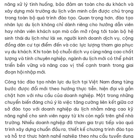
năng xử lý tình huống, bảo đảm an toàn cho du khách và
xây dựng môi trường du lịch văn minh cần được chú trọng
trong toàn bộ quá trình đào tạo. Quan trọng hơn, đào tạo
nhân lực du lịch không chỉ dành riêng cho hướng dẫn viên
hay nhân viên khách sạn mà cần mở rộng tới toàn bộ hệ
sinh thái du lịch như lái xe, người kinh doanh dịch vụ, cộng
đồng dân cư tại điểm đến và các lực lượng tham gia phục
vụ du khách. Khi toàn bộ chuỗi dịch vụ cùng nâng cao chất
lượng và tính chuyên nghiệp, ngành du lịch mới có thể phát
triển bền vững và nâng cao vị thế cạnh tranh trong giai
đoạn hội nhập mới.
Công tác đào tạo nhân lực du lịch tại Việt Nam đang từng
bước được đổi mới theo hướng thực tiễn, hiện đại và gắn
chặt hơn với nhu cầu của doanh nghiệp. Một trong những
chuyển biến đáng chú ý là việc tăng cường liên kết giữa cơ
sở đào tạo với doanh nghiệp du lịch nhằm nâng cao kỹ
năng nghề cho sinh viên ngay từ khi còn ngồi trên ghế nhà
trường. Nhiều doanh nghiệp đã tham gia trực tiếp vào quá
trình xây dựng chuẩn đầu ra, thiết kế chương trình đào tạo
và hỗ trợ thực hành nghề nghiệp theo nhu cầu tuyển dụng