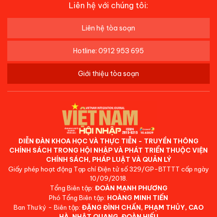
Liên hệ với chúng tôi:
Liên hệ tòa soạn
Hotline: 0912 953 695
Giới thiệu tòa soạn
DIỄN ĐÀN KHOA HỌC VÀ THỰC TIỄN - TRUYỀN THÔNG
CHÍNH SÁCH TRONG HỘI NHẬP VÀ PHÁT TRIỂN THUỘC VIỆN
CHÍNH SÁCH, PHÁP LUẬT VÀ QUẢN LÝ
Giấy phép hoạt động Tạp chí Điện tử số 329/GP-BTTTT cấp ngày
10/09/2018.
Tổng Biên tập:
ĐOÀN MẠNH PHƯƠNG
Phó Tổng Biên tập:
HOÀNG MINH TIẾN
Ban Thư ký - Biên tập:
ĐẶNG ĐÌNH CHẤN, PHẠM THỦY, CAO
HÀ, NHẬT QUANG, ĐOÀN HIẾU