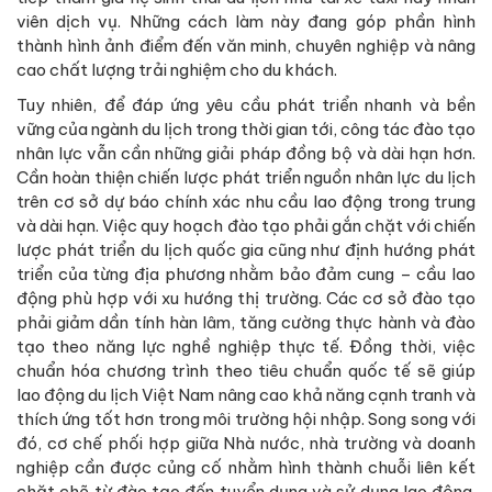
viên dịch vụ. Những cách làm này đang góp phần hình
thành hình ảnh điểm đến văn minh, chuyên nghiệp và nâng
cao chất lượng trải nghiệm cho du khách.
Tuy nhiên, để đáp ứng yêu cầu phát triển nhanh và bền
vững của ngành du lịch trong thời gian tới, công tác đào tạo
nhân lực vẫn cần những giải pháp đồng bộ và dài hạn hơn.
Cần hoàn thiện chiến lược phát triển nguồn nhân lực du lịch
trên cơ sở dự báo chính xác nhu cầu lao động trong trung
và dài hạn. Việc quy hoạch đào tạo phải gắn chặt với chiến
lược phát triển du lịch quốc gia cũng như định hướng phát
triển của từng địa phương nhằm bảo đảm cung – cầu lao
động phù hợp với xu hướng thị trường. Các cơ sở đào tạo
phải giảm dần tính hàn lâm, tăng cường thực hành và đào
tạo theo năng lực nghề nghiệp thực tế. Đồng thời, việc
chuẩn hóa chương trình theo tiêu chuẩn quốc tế sẽ giúp
lao động du lịch Việt Nam nâng cao khả năng cạnh tranh và
thích ứng tốt hơn trong môi trường hội nhập. Song song với
đó, cơ chế phối hợp giữa Nhà nước, nhà trường và doanh
nghiệp cần được củng cố nhằm hình thành chuỗi liên kết
chặt chẽ từ đào tạo đến tuyển dụng và sử dụng lao động.