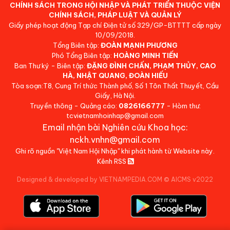
CHÍNH SÁCH TRONG HỘI NHẬP VÀ PHÁT TRIỂN THUỘC VIỆN
CHÍNH SÁCH, PHÁP LUẬT VÀ QUẢN LÝ
Giấy phép hoạt động Tạp chí Điện tử số 329/GP-BTTTT cấp ngày
10/09/2018.
Tổng Biên tập:
ĐOÀN MẠNH PHƯƠNG
Phó Tổng Biên tập:
HOÀNG MINH TIẾN
Ban Thư ký - Biên tập:
ĐẶNG ĐÌNH CHẤN, PHẠM THỦY, CAO
HÀ, NHẬT QUANG, ĐOÀN HIẾU
Tòa soạn:T8, Cung Trí thức Thành phố, Số 1 Tôn Thất Thuyết, Cầu
Giấy, Hà Nội.
Truyền thông - Quảng cáo:
0826166777
- Hòm thư:
tcvietnamhoinhap@gmail.com
Email nhận bài Nghiên cứu Khoa học:
nckh.vnhn@gmail.com
Ghi rõ nguồn "Việt Nam Hội Nhập" khi phát hành từ Website này.
Kênh RSS
Designed & developed by VIETNAMPEDIA.COM
©
AICMS v2022