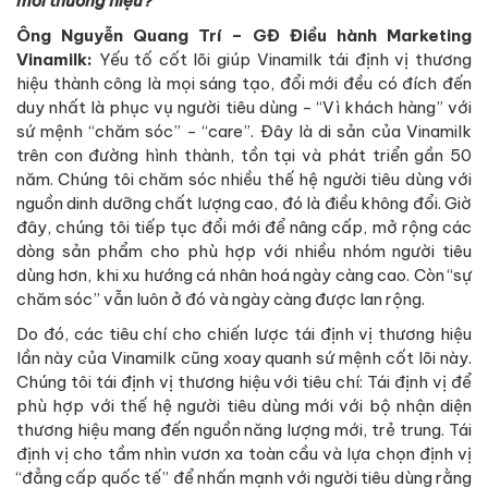
mới thương hiệu?
Ông Nguyễn Quang Trí – GĐ Điều hành Marketing
Vinamilk:
Yếu tố cốt lõi giúp Vinamilk tái định vị thương
hiệu thành công là mọi sáng tạo, đổi mới đều có đích đến
duy nhất là phục vụ người tiêu dùng - “Vì khách hàng” với
sứ mệnh “chăm sóc” - “care”. Đây là di sản của Vinamilk
trên con đường hình thành, tồn tại và phát triển gần 50
năm. Chúng tôi chăm sóc nhiều thế hệ người tiêu dùng với
nguồn dinh dưỡng chất lượng cao, đó là điều không đổi. Giờ
đây, chúng tôi tiếp tục đổi mới để nâng cấp, mở rộng các
dòng sản phẩm cho phù hợp với nhiều nhóm người tiêu
dùng hơn, khi xu hướng cá nhân hoá ngày càng cao. Còn “sự
chăm sóc” vẫn luôn ở đó và ngày càng được lan rộng.
Do đó, các tiêu chí cho chiến lược tái định vị thương hiệu
lần này của Vinamilk cũng xoay quanh sứ mệnh cốt lõi này.
Chúng tôi tái định vị thương hiệu với tiêu chí: Tái định vị để
phù hợp với thế hệ người tiêu dùng mới với bộ nhận diện
thương hiệu mang đến nguồn năng lượng mới, trẻ trung. Tái
định vị cho tầm nhìn vươn xa toàn cầu và lựa chọn định vị
“đẳng cấp quốc tế” để nhấn mạnh với người tiêu dùng rằng