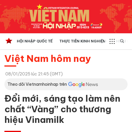
HỘI NHẬP QUỐC TẾ
THỰC TIỄN KINH NGHIỆM
CHÍNH SÁ
Việt Nam hôm nay
08/01/2025 lúc 21:45 (GMT)
Theo dõi Vietnamhoinhap trên
Đổi mới, sáng tạo làm nên
chất “Vàng” cho thương
hiệu Vinamilk