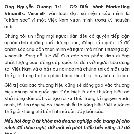
Ông Nguyễn Quang Trí – GĐ Điều hành Marketing
Vinamilk:
Vinamilk vẫn luôn đặt sứ mệnh của mình là
“chăm sóc” vì một Việt Nam vươn mình trong kỷ nguyên
mới.
Chúng tôi tin rằng mọi người dân đều có quyền tiếp cận
nguồn dinh dưỡng chất lượng cao, đẳng cấp quốc tế để
chăm sóc cho bản thân mình và người mà mình thương quý.
Vinamilk đang nỗ lực để đưa các sản phẩm dinh dưỡng
chất lượng cao, đẳng cấp quốc tế đến với người tiêu dùng
tại Việt Nam và ở bất cứ nơi nào mà chúng tôi có mặt trên
thế giới, trong bất cứ phân khúc thu nhập, hay lứa tuổi nào.
Giá trị của các thương hiệu cũng sẽ đóng góp vào thương
hiệu chung của quốc gia. Đặc biệt là các thương hiệu có
khả năng dẫn dắt và tạo ra xu thế. Trong kỉ nguyên vươn
mình, tôi tin rằng sẽ có thêm nhiều thương hiệu Việt vươn ra
thế giới không chỉ bản lĩnh mà còn đầy bản sắc.
Nếu hỏi ông 3 từ khóa mà doanh nghiệp cần trang bị cho
mình để thích nghi, đổi mới và phát triển bền vững thì đó