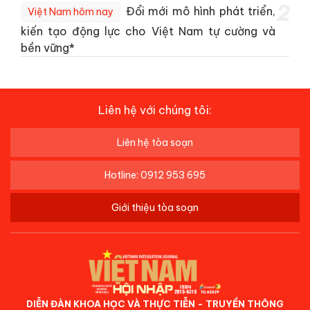
2
Đổi mới mô hình phát triển,
Việt Nam hôm nay
kiến tạo động lực cho Việt Nam tự cường và
bền vững*
Liên hệ với chúng tôi:
Liên hệ tòa soạn
Hotline: 0912 953 695
Giới thiệu tòa soạn
DIỄN ĐÀN KHOA HỌC VÀ THỰC TIỄN - TRUYỀN THÔNG