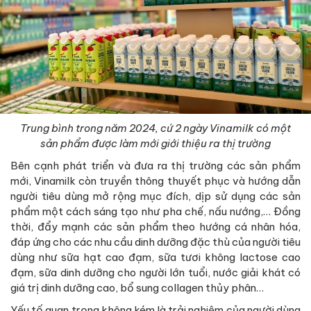
Trung bình trong năm 2024, cứ 2 ngày Vinamilk có một
sản phẩm được làm mới giới thiệu ra thị trường
Bên cạnh phát triển và đưa ra thị trường các sản phẩm
mới, Vinamilk còn truyền thông thuyết phục và hướng dẫn
người tiêu dùng mở rộng mục đích, dịp sử dụng các sản
phẩm một cách sáng tạo như pha chế, nấu nướng,… Đồng
thời, đẩy mạnh các sản phẩm theo hướng cá nhân hóa,
đáp ứng cho các nhu cầu dinh dưỡng đặc thù của người tiêu
dùng như sữa hạt cao đạm, sữa tươi không lactose cao
đạm, sữa dinh dưỡng cho người lớn tuổi, nước giải khát có
giá trị dinh dưỡng cao, bổ sung collagen thủy phân…
Yếu tố quan trọng không kém là trải nghiệm của người dùng