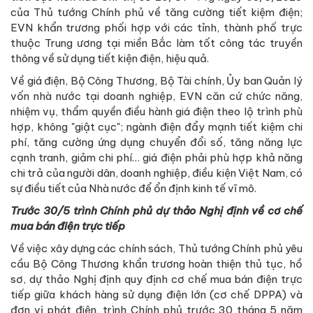
của Thủ tướng Chính phủ về tăng cường tiết kiệm điện;
EVN khẩn trương phối hợp với các tỉnh, thành phố trực
thuộc Trung ương tại miền Bắc làm tốt công tác truyền
thông về sử dụng tiết kiện điện, hiệu quả.
Về giá điện, Bộ Công Thương, Bộ Tài chính, Ủy ban Quản lý
vốn nhà nước tại doanh nghiệp, EVN căn cứ chức năng,
nhiệm vụ, thẩm quyền điều hành giá điện theo lộ trình phù
hợp, không "giật cục"; ngành điện đẩy mạnh tiết kiệm chi
phí, tăng cường ứng dụng chuyển đổi số, tăng năng lực
cạnh tranh, giảm chi phí… giá điện phải phù hợp khả năng
chi trả của người dân, doanh nghiệp, điều kiện Việt Nam, có
sự điều tiết của Nhà nước để ổn định kinh tế vĩ mô.
Trước 30/5 trình Chính phủ dự thảo Nghị định về cơ chế
mua bán điện trực tiếp
Về việc xây dựng các chính sách, Thủ tướng Chính phủ yêu
cầu Bộ Công Thương khẩn trương hoàn thiện thủ tục, hồ
sơ, dự thảo Nghị định quy định cơ chế mua bán điện trực
tiếp giữa khách hàng sử dụng điện lớn (cơ chế DPPA) và
đơn vị phát điện, trình Chính phủ trước 30 tháng 5 năm