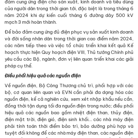
đảm cung ứng điện cho sản xuất, kinh doanh và tiêu dùng
của người dân trong thời gian tới, đặc biệt là trong tháng 6
năm 2024 khi dự kiến cuối tháng 6 đường dây 500 kV
mạch 3 mới hoàn thành.
Để bảo đảm cung ứng đủ điện phục vụ sản xuất kinh doanh
và đời sống nhân dân trong thời gian cao điểm năm 2024,
các năm tiếp theo và việc tổ chức triển khai kết quả Kế
hoạch thực hiện Quy hoạch điện VIII, Thủ tướng Chính phủ
yêu cầu các Bộ, ngành, đơn vị liên quan triển khai các giải
pháp cụ thể.
Điều phối hiệu quả các nguồn điện
Về nguồn điện, Bộ Công Thương chủ trì, phối hợp với các
bộ, cơ quan liên quan và EVN cần phải đa dạng hóa các
nguồn điện, kể cả nghiên cứu, xem xét nhập khẩu nếu cần,
đồng thời tận dụng tối đa nguồn điện trong nước; điều phối
hiệu quả các nguồn bao gồm nhiệt điện than, thủy điện,
điện mặt trời, điện gió, điện sinh khối… các nhà máy điện
phải tính toán thời điểm bảo trì, bảo dưỡng phù hợp và
tuyệt đối không để các nhà máy điện than, các nguồn điện