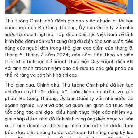
Thủ tướng Chính phủ đánh giá cao việc chuẩn bị tài liệu
cuộc họp của Bộ Công Thương, Ủy ban Quản lý vốn nhà
nước tại doanh nghiệp, Tập đoàn Điện lực Việt Nam về tình
hình bảo đảm sản xuất cung ứng đủ điện cho sản xuất, tiêu
dùng của người dân trong thời gian cao điểm của tháng 5,
tháng 6, tháng 7 năm 2024, các năm tiếp theo và việc
triển khai tích cực Kế hoạch thực hiện Quy hoạch điện VIII
với tinh thần trách nhiệm cao để đưa ra các giải pháp cụ
thể, rõ ràng và có tính khả thi cao.
Thời gian qua, Chính phủ, Thủ tướng Chính phủ đã liên tục
chỉ đạo quyết liệt, đồng bộ, toàn diện các nhiệm vụ, giải
pháp; Bộ Công Thương, Ủy ban Quản lý vốn nhà nước tại
doanh nghiệp, EVN và các cơ quan liên quan đã thực hiện
tốt công tác chỉ đạo, điều hành thực hiện các nhiệm vụ,
giải pháp đề ra, nhờ đó tình hình cung ứng điện phục vụ sản
xuất kinh doanh và đời sống nhân dân cơ bản được đảm
bảo, đặc biệt chúng ta đã vượt qua đợt nắng nóng kỷ lục