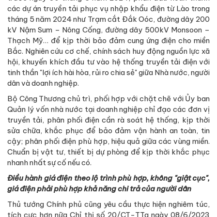
các dự án truyền tải phục vụ nhập khẩu điện từ Lào trong
tháng 5 năm 2024 như Trạm cắt Đắk Oóc, đường dây 200
kV Nậm Sum – Nông Cống, đường dây 500kV Monsoon –
Thạch Mỹ… để kịp thời bảo đảm cung ứng điện cho miền
Bắc. Nghiên cứu cơ chế, chính sách huy động nguồn lực xã
hội, khuyến khích đầu tư vào hệ thống truyền tải điện với
tinh thần "lợi ích hài hòa, rủi ro chia sẻ" giữa Nhà nước, người
dân và doanh nghiệp.
Bộ Công Thương chủ trì, phối hợp với chặt chẽ với Ủy ban
Quản lý vốn nhà nước tại doanh nghiệp chỉ đạo các đơn vị
truyền tải, phân phối điện cần rà soát hệ thống, kịp thời
sửa chữa, khắc phục để bảo đảm vận hành an toàn, tin
cậy; phân phối điện phù hợp, hiệu quả giữa các vùng miền.
Chuẩn bị vật tư, thiết bị dự phòng để kịp thời khắc phục
nhanh nhất sự cố nếu có.
Điều hành giá điện theo lộ trình phù hợp, không "giật cục",
giá điện phải phù hợp khả năng chi trả của người dân
Thủ tướng Chính phủ cũng yêu cầu thực hiện nghiêm túc,
tích cực hơn nữa Chỉ thị số 20/CT-TTg ngày 08/6/2023