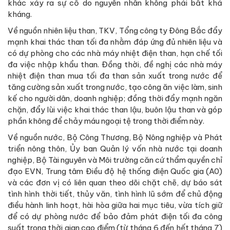
khác xảy ra sự cố do nguyên nhân không phải bất khả
kháng.
Về nguồn nhiên liệu than, TKV, Tổng công ty Đông Bắc đẩy
mạnh khai thác than tối đa nhằm đáp ứng đủ nhiên liệu và
có dự phòng cho các nhà máy nhiệt điện than, hạn chế tối
đa việc nhập khẩu than. Đồng thời, đề nghị các nhà máy
nhiệt điện than mua tối đa than sản xuất trong nước để
tăng cường sản xuất trong nước, tạo công ăn việc làm, sinh
kế cho người dân, doanh nghiệp; đồng thời đẩy mạnh ngăn
chặn, đẩy lùi việc khai thác than lậu, buôn lậu than và góp
phần không để chảy máu ngoại tệ trong thời điểm này.
Về nguồn nước, Bộ Công Thương, Bộ Nông nghiệp và Phát
triển nông thôn, Ủy ban Quản lý vốn nhà nước tại doanh
nghiệp, Bộ Tài nguyên và Môi trường căn cứ thẩm quyền chỉ
đạo EVN, Trung tâm Điều độ hệ thống điện Quốc gia (A0)
và các đơn vị có liên quan theo dõi chặt chẽ, dự báo sát
tình hình thời tiết, thủy văn, tình hình lũ sớm để chủ động
điều hành linh hoạt, hài hòa giữa hai mục tiêu, vừa tích giữ
để có dự phòng nước để bảo đảm phát điện tối đa công
suất trong thời gian cao điểm (từ tháng 6 đến hết tháng 7)