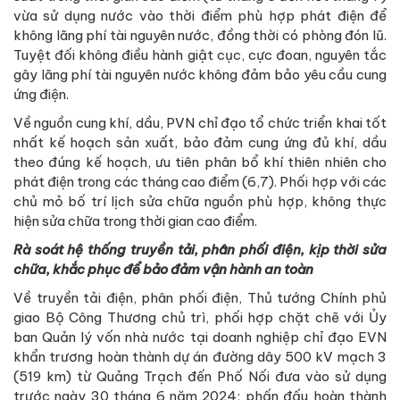
vừa sử dụng nước vào thời điểm phù hợp phát điện để
không lãng phí tài nguyên nước, đồng thời có phòng đón lũ.
Tuyệt đối không điều hành giật cục, cực đoan, nguyên tắc
gây lãng phí tài nguyên nước không đảm bảo yêu cầu cung
ứng điện.
Về nguồn cung khí, dầu, PVN chỉ đạo tổ chức triển khai tốt
nhất kế hoạch sản xuất, bảo đảm cung ứng đủ khí, dầu
theo đúng kế hoạch, ưu tiên phân bổ khí thiên nhiên cho
phát điện trong các tháng cao điểm (6,7). Phối hợp với các
chủ mỏ bố trí lịch sửa chữa nguồn phù hợp, không thực
hiện sửa chữa trong thời gian cao điểm.
Rà soát hệ thống truyền tải, phân phối điện, kịp thời sửa
chữa, khắc phục để bảo đảm vận hành an toàn
Về truyền tải điện, phân phối điện,
Thủ tướng Chính phủ
giao Bộ Công Thương chủ trì, phối hợp chặt chẽ với Ủy
ban Quản lý vốn nhà nước tại doanh nghiệp chỉ đạo EVN
khẩn trương hoàn thành dự án đường dây 500 kV mạch 3
(519 km) từ Quảng Trạch đến Phố Nối đưa vào sử dụng
trước ngày 30 tháng 6 năm 2024; phấn đấu hoàn thành