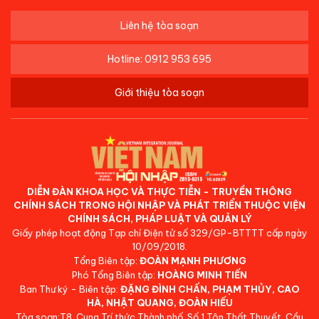
Liên hệ tòa soạn
Hotline: 0912 953 695
Giới thiệu tòa soạn
DIỄN ĐÀN KHOA HỌC VÀ THỰC TIỄN - TRUYỀN THÔNG
CHÍNH SÁCH TRONG HỘI NHẬP VÀ PHÁT TRIỂN THUỘC VIỆN
CHÍNH SÁCH, PHÁP LUẬT VÀ QUẢN LÝ
Giấy phép hoạt động Tạp chí Điện tử số 329/GP-BTTTT cấp ngày
10/09/2018.
Tổng Biên tập:
ĐOÀN MẠNH PHƯƠNG
Phó Tổng Biên tập:
HOÀNG MINH TIẾN
Ban Thư ký - Biên tập:
ĐẶNG ĐÌNH CHẤN, PHẠM THỦY, CAO
HÀ, NHẬT QUANG, ĐOÀN HIẾU
Tòa soạn:T8, Cung Trí thức Thành phố, Số 1 Tôn Thất Thuyết, Cầu