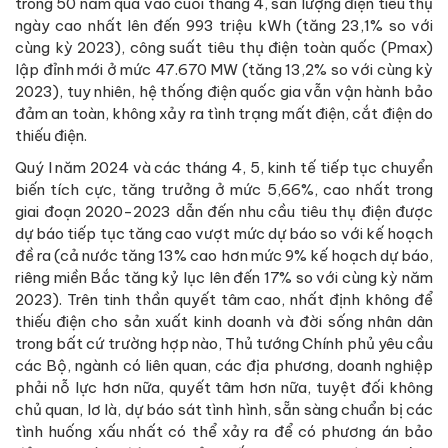
trong 50 năm qua vào cuối tháng 4, sản lượng điện tiêu thụ
ngày cao nhất lên đến 993 triệu kWh (tăng 23,1% so với
cùng kỳ 2023), công suất tiêu thụ điện toàn quốc (Pmax)
lập đỉnh mới ở mức 47.670 MW (tăng 13,2% so với cùng kỳ
2023), tuy nhiên, hệ thống điện quốc gia vẫn vận hành bảo
đảm an toàn, không xảy ra tình trạng mất điện, cắt điện do
thiếu điện.
Quý I năm 2024 và các tháng 4, 5, kinh tế tiếp tục chuyển
biến tích cực, tăng trưởng ở mức 5,66%, cao nhất trong
giai đoạn 2020-2023 dẫn đến nhu cầu tiêu thụ điện được
dự báo tiếp tục tăng cao vượt mức dự báo so với kế hoạch
đề ra (cả nước tăng 13% cao hơn mức 9% kế hoạch dự báo,
riêng miền Bắc tăng kỷ lục lên đến 17% so với cùng kỳ năm
2023). Trên tinh thần quyết tâm cao, nhất định không để
thiếu điện cho sản xuất kinh doanh và đời sống nhân dân
trong bất cứ trường hợp nào, Thủ tướng Chính phủ yêu cầu
các Bộ, ngành có liên quan, các địa phương, doanh nghiệp
phải nỗ lực hơn nữa, quyết tâm hơn nữa, tuyệt đối không
chủ quan, lơ là, dự báo sát tình hình, sẵn sàng chuẩn bị các
tình huống xấu nhất có thể xảy ra để có phương án bảo