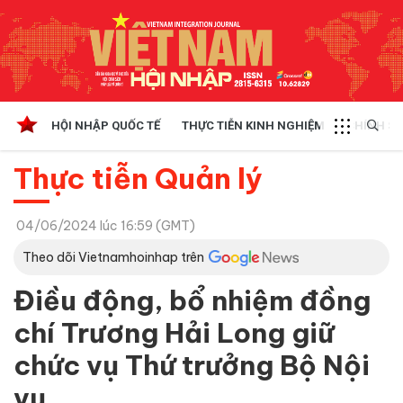
HỘI NHẬP QUỐC TẾ
THỰC TIỄN KINH NGHIỆM
CHÍNH SÁ
Thực tiễn Quản lý
04/06/2024 lúc 16:59 (GMT)
Theo dõi Vietnamhoinhap trên
Điều động, bổ nhiệm đồng
chí Trương Hải Long giữ
chức vụ Thứ trưởng Bộ Nội
vụ