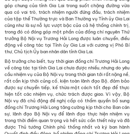
góp chung của tỉnh Gia Lai trong suốt chặng đường vừa
qua có vai trò, trách nhiệm người đứng đầu, trách nhiệm
của tập thể Thường trực và Ban Thường vụ Tỉnh ủy Gia Lai
cũng như là sự nỗ lực vượt bậc của cả hệ thống chính trị,
trong đó có đóng góp một phần của đồng chí nguyên Thứ
trưởng Bộ Nội vụ Trương Hải Long được luân chuyển, điều
động về công tác tại Tỉnh ủy Gia Lai với cương vị Phó Bí
thư, Chủ tịch Ủy ban nhân dân tỉnh Gia Lai.
Bộ trưởng cho biết, tuy thời gian đồng chí Trương Hải Long
về công tác tại tỉnh Gia Lai chưa được nhiều, nhưng do yêu
cầu nhiệm vụ của Bộ Nội vụ trong thời gian tới rất nặng nề,
rất cần kịp thời củng cố, kiện toàn lãnh đạo Bộ, đảm bảo
được sự chuyển tiếp, kế thừa một cách tốt đẹp để thực
hiện tốt các nhiệm vụ, chức trách được giao. Vì vậy, Bộ
Nội vụ đã chủ động đề nghị cấp có thẩm quyền bổ sung
đồng chí Trương Hải Long tăng cường kịp thời cho Ban cán
sự, lãnh đạo Bộ Nội vụ để lãnh đạo thực hiện nhiệm vụ
trong thời điểm quan trọng và hết sức cần thiết này và đã
được Thủ tướng Chính phủ thống nhất và ký ban hành
Quyết định điều động, bổ nhiệm đồng chí Trương Hải Long