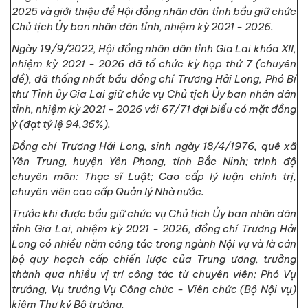
2025 và giới thiệu để Hội đồng nhân dân tỉnh bầu giữ chức
Chủ tịch Ủy ban nhân dân tỉnh, nhiệm kỳ 2021 - 2026.
Ngày 19/9/2022, Hội đồng nhân dân tỉnh Gia Lai khóa XII,
nhiệm kỳ 2021 - 2026 đã tổ chức kỳ họp thứ 7 (chuyên
đề), đã thống nhất bầu đồng chí Trương Hải Long, Phó Bí
thư Tỉnh ủy Gia Lai giữ chức vụ Chủ tịch Ủy ban nhân dân
tỉnh, nhiệm kỳ 2021 - 2026 với 67/71 đại biểu có mặt đồng
ý (đạt tỷ lệ 94,36%).
Đồng chí Trương Hải Long, sinh ngày 18/4/1976, quê xã
Yên Trung, huyện Yên Phong, tỉnh Bắc Ninh; trình độ
chuyên môn: Thạc sĩ Luật; Cao cấp lý luận chính trị,
chuyên viên cao cấp Quản lý Nhà nước.
Trước khi được bầu giữ chức vụ Chủ tịch Ủy ban nhân dân
tỉnh Gia Lai, nhiệm kỳ 2021 - 2026, đồng chí Trương Hải
Long có nhiều năm công tác trong ngành Nội vụ và là cán
bộ quy hoạch cấp chiến lược của Trung ương, trưởng
thành qua nhiều vị trí công tác từ chuyên viên; Phó Vụ
trưởng, Vụ trưởng Vụ Công chức - Viên chức (Bộ Nội vụ)
kiêm Thư ký Bộ trưởng.