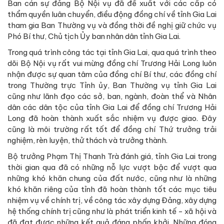
Ban cán sự đảng Bộ Nội vụ đã đề xuất với các cấp có
thẩm quyền luân chuyển, điều động đồng chí về tỉnh Gia Lai
tham gia Ban Thường vụ và đồng thời đề nghị giữ chức vụ
Phó Bí thư, Chủ tịch Ủy ban nhân dân tỉnh Gia Lai.
Trong quá trình công tác tại tỉnh Gia Lai, qua quá trình theo
dõi Bộ Nội vụ rất vui mừng đồng chí Trương Hải Long luôn
nhận được sự quan tâm của đồng chí Bí thư, các đồng chí
trong Thường trực Tỉnh ủy, Ban Thường vụ tỉnh Gia Lai
cũng như lãnh đạo các sở, ban, ngành, đoàn thể và Nhân
dân các dân tộc của tỉnh Gia Lai để đồng chí Trương Hải
Long đã hoàn thành xuất sắc nhiệm vụ được giao. Đây
cũng là môi trường rất tốt để đồng chí Thứ trưởng trải
nghiệm, rèn luyện, thử thách và trưởng thành.
Bộ trưởng Phạm Thị Thanh Trà đánh giá, tỉnh Gia Lai trong
thời gian qua đã có những nỗ lực vượt bậc để vượt qua
những khó khăn chung của đất nước, cũng như là những
khó khăn riêng của tỉnh đã hoàn thành tốt các mục tiêu
nhiệm vụ về chính trị, về công tác xây dựng Đảng, xây dựng
hệ thống chính trị cũng như là phát triển kinh tế - xã hội và
đã đạt được những kết quả đáng phấn khởi. Những đóng