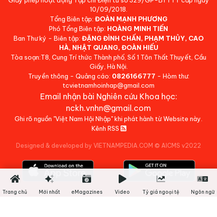
10/09/2018.
Tổng Biên tập:
ĐOÀN MẠNH PHƯƠNG
Phó Tổng Biên tập:
HOÀNG MINH TIẾN
Ban Thư ký - Biên tập:
ĐẶNG ĐÌNH CHẤN, PHẠM THỦY, CAO
HÀ, NHẬT QUANG, ĐOÀN HIẾU
Tòa soạn:T8, Cung Trí thức Thành phố, Số 1 Tôn Thất Thuyết, Cầu
Giấy, Hà Nội.
Truyền thông - Quảng cáo:
0826166777
- Hòm thư:
tcvietnamhoinhap@gmail.com
Email nhận bài Nghiên cứu Khoa học:
nckh.vnhn@gmail.com
Ghi rõ nguồn "Việt Nam Hội Nhập" khi phát hành từ Website này.
Kênh RSS
Designed & developed by VIETNAMPEDIA.COM
©
AICMS v2022
Trang chủ
Mới nhất
eMagazines
Video
Tỷ giá ngoại tệ
Ngôn ngữ