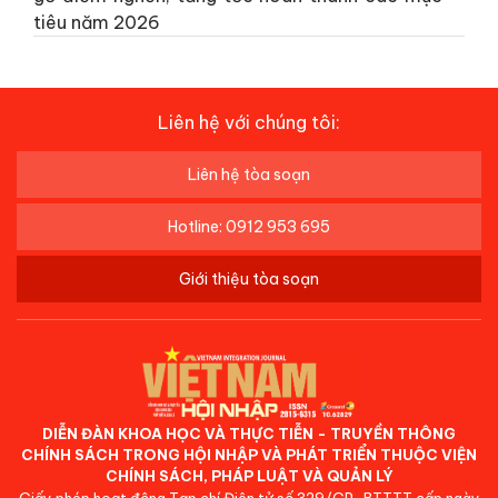
tiêu năm 2026
Liên hệ với chúng tôi:
Liên hệ tòa soạn
Hotline: 0912 953 695
Giới thiệu tòa soạn
DIỄN ĐÀN KHOA HỌC VÀ THỰC TIỄN - TRUYỀN THÔNG
CHÍNH SÁCH TRONG HỘI NHẬP VÀ PHÁT TRIỂN THUỘC VIỆN
CHÍNH SÁCH, PHÁP LUẬT VÀ QUẢN LÝ
Giấy phép hoạt động Tạp chí Điện tử số 329/GP-BTTTT cấp ngày