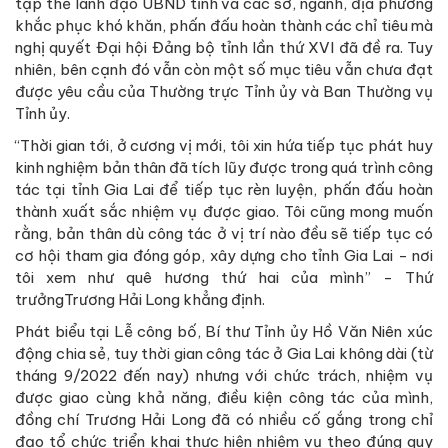
tập thể lãnh đạo UBND tỉnh và các sở, ngành, địa phương
khắc phục khó khăn, phấn đấu hoàn thành các chỉ tiêu mà
nghị quyết Đại hội Đảng bộ tỉnh lần thứ XVI đã đề ra. Tuy
nhiên, bên cạnh đó vẫn còn một số mục tiêu vẫn chưa đạt
được yêu cầu của Thường trực Tỉnh ủy và Ban Thường vụ
Tỉnh ủy.
“Thời gian tới, ở cương vị mới, tôi xin hứa tiếp tục phát huy
kinh nghiệm bản thân đã tích lũy được trong quá trình công
tác tại tỉnh Gia Lai để tiếp tục rèn luyện, phấn đấu hoàn
thành xuất sắc nhiệm vụ được giao. Tôi cũng mong muốn
rằng, bản thân dù công tác ở vị trí nào đều sẽ tiếp tục có
cơ hội tham gia đóng góp, xây dựng cho tỉnh Gia Lai - nơi
tôi xem như quê hương thứ hai của mình” - Thứ
trưởngTrương Hải Long khẳng định.
Phát biểu tại Lễ công bố, Bí thư Tỉnh ủy Hồ Văn Niên xúc
động chia sẻ, tuy thời gian công tác ở Gia Lai không dài (từ
tháng 9/2022 đến nay) nhưng với chức trách, nhiệm vụ
được giao cùng khả năng, điều kiện công tác của mình,
đồng chí Trương Hải Long đã có nhiều cố gắng trong chỉ
đạo tổ chức triển khai thực hiện nhiệm vụ theo đúng quy