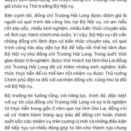
giữ chức vụ Thứ trưởng Bộ Nội vụ.
Bên cạnh đó, đồng chí Trương Hải Long được đánh giá là
người có quá trình dài công tác tại Bộ Nội vụ, có am hiểu
rất sâu sắc, nhiều kinh nghiệm, nhiều kiến thức chuyên sâu
về lĩnh vực hành chính nhà nước. Vì vậy, Bộ Nội vụ rất cần
những đồng chí lãnh đạo có kiến thức chuyên sâu, có quá
trình công tác dày dặn tại Bộ để tiếp nối thế hệ lãnh đạo
Bộ Nội vụ như đồng chí Trương Hải Long. Trong suốt thời
gian được trải nghiệm, được thử thách tại tỉnh Gia Lai đồng
chí Trương Hải Long đã có thêm những kinh nghiệm, kiến
thức thực tiễn để có thể làm tốt nhiệm vụ được Thủ tướng
Chính phủ đặt ra đối với cá nhân đồng chí, cũng như là đối
với Bộ Nội vụ.
Bộ trưởng tin tưởng rằng, với năng lực, trình độ, đặc biệt
với uy tín của đồng chí Trương Hải Long và sự trải nghiệm
từ thực tiễn trong gần 2 năm qua tại tỉnh Gia Lai, đồng chí
sẽ có thêm hành trang quý báu để đồng chí hoàn thành
xuất sắc các nhiệm vụ trên cương vị mới và những điều kiện
để tiếp tục có nhiều đóng góp to lớn cho thành tựu chung