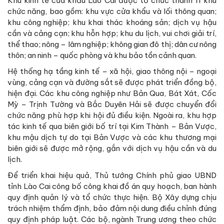
Khu kinh tế cửa khẩu Lào Cai được tổ chức thành 11 khu
chức năng, bao gồm: khu vực cửa khẩu và lối thông quan;
khu công nghiệp; khu khai thác khoáng sản; dịch vụ hậu
cần và cảng cạn; khu hỗn hợp; khu du lịch, vui chơi giải trí,
thể thao; nông – lâm nghiệp; không gian đô thị; dân cư nông
thôn; an ninh – quốc phòng và khu bảo tồn cảnh quan.
Hệ thống hạ tầng kinh tế – xã hội, giao thông nội – ngoại
vùng, cảng cạn và đường sắt sẽ được phát triển đồng bộ,
hiện đại. Các khu công nghiệp như Bản Qua, Bát Xát, Cốc
Mỳ – Trịnh Tường và Bắc Duyên Hải sẽ được chuyển đổi
chức năng phù hợp khi hội đủ điều kiện. Ngoài ra, khu hợp
tác kinh tế qua biên giới bố trí tại Kim Thành – Bản Vược,
khu mậu dịch tự do tại Bản Vược và các khu thương mại
biên giới sẽ được mở rộng, gắn với dịch vụ hậu cần và du
lịch.
Để triển khai hiệu quả, Thủ tướng Chính phủ giao UBND
tỉnh Lào Cai công bố công khai đồ án quy hoạch, ban hành
quy định quản lý và tổ chức thực hiện. Bộ Xây dựng chịu
trách nhiệm thẩm định, bảo đảm nội dung điều chỉnh đúng
quy định pháp luật. Các bộ, ngành Trung ương theo chức