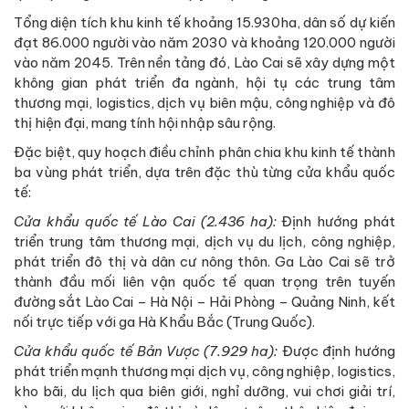
Tổng diện tích khu kinh tế khoảng 15.930ha, dân số dự kiến
đạt 86.000 người vào năm 2030 và khoảng 120.000 người
vào năm 2045. Trên nền tảng đó, Lào Cai sẽ xây dựng một
không gian phát triển đa ngành, hội tụ các trung tâm
thương mại, logistics, dịch vụ biên mậu, công nghiệp và đô
thị hiện đại, mang tính hội nhập sâu rộng.
Đặc biệt, quy hoạch điều chỉnh phân chia khu kinh tế thành
ba vùng phát triển, dựa trên đặc thù từng cửa khẩu quốc
tế:
Cửa khẩu quốc tế Lào Cai (2.436 ha):
Định hướng phát
triển trung tâm thương mại, dịch vụ du lịch, công nghiệp,
phát triển đô thị và dân cư nông thôn. Ga Lào Cai sẽ trở
thành đầu mối liên vận quốc tế quan trọng trên tuyến
đường sắt Lào Cai – Hà Nội – Hải Phòng – Quảng Ninh, kết
nối trực tiếp với ga Hà Khẩu Bắc (Trung Quốc).
Cửa khẩu quốc tế Bản Vược (7.929 ha):
Được định hướng
phát triển mạnh thương mại dịch vụ, công nghiệp, logistics,
kho bãi, du lịch qua biên giới, nghỉ dưỡng, vui chơi giải trí,