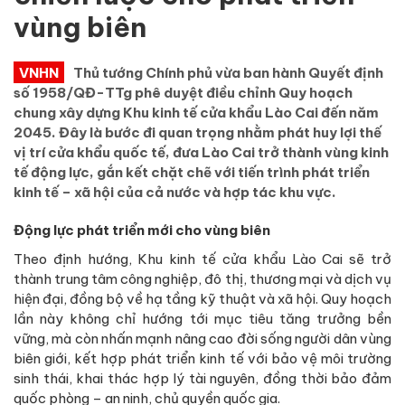
vùng biên
VNHN
Thủ tướng Chính phủ vừa ban hành Quyết định
số 1958/QĐ-TTg phê duyệt điều chỉnh Quy hoạch
chung xây dựng Khu kinh tế cửa khẩu Lào Cai đến năm
2045. Đây là bước đi quan trọng nhằm phát huy lợi thế
vị trí cửa khẩu quốc tế, đưa Lào Cai trở thành vùng kinh
tế động lực, gắn kết chặt chẽ với tiến trình phát triển
kinh tế – xã hội của cả nước và hợp tác khu vực.
Động lực phát triển mới cho vùng biên
Theo định hướng, Khu kinh tế cửa khẩu Lào Cai sẽ trở
thành trung tâm công nghiệp, đô thị, thương mại và dịch vụ
hiện đại, đồng bộ về hạ tầng kỹ thuật và xã hội. Quy hoạch
lần này không chỉ hướng tới mục tiêu tăng trưởng bền
vững, mà còn nhấn mạnh nâng cao đời sống người dân vùng
biên giới, kết hợp phát triển kinh tế với bảo vệ môi trường
sinh thái, khai thác hợp lý tài nguyên, đồng thời bảo đảm
quốc phòng – an ninh, chủ quyền quốc gia.