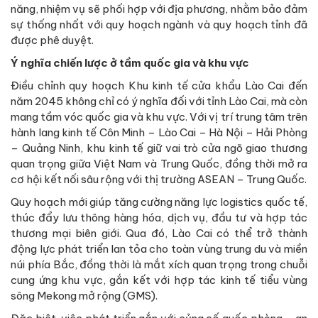
năng, nhiệm vụ sẽ phối hợp với địa phương, nhằm bảo đảm
sự thống nhất với quy hoạch ngành và quy hoạch tỉnh đã
được phê duyệt.
Ý nghĩa chiến lược ở tầm quốc gia và khu vực
Điều chỉnh quy hoạch Khu kinh tế cửa khẩu Lào Cai đến
năm 2045 không chỉ có ý nghĩa đối với tỉnh Lào Cai, mà còn
mang tầm vóc quốc gia và khu vực. Với vị trí trung tâm trên
hành lang kinh tế Côn Minh – Lào Cai – Hà Nội – Hải Phòng
– Quảng Ninh, khu kinh tế giữ vai trò cửa ngõ giao thương
quan trọng giữa Việt Nam và Trung Quốc, đồng thời mở ra
cơ hội kết nối sâu rộng với thị trường ASEAN – Trung Quốc.
Quy hoạch mới giúp tăng cường năng lực logistics quốc tế,
thúc đẩy lưu thông hàng hóa, dịch vụ, đầu tư và hợp tác
thương mại biên giới. Qua đó, Lào Cai có thể trở thành
động lực phát triển lan tỏa cho toàn vùng trung du và miền
núi phía Bắc, đồng thời là mắt xích quan trọng trong chuỗi
cung ứng khu vực, gắn kết với hợp tác kinh tế tiểu vùng
sông Mekong mở rộng (GMS).