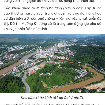
cùng với không gian đô thị và dân cư nông thôn hiện đại.
Cửa khẩu quốc tế Mường Khương (5.565 ha):
Tập trung
vào thương mại dịch vụ, trung chuyển và trao đổi hàng hóa
cư dân biên giới, sản xuất nông – lâm nghiệp, phát triển đô
thị. Đô thị Mường Khương sẽ là trung tâm động lực cho cả
khu vực phía Bắc của tỉnh.
Khu cửa khẩu kinh tế Lào Cai. Ảnh: TL