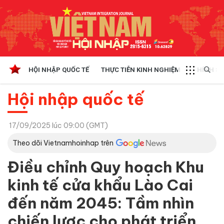
HỘI NHẬP QUỐC TẾ
THỰC TIỄN KINH NGHIỆM
CHÍNH SÁ
Hội nhập quốc tế
17/09/2025 lúc 09:00 (GMT)
Theo dõi Vietnamhoinhap trên
Điều chỉnh Quy hoạch Khu
kinh tế cửa khẩu Lào Cai
đến năm 2045: Tầm nhìn
chiến lược cho phát triển