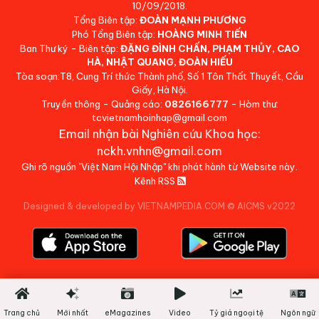
10/09/2018.
Tổng Biên tập:
ĐOÀN MẠNH PHƯƠNG
Phó Tổng Biên tập:
HOÀNG MINH TIẾN
Ban Thư ký - Biên tập:
ĐẶNG ĐÌNH CHẤN, PHẠM THỦY, CAO
HÀ, NHẬT QUANG, ĐOÀN HIẾU
Tòa soạn:T8, Cung Trí thức Thành phố, Số 1 Tôn Thất Thuyết, Cầu
Giấy, Hà Nội.
Truyền thông - Quảng cáo:
0826166777
- Hòm thư:
tcvietnamhoinhap@gmail.com
Email nhận bài Nghiên cứu Khoa học:
nckh.vnhn@gmail.com
Ghi rõ nguồn "Việt Nam Hội Nhập" khi phát hành từ Website này.
Kênh RSS
Designed & developed by VIETNAMPEDIA.COM
©
AICMS v2022
Trang chủ
Mới nhất
eMagazines
Video
Tỷ giá ngoại tệ
Ngôn ngữ