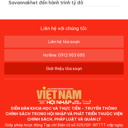
Savannakhet đến hành trình tỷ đô
Liên hệ với chúng tôi:
Liên hệ tòa soạn
Hotline: 0912 953 695
Giới thiệu tòa soạn
DIỄN ĐÀN KHOA HỌC VÀ THỰC TIỄN - TRUYỀN THÔNG
CHÍNH SÁCH TRONG HỘI NHẬP VÀ PHÁT TRIỂN THUỘC VIỆN
CHÍNH SÁCH, PHÁP LUẬT VÀ QUẢN LÝ
Giấy phép hoạt động Tạp chí Điện tử số 329/GP-BTTTT cấp ngày