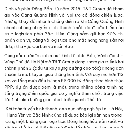
Dịch về phía Đông Bắc, từ năm 2015, T&T Group đã tham
gia vào Cảng Quảng Ninh với vai trò cổ đông chiến lược.
Những thay đổi nhanh chóng diễn ra khi Cảng Quảng Ninh
nhanh chóng chuyển dịch thành “mắt xích” cửa biển của
trục logistics phía Bắc. Hiện, Cảng nắm giữ hơn 90% thị
phần dịch vụ cảng và logistics cho mặt hàng nông sản rời
đi tại khu vực Cái Lân và miền Bắc.
Cùng nằm trên “mạch máu” kinh tế phía Bắc, Vành đai 4 –
Vùng Thủ đô Hà Nội mà T&T Group đang tham gia triển khai
thành phần 3 (đầu tư xây dựng đường cao tốc) không đơn
thuần là một tuyến giao thông liên tỉnh. Với quy mô hơn 113
km và tổng mức đầu tư hơn 56.000 tỷ đồng theo hình thức
PPP, dự án được xem là một trong những công trình hạ
tầng trọng điểm quốc gia, có ý nghĩa then chốt trong việc
tái định hình không gian phát triển quanh Thủ đô.
Khi toàn tuyến hình thành, các cực công nghiệp tại Hà Nội,
Hưng Yên và Bắc Ninh cũng sẽ được kéo lại gần hơn trong
cùng một không gian logistics. Dòng hàng hóa, sản xuất và
dịch vụ hỗ trợ vì thế cũng sẽ được tổ chức lại theo quy mô