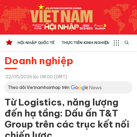
HỘI NHẬP QUỐC TẾ
THỰC TIỄN KINH NGHIỆM
CHÍNH SÁ
Doanh nghiệp
22/05/2026 lúc 08:00 (GMT)
Theo dõi Vietnamhoinhap trên
Từ Logistics, năng lượng
đến hạ tầng: Dấu ấn T&T
Group trên các trục kết nối
chiến lược