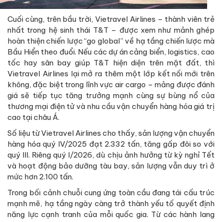
Cuối cùng, trên bầu trời, Vietravel Airlines – thành viên trẻ
nhất trong hệ sinh thái T&T – được xem như mảnh ghép
hoàn thiện chiến lược “go global” về hạ tầng chiến lược mà
Bầu Hiển theo đuổi. Nếu các dự án cảng biển, logistics, cao
tốc hay sân bay giúp T&T hiện diện trên mặt đất, thì
Vietravel Airlines lại mở ra thêm một lớp kết nối mới trên
không, đặc biệt trong lĩnh vực air cargo – mảng được đánh
giá sẽ tiếp tục tăng trưởng mạnh cùng sự bùng nổ của
thương mại điện tử và nhu cầu vận chuyển hàng hóa giá trị
cao tại châu Á.
Số liệu từ Vietravel Airlines cho thấy, sản lượng vận chuyển
hàng hóa quý IV/2025 đạt 2.332 tấn, tăng gấp đôi so với
quý III. Riêng quý I/2026, dù chịu ảnh hưởng từ kỳ nghỉ Tết
và hoạt động bảo dưỡng tàu bay, sản lượng vẫn duy trì ở
mức hơn 2.100 tấn.
Trong bối cảnh chuỗi cung ứng toàn cầu đang tái cấu trúc
mạnh mẽ, hạ tầng ngày càng trở thành yếu tố quyết định
năng lực cạnh tranh của mỗi quốc gia. Từ các hành lang