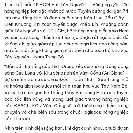
trục kết nối TP.HCM với Tây Nguyên – vùng nguyên liệu
nông nghiệp lớn bậc nhất cả nước. Tuyến đường dài gần 74
km này đồng thời là đoạn cuối cùng trên trục Dầu Giây –
Liên Khương. Khi toàn tuyến được khép kín, khoảng cách
giữa Tây Nguyên với TP.HCM, hệ thống cảng biển phía Nam
và sân bay Long Thành sẽ tiếp tục được rút ngắn. Điều đó
không chỉ giúp giảm áp lực chi phí logistics cho nông sản,
mà còn mở rộng không gian phát triển cho toàn bộ khu vực
Tây Nguyên – Nam Trung Bộ.
“Bản đồ” hạ tầng của T&T Group kéo dài xuống Đồng bằng
sông Cửu Long với Khu công nghiệp Vàm Cống (An Giang) –
dự án nằm trên trục Châu Đốc – Cần Thơ – Sóc Trăng, mở
ra không gian logistics mới cho toàn khu vực Tây Nam Bộ.
Với vị trí nằm gần hệ thống thủy vận sông Hậu, các tuyến
cao tốc liên vùng và mạng lưới giao thương nông nghiệp
của ĐBSCL, KCN Vàm Cống sẽ trở thành một điểm trung
chuyển và chế biến sâu trong chuỗi logistics nông nghiệp
của khu vực.
Nhìn trên bình diện rộng hơn, khi đặt cạnh nhau, chuỗi dự án