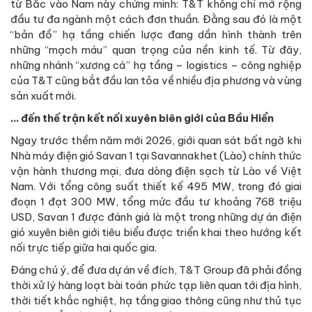
từ Bắc vào Nam này chứng minh: T&T không chỉ mở rộng
đầu tư đa ngành một cách đơn thuần. Đằng sau đó là một
“bản đồ” hạ tầng chiến lược đang dần hình thành trên
những “mạch máu” quan trọng của nền kinh tế. Từ đây,
những nhánh “xương cá” hạ tầng – logistics – công nghiệp
của T&T cũng bắt đầu lan tỏa về nhiều địa phương và vùng
sản xuất mới.
… đến thế trận kết nối xuyên biên giới của Bầu Hiển
Ngay trước thềm năm mới 2026, giới quan sát bất ngờ khi
Nhà máy điện gió Savan 1 tại Savannakhet (Lào) chính thức
vận hành thương mại, đưa dòng điện sạch từ Lào về Việt
Nam. Với tổng công suất thiết kế 495 MW, trong đó giai
đoạn 1 đạt 300 MW, tổng mức đầu tư khoảng 768 triệu
USD, Savan 1 được đánh giá là một trong những dự án điện
gió xuyên biên giới tiêu biểu được triển khai theo hướng kết
nối trực tiếp giữa hai quốc gia.
Đáng chú ý, để đưa dự án về đích, T&T Group đã phải đồng
thời xử lý hàng loạt bài toán phức tạp liên quan tới địa hình,
thời tiết khắc nghiệt, hạ tầng giao thông cũng như thủ tục