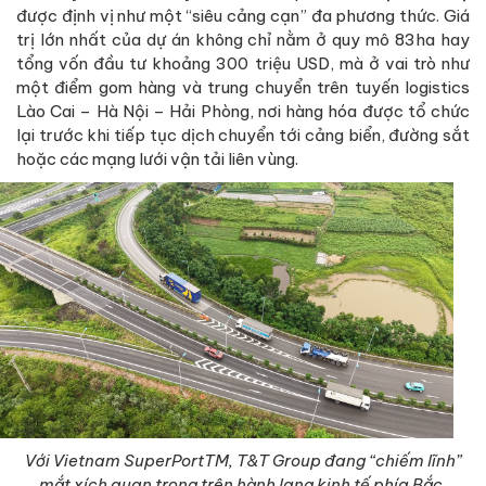
được định vị như một “siêu cảng cạn” đa phương thức. Giá
trị lớn nhất của dự án không chỉ nằm ở quy mô 83ha hay
tổng vốn đầu tư khoảng 300 triệu USD, mà ở vai trò như
một điểm gom hàng và trung chuyển trên tuyến logistics
Lào Cai – Hà Nội – Hải Phòng, nơi hàng hóa được tổ chức
lại trước khi tiếp tục dịch chuyển tới cảng biển, đường sắt
hoặc các mạng lưới vận tải liên vùng.
Với Vietnam SuperPortTM, T&T Group đang “chiếm lĩnh”
mắt xích quan trọng trên hành lang kinh tế phía Bắc.