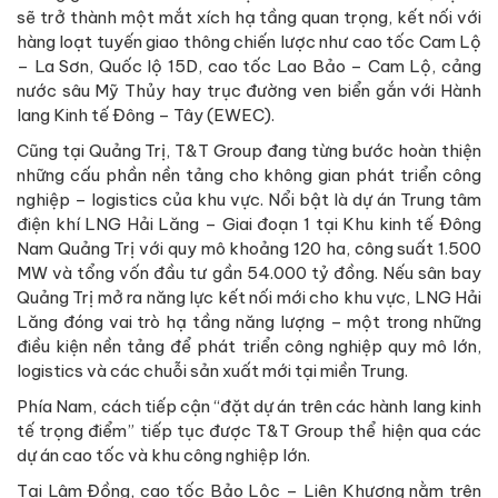
sẽ trở thành một mắt xích hạ tầng quan trọng, kết nối với
hàng loạt tuyến giao thông chiến lược như cao tốc Cam Lộ
– La Sơn, Quốc lộ 15D, cao tốc Lao Bảo – Cam Lộ, cảng
nước sâu Mỹ Thủy hay trục đường ven biển gắn với Hành
lang Kinh tế Đông – Tây (EWEC).
Cũng tại Quảng Trị, T&T Group đang từng bước hoàn thiện
những cấu phần nền tảng cho không gian phát triển công
nghiệp – logistics của khu vực. Nổi bật là dự án Trung tâm
điện khí LNG Hải Lăng – Giai đoạn 1 tại Khu kinh tế Đông
Nam Quảng Trị với quy mô khoảng 120 ha, công suất 1.500
MW và tổng vốn đầu tư gần 54.000 tỷ đồng. Nếu sân bay
Quảng Trị mở ra năng lực kết nối mới cho khu vực, LNG Hải
Lăng đóng vai trò hạ tầng năng lượng – một trong những
điều kiện nền tảng để phát triển công nghiệp quy mô lớn,
logistics và các chuỗi sản xuất mới tại miền Trung.
Phía Nam, cách tiếp cận “đặt dự án trên các hành lang kinh
tế trọng điểm” tiếp tục được T&T Group thể hiện qua các
dự án cao tốc và khu công nghiệp lớn.
Tại Lâm Đồng, cao tốc Bảo Lộc – Liên Khương nằm trên