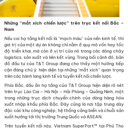
Những “mắt xích chiến lược” trên trục kết nối Bắc -
Nam
Nếu coi hạ tầng kết nối là “mạch máu” của nền kinh tế, thì
giá trị của một dự án không chỉ nằm ở quy mô vốn hay tốc
độ triển khai, mà còn ở vị trí của nó trong các dòng chảy
logistics, sản xuất và liên kết vùng. Trong bối cảnh đó, bản
đồ đầu tư của T&T Group đang cho thấy một hướng tiếp
cận đáng chú ý: hiện diện tại những “mắt xích” quan trọng
trên các hành lang kinh tế và tuyến kết nối chiến lược.
Phía Bắc, dấu ấn hạ tầng của T&T Group hiện diện rõ nét
trên trục Lào Cai – Hà Nội – Hải Phòng – Quảng Ninh, một
trong những trục dịch chuyển chính của dòng hàng hóa
xuất nhập khẩu phía Bắc. Đây cũng là nơi tập trung dày
đặc các khu công nghiệp, hệ thống cảng biển và chuỗi sản
xuất hướng tới thị trường Trung Quốc và ASEAN.
Trên tuyến kết nối này, Vietnam SuperPort™ tại Phú Thọ