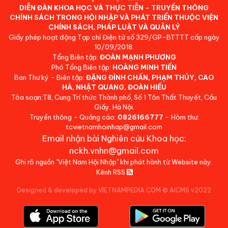
DIỄN ĐÀN KHOA HỌC VÀ THỰC TIỄN - TRUYỀN THÔNG
CHÍNH SÁCH TRONG HỘI NHẬP VÀ PHÁT TRIỂN THUỘC VIỆN
CHÍNH SÁCH, PHÁP LUẬT VÀ QUẢN LÝ
Giấy phép hoạt động Tạp chí Điện tử số 329/GP-BTTTT cấp ngày
10/09/2018.
Tổng Biên tập:
ĐOÀN MẠNH PHƯƠNG
Phó Tổng Biên tập:
HOÀNG MINH TIẾN
Ban Thư ký - Biên tập:
ĐẶNG ĐÌNH CHẤN, PHẠM THỦY, CAO
HÀ, NHẬT QUANG, ĐOÀN HIẾU
Tòa soạn:T8, Cung Trí thức Thành phố, Số 1 Tôn Thất Thuyết, Cầu
Giấy, Hà Nội.
Truyền thông - Quảng cáo:
0826166777
- Hòm thư:
tcvietnamhoinhap@gmail.com
Email nhận bài Nghiên cứu Khoa học:
nckh.vnhn@gmail.com
Ghi rõ nguồn "Việt Nam Hội Nhập" khi phát hành từ Website này.
Kênh RSS
Designed & developed by VIETNAMPEDIA.COM
©
AICMS v2022