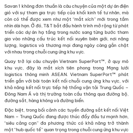
Savan 1 không đơn thuần là câu chuyện của một dự án điện
gió với sự tham gia trực tiếp của khối kinh tế tư nhân, mà
còn có thể được xem như một “mắt xích” mới trong tầm
nhìn dài hạn. Ở đó, T&T bắt đầu hành trình mở rộng từ phát
triển các dự án hạ tầng trong nước sang từng bước tham
gia vào những cấu trúc kết nối xuyên biên giới, nơi năng
lượng, logistics và thương mại đang ngày càng gắn chặt
với nhau trong chuỗi cung ứng khu vực.
Quay trở lại câu chuyện Vietnam SuperPort™, ở quy mô
khu vực, đây là mắt xích tiên phong trong Mạng lưới
logistics thông minh ASEAN. Vietnam SuperPort™ phát
triển gắn với bài toán kết nối chuỗi cung ứng khu vực, với
khả năng kết nối trực tiếp hệ thống vận tải Trung Quốc –
Đông Nam Á và thị trường toàn cầu thông qua đường bộ,
đường sắt, hàng không và đường biển.
Đặc biệt, trong bối cảnh các tuyến đường sắt kết nối Việt
Nam – Trung Quốc đang được thúc đẩy đầu tư mạnh hơn,
“siêu cảng cạn” đa phương thức có khả năng trở thành
một “hub quốc tế” quan trọng trong chuỗi cung ứng khu vực