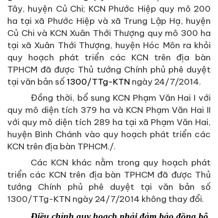
Tây, huyện Củ Chi; KCN Phước Hiệp quy mô 200
ha tại xã Phước Hiệp và xã Trung Lập Hạ, huyện
Củ Chi và KCN Xuân Thới Thượng quy mô 300 ha
tại xã Xuân Thới Thượng, huyện Hóc Môn ra khỏi
quy hoạch phát triển các KCN trên địa bàn
TPHCM đã được Thủ tướng Chính phủ phê duyệt
tại văn bản số
1300/TTg-KTN
ngày 24/7/2014.
Đồng thời, bổ sung KCN Phạm Văn Hai I với
quy mô diện tích 379 ha và KCN Phạm Văn Hai II
với quy mô diện tích 289 ha tại xã Phạm Văn Hai,
huyện Bình Chánh vào quy hoạch phát triển các
KCN trên địa bàn TPHCM./.
Các KCN khác nằm trong quy hoạch phát
triển các KCN trên địa bàn TPHCM đã được Thủ
tướng Chính phủ phê duyệt tại văn bản số
1300/TTg-KTN ngày 24/7/2014 không thay đổi.
Điều chỉnh quy hoạch phải đảm bảo đồng bộ,