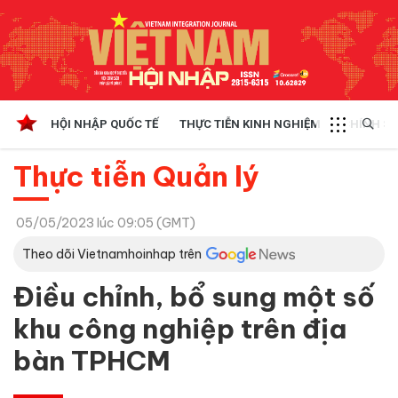
HỘI NHẬP QUỐC TẾ
THỰC TIỄN KINH NGHIỆM
CHÍNH SÁ
Thực tiễn Quản lý
05/05/2023 lúc 09:05 (GMT)
Theo dõi Vietnamhoinhap trên
Điều chỉnh, bổ sung một số
khu công nghiệp trên địa
bàn TPHCM