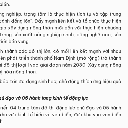
biển.
g nghiệp, trọng tâm là thực hiện tích tụ và tập trung
cánh đồng lớn". Đẩy mạnh liên kết và tổ chức thực hiện
gia xây dựng nông thôn mới gắn với thực hiện chương
trọng sản xuất nông nghiệp sạch, công nghệ cao, sản
riển bền vững.
nh thành các đô thị lớn, có mối liên kết mạnh với nhau
iên phát triển thành phố Nam Định (mở rộng) trở thành
chí đô thị loại I vào giai đoạn năm 2030. Xây dựng nông
hị hóa nông thôn.
bảo tồn đa dạng sinh học; chủ động thích ứng hiệu quả
hủ đạo và 05 hành lang kinh tế động lực
triển 04 trung tâm đô thị động lực chủ đạo và 05 hành
 khu vực kinh tế biển và ven biển, đưa khu vực ven biển
h.