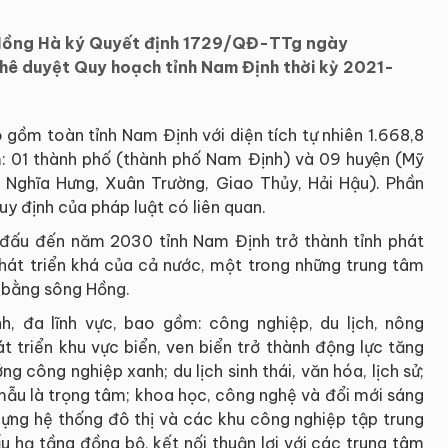
 Hồng Hà ký Quyết định 1729/QĐ-TTg ngày
ê duyệt Quy hoạch tỉnh Nam Định thời kỳ 2021-
gồm toàn tỉnh Nam Định với diện tích tự nhiên 1.668,8
: 01 thành phố (thành phố Nam Định) và 09 huyện (Mỹ
, Nghĩa Hưng, Xuân Trường, Giao Thủy, Hải Hậu). Phần
y định của pháp luật có liên quan.
đấu đến năm 2030 tỉnh Nam Định trở thành tỉnh phát
 phát triển khá của cả nước, một trong những trung tâm
 bằng sông Hồng.
h, đa lĩnh vực, bao gồm: công nghiệp, du lịch, nông
t triển khu vực biển, ven biển trở thành động lực tăng
ng công nghiệp xanh; du lịch sinh thái, văn hóa, lịch sử;
mẫu là trọng tâm; khoa học, công nghệ và đổi mới sáng
dựng hệ thống đô thị và các khu công nghiệp tập trung
u hạ tầng đồng bộ, kết nối thuận lợi với các trung tâm