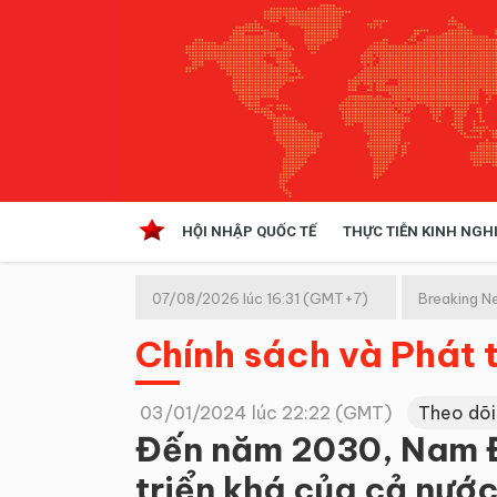
HỘI NHẬP QUỐC TẾ
THỰC TIỄN KINH NGH
HỘI NHẬP QUỐC TẾ
VĂN 
07/08/2026 lúc 16:31 (GMT+7)
Breaking N
Kinh tế hội nhập
Chính sách và Phát t
Doanh nghiệp
NGHIÊN CỨU PHÁP LUẬT
THỰC
03/01/2024 lúc 22:22 (GMT)
Theo dõi
Đến năm 2030, Nam Đị
triển khá của cả nướ