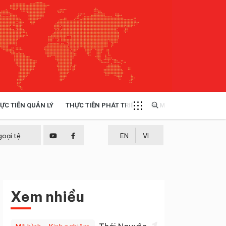
ỰC TIỄN QUẢN LÝ
THỰC TIỄN PHÁT TRIỂN
MULTIMEDIA
TÀI NGUYÊN - MÔI TRƯỜNG
goại tệ
EN
VI
THỰC TIỄN - KINH NGHIỆM
Xem nhiều