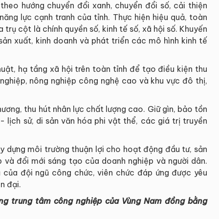
 theo hướng chuyển đổi xanh, chuyển đổi số, cải thiện
năng lực cạnh tranh của tỉnh. Thực hiện hiệu quả, toàn
trụ cột là chính quyền số, kinh tế số, xã hội số. Khuyến
ản xuất, kinh doanh và phát triển các mô hình kinh tế
uật, hạ tầng xã hội trên toàn tỉnh để tạo điều kiện thu
 nghiệp, nông nghiệp công nghệ cao và khu vực đô thị,
ương, thu hút nhân lực chất lượng cao. Giữ gìn, bảo tồn
 lịch sử, di sản văn hóa phi vật thể, các giá trị truyền
y dựng môi trường thuận lợi cho hoạt động đầu tư, sản
ệp và đổi mới sáng tạo của doanh nghiệp và người dân.
 của đội ngũ công chức, viên chức đáp ứng được yêu
n đại.
ng trung tâm công nghiệp của Vùng Nam đồng bằng