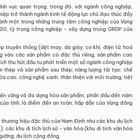
ĩnh vực quan trọng, trong đó, với ngành công nghiệp,
hiệp trở thành ngành kinh tế động lực chủ đạo thúc đẩy
hành một trong những trung tâm công nghiệp của Vùng
0, tỷ trọng công nghiệp - xây dựng trong GRDP của
p truyền thống (dệt may, da giày; cơ khí, điện tử; hoá
ng vào các sản phẩm có đặc thù riêng, sản phẩm cao
hích thu hút đầu tư phát triển một số ngành công nghiệp
n thép và sản phẩm sau thép; năng lượng tái tạo; chế
 hóa cao, công nghệ xanh, thân thiện với môi trường, tiết
ng bền vững và đa dạng hóa sản phẩm, phấn đấu đến năm
 của tỉnh, là điểm đến an toàn, hấp dẫn của Vùng đồng
 thương hiệu đặc thù của Nam Định như các khu du lịch
; các khu di tích lịch sử - văn hóa (khu di tích văn hóa
ngưỡng, du lịch cộng đồng.