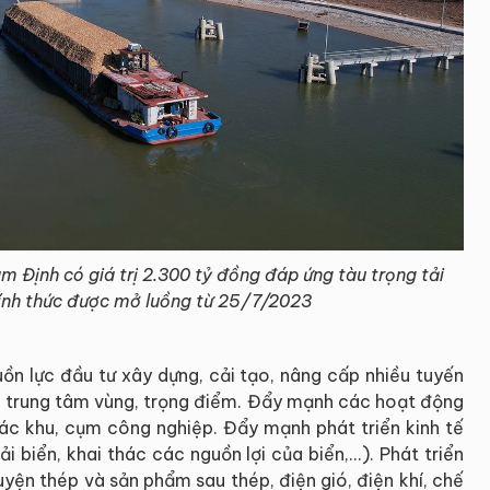
m Định có giá trị 2.300 tỷ đồng đáp ứng tàu trọng tải
hính thức được mở luồng từ 25/7/2023
ồn lực đầu tư xây dựng, cải tạo, nâng cấp nhiều tuyến
i trung tâm vùng, trọng điểm. Đẩy mạnh các hoạt động
 các khu, cụm công nghiệp. Đẩy mạnh phát triển kinh tế
ải biển, khai thác các nguồn lợi của biển,...). Phát triển
uyện thép và sản phẩm sau thép, điện gió, điện khí, chế