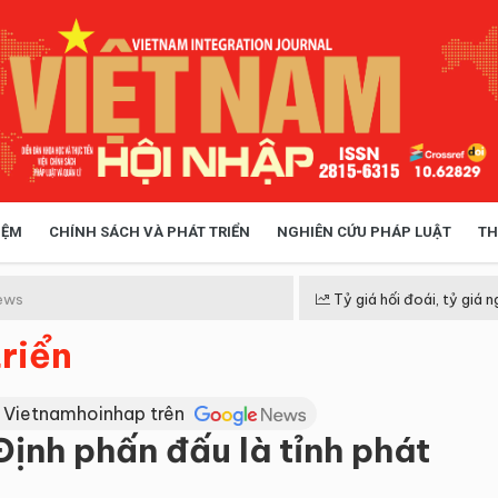
IỆM
CHÍNH SÁCH VÀ PHÁT TRIỂN
NGHIÊN CỨU PHÁP LUẬT
TH
HÓA XÃ HỘI
CHÍNH SÁCH
ews
Tỷ giá hối đoái, tỷ giá n
riển
 TIỄN QUẢN LÝ
VIỆT NAM ĐIỂM ĐẾN
 Vietnamhoinhap trên
nh phấn đấu là tỉnh phát
c