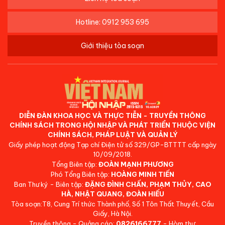
Hotline: 0912 953 695
Giới thiệu tòa soạn
DIỄN ĐÀN KHOA HỌC VÀ THỰC TIỄN - TRUYỀN THÔNG
CHÍNH SÁCH TRONG HỘI NHẬP VÀ PHÁT TRIỂN THUỘC VIỆN
CHÍNH SÁCH, PHÁP LUẬT VÀ QUẢN LÝ
Giấy phép hoạt động Tạp chí Điện tử số 329/GP-BTTTT cấp ngày
10/09/2018.
Tổng Biên tập:
ĐOÀN MẠNH PHƯƠNG
Phó Tổng Biên tập:
HOÀNG MINH TIẾN
Ban Thư ký - Biên tập:
ĐẶNG ĐÌNH CHẤN, PHẠM THỦY, CAO
HÀ, NHẬT QUANG, ĐOÀN HIẾU
Tòa soạn:T8, Cung Trí thức Thành phố, Số 1 Tôn Thất Thuyết, Cầu
Giấy, Hà Nội.
Truyền thông - Quảng cáo:
0826166777
- Hòm thư: