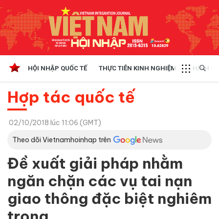
HỘI NHẬP QUỐC TẾ
THỰC TIỄN KINH NGHIỆM
CHÍNH SÁ
Hợp tác quốc tế
02/10/2018 lúc 11:06 (GMT)
Theo dõi Vietnamhoinhap trên
Đề xuất giải pháp nhằm
ngăn chặn các vụ tai nạn
giao thông đặc biệt nghiêm
trọng