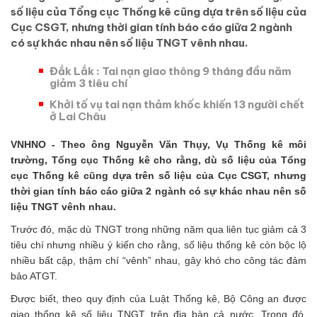
số liệu của Tổng cục Thống kê cũng dựa trên số liệu của
Cục CSGT, nhưng thời gian tính báo cáo giữa 2 ngành
có sự khác nhau nên số liệu TNGT vênh nhau.
Đắk Lắk : Tai nạn giao thông 9 tháng đầu năm
giảm 3 tiêu chí
Khởi tố vụ tai nạn thảm khốc khiến 13 người chết
ở Lai Châu
VNHNO - Theo ông Nguyễn Văn Thụy, Vụ Thống kê môi
trường, Tổng cục Thống kê cho rằng, dù số liệu của Tổng
cục Thống kê cũng dựa trên số liệu của Cục CSGT, nhưng
thời gian tính báo cáo giữa 2 ngành có sự khác nhau nên số
liệu TNGT vênh nhau.
Trước đó, mặc dù TNGT trong những năm qua liên tục giảm cả 3
tiêu chí nhưng nhiều ý kiến cho rằng, số liệu thống kê còn bộc lộ
nhiều bất cập, thậm chí “vênh” nhau, gây khó cho công tác đảm
bảo ATGT.
Được biết, theo quy định của Luật Thống kê, Bộ Công an được
giao thống kê số liệu TNGT trên địa bàn cả nước. Trong đó,