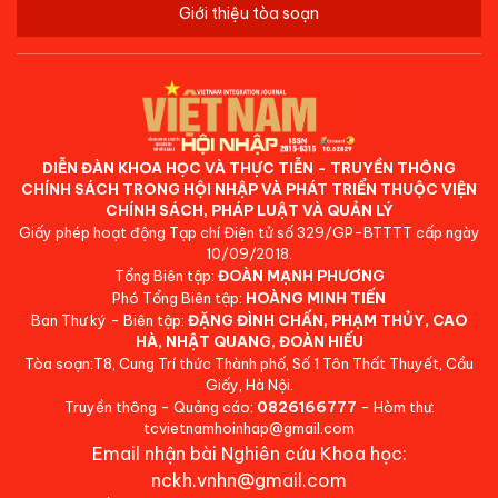
Giới thiệu tòa soạn
DIỄN ĐÀN KHOA HỌC VÀ THỰC TIỄN - TRUYỀN THÔNG
CHÍNH SÁCH TRONG HỘI NHẬP VÀ PHÁT TRIỂN THUỘC VIỆN
CHÍNH SÁCH, PHÁP LUẬT VÀ QUẢN LÝ
Giấy phép hoạt động Tạp chí Điện tử số 329/GP-BTTTT cấp ngày
10/09/2018.
Tổng Biên tập:
ĐOÀN MẠNH PHƯƠNG
Phó Tổng Biên tập:
HOÀNG MINH TIẾN
Ban Thư ký - Biên tập:
ĐẶNG ĐÌNH CHẤN, PHẠM THỦY, CAO
HÀ, NHẬT QUANG, ĐOÀN HIẾU
Tòa soạn:T8, Cung Trí thức Thành phố, Số 1 Tôn Thất Thuyết, Cầu
Giấy, Hà Nội.
Truyền thông - Quảng cáo:
0826166777
- Hòm thư:
tcvietnamhoinhap@gmail.com
Email nhận bài Nghiên cứu Khoa học:
nckh.vnhn@gmail.com