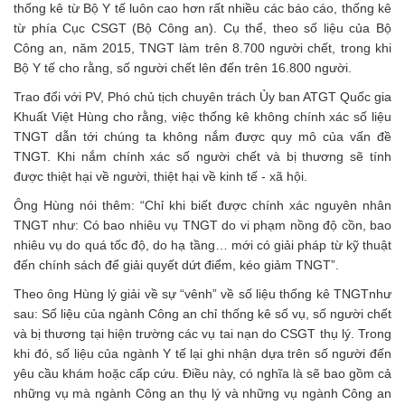
thống kê từ Bộ Y tế luôn cao hơn rất nhiều các báo cáo, thống kê
từ phía Cục CSGT (Bộ Công an). Cụ thể, theo số liệu của Bộ
Công an, năm 2015, TNGT làm trên 8.700 người chết, trong khi
Bộ Y tế cho rằng, số người chết lên đến trên 16.800 người.
Trao đổi với PV, Phó chủ tịch chuyên trách Ủy ban ATGT Quốc gia
Khuất Việt Hùng cho rằng, việc thống kê không chính xác số liệu
TNGT dẫn tới chúng ta không nắm được quy mô của vấn đề
TNGT. Khi nắm chính xác số người chết và bị thương sẽ tính
được thiệt hại về người, thiệt hại về kinh tế - xã hội.
Ông Hùng nói thêm: “Chỉ khi biết được chính xác nguyên nhân
TNGT như: Có bao nhiêu vụ TNGT do vi phạm nồng độ cồn, bao
nhiêu vụ do quá tốc độ, do hạ tầng… mới có giải pháp từ kỹ thuật
đến chính sách để giải quyết dứt điểm, kéo giảm TNGT”.
Theo ông Hùng lý giải về sự “vênh” về số liệu thống kê TNGTnhư
sau: Số liệu của ngành Công an chỉ thống kê số vụ, số người chết
và bị thương tại hiện trường các vụ tai nạn do CSGT thụ lý. Trong
khi đó, số liệu của ngành Y tế lại ghi nhận dựa trên số người đến
yêu cầu khám hoặc cấp cứu. Điều này, có nghĩa là sẽ bao gồm cả
những vụ mà ngành Công an thụ lý và những vụ ngành Công an