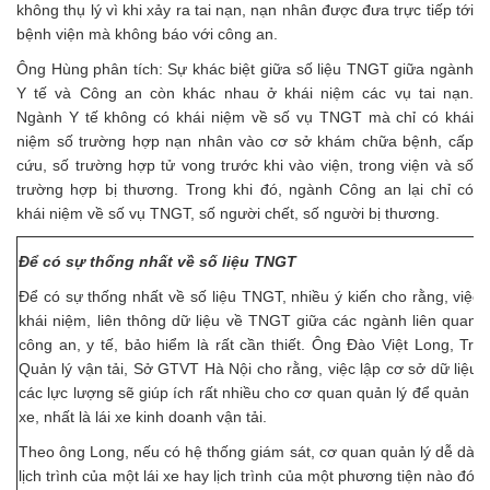
không thụ lý vì khi xảy ra tai nạn, nạn nhân được đưa trực tiếp tới
bệnh viện mà không báo với công an.
Ông Hùng phân tích: Sự khác biệt giữa số liệu TNGT giữa ngành
Y tế và Công an còn khác nhau ở khái niệm các vụ tai nạn.
Ngành Y tế không có khái niệm về số vụ TNGT mà chỉ có khái
niệm số trường hợp nạn nhân vào cơ sở khám chữa bệnh, cấp
cứu, số trường hợp tử vong trước khi vào viện, trong viện và số
trường hợp bị thương. Trong khi đó, ngành Công an lại chỉ có
khái niệm về số vụ TNGT, số người chết, số người bị thương.
Để có sự thống nhất về số liệu TNGT
Để có sự thống nhất về số liệu TNGT, nhiều ý kiến cho rằng, việc 
khái niệm, liên thông dữ liệu về TNGT giữa các ngành liên quan, đ
công an, y tế, bảo hiểm là rất cần thiết. Ông Đào Việt Long, Tr
Quản lý vận tải, Sở GTVT Hà Nội cho rằng, việc lập cơ sở dữ liệu 
các lực lượng sẽ giúp ích rất nhiều cho cơ quan quản lý để quản lý 
xe, nhất là lái xe kinh doanh vận tải.
Theo ông Long, nếu có hệ thống giám sát, cơ quan quản lý dễ dàng
lịch trình của một lái xe hay lịch trình của một phương tiện nào đó 