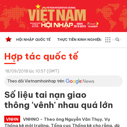
HỘI NHẬP QUỐC TẾ
THỰC TIỄN KINH NGHIỆM
CHÍNH SÁ
Hợp tác quốc tế
18/09/2018 lúc 10:57 (GMT)
Theo dõi Vietnamhoinhap trên
Số liệu tai nạn giao
thông 'vênh' nhau quá lớn
VNHN
​​​​​​​VNHNO - Theo ông Nguyễn Văn Thụy, Vụ
Thống kê môi trường, Tổng cục Thống kê cho rằng, dù