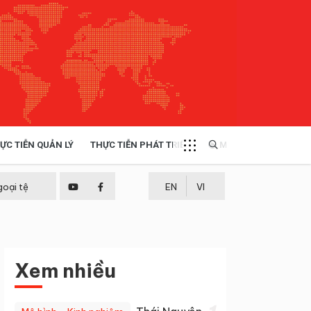
ỰC TIỄN QUẢN LÝ
THỰC TIỄN PHÁT TRIỂN
MULTIMEDIA
TÀI NGUYÊN - MÔI TRƯỜNG
goại tệ
EN
VI
THỰC TIỄN - KINH NGHIỆM
Xem nhiều