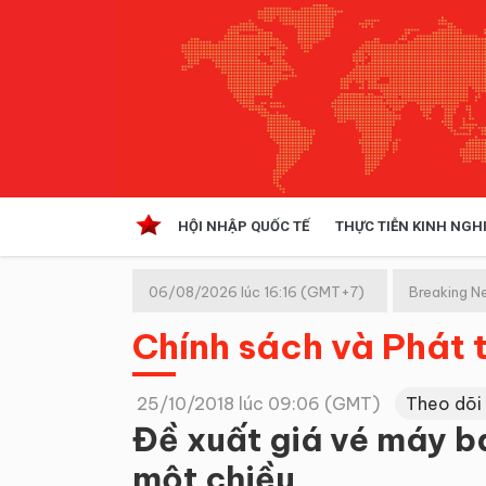
HỘI NHẬP QUỐC TẾ
THỰC TIỄN KINH NGH
HỘI NHẬP QUỐC TẾ
VĂN 
06/08/2026 lúc 16:16 (GMT+7)
Breaking N
Kinh tế hội nhập
Chính sách và Phát t
Doanh nghiệp
NGHIÊN CỨU PHÁP LUẬT
THỰC
25/10/2018 lúc 09:06 (GMT)
Theo dõi
Đề xuất giá vé máy ba
một chiều