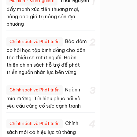
1
Thái Nguyên
Mô hình - Kinh nghiệm
đẩy mạnh xúc tiến thương mại,
nâng cao giá trị nông sản địa
phương
2
Bảo đảm
Chính sách và Phát triển
cơ hội học tập bình đẳng cho dân
tộc thiểu số rất ít người: Hoàn
thiện chính sách hỗ trợ để phát
triển nguồn nhân lực bền vững
3
Ngành
Chính sách và Phát triển
mía đường: Tín hiệu phục hồi và
yêu cầu củng cố sức cạnh tranh
4
Chính
Chính sách và Phát triển
sách mới có hiệu lực từ tháng