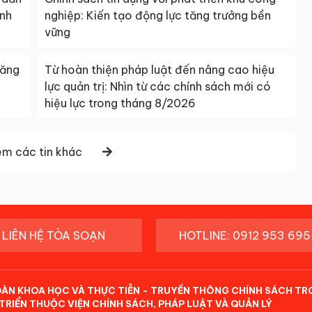
ạnh
nghiệp: Kiến tạo động lực tăng trưởng bền
vững
tăng
Từ hoàn thiện pháp luật đến nâng cao hiệu
lực quản trị: Nhìn từ các chính sách mới có
hiệu lực trong tháng 8/2026
m các tin khác
LIÊN HỆ TÒA SOẠN
HOTLINE: 0912 953 695
ĐÀN KHOA HỌC VÀ THỰC TIỄN - TRUYỀN THÔNG CHÍNH SÁCH TR
TRIỂN THUỘC VIỆN CHÍNH SÁCH, PHÁP LUẬT VÀ QUẢN LÝ