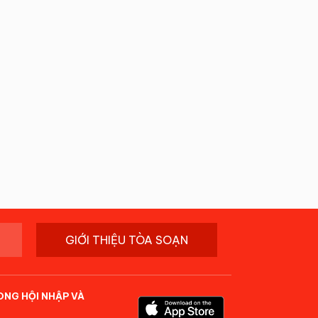
GIỚI THIỆU TÒA SOẠN
ONG HỘI NHẬP VÀ