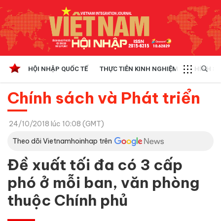
HỘI NHẬP QUỐC TẾ
THỰC TIỄN KINH NGHIỆM
CHÍNH SÁ
Chính sách và Phát triển
24/10/2018 lúc 10:08 (GMT)
Theo dõi Vietnamhoinhap trên
Đề xuất tối đa có 3 cấp
phó ở mỗi ban, văn phòng
thuộc Chính phủ