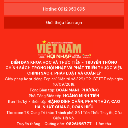
Hotline: 0912 953 695
Giới thiệu tòa soạn
DIỄN ĐÀN KHOA HỌC VÀ THỰC TIỄN - TRUYỀN THÔNG
CHÍNH SÁCH TRONG HỘI NHẬP VÀ PHÁT TRIỂN THUỘC VIỆN
CHÍNH SÁCH, PHÁP LUẬT VÀ QUẢN LÝ
Giấy phép hoạt động Tạp chí Điện tử số 329/GP-BTTTT cấp ngày
10/09/2018.
Tổng Biên tập:
ĐOÀN MẠNH PHƯƠNG
Phó Tổng Biên tập:
HOÀNG MINH TIẾN
Ban Thư ký - Biên tập:
ĐẶNG ĐÌNH CHẤN, PHẠM THỦY, CAO
HÀ, NHẬT QUANG, ĐOÀN HIẾU
Tòa soạn:T8, Cung Trí thức Thành phố, Số 1 Tôn Thất Thuyết, Cầu
Giấy, Hà Nội.
Truyền thông - Quảng cáo:
0826166777
- Hòm thư: