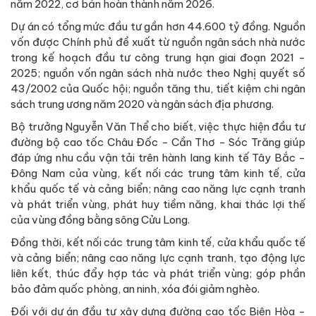
năm 2022, cơ bản hoàn thành năm 2026.
Dự án có tổng mức đầu tư gần hơn 44.600 tỷ đồng. Nguồn
vốn được Chính phủ đề xuất từ nguồn ngân sách nhà nước
trong kế hoạch đầu tư công trung hạn giai đoạn 2021 -
2025; nguồn vốn ngân sách nhà nước theo Nghị quyết số
43/2002 của Quốc hội; nguồn tăng thu, tiết kiệm chi ngân
sách trung ương năm 2020 và ngân sách địa phương.
Bộ trưởng Nguyễn Văn Thể cho biết, việc thực hiện đầu tư
đường bộ cao tốc Châu Đốc - Cần Thơ - Sóc Trăng giúp
đáp ứng nhu cầu vận tải trên hành lang kinh tế Tây Bắc -
Đông Nam của vùng, kết nối các trung tâm kinh tế, cửa
khẩu quốc tế và cảng biển; nâng cao năng lực cạnh tranh
và phát triển vùng, phát huy tiềm năng, khai thác lợi thế
của vùng đồng bằng sông Cửu Long.
Đồng thời, kết nối các trung tâm kinh tế, cửa khẩu quốc tế
và cảng biển; nâng cao năng lực cạnh tranh, tạo động lực
liên kết, thúc đẩy hợp tác và phát triển vùng; góp phần
bảo đảm quốc phòng, an ninh, xóa đói giảm nghèo.
Đối với dự án đầu tư xây dựng đường cao tốc Biên Hòa -