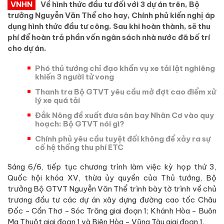
VNHN
Về hình thức đầu tư đối với 3 dự án trên, Bộ
trưởng Nguyễn Văn Thể cho hay, Chính phủ kiến nghị áp
dụng hình thức đầu tư công. Sau khi hoàn thành, sẽ thu
phí để hoàn trả phần vốn ngân sách nhà nước đã bố trí
cho dự án.
Phó thủ tướng chỉ đạo khẩn vụ xe tải lật nghiêng
khiến 3 người tử vong
Thanh tra Bộ GTVT yêu cầu mở đợt cao điểm xử
lý xe quá tải
Đắk Nông đề xuất đưa sân bay Nhân Cơ vào quy
hoạch: Bộ GTVT nói gì?
Chính phủ yêu cầu tuyệt đối không để xảy ra sự
cố hệ thống thu phí ETC
Sáng 6/6, tiếp tục chương trình làm việc kỳ họp thứ 3,
Quốc hội khóa XV, thừa ủy quyền của Thủ tướng, Bộ
trưởng Bộ GTVT Nguyễn Văn Thể trình bày tờ trình về chủ
trương đầu tư các dự án xây dựng đường cao tốc Châu
Đốc - Cần Thơ - Sóc Trăng giai đoạn 1; Khánh Hòa - Buôn
Ma Thuột giai đoạn 1 và Biên Hòa - Vũng Tàu giai đoạn 1.