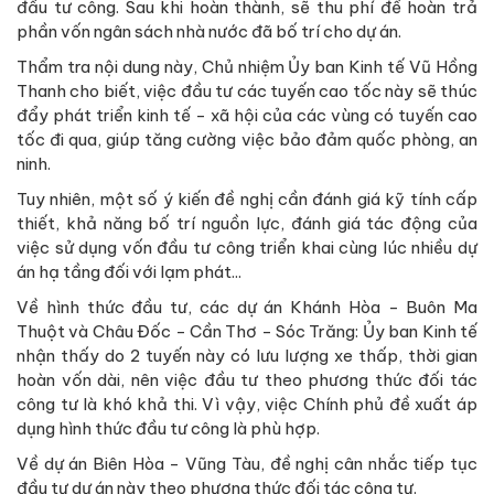
đầu tư công. Sau khi hoàn thành, sẽ thu phí để hoàn trả
phần vốn ngân sách nhà nước đã bố trí cho dự án.
Thẩm tra nội dung này, Chủ nhiệm Ủy ban Kinh tế Vũ Hồng
Thanh cho biết, việc đầu tư các tuyến cao tốc này sẽ thúc
đẩy phát triển kinh tế - xã hội của các vùng có tuyến cao
tốc đi qua, giúp tăng cường việc bảo đảm quốc phòng, an
ninh.
Tuy nhiên, một số ý kiến đề nghị cần đánh giá kỹ tính cấp
thiết, khả năng bố trí nguồn lực, đánh giá tác động của
việc sử dụng vốn đầu tư công triển khai cùng lúc nhiều dự
án hạ tầng đối với lạm phát...
Về hình thức đầu tư, các dự án Khánh Hòa - Buôn Ma
Thuột và Châu Đốc - Cần Thơ - Sóc Trăng: Ủy ban Kinh tế
nhận thấy do 2 tuyến này có lưu lượng xe thấp, thời gian
hoàn vốn dài, nên việc đầu tư theo phương thức đối tác
công tư là khó khả thi. Vì vậy, việc Chính phủ đề xuất áp
dụng hình thức đầu tư công là phù hợp.
Về dự án Biên Hòa - Vũng Tàu, đề nghị cân nhắc tiếp tục
đầu tư dự án này theo phương thức đối tác công tư.