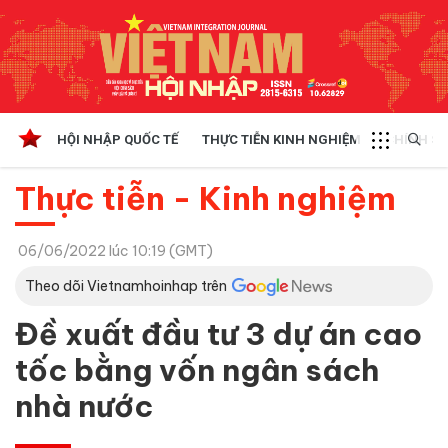
HỘI NHẬP QUỐC TẾ
THỰC TIỄN KINH NGHIỆM
CHÍNH SÁ
Thực tiễn - Kinh nghiệm
06/06/2022 lúc 10:19 (GMT)
Theo dõi Vietnamhoinhap trên
Đề xuất đầu tư 3 dự án cao
tốc bằng vốn ngân sách
nhà nước