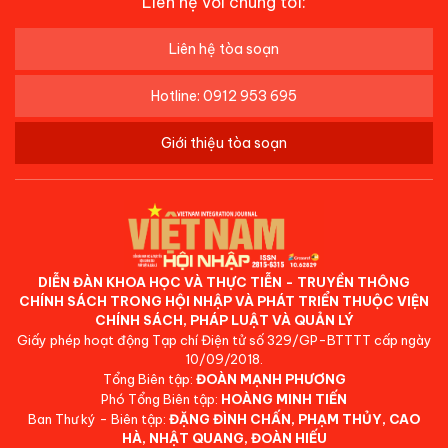
Liên hệ với chúng tôi:
Liên hệ tòa soạn
Hotline: 0912 953 695
Giới thiệu tòa soạn
DIỄN ĐÀN KHOA HỌC VÀ THỰC TIỄN - TRUYỀN THÔNG
CHÍNH SÁCH TRONG HỘI NHẬP VÀ PHÁT TRIỂN THUỘC VIỆN
CHÍNH SÁCH, PHÁP LUẬT VÀ QUẢN LÝ
Giấy phép hoạt động Tạp chí Điện tử số 329/GP-BTTTT cấp ngày
10/09/2018.
Tổng Biên tập:
ĐOÀN MẠNH PHƯƠNG
Phó Tổng Biên tập:
HOÀNG MINH TIẾN
Ban Thư ký - Biên tập:
ĐẶNG ĐÌNH CHẤN, PHẠM THỦY, CAO
HÀ, NHẬT QUANG, ĐOÀN HIẾU