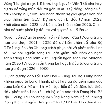
Vũng Tàu giai đoạn 1, Bộ trưởng Nguyễn Văn Thể cho hay,
dự án có tổng mức đầu tư gần 18.000 tỷ đồng, tổng chiều
dài khoảng 53,7 km, sau hoàn thành sẽ giải quyết ách tắc
giao thông trên QL51. Dự án chuẩn bị đầu tư năm 2022,
khởi công năm 2023, cơ bản hoàn thành năm 2025. Chính
phủ đề xuất phân kỳ đầu tư với quy mô 4 - 6 làn xe.
Nguồn vốn dự án từ nguồn vốn kế hoạch đầu tư công trung
hạn giai đoạn 2021 - 2025 đã dự kiến phân bổ cho Bộ
GTVT, nguồn vốn Chương trình phục hồi và phát triển kinh
tế - xã hội, nguồn tăng thu, cắt giảm, tiết kiệm chi ngân
sách trung ương năm 2021, nguồn ngân sách địa phương;
năm 2026 từ nguồn vốn trong kế hoạch đầu tư công trung
hạn giai đoạn 2026 - 2030.
"Dự án đường cao tốc Biên Hòa - Vũng Tàu nối Cảng hàng
không quốc tế Long Thành, phát huy tối đa tiềm năng của
cảng biển Cái Mép - Thị Vải, tạo tiền đề và động lực thúc
đẩy phát triển kinh tế - xã hội của các tỉnh Đồng Nai, Bà
Rịa - Vũng Tàu nói riêng và vùng Đông Nam Bộ nói chung.
Đồng thời, rút ngắn thời gian đi lại từ TP Biên Hòa đến Vũng