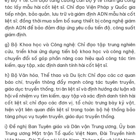
e) Bộ Y tế: Chỉ đạo tăng cường cán bộ y tế tham gia công
tác lấy mẫu hài cốt liệt sĩ. Chỉ đạo Viện Pháp y Quốc gia
tiếp nhận, bảo quản, lưu trữ và giám định ADN mẫu hài cốt
liệt sĩ; đồng thời mua sắm bổ sung thiết bị công nghệ giám
định ADN để bảo đảm đáp ứng yêu cầu tiến độ, công suất
giám định.
g) Bộ Khoa học và Công nghệ: Chỉ đạo tập trung nghiên
cứu, triển khai ứng dụng tiến bộ khoa học và công nghệ,
chuyển đổi số góp phần nâng cao hiệu quả công tác tìm
kiếm, quy tập, xác định danh tính hài cốt liệt sĩ.
h) Bộ Văn hóa, Thể thao và Du lịch: Chỉ đạo các cơ quan
báo chí, truyền thông đẩy mạnh công tác tuyên truyền,
giáo dục truyền thống, tri ân liệt sĩ và định hướng dư luận xã
hội về nhiệm vụ tìm kiếm, quy tập và xác định danh tính hài
cốt liệt sĩ; chỉ đạo các đơn vị, tổ chức trưng bày kỷ vật,
hiện vật liên quan đến liệt sĩ trong toàn bộ hệ thống bảo
tàng phục vụ tuyên truyền, giáo dục truyền thống.
i) Đề nghị Ban Tuyên giáo và Dân vận Trung ương, Ủy ban
Trung ương Mặt trận Tổ quốc Việt Nam, Đài Truyền hình