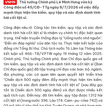
VNHN
Thủ tướng Chính phủ Lê Minh Hưng vừa ký
Công điện số 45/CĐ-TTg ngày 8/7/2026 về việc đẩy
mạnh thực hiện tìm kiếm, quy tập và xác định danh tính
hài cốt liệt sĩ.
Công điện nêu rõ: Công tác tìm kiếm, quy tập và xác định
danh tính hài cốt liệt sĩ là nhiệm vụ chính trị đặc biệt quan
trọng, thể hiện truyền thống đạo lý "Uống nước nhớ nguồn",
"Đền ơn đáp nghĩa" của dân tộc ta. Thực hiện kết luận của
đồng chí Tổng Bí thư, Chủ tịch nước Tô Lâm tại Thông báo
kết luận số 466-TB/VPTW ngày 19 tháng 12 năm 2025,
Chính phủ, Thủ tướng Chính phủ, Ban Chỉ đạo quốc gia về
tìm kiếm, quy tập và xác định danh tính hài cốt liệt sĩ (Ban
Chỉ đạo quốc gia) đã tập trung chỉ đạo các ban, bộ, ngành,
địa phương, các cơ quan liên quan quyết liệt triển khai
"Chiến dịch 500 ngày đêm đẩy mạnh thực hiện tìm kiếm,
quy tập và xác định danh tính hài cốt liệt sĩ" (sau đây gọi
tắt là Chiến dịch 500 ngày đêm) và đạt được nhiều kết
quả tích cực. Đến nay, đã tìm kiếm, quy tập được 1.312 hài
cốt liệt sĩ (trong nước 396, Lào 174, Cam-pu-chia 742) và
03 mộ liệt sĩ tập thể tại tỉnh Tuyên Quang; rà phá bom mìn,