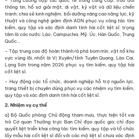
- Tăng cường hợp tác quốc tế trong cung cấp, trao đổi
thông tin, hồ sơ giải mật, di vật, kỷ vật và dữ liệu chiến
tranh; chia sẻ kinh nghiệm, bồi dưỡng nâng cao năng lực, kỹ
thuật và công nghệ giám định ADN phục vụ công tác tìm
kiếm, quy tập và xác định danh tính hài cốt liệt sĩ; trọng
tâm là các nước: Lào, Campuchia, Mỹ, Úc, Hàn Quốc, Trung
Quốc…
- Tập trung cao độ hoàn thành rà phá bom mìn, vật nổ khu
vực vùng lõi, nhất là Vị Xuyên/tỉnh Tuyên Quang, Lào Cai,
Lạng Sơn trong năm 2026 phục vụ tìm kiếm, quy tập hài
cốt liệt sĩ.
- Huy động các tổ chức, doanh nghiệp hỗ trợ nguồn lực,
trang thiết bị chuyên dùng phục vụ các nhiệm vụ tìm kiếm,
quy tập và xác định danh tính hài cốt liệt sĩ.
2. Nhiệm vụ cụ thể
a) Bộ Quốc phòng: Chủ động tham mưu, thực hiện tốt vai
trò Cơ quan Thường trực Ban Chỉ đạo quốc gia; chỉ đạo
quyết liệt triển khai công tác tìm kiếm, quy tập và tổ chức
lấy mẫu hài cốt liệt sĩ đối với các mộ liệt sĩ chưa xác định