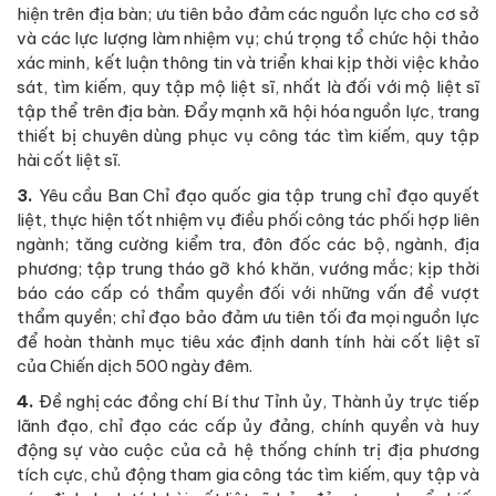
hiện trên địa bàn; ưu tiên bảo đảm các nguồn lực cho cơ sở
và các lực lượng làm nhiệm vụ; chú trọng tổ chức hội thảo
xác minh, kết luận thông tin và triển khai kịp thời việc khảo
sát, tìm kiếm, quy tập mộ liệt sĩ, nhất là đối với mộ liệt sĩ
tập thể trên địa bàn. Đẩy mạnh xã hội hóa nguồn lực, trang
thiết bị chuyên dùng phục vụ công tác tìm kiếm, quy tập
hài cốt liệt sĩ.
3.
Yêu cầu Ban Chỉ đạo quốc gia tập trung chỉ đạo quyết
liệt, thực hiện tốt nhiệm vụ điều phối công tác phối hợp liên
ngành; tăng cường kiểm tra, đôn đốc các bộ, ngành, địa
phương; tập trung tháo gỡ khó khăn, vướng mắc; kịp thời
báo cáo cấp có thẩm quyền đối với những vấn đề vượt
thẩm quyền; chỉ đạo bảo đảm ưu tiên tối đa mọi nguồn lực
để hoàn thành mục tiêu xác định danh tính hài cốt liệt sĩ
của Chiến dịch 500 ngày đêm.
4.
Đề nghị các đồng chí Bí thư Tỉnh ủy, Thành ủy trực tiếp
lãnh đạo, chỉ đạo các cấp ủy đảng, chính quyền và huy
động sự vào cuộc của cả hệ thống chính trị địa phương
tích cực, chủ động tham gia công tác tìm kiếm, quy tập và