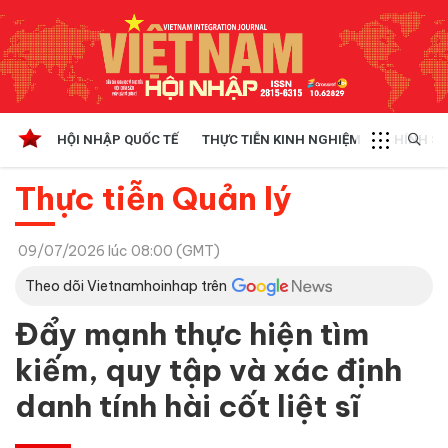
HỘI NHẬP QUỐC TẾ
THỰC TIỄN KINH NGHIỆM
CHÍNH SÁ
Thực tiễn Quản lý
09/07/2026 lúc 08:00 (GMT)
Theo dõi Vietnamhoinhap trên
Đẩy mạnh thực hiện tìm
kiếm, quy tập và xác định
danh tính hài cốt liệt sĩ