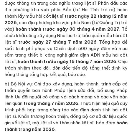
được thông tin trong các nghĩa trang liệt sĩ. Phấn đấu các
địa phương khu vực phía Bắc (từ Hà Tĩnh trở ra) hoàn
thành lấy mẫu hài cốt liệt sĩ
trước ngày 22 tháng 12 năm
2026
, các địa phương khu vực phía Nam (từ Quảng Trị trở
vào)
hoàn thành trước ngày 30 tháng 4 năm 2027
. Tổ
chức khởi công xây dựng Nhà lưu trữ, bảo quản mẫu hài cốt
liệt sĩ
trước ngày 27 tháng 7 năm 2026
. Tổng hợp đề
xuất kinh phí phục vụ Chiến dịch 500 ngày đêm và mua
sắm trang thiết bị công nghệ giám định ADN mẫu hài cốt
liệt sĩ,
hoàn thành trước ngày 15 tháng 7 năm 2026
. Chịu
trách nhiệm theo dõi, đôn đốc tiến độ tổng thể; định kỳ
hằng tháng tổng hợp kết quả, báo cáo.
b) Bộ Nội vụ: Chỉ đạo xây dựng, hoàn thành, trình cấp có
thẩm quyền ban hành Pháp lệnh sửa đổi, bổ sung Pháp
lệnh Ưu đãi người có công với cách mạng và các văn bản
liên quan
trong tháng 7 năm 2026
. Thực hiện hiệu quả quy
trình phối hợp trong công tác xác định danh tính hài cốt
liệt sĩ. Khẩn trương hoàn thiện, đồng bộ cơ sở dữ liệu quốc
gia về liệt sĩ, mộ liệt sĩ và thân nhân liệt sĩ, bảo đảm
hoàn
thành trong năm 2026
.