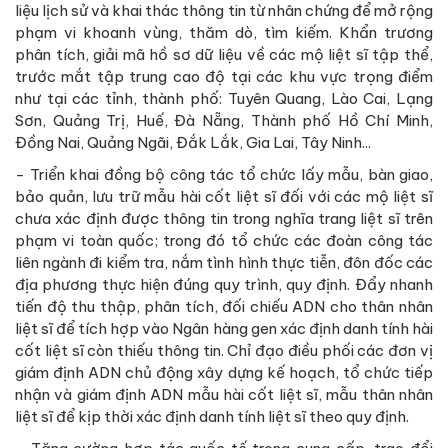
liệu lịch sử và khai thác thông tin từ nhân chứng để mở rộng
phạm vi khoanh vùng, thăm dò, tìm kiếm. Khẩn trương
phân tích, giải mã hồ sơ dữ liệu về các mộ liệt sĩ tập thể,
trước mắt tập trung cao độ tại các khu vực trọng điểm
như tại các tỉnh, thành phố: Tuyên Quang, Lào Cai, Lạng
Sơn, Quảng Trị, Huế, Đà Nẵng, Thành phố Hồ Chí Minh,
Đồng Nai, Quảng Ngãi, Đắk Lắk, Gia Lai, Tây Ninh...
- Triển khai đồng bộ công tác tổ chức lấy mẫu, bàn giao,
bảo quản, lưu trữ mẫu hài cốt liệt sĩ đối với các mộ liệt sĩ
chưa xác định được thông tin trong nghĩa trang liệt sĩ trên
phạm vi toàn quốc; trong đó tổ chức các đoàn công tác
liên ngành đi kiểm tra, nắm tình hình thực tiễn, đôn đốc các
địa phương thực hiện đúng quy trình, quy định. Đẩy nhanh
tiến độ thu thập, phân tích, đối chiếu ADN cho thân nhân
liệt sĩ để tích hợp vào Ngân hàng gen xác định danh tính hài
cốt liệt sĩ còn thiếu thông tin. Chỉ đạo điều phối các đơn vị
giám định ADN chủ động xây dựng kế hoạch, tổ chức tiếp
nhận và giám định ADN mẫu hài cốt liệt sĩ, mẫu thân nhân
liệt sĩ để kịp thời xác định danh tính liệt sĩ theo quy định.