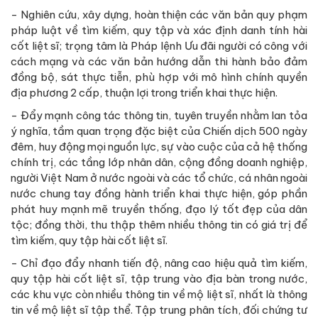
- Nghiên cứu, xây dựng, hoàn thiện các văn bản quy phạm
pháp luật về tìm kiếm, quy tập và xác định danh tính hài
cốt liệt sĩ; trọng tâm là Pháp lệnh Ưu đãi người có công với
cách mạng và các văn bản hướng dẫn thi hành bảo đảm
đồng bộ, sát thực tiễn, phù hợp với mô hình chính quyền
địa phương 2 cấp, thuận lợi trong triển khai thực hiện.
- Đẩy mạnh công tác thông tin, tuyên truyền nhằm lan tỏa
ý nghĩa, tầm quan trọng đặc biệt của Chiến dịch 500 ngày
đêm, huy động mọi nguồn lực, sự vào cuộc của cả hệ thống
chính trị, các tầng lớp nhân dân, cộng đồng doanh nghiệp,
người Việt Nam ở nước ngoài và các tổ chức, cá nhân ngoài
nước chung tay đồng hành triển khai thực hiện, góp phần
phát huy mạnh mẽ truyền thống, đạo lý tốt đẹp của dân
tộc; đồng thời, thu thập thêm nhiều thông tin có giá trị để
tìm kiếm, quy tập hài cốt liệt sĩ.
- Chỉ đạo đẩy nhanh tiến độ, nâng cao hiệu quả tìm kiếm,
quy tập hài cốt liệt sĩ, tập trung vào địa bàn trong nước,
các khu vực còn nhiều thông tin về mộ liệt sĩ, nhất là thông
tin về mộ liệt sĩ tập thể. Tập trung phân tích, đối chứng tư