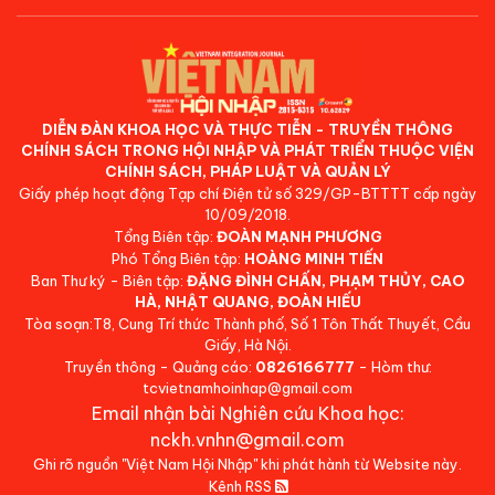
DIỄN ĐÀN KHOA HỌC VÀ THỰC TIỄN - TRUYỀN THÔNG
CHÍNH SÁCH TRONG HỘI NHẬP VÀ PHÁT TRIỂN THUỘC VIỆN
CHÍNH SÁCH, PHÁP LUẬT VÀ QUẢN LÝ
Giấy phép hoạt động Tạp chí Điện tử số 329/GP-BTTTT cấp ngày
10/09/2018.
Tổng Biên tập:
ĐOÀN MẠNH PHƯƠNG
Phó Tổng Biên tập:
HOÀNG MINH TIẾN
Ban Thư ký - Biên tập:
ĐẶNG ĐÌNH CHẤN, PHẠM THỦY, CAO
HÀ, NHẬT QUANG, ĐOÀN HIẾU
Tòa soạn:T8, Cung Trí thức Thành phố, Số 1 Tôn Thất Thuyết, Cầu
Giấy, Hà Nội.
Truyền thông - Quảng cáo:
0826166777
- Hòm thư:
tcvietnamhoinhap@gmail.com
Email nhận bài Nghiên cứu Khoa học:
nckh.vnhn@gmail.com
Ghi rõ nguồn "Việt Nam Hội Nhập" khi phát hành từ Website này.
Kênh RSS