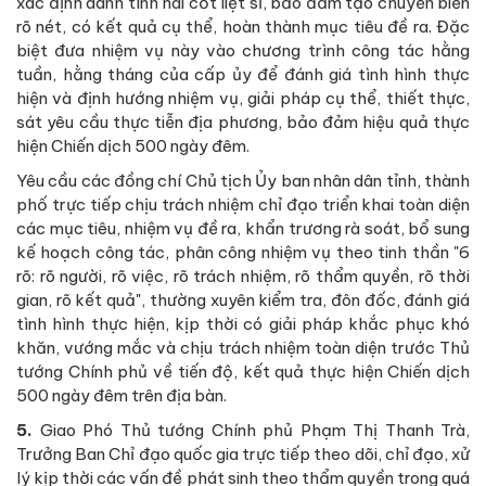
xác định danh tính hài cốt liệt sĩ, bảo đảm tạo chuyển biến
rõ nét, có kết quả cụ thể, hoàn thành mục tiêu đề ra. Đặc
biệt đưa nhiệm vụ này vào chương trình công tác hằng
tuần, hằng tháng của cấp ủy để đánh giá tình hình thực
hiện và định hướng nhiệm vụ, giải pháp cụ thể, thiết thực,
sát yêu cầu thực tiễn địa phương, bảo đảm hiệu quả thực
hiện Chiến dịch 500 ngày đêm.
Yêu cầu các đồng chí Chủ tịch Ủy ban nhân dân tỉnh, thành
phố trực tiếp chịu trách nhiệm chỉ đạo triển khai toàn diện
các mục tiêu, nhiệm vụ đề ra, khẩn trương rà soát, bổ sung
kế hoạch công tác, phân công nhiệm vụ theo tinh thần "6
rõ: rõ người, rõ việc, rõ trách nhiệm, rõ thẩm quyền, rõ thời
gian, rõ kết quả", thường xuyên kiểm tra, đôn đốc, đánh giá
tình hình thực hiện, kịp thời có giải pháp khắc phục khó
khăn, vướng mắc và chịu trách nhiệm toàn diện trước Thủ
tướng Chính phủ về tiến độ, kết quả thực hiện Chiến dịch
500 ngày đêm trên địa bàn.
5.
Giao Phó Thủ tướng Chính phủ Phạm Thị Thanh Trà,
Trưởng Ban Chỉ đạo quốc gia trực tiếp theo dõi, chỉ đạo, xử
lý kịp thời các vấn đề phát sinh theo thẩm quyền trong quá