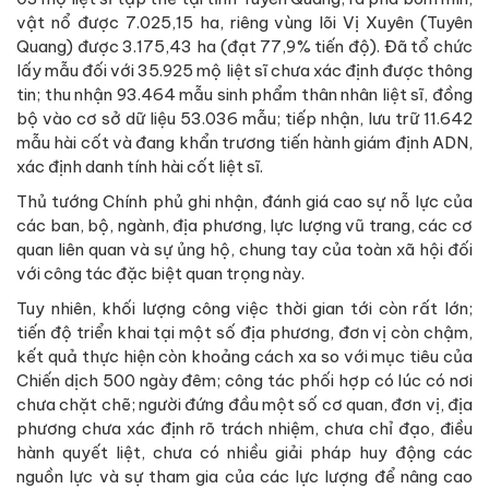
vật nổ được 7.025,15 ha, riêng vùng lõi Vị Xuyên (Tuyên
Quang) được 3.175,43 ha (đạt 77,9% tiến độ). Đã tổ chức
lấy mẫu đối với 35.925 mộ liệt sĩ chưa xác định được thông
tin; thu nhận 93.464 mẫu sinh phẩm thân nhân liệt sĩ, đồng
bộ vào cơ sở dữ liệu 53.036 mẫu; tiếp nhận, lưu trữ 11.642
mẫu hài cốt và đang khẩn trương tiến hành giám định ADN,
xác định danh tính hài cốt liệt sĩ.
Thủ tướng Chính phủ ghi nhận, đánh giá cao sự nỗ lực của
các ban, bộ, ngành, địa phương, lực lượng vũ trang, các cơ
quan liên quan và sự ủng hộ, chung tay của toàn xã hội đối
với công tác đặc biệt quan trọng này.
Tuy nhiên, khối lượng công việc thời gian tới còn rất lớn;
tiến độ triển khai tại một số địa phương, đơn vị còn chậm,
kết quả thực hiện còn khoảng cách xa so với mục tiêu của
Chiến dịch 500 ngày đêm; công tác phối hợp có lúc có nơi
chưa chặt chẽ; người đứng đầu một số cơ quan, đơn vị, địa
phương chưa xác định rõ trách nhiệm, chưa chỉ đạo, điều
hành quyết liệt, chưa có nhiều giải pháp huy động các
nguồn lực và sự tham gia của các lực lượng để nâng cao