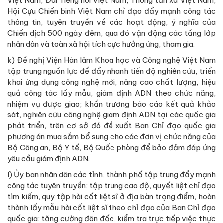
Việt Nam, Đài Tiếng nói Việt Nam, Thông tấn xã Việt Nam,
Hội Cựu Chiến binh Việt Nam chỉ đạo đẩy mạnh công tác
thông tin, tuyên truyền về các hoạt động, ý nghĩa của
Chiến dịch 500 ngày đêm, qua đó vận động các tầng lớp
nhân dân và toàn xã hội tích cực hưởng ứng, tham gia.
k) Đề nghị Viện Hàn lâm Khoa học và Công nghệ Việt Nam
tập trung nguồn lực để đẩy nhanh tiến độ nghiên cứu, triển
khai ứng dụng công nghệ mới, nâng cao chất lượng, hiệu
quả công tác lấy mẫu, giám định ADN theo chức năng,
nhiệm vụ được giao; khẩn trương báo cáo kết quả khảo
sát, nghiên cứu công nghệ giám định ADN tại các quốc gia
phát triển, trên cơ sở đó đề xuất Ban Chỉ đạo quốc gia
phương án mua sắm bổ sung cho các đơn vị chức năng của
Bộ Công an, Bộ Y tế, Bộ Quốc phòng để bảo đảm đáp ứng
yêu cầu giám định ADN.
l) Ủy ban nhân dân các tỉnh, thành phố tập trung đẩy mạnh
công tác tuyên truyền; tập trung cao độ, quyết liệt chỉ đạo
tìm kiếm, quy tập hài cốt liệt sĩ ở địa bàn trọng điểm, hoàn
thành lấy mẫu hài cốt liệt sĩ theo chỉ đạo của Ban Chỉ đạo
quốc gia; tăng cường đôn đốc, kiểm tra trực tiếp việc thực