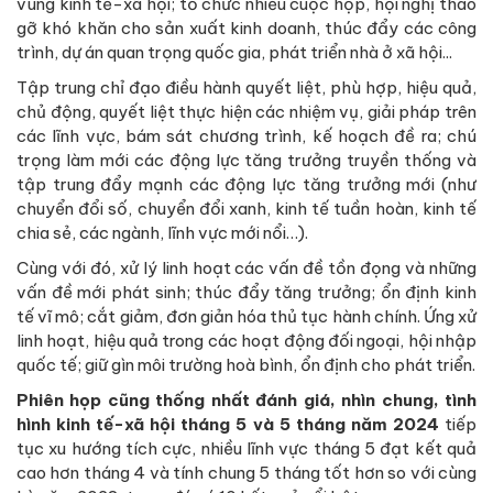
vùng kinh tế-xã hội; tổ chức nhiều cuộc họp, hội nghị tháo
gỡ khó khăn cho sản xuất kinh doanh, thúc đẩy các công
trình, dự án quan trọng quốc gia, phát triển nhà ở xã hội...
Tập trung chỉ đạo điều hành quyết liệt, phù hợp, hiệu quả,
chủ động, quyết liệt thực hiện các nhiệm vụ, giải pháp trên
các lĩnh vực, bám sát chương trình, kế hoạch đề ra; chú
trọng làm mới các động lực tăng trưởng truyền thống và
tập trung đẩy mạnh các động lực tăng trưởng mới (như
chuyển đổi số, chuyển đổi xanh, kinh tế tuần hoàn, kinh tế
chia sẻ, các ngành, lĩnh vực mới nổi…).
Cùng với đó, xử lý linh hoạt các vấn đề tồn đọng và những
vấn đề mới phát sinh; thúc đẩy tăng trưởng; ổn định kinh
tế vĩ mô; cắt giảm, đơn giản hóa thủ tục hành chính. Ứng xử
linh hoạt, hiệu quả trong các hoạt động đối ngoại, hội nhập
quốc tế; giữ gìn môi trường hoà bình, ổn định cho phát triển.
Phiên họp cũng thống nhất đánh giá, nhìn chung, tình
hình kinh tế-xã hội tháng 5 và 5 tháng năm 2024
tiếp
tục xu hướng tích cực, nhiều lĩnh vực tháng 5 đạt kết quả
cao hơn tháng 4 và tính chung 5 tháng tốt hơn so với cùng