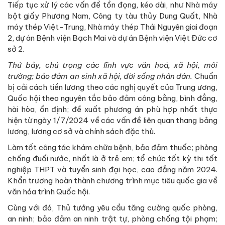
Tiếp tục xử lý các vấn đề tồn đọng, kéo dài, như Nhà máy
bột giấy Phương Nam, Công ty tàu thủy Dung Quất, Nhà
máy thép Việt-Trung, Nhà máy thép Thái Nguyên giai đoạn
2, dự án Bệnh viện Bạch Mai và dự án Bệnh viện Việt Đức cơ
sở 2.
Thứ bảy, chú trọng các lĩnh vực văn hoá, xã hội, môi
trường; bảo đảm an sinh xã hội, đời sống nhân dân.
Chuẩn
bị cải cách tiền lương theo các nghị quyết của Trung ương,
Quốc hội theo nguyên tắc bảo đảm công bằng, bình đẳng,
hài hòa, ổn định; đề xuất phương án phù hợp nhất thực
hiện từ ngày 1/7/2024 về các vấn đề liên quan thang bảng
lương, lương cơ sở và chính sách đặc thù.
Làm tốt công tác khám chữa bệnh, bảo đảm thuốc; phòng
chống đuối nước, nhất là ở trẻ em; tổ chức tốt kỳ thi tốt
nghiệp THPT và tuyển sinh đại học, cao đẳng năm 2024.
Khẩn trương hoàn thành chương trình mục tiêu quốc gia về
văn hóa trình Quốc hội.
Cùng với đó, Thủ tướng yêu cầu tăng cường quốc phòng,
an ninh; bảo đảm an ninh trật tự, phòng chống tội phạm;