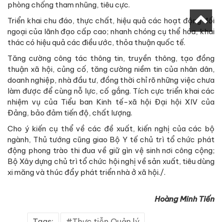
phòng chống tham nhũng, tiêu cực.
Triển khai chu đáo, thực chất, hiệu quả các hoạt động đối
ngoại của lãnh đạo cấp cao; nhanh chóng cụ thể hóa, khai
thác có hiệu quả các điều ước, thỏa thuận quốc tế.
Tăng cường công tác thông tin, truyền thông, tạo đồng
thuận xã hội, củng cố, tăng cường niềm tin của nhân dân,
doanh nghiệp, nhà đầu tư, đồng thời chỉ rõ những việc chưa
làm được để cùng nỗ lực, cố gắng. Tích cực triển khai các
nhiệm vụ của Tiểu ban Kinh tế-xã hội Đại hội XIV của
Đảng, bảo đảm tiến độ, chất lượng.
Cho ý kiến cụ thể về các đề xuất, kiến nghị của các bộ
ngành, Thủ tướng cũng giao Bộ Y tế chủ trì tổ chức phát
động phong trào thi đua về giữ gìn vệ sinh nơi công cộng;
Bộ Xây dựng chủ trì tổ chức hội nghị về sản xuất, tiêu dùng
xi măng và thúc đẩy phát triển nhà ở xã hội./.
Hoàng Minh Tiến
Tags:
Thực tiễn Quản lý