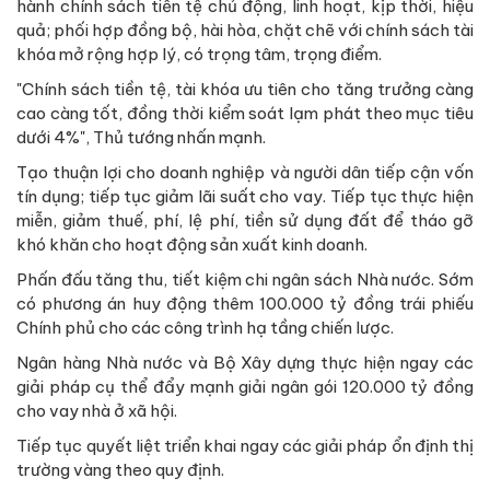
hành chính sách tiền tệ chủ động, linh hoạt, kịp thời, hiệu
quả; phối hợp đồng bộ, hài hòa, chặt chẽ với chính sách tài
khóa mở rộng hợp lý, có trọng tâm, trọng điểm.
"Chính sách tiền tệ, tài khóa ưu tiên cho tăng trưởng càng
cao càng tốt, đồng thời kiểm soát lạm phát theo mục tiêu
dưới 4%", Thủ tướng nhấn mạnh.
Tạo thuận lợi cho doanh nghiệp và người dân tiếp cận vốn
tín dụng; tiếp tục giảm lãi suất cho vay. Tiếp tục thực hiện
miễn, giảm thuế, phí, lệ phí, tiền sử dụng đất để tháo gỡ
khó khăn cho hoạt động sản xuất kinh doanh.
Phấn đấu tăng thu, tiết kiệm chi ngân sách Nhà nước. Sớm
có phương án huy động thêm 100.000 tỷ đồng trái phiếu
Chính phủ cho các công trình hạ tầng chiến lược.
Ngân hàng Nhà nước và Bộ Xây dựng thực hiện ngay các
giải pháp cụ thể đẩy mạnh giải ngân gói 120.000 tỷ đồng
cho vay nhà ở xã hội.
Tiếp tục quyết liệt triển khai ngay các giải pháp ổn định thị
trường vàng theo quy định.