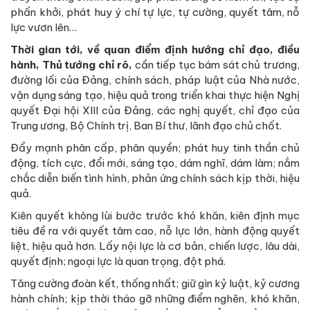
phấn khởi, phát huy ý chí tự lực, tự cường, quyết tâm, nỗ
lực vươn lên…
Thời gian tới, về quan điểm định hướng chỉ đạo, điều
hành, Thủ tướng chỉ rõ,
cần tiếp tục bám sát chủ trương,
đường lối của Đảng, chính sách, pháp luật của Nhà nước,
vận dụng sáng tạo, hiệu quả trong triển khai thực hiện Nghị
quyết Đại hội XIII của Đảng, các nghị quyết, chỉ đạo của
Trung ương, Bộ Chính trị, Ban Bí thư, lãnh đạo chủ chốt.
Đẩy mạnh phân cấp, phân quyền; phát huy tinh thần chủ
động, tích cực, đổi mới, sáng tạo, dám nghĩ, dám làm; nắm
chắc diễn biến tình hình, phản ứng chính sách kịp thời, hiệu
quả.
Kiên quyết không lùi bước trước khó khăn, kiên định mục
tiêu đề ra với quyết tâm cao, nỗ lực lớn, hành động quyết
liệt, hiệu quả hơn. Lấy nội lực là cơ bản, chiến lược, lâu dài,
quyết định; ngoại lực là quan trọng, đột phá.
Tăng cường đoàn kết, thống nhất; giữ gìn kỷ luật, kỷ cương
hành chính; kịp thời tháo gỡ những điểm nghẽn, khó khăn,