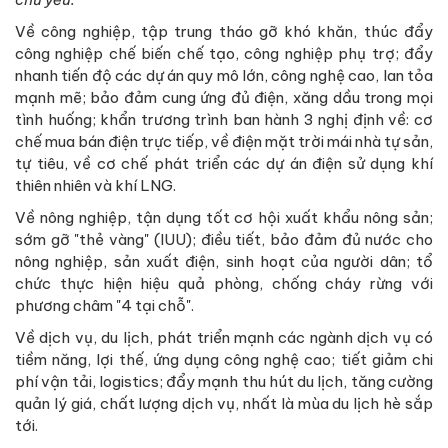
Về công nghiệp, tập trung tháo gỡ khó khăn, thúc đẩy
công nghiệp chế biến chế tạo, công nghiệp phụ trợ; đẩy
nhanh tiến độ các dự án quy mô lớn, công nghệ cao, lan tỏa
mạnh mẽ; bảo đảm cung ứng đủ điện, xăng dầu trong mọi
tình huống; khẩn trương trình ban hành 3 nghị định về: cơ
chế mua bán điện trực tiếp, về điện mặt trời mái nhà tự sản,
tự tiêu, về cơ chế phát triển các dự án điện sử dụng khí
thiên nhiên và khí LNG.
Về nông nghiệp, tận dụng tốt cơ hội xuất khẩu nông sản;
sớm gỡ "thẻ vàng" (IUU); điều tiết, bảo đảm đủ nước cho
nông nghiệp, sản xuất điện, sinh hoạt của người dân; tổ
chức thực hiện hiệu quả phòng, chống cháy rừng với
phương châm "4 tại chỗ".
Về dịch vụ, du lịch, phát triển mạnh các ngành dịch vụ có
tiềm năng, lợi thế, ứng dụng công nghệ cao; tiết giảm chi
phí vận tải, logistics; đẩy mạnh thu hút du lịch, tăng cường
quản lý giá, chất lượng dịch vụ, nhất là mùa du lịch hè sắp
tới.