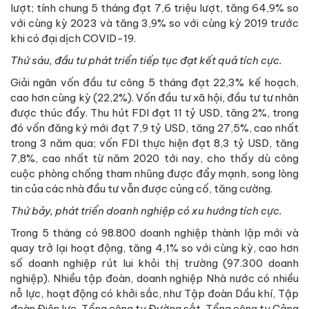
lượt; tính chung 5 tháng đạt 7,6 triệu lượt, tăng 64,9% so
với cùng kỳ 2023 và tăng 3,9% so với cùng kỳ 2019 trước
khi có đại dịch COVID-19.
Thứ sáu, đầu tư phát triển tiếp tục đạt kết quả tích cực.
Giải ngân vốn đầu tư công 5 tháng đạt 22,3% kế hoạch,
cao hơn cùng kỳ (22,2%). Vốn đầu tư xã hội, đầu tư tư nhân
được thúc đẩy. Thu hút FDI đạt 11 tỷ USD, tăng 2%, trong
đó vốn đăng ký mới đạt 7,9 tỷ USD, tăng 27,5%, cao nhất
trong 3 năm qua; vốn FDI thực hiện đạt 8,3 tỷ USD, tăng
7,8%, cao nhất từ năm 2020 tới nay, cho thấy dù công
cuộc phòng chống tham nhũng được đẩy mạnh, song lòng
tin của các nhà đầu tư vẫn được củng cố, tăng cường.
Thứ bảy, phát triển doanh nghiệp có xu hướng tích cực.
Trong 5 tháng có 98.800 doanh nghiệp thành lập mới và
quay trở lại hoạt động, tăng 4,1% so với cùng kỳ, cao hơn
số doanh nghiệp rút lui khỏi thị trường (97.300 doanh
nghiệp). Nhiều tập đoàn, doanh nghiệp Nhà nước có nhiều
nỗ lực, hoạt động có khởi sắc, như Tập đoàn Dầu khí, Tập
đoàn Điện lực, Tổng công ty Đường sắt, Tổng công ty Cảng