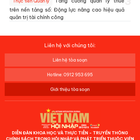
3
Tăng cường quản lý thuế
Thực tiễn Quản lý
trên nền tảng số: Động lực nâng cao hiệu quả
quản trị tài chính công
Liên hệ với chúng tôi:
Liên hệ tòa soạn
Hotline: 0912 953 695
Giới thiệu tòa soạn
DIỄN ĐÀN KHOA HỌC VÀ THỰC TIỄN - TRUYỀN THÔNG
CHÍNH SÁCH TRONG HỘI NHẬP VÀ PHÁT TRIỂN THUỘC VIỆN