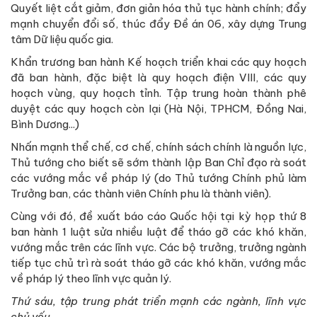
Quyết liệt cắt giảm, đơn giản hóa thủ tục hành chính; đẩy
mạnh chuyển đổi số, thúc đẩy Đề án 06, xây dựng Trung
tâm Dữ liệu quốc gia.
Khẩn trương ban hành Kế hoạch triển khai các quy hoạch
đã ban hành, đặc biệt là quy hoạch điện VIII, các quy
hoạch vùng, quy hoạch tỉnh. Tập trung hoàn thành phê
duyệt các quy hoạch còn lại (Hà Nội, TPHCM, Đồng Nai,
Bình Dương...)
Nhấn mạnh thể chế, cơ chế, chính sách chính là nguồn lực,
Thủ tướng cho biết sẽ sớm thành lập Ban Chỉ đạo rà soát
các vướng mắc về pháp lý (do Thủ tướng Chính phủ làm
Trưởng ban, các thành viên Chính phu là thành viên).
Cùng với đó, đề xuất báo cáo Quốc hội tại kỳ họp thứ 8
ban hành 1 luật sửa nhiều luật để tháo gỡ các khó khăn,
vướng mắc trên các lĩnh vực. Các bộ trưởng, trưởng ngành
tiếp tục chủ trì rà soát tháo gỡ các khó khăn, vướng mắc
về pháp lý theo lĩnh vực quản lý.
Thứ sáu, tập trung phát triển mạnh các ngành, lĩnh vực
chủ yếu.