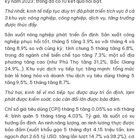
kỳ năm 2023; trong đó có 10 kết quả nổi bật.
Thứ nhất, kinh tế tiếp tục duy trì đà phát triển tích vực ở cả
3 khu vực nông nghiệp, công nghiệp, dịch vụ, tăng trưởng
được thúc đẩy.
Sản xuất nông nghiệp phát triển ổn định. Sản xuất công
nghiệp phục hồi tốt, tháng 5 tăng 3,9% so với tháng 4 và
tăng 8,9% so với cùng kỳ; tính chung 5 tháng tăng 6,8%,
trong đó ngành chế biến chế tạo tăng 7,3%; một số địa
phương tăng cao (như Phú Thọ tăng 31,2%, Bắc Giang
24,9%...). Khu vực dịch vụ tiếp tục tăng mạnh: tổng mức
bán lẻ hàng hóa và doanh thu dịch vụ tiêu dùng tháng 5
tăng 9,5%; 5 tháng tăng 8,7%.
Thứ hai, kinh tế vĩ mô tiếp tục được duy trì ổn định, lạm
phát được kiểm soát, các cân đối lớn được bảo đảm.
Chỉ số giá tiêu dùng (CPI) tháng 5 tăng 0,05% so với tháng
4; bình quân 5 tháng tăng 4,03%. Tỷ giá, lãi suất có xu
hướng ổn định. An ninh năng lượng, an ninh lương thực được
bảo đảm (xuất khẩu gạo 5 tháng đạt 4,15 triệu tấn, kim
ngạch đạt 2,65 tỷ USD, tăng lần lượt 14,7% và 38,2%); cơ