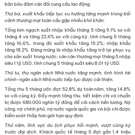
bản bảo đảm cân đối cung cầu lao động.
Thứ ba, xuất khẩu tiếp tục xu hướng tăng mạnh trong bối
cảnh thương mại toàn cầu gặp nhiều khó khăn.
Tổng kim ngạch xuất nhập khẩu tháng 5 tăng 9,1% so với
tháng 4 và tăng 22,6% so với cùng kỳ; tính chung 5 tháng
tăng 16,6%, trong đó xuất khẩu tăng 15,2%; nhập khẩu
tăng 18,2%. Đáng mừng là nhập khẩu tăng trở lại phục vụ
cho sản xuất trong nước; cán cân thương mại tháng 5 nhập
siêu 1 tỷ USD, tính chung 5 tháng xuất siêu 8,01 tỷ USD.
Thứ tư, thu ngân sách Nhà nước tăng mạnh, tình hình tài
chính-ngân sách Nhà nước tiếp tục được cải thiện.
Tổng thu 5 tháng ước đạt 52,8% dự toán năm, tăng 14,8%
so với cùng kỳ. Đẩy mạnh tăng thu, tiết kiệm chi và chuẩn
bị được 680.000 nghìn tỷ đồng để cải cách tiền lương. Nợ
công, nợ chính phủ, nợ nước ngoài quốc gia và bội chi được
kiểm soát thấp hơn giới hạn quy định.
Thứ năm, lĩnh vực du lịch phục hồi mạnh, vượt cùng kỳ
trước đại dịch.
Khách quốc tế tháng 5 đạt gần 1,4 triệu