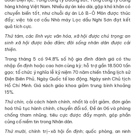
hàng không Việt Nam. Nhiều dự án kéo dài, gặp khó khăn có
chuyển biến tốt, như chuỗi dự án Lô B-Ô Môn được thúc
đẩy; việc tái cơ cấu Nhà máy Lọc dầu Nghi Sơn đạt kết
quả tích cực.
Thứ tám, các lĩnh vực văn hóa, xã hội được chú trọng; an
sinh xã hội được bảo đảm; đời sống nhân dân được cải
thiện.
Trong tháng 5 có 94,8% số hộ gia đình đánh giá có thu
nhập ổn định hoặc cao hơn cùng kỳ; hỗ trợ gần 18.500 tấn
gạo; tổ chức ý nghĩa lễ kỷ niệm 70 năm chiến thắng lịch sử
Điện Biên Phủ, Ngày Quốc tế lao động, Ngày sinh Chủ tịch
Hồ Chí Minh. Giá sách giáo khoa giảm trung bình khoảng
15%.
Thứ chín,
cải cách hành chính, nhất là cắt giảm, đơn giản
hoá thủ tục hành chính, chuyển đổi số, Đề án 06 và phòng
chống tham nhũng, tiêu cực được đẩy mạnh, góp phần
củng cố niềm tin trong Nhân dân.
Thứ mười,
chính trị-xã hội ổn định; quốc phòng, an ninh