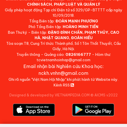
CHÍNH SÁCH, PHÁP LUẬT VÀ QUẢN LÝ
Giấy phép hoạt động Tạp chí Điện tử số 329/GP-BTTTT cấp ngày
10/09/2018.
Tổng Biên tập:
ĐOÀN MẠNH PHƯƠNG
Phó Tổng Biên tập:
HOÀNG MINH TIẾN
Ban Thư ký - Biên tập:
ĐẶNG ĐÌNH CHẤN, PHẠM THỦY, CAO
HÀ, NHẬT QUANG, ĐOÀN HIẾU
Tòa soạn:T8, Cung Trí thức Thành phố, Số 1 Tôn Thất Thuyết, Cầu
Giấy, Hà Nội.
Truyền thông - Quảng cáo:
0826166777
- Hòm thư:
tcvietnamhoinhap@gmail.com
Email nhận bài Nghiên cứu Khoa học:
nckh.vnhn@gmail.com
Ghi rõ nguồn "Việt Nam Hội Nhập" khi phát hành từ Website này.
Kênh RSS
Designed & developed by VIETNAMPEDIA.COM
©
AICMS v2022