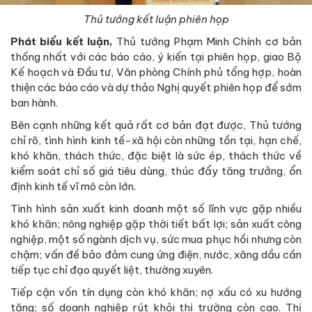
Thủ tướng kết luận phiên họp
Phát biểu kết luận,
Thủ tướng Phạm Minh Chính cơ bản
thống nhất với các báo cáo, ý kiến tại phiên họp, giao Bộ
Kế hoạch và Đầu tư, Văn phòng Chính phủ tổng hợp, hoàn
thiện các báo cáo và dự thảo Nghị quyết phiên họp để sớm
ban hành.
Bên cạnh những kết quả rất cơ bản đạt được, Thủ tướng
chỉ rõ, tình hình kinh tế-xã hội còn những tồn tại, hạn chế,
khó khăn, thách thức, đặc biệt là sức ép, thách thức về
kiểm soát chỉ số giá tiêu dùng, thúc đẩy tăng trưởng, ổn
định kinh tế vĩ mô còn lớn.
Tình hình sản xuất kinh doanh một số lĩnh vực gặp nhiều
khó khăn; nông nghiệp gặp thời tiết bất lợi; sản xuất công
nghiệp, một số ngành dịch vụ, sức mua phục hồi nhưng còn
chậm; vấn đề bảo đảm cung ứng điện, nước, xăng dầu cần
tiếp tục chỉ đạo quyết liệt, thường xuyên.
Tiếp cận vốn tín dụng còn khó khăn; nợ xấu có xu hướng
tăng; số doanh nghiệp rút khỏi thị trường còn cao. Thị