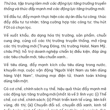
Thứ ba, tập trung làm mới các động lực tăng trưởng truyền
thống và thúc đẩy mạnh mẽ các động lực tăng trưởng mới.
Về đầu tư, đẩy mạnh thực hiện các dự án đầu tư công; thúc
đẩy đầu tư tư nhân; tăng cường hợp tác công tư; thu hút
FDI có chọn lọc.
Về xuất khẩu, đa dạng hóa thị trường, sản phẩm, chuỗi
cung ứng, củng cố các thị trường truyền thống, mở rộng
các thị trường mới (Trung Đông, thị trường Halal, Nam Mỹ,
châu Phi); hỗ trợ doanh nghiệp chiẩn bị điều kiện, đáp ứng
các tiêu chuẩn mới, tiêu chuẩn xanh…
Về tiêu dùng, đẩy mạnh kích cầu tiêu dùng trong nước,
khuyến mại, cuộc vận động "Người Việt Nam ưu tiên dùng
hàng Việt Nam", thương mại điện tử, thanh toán không
dùng tiền mặt.
Có cơ chế, chính sách cụ thể, hiệu quả thúc đẩy mạnh mẽ
các động lực tăng trưởng mới (nhất là về 3 lĩnh vực: (i) Thể
chế, cơ chế, chính sách; (ii) Phát triển kinh tế vùng, liên kết
vùng, đô thị; (iii) Chuyển đổi số, chuyển đổi xanh, kinh tế