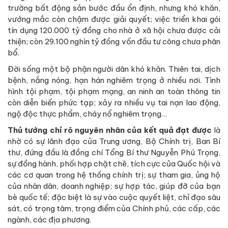
trường bất động sản bước đầu ổn định, nhưng khó khăn,
vướng mắc còn chậm được giải quyết; việc triển khai gói
tín dụng 120.000 tỷ đồng cho nhà ở xã hội chưa được cải
thiện; còn 29.100 nghìn tỷ đồng vốn đầu tư công chưa phân
bổ.
Đời sống một bộ phận người dân khó khăn. Thiên tai, dịch
bệnh, nắng nóng, hạn hán nghiêm trọng ở nhiều nơi. Tình
hình tội phạm, tội phạm mạng, an ninh an toàn thông tin
còn diễn biến phức tạp; xảy ra nhiều vụ tai nạn lao động,
ngộ độc thực phẩm, cháy nổ nghiêm trọng…
Thủ tướng chỉ rõ nguyên nhân của kết quả đạt được
là
nhờ có sự lãnh đạo của Trung ương, Bộ Chính trị, Ban Bí
thư, đứng đầu là đồng chí Tổng Bí thư Nguyễn Phú Trọng,
sự đồng hành, phối hợp chặt chẽ, tích cực của Quốc hội và
các cơ quan trong hệ thống chính trị; sự tham gia, ủng hộ
của nhân dân, doanh nghiệp; sự hợp tác, giúp đỡ của bạn
bè quốc tế; đặc biệt là sự vào cuộc quyết liệt, chỉ đạo sâu
sát, có trọng tâm, trọng điểm của Chính phủ, các cấp, các
ngành, các địa phương.