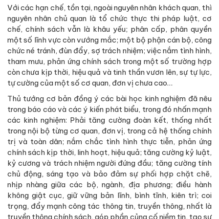
Với các hạn chế, tồn tại, ngoài nguyên nhân khách quan, thì
nguyên nhân chủ quan là tổ chức thực thi pháp luật, cơ
chế, chính sách vẫn là khâu yếu; phân cấp, phân quyền
một số lĩnh vực còn vướng mắc; một bộ phận cán bộ, công
chức né tránh, đùn đẩy, sợ trách nhiệm; việc nắm tình hình,
tham mưu, phản ứng chính sách trong một số trường hợp
còn chưa kịp thời, hiệu quả và tinh thần vươn lên, sự tự lực,
tự cường của một số cơ quan, đơn vị chưa cao…
Thủ tướng cơ bản đồng ý các bài học kinh nghiệm đã nêu
trong báo cáo và các ý kiến phát biểu, trong đó nhấn mạnh
các kinh nghiệm: Phải tăng cường đoàn kết, thống nhất
trong nội bộ từng cơ quan, đơn vị, trong cả hệ thống chính
trị và toàn dân; nắm chắc tình hình thực tiễn, phản ứng
chính sách kịp thời, linh hoạt, hiệu quả; tăng cường kỷ luật,
kỷ cương và trách nhiệm người đứng đầu; tăng cường tính
chủ động, sáng tạo và bảo đảm sự phối hợp chặt chẽ,
nhịp nhàng giữa các bộ, ngành, địa phương; điều hành
không giật cục, giữ vững bản lĩnh, bình tĩnh, kiên trì; coi
trọng, đẩy mạnh công tác thông tin, truyền thông, nhất là
truyền thông chính sách, góp phần củng cố niềm tin, tạo sự