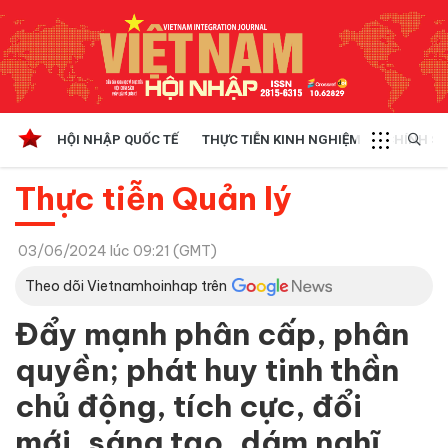
HỘI NHẬP QUỐC TẾ
THỰC TIỄN KINH NGHIỆM
CHÍNH SÁ
Thực tiễn Quản lý
03/06/2024 lúc 09:21 (GMT)
Theo dõi Vietnamhoinhap trên
Đẩy mạnh phân cấp, phân
quyền; phát huy tinh thần
chủ động, tích cực, đổi
mới, sáng tạo, dám nghĩ,