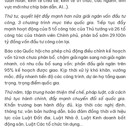
tuần hoàn, kinh tế chia sẻ, kinh tế tri thức, các ngành, lĩnh
vực mới như chíp bán dẫn, AI…).
Thứ tư, quyết liệt đẩy mạnh hơn nữa giải ngân vốn đầu tư
công, 3 chương trình mục tiêu quốc gia.
Tiếp tục đẩy
mạnh hoạt động của 5 tổ công tác của Thủ tướng và 26 tổ
công tác của thành viên Chính phủ, phân bổ sớm 29.100n
tỷ đồng vốn đầu tư công còn lại.
Báo cáo Quốc hội cho phép chủ động điều chỉnh kế hoạch
vốn từ nơi chưa phân bổ, chậm giải ngân sang nơi giải ngân
nhanh, có nhu cầu bổ sung vốn; phấn đấu giải ngân trên
95% kế hoạch được giao. Kịp thời xử lý khó khăn, vướng
mắc, đẩy nhanh tiến độ các công trình, dự án hạ tầng quan
trọng, trọng điểm quốc gia.
Thứ năm, tập trung hoàn thiện thể chế, pháp luật, cải cách
thủ tục hành chính, đẩy mạnh chuyển đổi số quốc gia.
Khẩn trương ban hành đầy đủ, kịp thời các nghị định,
thông tư, văn bản hướng dẫn, bảo đảm đồng thời với hiệu
lực của Luật Đất đai, Luật Nhà ở, Luật Kinh doanh bất
động sản, Luật Các tổ chức tín dụng…