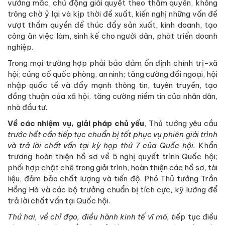
vướng mắc, chủ động giải quyết theo thẩm quyền, không
trông chờ ỷ lại và kịp thời đề xuất, kiến nghị những vấn đề
vượt thẩm quyền để thúc đẩy sản xuất, kinh doanh, tạo
công ăn việc làm, sinh kế cho người dân, phát triển doanh
nghiệp.
Trong mọi trường hợp phải bảo đảm ổn định chính trị-xã
hội; củng cố quốc phòng, an ninh; tăng cường đối ngoại, hội
nhập quốc tế và đẩy mạnh thông tin, tuyên truyền, tạo
đồng thuận của xã hội, tăng cường niềm tin của nhân dân,
nhà đầu tư.
Về các nhiệm vụ, giải pháp chủ yếu
, Thủ tướng yêu cầu
trước hết cần tiếp tục chuẩn bị tốt phục vụ phiên giải trình
và trả lời chất vấn tại kỳ họp thứ 7 của Quốc hội.
Khẩn
trương hoàn thiện hồ sơ về 5 nghị quyết trình Quốc hội;
phối hợp chặt chẽ trong giải trình, hoàn thiện các hồ sơ, tài
liệu, đảm bảo chất lượng và tiến độ. Phó Thủ tướng Trần
Hồng Hà và các bộ trưởng chuẩn bị tích cực, kỹ lưỡng để
trả lời chất vấn tại Quốc hội.
Thứ hai, về chỉ đạo, điều hành kinh tế vĩ mô, t
iếp tục điều