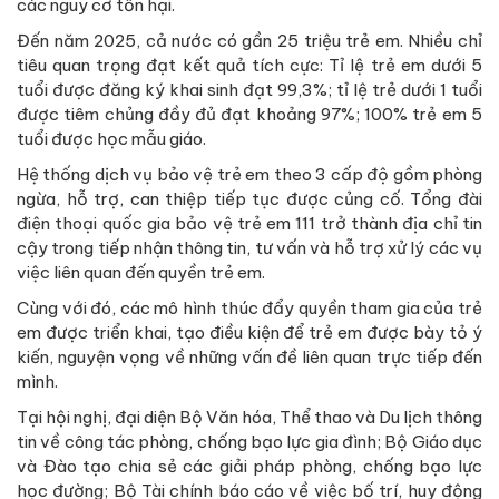
các nguy cơ tổn hại.
Đến năm 2025, cả nước có gần 25 triệu trẻ em. Nhiều chỉ
tiêu quan trọng đạt kết quả tích cực: Tỉ lệ trẻ em dưới 5
tuổi được đăng ký khai sinh đạt 99,3%; tỉ lệ trẻ dưới 1 tuổi
được tiêm chủng đầy đủ đạt khoảng 97%; 100% trẻ em 5
tuổi được học mẫu giáo.
Hệ thống dịch vụ bảo vệ trẻ em theo 3 cấp độ gồm phòng
ngừa, hỗ trợ, can thiệp tiếp tục được củng cố. Tổng đài
điện thoại quốc gia bảo vệ trẻ em 111 trở thành địa chỉ tin
cậy trong tiếp nhận thông tin, tư vấn và hỗ trợ xử lý các vụ
việc liên quan đến quyền trẻ em.
Cùng với đó, các mô hình thúc đẩy quyền tham gia của trẻ
em được triển khai, tạo điều kiện để trẻ em được bày tỏ ý
kiến, nguyện vọng về những vấn đề liên quan trực tiếp đến
mình.
Tại hội nghị, đại diện Bộ Văn hóa, Thể thao và Du lịch thông
tin về công tác phòng, chống bạo lực gia đình; Bộ Giáo dục
và Đào tạo chia sẻ các giải pháp phòng, chống bạo lực
học đường; Bộ Tài chính báo cáo về việc bố trí, huy động