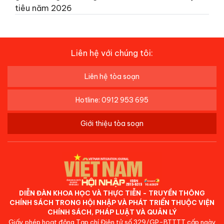
tiêu năm 2026
Liên hệ với chúng tôi:
Liên hệ tòa soạn
Hotline: 0912 953 695
Giới thiệu tòa soạn
DIỄN ĐÀN KHOA HỌC VÀ THỰC TIỄN - TRUYỀN THÔNG
CHÍNH SÁCH TRONG HỘI NHẬP VÀ PHÁT TRIỂN THUỘC VIỆN
CHÍNH SÁCH, PHÁP LUẬT VÀ QUẢN LÝ
Giấy phép hoạt động Tạp chí Điện tử số 329/GP-BTTTT cấp ngày