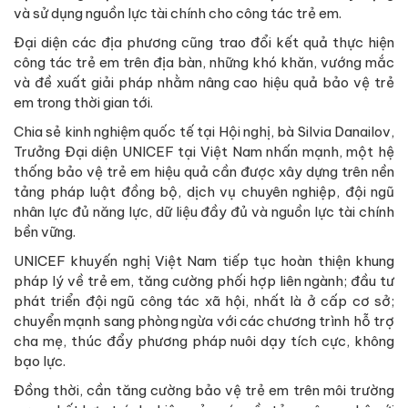
và sử dụng nguồn lực tài chính cho công tác trẻ em.
Đại diện các địa phương cũng trao đổi kết quả thực hiện
công tác trẻ em trên địa bàn, những khó khăn, vướng mắc
và đề xuất giải pháp nhằm nâng cao hiệu quả bảo vệ trẻ
em trong thời gian tới.
Chia sẻ kinh nghiệm quốc tế tại Hội nghị, bà Silvia Danailov,
Trưởng Đại diện UNICEF tại Việt Nam nhấn mạnh, một hệ
thống bảo vệ trẻ em hiệu quả cần được xây dựng trên nền
tảng pháp luật đồng bộ, dịch vụ chuyên nghiệp, đội ngũ
nhân lực đủ năng lực, dữ liệu đầy đủ và nguồn lực tài chính
bền vững.
UNICEF khuyến nghị Việt Nam tiếp tục hoàn thiện khung
pháp lý về trẻ em, tăng cường phối hợp liên ngành; đầu tư
phát triển đội ngũ công tác xã hội, nhất là ở cấp cơ sở;
chuyển mạnh sang phòng ngừa với các chương trình hỗ trợ
cha mẹ, thúc đẩy phương pháp nuôi dạy tích cực, không
bạo lực.
Đồng thời, cần tăng cường bảo vệ trẻ em trên môi trường