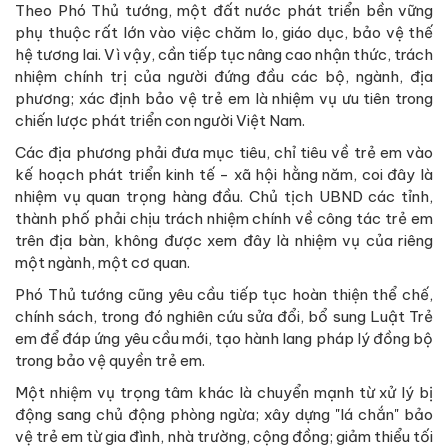
Theo Phó Thủ tướng, một đất nước phát triển bền vững
phụ thuộc rất lớn vào việc chăm lo, giáo dục, bảo vệ thế
hệ tương lai. Vì vậy, cần tiếp tục nâng cao nhận thức, trách
nhiệm chính trị của người đứng đầu các bộ, ngành, địa
phương; xác định bảo vệ trẻ em là nhiệm vụ ưu tiên trong
chiến lược phát triển con người Việt Nam.
Các địa phương phải đưa mục tiêu, chỉ tiêu về trẻ em vào
kế hoạch phát triển kinh tế - xã hội hằng năm, coi đây là
nhiệm vụ quan trọng hàng đầu. Chủ tịch UBND các tỉnh,
thành phố phải chịu trách nhiệm chính về công tác trẻ em
trên địa bàn, không được xem đây là nhiệm vụ của riêng
một ngành, một cơ quan.
Phó Thủ tướng cũng yêu cầu tiếp tục hoàn thiện thể chế,
chính sách, trong đó nghiên cứu sửa đổi, bổ sung Luật Trẻ
em để đáp ứng yêu cầu mới, tạo hành lang pháp lý đồng bộ
trong bảo vệ quyền trẻ em.
Một nhiệm vụ trọng tâm khác là chuyển mạnh từ xử lý bị
động sang chủ động phòng ngừa; xây dựng "lá chắn" bảo
vệ trẻ em từ gia đình, nhà trường, cộng đồng; giảm thiểu tối