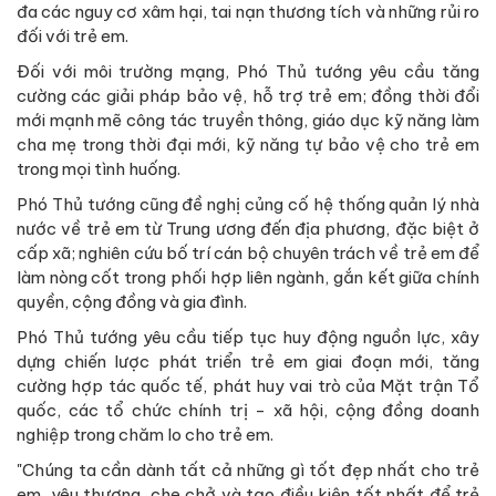
đa các nguy cơ xâm hại, tai nạn thương tích và những rủi ro
đối với trẻ em.
Đối với môi trường mạng, Phó Thủ tướng yêu cầu tăng
cường các giải pháp bảo vệ, hỗ trợ trẻ em; đồng thời đổi
mới mạnh mẽ công tác truyền thông, giáo dục kỹ năng làm
cha mẹ trong thời đại mới, kỹ năng tự bảo vệ cho trẻ em
trong mọi tình huống.
Phó Thủ tướng cũng đề nghị củng cố hệ thống quản lý nhà
nước về trẻ em từ Trung ương đến địa phương, đặc biệt ở
cấp xã; nghiên cứu bố trí cán bộ chuyên trách về trẻ em để
làm nòng cốt trong phối hợp liên ngành, gắn kết giữa chính
quyền, cộng đồng và gia đình.
Phó Thủ tướng yêu cầu tiếp tục huy động nguồn lực, xây
dựng chiến lược phát triển trẻ em giai đoạn mới, tăng
cường hợp tác quốc tế, phát huy vai trò của Mặt trận Tổ
quốc, các tổ chức chính trị - xã hội, cộng đồng doanh
nghiệp trong chăm lo cho trẻ em.
"Chúng ta cần dành tất cả những gì tốt đẹp nhất cho trẻ
em, yêu thương, che chở và tạo điều kiện tốt nhất để trẻ