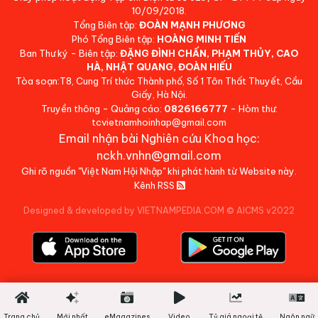
10/09/2018.
Tổng Biên tập:
ĐOÀN MẠNH PHƯƠNG
Phó Tổng Biên tập:
HOÀNG MINH TIẾN
Ban Thư ký - Biên tập:
ĐẶNG ĐÌNH CHẤN, PHẠM THỦY, CAO
HÀ, NHẬT QUANG, ĐOÀN HIẾU
Tòa soạn:T8, Cung Trí thức Thành phố, Số 1 Tôn Thất Thuyết, Cầu
Giấy, Hà Nội.
Truyền thông - Quảng cáo:
0826166777
- Hòm thư:
tcvietnamhoinhap@gmail.com
Email nhận bài Nghiên cứu Khoa học:
nckh.vnhn@gmail.com
Ghi rõ nguồn "Việt Nam Hội Nhập" khi phát hành từ Website này.
Kênh RSS
Designed & developed by VIETNAMPEDIA.COM
©
AICMS v2022
Trang chủ
Mới nhất
eMagazines
Video
Tỷ giá ngoại tệ
Ngôn ngữ