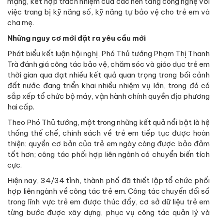
mạng, kết hợp trách nhiệm của các nền tảng công nghệ với
việc trang bị kỹ năng số, kỹ năng tự bảo vệ cho trẻ em và
cha mẹ.
Những nguy cơ mới đặt ra yêu cầu mới
Phát biểu kết luận hội nghị, Phó Thủ tướng Phạm Thị Thanh
Trà đánh giá công tác bảo vệ, chăm sóc và giáo dục trẻ em
thời gian qua đạt nhiều kết quả quan trọng trong bối cảnh
đất nước đang triển khai nhiều nhiệm vụ lớn, trong đó có
sắp xếp tổ chức bộ máy, vận hành chính quyền địa phương
hai cấp.
Theo Phó Thủ tướng, một trong những kết quả nổi bật là hệ
thống thể chế, chính sách về trẻ em tiếp tục được hoàn
thiện; quyền cơ bản của trẻ em ngày càng được bảo đảm
tốt hơn; công tác phối hợp liên ngành có chuyển biến tích
cực.
Hiện nay, 34/34 tỉnh, thành phố đã thiết lập tổ chức phối
hợp liên ngành về công tác trẻ em. Công tác chuyển đổi số
trong lĩnh vực trẻ em được thúc đẩy, cơ sở dữ liệu trẻ em
từng bước được xây dựng, phục vụ công tác quản lý và