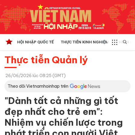
HỘI NHẬP QUỐC TẾ
THỰC TIỄN KINH NGHIỆM
CHÍNH SÁ
Thực tiễn Quản lý
26/06/2026 lúc 08:25 (GMT)
Theo dõi Vietnamhoinhap trên
"Dành tất cả những gì tốt
đẹp nhất cho trẻ em":
Nhiệm vụ chiến lược trong
phát triển con người Việt