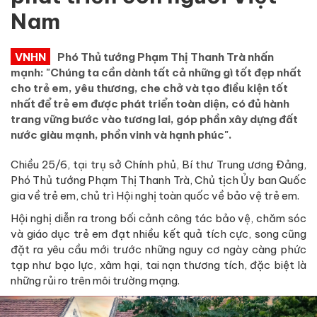
Nam
VNHN
Phó Thủ tướng Phạm Thị Thanh Trà nhấn
mạnh: "Chúng ta cần dành tất cả những gì tốt đẹp nhất
cho trẻ em, yêu thương, che chở và tạo điều kiện tốt
nhất để trẻ em được phát triển toàn diện, có đủ hành
trang vững bước vào tương lai, góp phần xây dựng đất
nước giàu mạnh, phồn vinh và hạnh phúc".
Chiều 25/6, tại trụ sở Chính phủ, Bí thư Trung ương Đảng,
Phó Thủ tướng Phạm Thị Thanh Trà, Chủ tịch Ủy ban Quốc
gia về trẻ em, chủ trì Hội nghị toàn quốc về bảo vệ trẻ em.
Hội nghị diễn ra trong bối cảnh công tác bảo vệ, chăm sóc
và giáo dục trẻ em đạt nhiều kết quả tích cực, song cũng
đặt ra yêu cầu mới trước những nguy cơ ngày càng phức
tạp như bạo lực, xâm hại, tai nạn thương tích, đặc biệt là
những rủi ro trên môi trường mạng.