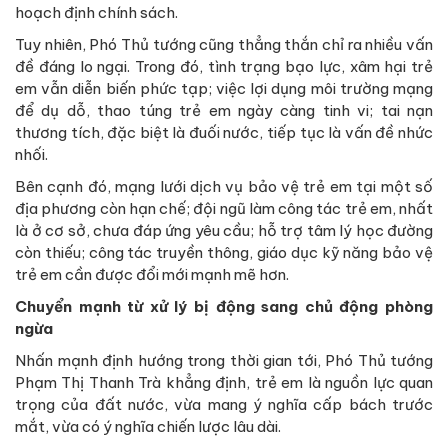
hoạch định chính sách.
Tuy nhiên, Phó Thủ tướng cũng thẳng thắn chỉ ra nhiều vấn
đề đáng lo ngại. Trong đó, tình trạng bạo lực, xâm hại trẻ
em vẫn diễn biến phức tạp; việc lợi dụng môi trường mạng
để dụ dỗ, thao túng trẻ em ngày càng tinh vi; tai nạn
thương tích, đặc biệt là đuối nước, tiếp tục là vấn đề nhức
nhối.
Bên cạnh đó, mạng lưới dịch vụ bảo vệ trẻ em tại một số
địa phương còn hạn chế; đội ngũ làm công tác trẻ em, nhất
là ở cơ sở, chưa đáp ứng yêu cầu; hỗ trợ tâm lý học đường
còn thiếu; công tác truyền thông, giáo dục kỹ năng bảo vệ
trẻ em cần được đổi mới mạnh mẽ hơn.
Chuyển mạnh từ xử lý bị động sang chủ động phòng
ngừa
Nhấn mạnh định hướng trong thời gian tới, Phó Thủ tướng
Phạm Thị Thanh Trà khẳng định, trẻ em là nguồn lực quan
trọng của đất nước, vừa mang ý nghĩa cấp bách trước
mắt, vừa có ý nghĩa chiến lược lâu dài.