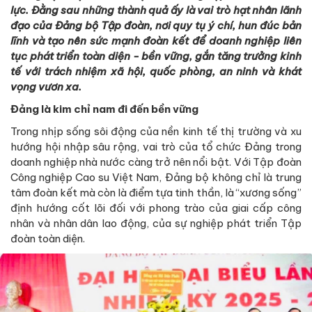
lực. Đằng sau những thành quả ấy là vai trò hạt nhân lãnh
đạo của Đảng bộ Tập đoàn, nơi quy tụ ý chí, hun đúc bản
lĩnh và tạo nên sức mạnh đoàn kết để doanh nghiệp liên
tục phát triển toàn diện - bền vững, gắn tăng trưởng kinh
tế với trách nhiệm xã hội, quốc phòng, an ninh và khát
vọng vươn xa.
Đảng là kim chỉ nam đi đến bền vững
Trong nhịp sống sôi động của nền kinh tế thị trường và xu
hướng hội nhập sâu rộng, vai trò của tổ chức Đảng trong
doanh nghiệp nhà nước càng trở nên nổi bật. Với Tập đoàn
Công nghiệp Cao su Việt Nam, Đảng bộ không chỉ là trung
tâm đoàn kết mà còn là điểm tựa tinh thần, là “xương sống”
định hướng cốt lõi đối với phong trào của giai cấp công
nhân và nhân dân lao động, của sự nghiệp phát triển Tập
đoàn toàn diện.