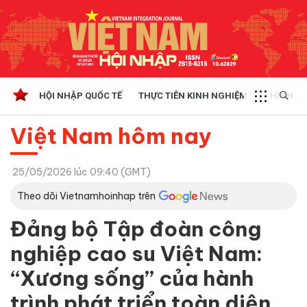
HỘI NHẬP QUỐC TẾ
THỰC TIỄN KINH NGHIỆM
CHÍNH SÁ
Việt Nam hôm nay
25/05/2026 lúc 09:40 (GMT)
Theo dõi Vietnamhoinhap trên
Đảng bộ Tập đoàn công
nghiệp cao su Việt Nam:
“Xương sống” của hành
trình phát triển toàn diện