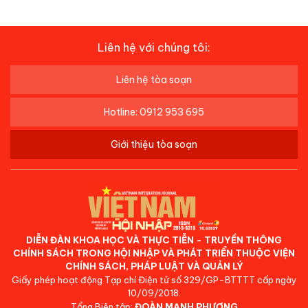
Liên hệ với chúng tôi:
Liên hệ tòa soạn
Hotline: 0912 953 695
Giới thiệu tòa soạn
DIỄN ĐÀN KHOA HỌC VÀ THỰC TIỄN - TRUYỀN THÔNG
CHÍNH SÁCH TRONG HỘI NHẬP VÀ PHÁT TRIỂN THUỘC VIỆN
CHÍNH SÁCH, PHÁP LUẬT VÀ QUẢN LÝ
Giấy phép hoạt động Tạp chí Điện tử số 329/GP-BTTTT cấp ngày
10/09/2018.
Tổng Biên tập:
ĐOÀN MẠNH PHƯƠNG