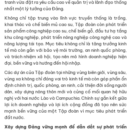
tranh vừa đặt ra yêu cầu cao về quản trị và lãnh đạo thống
nhất một lý tưởng của Đảng.
Không chỉ tập trung vào lĩnh vực truyền thống là trồng,
khai thác và chế biến mủ cao su, Tập đoàn còn phát triển
sản phẩm công nghiệp cao su, chế biến gỗ, đầu tư hạ tầng
khu công nghiệp, phát triển nông nghiệp công nghệ cao và
năng lượng tái tạo. Mục tiêu không chỉ là tăng trưởng kinh
tế mà còn gắn với bảo vệ môi trường, an ninh quốc phòng,
và trách nhiệm xã hội, tạo nên mô hình doanh nghiệp hiện
đại, bền vững và hướng đến hội nhập.
Các dự án của Tập đoàn tại những vùng biên giới, vùng sâu,
vùng xa không chỉ đóng vai trò kinh tế mà còn góp phần ổn
định chính trị, quốc phòng, an ninh, cải thiện đời sống người
dân, xây dựng nông thôn mới và củng cố mối quan hệ hữu
nghị với hai nước Lào và Campuchia. Chính sự gắn kết giữa
lợi ích doanh nghiệp và lợi ích cộng đồng đã tạo nên sức
mạnh bền vững của một Tập đoàn vì mục tiêu phát triển
đất nước.
Xây dựng Đảng vững mạnh để dẫn dắt sự phát triển