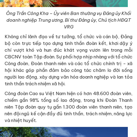
Ông Trần Công Kha – Ủy viên Ban thường vụ Đảng ủy Khối
doanh nghiệp Trung ương, Bí thư Đảng ủy, Chủ tịch HĐQT
VRG
Không chỉ lãnh đạo về tư tưởng, tổ chức và cán bộ, Đảng
bộ còn trực tiếp tạo dựng tinh thần đoàn kết, khơi dậy ý
chí vượt khó và hun đúc khát vọng vươn lên trong mỗi
CBCNV toàn Tập đoàn. Sự phối hợp nhịp nhàng với tổ chức
Công đoàn, Đoàn thanh niên và các tổ chức chính trị - xã
hội khác góp phần đảm bảo công tác chăm lo đời sống
người lao động, xây dựng văn hóa doanh nghiệp và lan tỏa
tinh thần trách nhiệm xã hội.
Công đoàn Cao su Việt Nam hiện có hơn 48.600 đoàn viên,
chiếm gần 98% tổng số lao động, trong khi Đoàn Thanh
niên Tập đoàn quy tụ gần 1.300 đoàn viên thanh niên, tạo
nên đội ngũ kế cận đầy đủ tinh thần, trách nhiệm, năng lực
và nhiệt huyết.