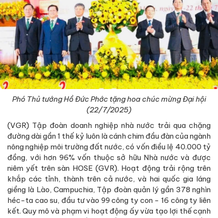
Phó Thủ tướng Hồ Đức Phớc tặng hoa chúc mừng Đại hội
(22/7/2025)
(VGR) Tập đoàn doanh nghiệp nhà nước trải qua chặng
đường dài gần 1 thế kỷ luôn là cánh chim đầu đàn của ngành
nông nghiệp môi trường đất nước, có vốn điều lệ 40.000 tỷ
đồng, với hơn 96% vốn thuộc sở hữu Nhà nước và được
niêm yết trên sàn HOSE (GVR). Hoạt động trải rộng trên
khắp các tỉnh, thành trên cả nước, và hai quốc gia láng
giềng là Lào, Campuchia, Tập đoàn quản lý gần 378 nghìn
héc-ta cao su, đầu tư vào 99 công ty con - 16 công ty liên
kết. Quy mô và phạm vi hoạt động ấy vừa tạo lợi thế cạnh