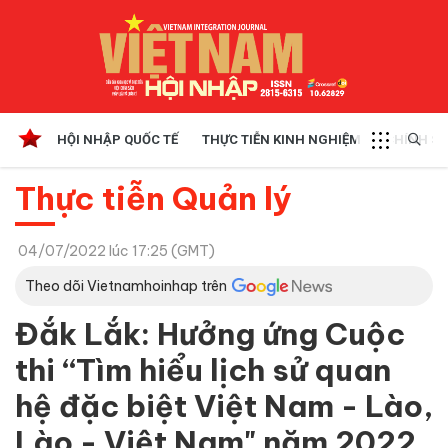
HỘI NHẬP QUỐC TẾ
THỰC TIỄN KINH NGHIỆM
CHÍNH SÁ
Thực tiễn Quản lý
04/07/2022 lúc 17:25 (GMT)
Theo dõi Vietnamhoinhap trên
Đắk Lắk: Hưởng ứng Cuộc
thi “Tìm hiểu lịch sử quan
hệ đặc biệt Việt Nam - Lào,
Lào - Việt Nam" năm 2022