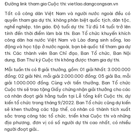
Đường link tham gia Cuộc thi: vietlao.dangcongsan.vn
Tất cả công dân Việt Nam và người nước ngoài đều có
quyền tham gia dự thi, không phân biệt quốc tịch, dân tộc,
nghề nghiệp, tôn giáo. Độ tuổi dự thi: Từ đủ 14 tuổi trở lên
tính đến thời điểm làm bài thi. Ban Tổ chức khuyến khích
công dân hai nước Việt Nam và Lào đang sinh sống, lao
động và học tập ở nước ngoài, bạn bè quốc tế tham gia dự
thi. Các thành viên Ban Chỉ đạo, Ban Tổ chức, Ban Nội
dung, Ban Thư ký Cuộc thi không được tham gia dự thi.
Mỗi tuần thi có 8 giải thưởng, gồm: 01 giải Nhất: 3.000.000
đồng; 02 giải Nhì, mỗi giải 2.000.000 đồng; 05 giải Ba, mỗi
giải 1.000.000 đồng. Cùng với tiền thưởng, Ban Tổ chức
Cuộc thi sẽ trao tặng Giấy chứng nhận giải thưởng cho các
cá nhân đoạt giải hằng tuần tại Lễ tổng kết Cuộc thi, dự
kiến tổ chức trong tháng 9/2022. Ban Tổ chức cũng dự kiến
sẽ khen thưởng các tập thể, cá nhân có thành tích xuất
sắc trong công tác tổ chức, triển khai Cuộc thi và những
địa phương, đơn vị có số người dự thi cao nhất, có nhiều
người đoạt giải...