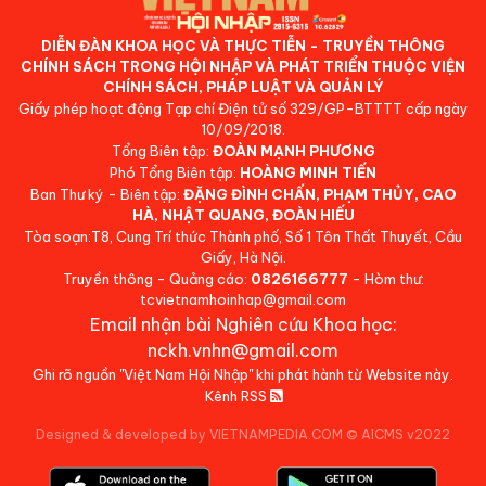
DIỄN ĐÀN KHOA HỌC VÀ THỰC TIỄN - TRUYỀN THÔNG
CHÍNH SÁCH TRONG HỘI NHẬP VÀ PHÁT TRIỂN THUỘC VIỆN
CHÍNH SÁCH, PHÁP LUẬT VÀ QUẢN LÝ
Giấy phép hoạt động Tạp chí Điện tử số 329/GP-BTTTT cấp ngày
10/09/2018.
Tổng Biên tập:
ĐOÀN MẠNH PHƯƠNG
Phó Tổng Biên tập:
HOÀNG MINH TIẾN
Ban Thư ký - Biên tập:
ĐẶNG ĐÌNH CHẤN, PHẠM THỦY, CAO
HÀ, NHẬT QUANG, ĐOÀN HIẾU
Tòa soạn:T8, Cung Trí thức Thành phố, Số 1 Tôn Thất Thuyết, Cầu
Giấy, Hà Nội.
Truyền thông - Quảng cáo:
0826166777
- Hòm thư:
tcvietnamhoinhap@gmail.com
Email nhận bài Nghiên cứu Khoa học:
nckh.vnhn@gmail.com
Ghi rõ nguồn "Việt Nam Hội Nhập" khi phát hành từ Website này.
Kênh RSS
Designed & developed by VIETNAMPEDIA.COM
©
AICMS v2022