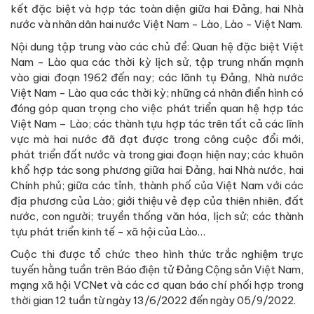
kết đặc biệt và hợp tác toàn diện giữa hai Đảng, hai Nhà
nước và nhân dân hai nước Việt Nam - Lào, Lào - Việt Nam.
Nội dung tập trung vào các chủ đề: Quan hệ đặc biệt Việt
Nam - Lào qua các thời kỳ lịch sử, tập trung nhấn mạnh
vào giai đoạn 1962 đến nay; các lãnh tụ Đảng, Nhà nước
Việt Nam - Lào qua các thời kỳ; những cá nhân điển hình có
đóng góp quan trọng cho việc phát triển quan hệ hợp tác
Việt Nam – Lào; các thành tựu hợp tác trên tất cả các lĩnh
vực mà hai nước đã đạt được trong công cuộc đổi mới,
phát triển đất nước và trong giai đoạn hiện nay; các khuôn
khổ hợp tác song phương giữa hai Đảng, hai Nhà nước, hai
Chính phủ; giữa các tỉnh, thành phố của Việt Nam với các
địa phương của Lào; giới thiệu vẻ đẹp của thiên nhiên, đất
nước, con người; truyền thống văn hóa, lịch sử; các thành
tựu phát triển kinh tế - xã hội của Lào…
Cuộc thi được tổ chức theo hình thức trắc nghiệm trực
tuyến hằng tuần trên Báo điện tử Đảng Cộng sản Việt Nam,
mạng xã hội VCNet và các cơ quan báo chí phối hợp trong
thời gian 12 tuần từ ngày 13/6/2022 đến ngày 05/9/2022.