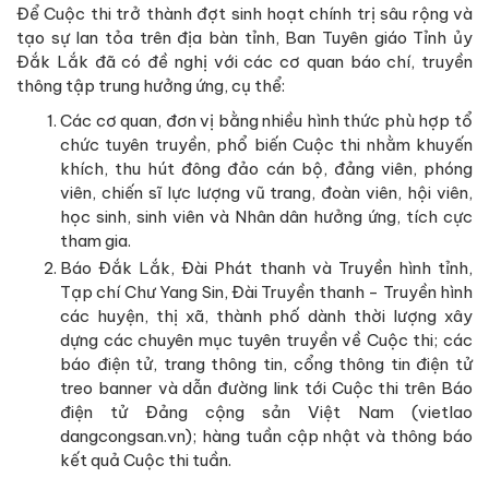
Để Cuộc thi trở thành đợt sinh hoạt chính trị sâu rộng và
tạo sự lan tỏa trên địa bàn tỉnh, Ban Tuyên giáo Tỉnh ủy
Đắk Lắk đã có đề nghị với các cơ quan báo chí, truyền
thông tập trung hưởng ứng, cụ thể:
Các cơ quan, đơn vị bằng nhiều hình thức phù hợp tổ
chức tuyên truyền, phổ biến Cuộc thi nhằm khuyến
khích, thu hút đông đảo cán bộ, đảng viên, phóng
viên, chiến sĩ lực lượng vũ trang, đoàn viên, hội viên,
học sinh, sinh viên và Nhân dân hưởng ứng, tích cực
tham gia.
Báo Đắk Lắk, Đài Phát thanh và Truyền hình tỉnh,
Tạp chí Chư Yang Sin, Đài Truyền thanh - Truyền hình
các huyện, thị xã, thành phố dành thời lượng xây
dựng các chuyên mục tuyên truyền về Cuộc thi; các
báo điện tử, trang thông tin, cổng thông tin điện tử
treo banner và dẫn đường link tới Cuộc thi trên Báo
điện tử Đảng cộng sản Việt Nam (vietlao
dangcongsan.vn); hàng tuần cập nhật và thông báo
kết quả Cuộc thi tuần.