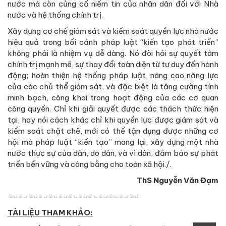
nước mà còn củng cố niềm tin của nhân dân đối với Nhà
nước và hệ thống chính trị.
Xây dựng cơ chế giám sát và kiểm soát quyền lực nhà nước
hiệu quả trong bối cảnh pháp luật “kiến tạo phát triển”
không phải là nhiệm vụ dễ dàng. Nó đòi hỏi sự quyết tâm
chính trị mạnh mẽ, sự thay đổi toàn diện từ tư duy đến hành
động; hoàn thiện hệ thống pháp luật, nâng cao năng lực
của các chủ thể giám sát, và đặc biệt là tăng cường tính
minh bạch, công khai trong hoạt động của các cơ quan
công quyền. Chỉ khi giải quyết được các thách thức hiện
tại, hay nói cách khác chỉ khi quyền lực được giám sát và
kiểm soát chặt chẽ, mới có thể tận dụng được những cơ
hội mà pháp luật “kiến tạo” mang lại, xây dựng một nhà
nước thực sự của dân, do dân, và vì dân, đảm bảo sự phát
triển bền vững và công bằng cho toàn xã hội./.
ThS Nguyễn Văn Đạm
--------------------------
TÀI LIỆU THAM KHẢO: