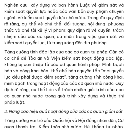
Nghiên cứu, xây dựng và ban hành Luật về giám sát và
kiểm soát quyền lực hoặc các văn bản quy phạm chuyên
ngành về kiểm soát quyền lực nhà nước. Trong đó quy định
rõ ràng, cụ thể về chủ thể, đối tượng, nội dung, phương
thức và chế tài xử lý vi phạm; quy định rõ về quyền, trách
nhiệm của các cơ quan, cá nhân trong việc giám sát và
kiểm soát quyền lực, từ trung ương đến địa phương.
Tăng cường tính độc lập của các cơ quan tư pháp. Cần có
cơ chế để Tòa án và Viện kiểm sát hoạt động độc lập,
không bị can thiệp từ các cơ quan hành pháp. Minh bạch
hóa và công khai hóa, thể chế hóa nguyên tắc “mọi quyền
lực đều phải được kiểm soát”, tăng cường tính công khai,
minh bạch trong hoạt động của các cơ quan nhà nước. Quy
định rõ ràng, cụ thể hơn về trách nhiệm giải trình của các
cơ quan nhà nước trong quá trình xây dựng và thực thi
pháp luật.
2. Nâng cao hiệu quả hoạt động của các cơ quan giám sát
:
Tăng cường vai trò của Quốc hội và Hội đồng nhân dân; Cơ
quan thanh tra; Kiểm toán nhà nước; Hệ thống tư pháp.