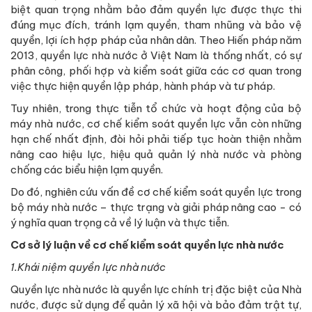
biệt quan trọng nhằm bảo đảm quyền lực được thực thi
đúng mục đích, tránh lạm quyền, tham nhũng và bảo vệ
quyền, lợi ích hợp pháp của nhân dân. Theo Hiến pháp năm
2013, quyền lực nhà nước ở Việt Nam là thống nhất, có sự
phân công, phối hợp và kiểm soát giữa các cơ quan trong
việc thực hiện quyền lập pháp, hành pháp và tư pháp.
Tuy nhiên, trong thực tiễn tổ chức và hoạt động của bộ
máy nhà nước, cơ chế kiểm soát quyền lực vẫn còn những
hạn chế nhất định, đòi hỏi phải tiếp tục hoàn thiện nhằm
nâng cao hiệu lực, hiệu quả quản lý nhà nước và phòng
chống các biểu hiện lạm quyền.
Do đó, nghiên cứu vấn đề cơ chế kiểm soát quyền lực trong
bộ máy nhà nước – thực trạng và giải pháp nâng cao - có
ý nghĩa quan trọng cả về lý luận và thực tiễn.
Cơ sở lý luận về cơ chế kiểm soát quyền lực nhà nước
1.Khái niệm quyền lực nhà nước
Quyền lực nhà nước là quyền lực chính trị đặc biệt của Nhà
nước, được sử dụng để quản lý xã hội và bảo đảm trật tự,