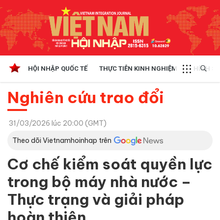
HỘI NHẬP QUỐC TẾ
THỰC TIỄN KINH NGHIỆM
CHÍNH SÁ
Nghiên cứu trao đổi
31/03/2026 lúc 20:00 (GMT)
Theo dõi Vietnamhoinhap trên
Cơ chế kiểm soát quyền lực
trong bộ máy nhà nước –
Thực trạng và giải pháp
hoàn thiện