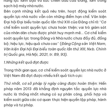
năng lực lãnh đạo và sức chiến đấu của Ðảng, làm trong
sạch bộ máy nhà nước.
Bên cạnh những kết quả nêu trên, hoạt động kiểm soát
quyền lực nhà nước vẫn còn những điểm hạn chế. Văn kiện
Đại hội Đại biểu toàn quốc lần thứ XIII của Đảng chỉ rõ: “Cơ
chế kiểm soát quyền lực chưa hoàn thiện; vai trò giám sát
của nhân dân chưa được phát huy mạnh mẽ… Cơ chế kiểm
soát quyền lực trong Đảng và Nhà nước chưa đầy đủ, đồng
bộ; hiệu lực, hiệu quả chưa cao” (
Đảng Cộng sản Việt Nam,
Văn kiện Đại hội Đại biểu toàn quốc lần thứ XIII, Nxb. Chính
trị Quốc gia, Hà Nội, 2021, tr. 89, 93).
1.Những kết quả đạt được
Trong thời gian qua, cơ chế kiểm soát quyền lực nhà nước ở
Việt Nam đã đạt được nhiều kết quả tích cực:
Thứ nhất, cơ sở pháp lý ngày càng được hoàn thiện
: Hiến
pháp năm 2013 đã khẳng định nguyên tắc quyền lực nhà
nước là thống nhất nhưng có sự phân công, phối hợp và
kiểm soát giữa các cơ quan thực hiện quyền lập pháp, hành
pháp và tư pháp.