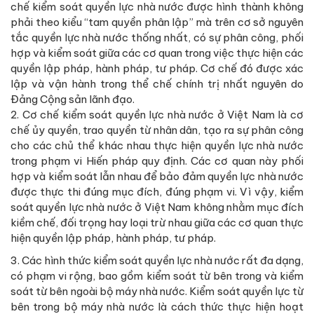
chế kiểm soát quyền lực nhà nước được hình thành không
phải theo kiểu “tam quyền phân lập” mà trên cơ sở nguyên
tắc quyền lực nhà nước thống nhất, có sự phân công, phối
hợp và kiểm soát giữa các cơ quan trong việc thực hiện các
quyền lập pháp, hành pháp, tư pháp. Cơ chế đó được xác
lập và vận hành trong thể chế chính trị nhất nguyên do
Đảng Cộng sản lãnh đạo.
2. Cơ chế kiểm soát quyền lực nhà nước ở Việt Nam là cơ
chế ủy quyền, trao quyền từ nhân dân, tạo ra sự phân công
cho các chủ thể khác nhau thực hiện quyền lực nhà nước
trong phạm vi Hiến pháp quy định. Các cơ quan này phối
hợp và kiểm soát lẫn nhau để bảo đảm quyền lực nhà nước
được thực thi đúng mục đích, đúng phạm vi. Vì vậy, kiểm
soát quyền lực nhà nước ở Việt Nam không nhằm mục đích
kiềm chế, đối trọng hay loại trừ nhau giữa các cơ quan thực
hiện quyền lập pháp, hành pháp, tư pháp.
3. Các hình thức kiểm soát quyền lực nhà nước rất đa dạng,
có phạm vi rộng, bao gồm kiểm soát từ bên trong và kiểm
soát từ bên ngoài bộ máy nhà nước. Kiểm soát quyền lực từ
bên trong bộ máy nhà nước là cách thức thực hiện hoạt