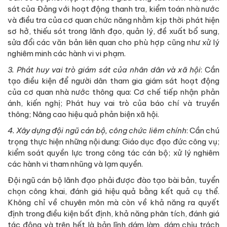
sát của Ðảng với hoạt động thanh tra, kiểm toán nhà nước
và điều tra của cơ quan chức năng nhằm kịp thời phát hiện
sơ hở, thiếu sót trong lãnh đạo, quản lý, đề xuất bổ sung,
sửa đổi các văn bản liên quan cho phù hợp cũng như xử lý
nghiêm minh các hành vi vi phạm.
3. Phát huy vai trò giám sát của nhân dân và xã hội
: Cần
tạo điều kiện để người dân tham gia giám sát hoạt động
của cơ quan nhà nước thông qua: Cơ chế tiếp nhận phản
ánh, kiến nghị; Phát huy vai trò của báo chí và truyền
thông; Nâng cao hiệu quả phản biện xã hội.
4. Xây dựng đội ngũ cán bộ, công chức liêm chính
: Cần chú
trọng thực hiện những nội dung: Giáo dục đạo đức công vụ;
kiểm soát quyền lực trong công tác cán bộ; xử lý nghiêm
các hành vi tham nhũng và lạm quyền.
Đội ngũ cán bộ lãnh đạo phải được đào tạo bài bản, tuyển
chọn công khai, đánh giá hiệu quả bằng kết quả cụ thể.
Không chỉ về chuyên môn mà còn về khả năng ra quyết
định trong điều kiện bất định, khả năng phân tích, đánh giá
tác động và trên hết là bản lĩnh dám làm, dám chịu trách