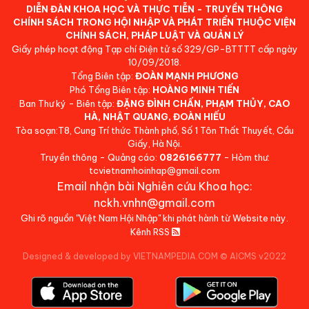
DIỄN ĐÀN KHOA HỌC VÀ THỰC TIỄN - TRUYỀN THÔNG
CHÍNH SÁCH TRONG HỘI NHẬP VÀ PHÁT TRIỂN THUỘC VIỆN
CHÍNH SÁCH, PHÁP LUẬT VÀ QUẢN LÝ
Giấy phép hoạt động Tạp chí Điện tử số 329/GP-BTTTT cấp ngày
10/09/2018.
Tổng Biên tập:
ĐOÀN MẠNH PHƯƠNG
Phó Tổng Biên tập:
HOÀNG MINH TIẾN
Ban Thư ký - Biên tập:
ĐẶNG ĐÌNH CHẤN, PHẠM THỦY, CAO
HÀ, NHẬT QUANG, ĐOÀN HIẾU
Tòa soạn:T8, Cung Trí thức Thành phố, Số 1 Tôn Thất Thuyết, Cầu
Giấy, Hà Nội.
Truyền thông - Quảng cáo:
0826166777
- Hòm thư:
tcvietnamhoinhap@gmail.com
Email nhận bài Nghiên cứu Khoa học:
nckh.vnhn@gmail.com
Ghi rõ nguồn "Việt Nam Hội Nhập" khi phát hành từ Website này.
Kênh RSS
Designed & developed by VIETNAMPEDIA.COM
©
AICMS v2022