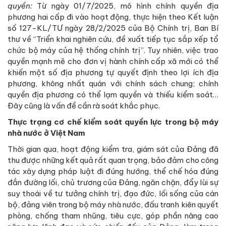
quyền:
Từ ngày 01/7/2025, mô hình chính quyền địa
phương hai cấp đi vào hoạt động, thực hiện theo Kết luận
số 127-KL/TƯ ngày 28/2/2025 của Bộ Chính trị, Ban Bí
thư về “Triển khai nghiên cứu, đề xuất tiếp tục sắp xếp tổ
chức bộ máy của hệ thống chính trị”. Tuy nhiên, việc trao
quyền mạnh mẽ cho đơn vị hành chính cấp xã mới có thể
khiến một số địa phương tự quyết định theo lợi ích địa
phương, không nhất quán với chính sách chung; chính
quyền địa phương có thể lạm quyền và thiếu kiểm soát…
Đây cũng là vấn đề cần rà soát khắc phục.
Thực trạng cơ chế kiểm soát quyền lực trong bộ máy
nhà nước ở Việt Nam
Thời gian qua, hoạt động kiểm tra, giám sát của Đảng đã
thu được những kết quả rất quan trọng, bảo đảm cho công
tác xây dựng pháp luật đi đúng hướng, thể chế hóa đúng
đắn đường lối, chủ trương của Đảng, ngăn chặn, đẩy lùi sự
suy thoái về tư tưởng chính trị, đạo đức, lối sống của cán
bộ, đảng viên trong bộ máy nhà nước, đấu tranh kiên quyết
phòng, chống tham nhũng, tiêu cực, góp phần nâng cao