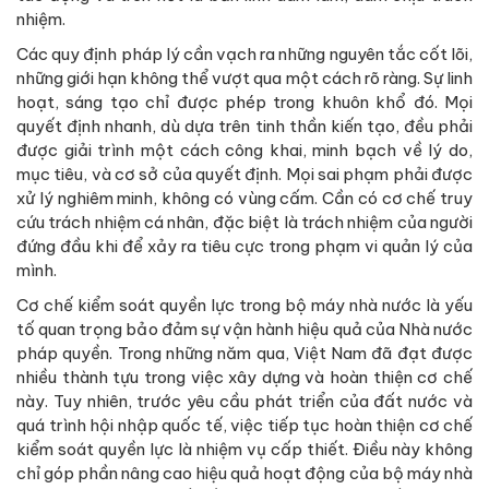
nhiệm.
Các quy định pháp lý cần vạch ra những nguyên tắc cốt lõi,
những giới hạn không thể vượt qua một cách rõ ràng. Sự linh
hoạt, sáng tạo chỉ được phép trong khuôn khổ đó. Mọi
quyết định nhanh, dù dựa trên tinh thần kiến tạo, đều phải
được giải trình một cách công khai, minh bạch về lý do,
mục tiêu, và cơ sở của quyết định. Mọi sai phạm phải được
xử lý nghiêm minh, không có vùng cấm. Cần có cơ chế truy
cứu trách nhiệm cá nhân, đặc biệt là trách nhiệm của người
đứng đầu khi để xảy ra tiêu cực trong phạm vi quản lý của
mình.
Cơ chế kiểm soát quyền lực trong bộ máy nhà nước là yếu
tố quan trọng bảo đảm sự vận hành hiệu quả của Nhà nước
pháp quyền. Trong những năm qua, Việt Nam đã đạt được
nhiều thành tựu trong việc xây dựng và hoàn thiện cơ chế
này. Tuy nhiên, trước yêu cầu phát triển của đất nước và
quá trình hội nhập quốc tế, việc tiếp tục hoàn thiện cơ chế
kiểm soát quyền lực là nhiệm vụ cấp thiết. Điều này không
chỉ góp phần nâng cao hiệu quả hoạt động của bộ máy nhà