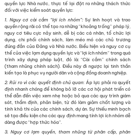
quyền lực Nhà nước, thực tế lại đặt ra những thách thức
đối với việc kiểm soát quyền lực:
1. Nguy cơ cài cắm “lợi ích nhóm”:
Sự linh hoạt và trao
quyền rộng rãi có thể tạo ra những “khoảng trống” pháp lý,
nguy cơ tiêu cực nảy sinh, dễ bị các cá nhân, tổ chức lợi
dụng, chi phối chính sách, làm méo mó các chủ trương
đúng đắn của Đảng và Nhà nước. Biểu hiện và nguy cơ cụ
thể của việc lạm dụng quyền lực và “lợi ích nhóm” trong quá
trình xây dựng pháp luật, đó là: “Cài cắm” chính sách
(tham nhũng chính sách). Điều này đi ngược lại tinh thần
kiến tạo là phục vụ người dân và cộng đồng doanh nghiệp.
2
.
Rủi ro vì các quyết định chủ quan
: Áp lực phải ra quyết
định nhanh chóng để không bỏ lỡ các cơ hội phát triển có
thể dẫn đến việc xem nhẹ hoặc bỏ qua các quy trình giám
sát, thẩm định, phản biện, từ đó làm giảm chất lượng và
tính khả thi của các chính sách, dự án. Sự thiếu minh bạch
sẽ tạo điều kiện cho các quy định mang tính lợi ích nhóm dễ
dàng được “hợp thức hóa”.
3. Nguy cơ lạm quyền, tham nhũng từ phân cấp, phân