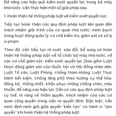
Để nâng cao hiệu quả kiểm soát quyền lực trong bộ máy
nhà nước, cần thực hiện một số giải pháp sau:
1. Hoàn thiện hệ thống pháp luật về kiểm soát quyền lực
:
Tiếp tục hoàn thiện các quy định pháp luật liên quan đến
trách nhiệm giải trình của cơ quan nhà nước; minh bạch
trong hoạt động quản lý; cơ chế kiểm tra, giám sát và xử lý
vi phạm.
Theo đó, cần tiếp tục rà soát, sửa đổi, bổ sung và hoàn
thiện hệ thống pháp luật về tổ chức bộ máy nhà nước, về
các cơ chế giám sát, kiểm soát quyền lực (bao gồm Luật
Hoạt động giám sát của Quốc hội và Hội đồng nhân dân,
Luật Tố cáo, Luật Phòng, chống tham nhũng, Luật Thực
hành tiết kiệm, chống lãng phí) theo hướng cụ thể hóa,
đồng bộ, thống nhất, khắc phục những chồng chéo, mâu
thuẫn, để nâng cao hiệu lực. Cần có các quy định pháp luật
cụ thể, rõ ràng về thẩm quyền, trách nhiệm của các cơ
quan công quyền trong việc ra quyết định. Đặc biệt, cần
minh định ranh giới giữa quyền “kiến tạo” và hành vi “lạm
quyền” khi hoàn thiện hệ thống pháp luật.