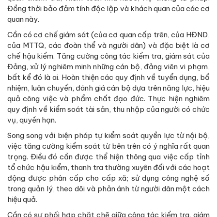
Đồng thời bảo đảm tính độc lập và khách quan của các cơ
quan này.
Cần có cơ chế giám sát (của cơ quan cấp trên, của HĐND,
của MTTQ, các đoàn thể và người dân) và đặc biệt là cơ
chế hậu kiểm. Tăng cường công tác kiểm tra, giám sát của
Đảng, xử lý nghiêm minh những cán bộ, đảng viên vi phạm,
bất kể đó là ai. Hoàn thiện các quy định về tuyển dụng, bổ
nhiệm, luân chuyển, đánh giá cán bộ dựa trên năng lực, hiệu
quả công việc và phẩm chất đạo đức. Thực hiện nghiêm
quy định về kiểm soát tài sản, thu nhập của người có chức
vụ, quyền hạn.
Song song với biện pháp tự kiểm soát quyền lực từ nội bộ,
việc tăng cường kiểm soát từ bên trên có ý nghĩa rất quan
trọng. Điều đó cần được thể hiện thông qua việc cấp tỉnh
tổ chức hậu kiểm, thanh tra thường xuyên đối với các hoạt
động được phân cấp cho cấp xã; sử dụng công nghệ số
trong quản lý, theo dõi và phản ánh từ người dân một cách
hiệu quả.
Cần có sự phối hợp chặt chẽ giữa công tác kiểm tra, giám