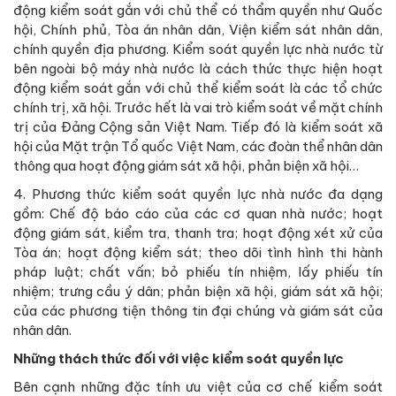
động kiểm soát gắn với chủ thể có thẩm quyền như Quốc
hội, Chính phủ, Tòa án nhân dân, Viện kiểm sát nhân dân,
chính quyền địa phương. Kiểm soát quyền lực nhà nước từ
bên ngoài bộ máy nhà nước là cách thức thực hiện hoạt
động kiểm soát gắn với chủ thể kiểm soát là các tổ chức
chính trị, xã hội. Trước hết là vai trò kiểm soát về mặt chính
trị của Đảng Cộng sản Việt Nam. Tiếp đó là kiểm soát xã
hội của Mặt trận Tổ quốc Việt Nam, các đoàn thể nhân dân
thông qua hoạt động giám sát xã hội, phản biện xã hội…
4. Phương thức kiểm soát quyền lực nhà nước đa dạng
gồm: Chế độ báo cáo của các cơ quan nhà nước; hoạt
động giám sát, kiểm tra, thanh tra; hoạt động xét xử của
Tòa án; hoạt động kiểm sát; theo dõi tình hình thi hành
pháp luật; chất vấn; bỏ phiếu tín nhiệm, lấy phiếu tín
nhiệm; trưng cầu ý dân; phản biện xã hội, giám sát xã hội;
của các phương tiện thông tin đại chúng và giám sát của
nhân dân.
Những thách thức đối với việc kiểm soát quyền lực
Bên cạnh những đặc tính ưu việt của cơ chế kiểm soát