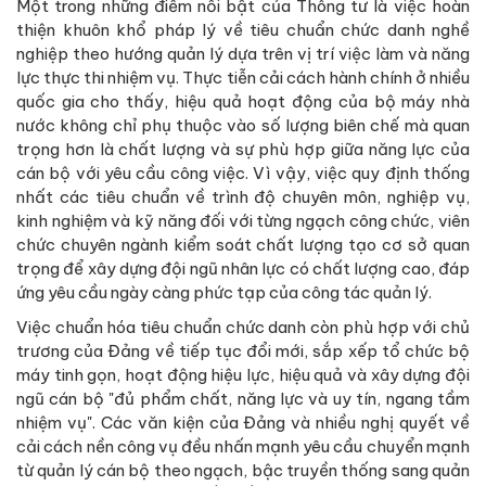
Một trong những điểm nổi bật của Thông tư là việc hoàn
thiện khuôn khổ pháp lý về tiêu chuẩn chức danh nghề
nghiệp theo hướng quản lý dựa trên vị trí việc làm và năng
lực thực thi nhiệm vụ. Thực tiễn cải cách hành chính ở nhiều
quốc gia cho thấy, hiệu quả hoạt động của bộ máy nhà
nước không chỉ phụ thuộc vào số lượng biên chế mà quan
trọng hơn là chất lượng và sự phù hợp giữa năng lực của
cán bộ với yêu cầu công việc. Vì vậy, việc quy định thống
nhất các tiêu chuẩn về trình độ chuyên môn, nghiệp vụ,
kinh nghiệm và kỹ năng đối với từng ngạch công chức, viên
chức chuyên ngành kiểm soát chất lượng tạo cơ sở quan
trọng để xây dựng đội ngũ nhân lực có chất lượng cao, đáp
ứng yêu cầu ngày càng phức tạp của công tác quản lý.
Việc chuẩn hóa tiêu chuẩn chức danh còn phù hợp với chủ
trương của Đảng về tiếp tục đổi mới, sắp xếp tổ chức bộ
máy tinh gọn, hoạt động hiệu lực, hiệu quả và xây dựng đội
ngũ cán bộ "đủ phẩm chất, năng lực và uy tín, ngang tầm
nhiệm vụ". Các văn kiện của Đảng và nhiều nghị quyết về
cải cách nền công vụ đều nhấn mạnh yêu cầu chuyển mạnh
từ quản lý cán bộ theo ngạch, bậc truyền thống sang quản