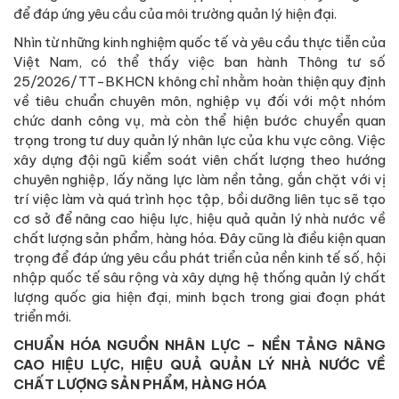
để đáp ứng yêu cầu của môi trường quản lý hiện đại.
Nhìn từ những kinh nghiệm quốc tế và yêu cầu thực tiễn của
Việt Nam, có thể thấy việc ban hành Thông tư số
25/2026/TT-BKHCN không chỉ nhằm hoàn thiện quy định
về tiêu chuẩn chuyên môn, nghiệp vụ đối với một nhóm
chức danh công vụ, mà còn thể hiện bước chuyển quan
trọng trong tư duy quản lý nhân lực của khu vực công. Việc
xây dựng đội ngũ kiểm soát viên chất lượng theo hướng
chuyên nghiệp, lấy năng lực làm nền tảng, gắn chặt với vị
trí việc làm và quá trình học tập, bồi dưỡng liên tục sẽ tạo
cơ sở để nâng cao hiệu lực, hiệu quả quản lý nhà nước về
chất lượng sản phẩm, hàng hóa. Đây cũng là điều kiện quan
trọng để đáp ứng yêu cầu phát triển của nền kinh tế số, hội
nhập quốc tế sâu rộng và xây dựng hệ thống quản lý chất
lượng quốc gia hiện đại, minh bạch trong giai đoạn phát
triển mới.
CHUẨN HÓA NGUỒN NHÂN LỰC – NỀN TẢNG NÂNG
CAO HIỆU LỰC, HIỆU QUẢ QUẢN LÝ NHÀ NƯỚC VỀ
CHẤT LƯỢNG SẢN PHẨM, HÀNG HÓA