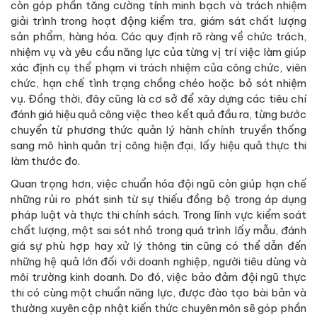
còn góp phần tăng cường tính minh bạch và trách nhiệm
giải trình trong hoạt động kiểm tra, giám sát chất lượng
sản phẩm, hàng hóa. Các quy định rõ ràng về chức trách,
nhiệm vụ và yêu cầu năng lực của từng vị trí việc làm giúp
xác định cụ thể phạm vi trách nhiệm của công chức, viên
chức, hạn chế tình trạng chồng chéo hoặc bỏ sót nhiệm
vụ. Đồng thời, đây cũng là cơ sở để xây dựng các tiêu chí
đánh giá hiệu quả công việc theo kết quả đầu ra, từng bước
chuyển từ phương thức quản lý hành chính truyền thống
sang mô hình quản trị công hiện đại, lấy hiệu quả thực thi
làm thước đo.
Quan trọng hơn, việc chuẩn hóa đội ngũ còn giúp hạn chế
những rủi ro phát sinh từ sự thiếu đồng bộ trong áp dụng
pháp luật và thực thi chính sách. Trong lĩnh vực kiểm soát
chất lượng, một sai sót nhỏ trong quá trình lấy mẫu, đánh
giá sự phù hợp hay xử lý thông tin cũng có thể dẫn đến
những hệ quả lớn đối với doanh nghiệp, người tiêu dùng và
môi trường kinh doanh. Do đó, việc bảo đảm đội ngũ thực
thi có cùng một chuẩn năng lực, được đào tạo bài bản và
thường xuyên cập nhật kiến thức chuyên môn sẽ góp phần