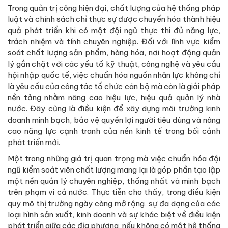
Trong quản trị công hiện đại, chất lượng của hệ thống pháp
luật và chính sách chỉ thực sự được chuyển hóa thành hiệu
quả phát triển khi có một đội ngũ thực thi đủ năng lực,
trách nhiệm và tính chuyên nghiệp. Đối với lĩnh vực kiểm
soát chất lượng sản phẩm, hàng hóa, nơi hoạt động quản
lý gắn chặt với các yếu tố kỹ thuật, công nghệ và yêu cầu
hội nhập quốc tế, việc chuẩn hóa nguồn nhân lực không chỉ
là yêu cầu của công tác tổ chức cán bộ mà còn là giải pháp
nền tảng nhằm nâng cao hiệu lực, hiệu quả quản lý nhà
nước. Đây cũng là điều kiện để xây dựng môi trường kinh
doanh minh bạch, bảo vệ quyền lợi người tiêu dùng và nâng
cao năng lực cạnh tranh của nền kinh tế trong bối cảnh
phát triển mới.
Một trong những giá trị quan trọng mà việc chuẩn hóa đội
ngũ kiểm soát viên chất lượng mang lại là góp phần tạo lập
một nền quản lý chuyên nghiệp, thống nhất và minh bạch
trên phạm vi cả nước. Thực tiễn cho thấy, trong điều kiện
quy mô thị trường ngày càng mở rộng, sự đa dạng của các
loại hình sản xuất, kinh doanh và sự khác biệt về điều kiện
phát triển giữa các địa phương, nếu không có một hệ thống