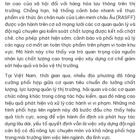
tin cao của xã hội đối với hàng hóa lưu thông trên thị
trường. Chẳng hạn, hệ thống cảnh báo nhanh về thực
phẩm và thức ăn chăn nuôi của Liên minh châu Âu (RASFF)
được vận hành trên cơ sở mạng lưới các cơ quan quản lý và
đội ngũ chuyên gia kiểm soát chất lượng được kết nối chặt
chẽ, cho phép phát hiện sớm, cảnh báo và phối hợp xử lý
các nguy cơ mất an toàn thực phẩm trên phạm vi toàn khu
vực. Mô hình này cho thấy vai trò quan trọng của nguồn
nhân lực chất lượng cao trong việc xây dựng cơ chế giám
sát hiệu quả và bảo vệ thị trường.
Tại Việt Nam, thời gian qua, nhiều địa phương đã tăng
cường phối hợp giữa cơ quan tiêu chuẩn đo lường chất
lượng, lực lượng quản lý thị trường, hải quan và các cơ quan
chức năng khác trong công tác hậu kiểm, qua đó nâng cao
hiệu quả phát hiện và xử lý các hành vi vi phạm. Những mô
hình phối hợp liên ngành này đã bước đầu cho thấy hiệu
quả tích cực, song để vận hành ổn định và phát huy tác
dụng lâu dài, yếu tố quyết định vẫn là việc xây dựng đội ngũ
cán bộ có đủ năng lực chuyên môn và khả năng phối hợp
trong môi trường làm việc liên ngành, đa lĩnh vực.