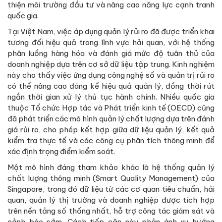
thiện môi trường đầu tư và nâng cao năng lực cạnh tranh
quốc gia.
Tại Việt Nam, việc áp dụng quản lý rủi ro đã được triển khai
tương đối hiệu quả trong lĩnh vực hải quan, với hệ thống
phân luồng hàng hóa và đánh giá mức độ tuân thủ của
doanh nghiệp dựa trên cơ sở dữ liệu tập trung. Kinh nghiệm
này cho thấy việc ứng dụng công nghệ số và quản trị rủi ro
có thể nâng cao đáng kể hiệu quả quản lý, đồng thời rút
ngắn thời gian xử lý thủ tục hành chính. Nhiều quốc gia
thuộc Tổ chức Hợp tác và Phát triển kinh tế (OECD) cũng
đã phát triển các mô hình quản lý chất lượng dựa trên đánh
giá rủi ro, cho phép kết hợp giữa dữ liệu quản lý, kết quả
kiểm tra thực tế và các công cụ phân tích thông minh để
xác định trọng điểm kiểm soát.
Một mô hình đáng tham khảo khác là hệ thống quản lý
chất lượng thông minh (Smart Quality Management) của
Singapore, trong đó dữ liệu từ các cơ quan tiêu chuẩn, hải
quan, quản lý thị trường và doanh nghiệp được tích hợp
trên nền tảng số thống nhất, hỗ trợ công tác giám sát và
cảnh báo sớm. Cách tiếp cận này phản ánh xu hướng