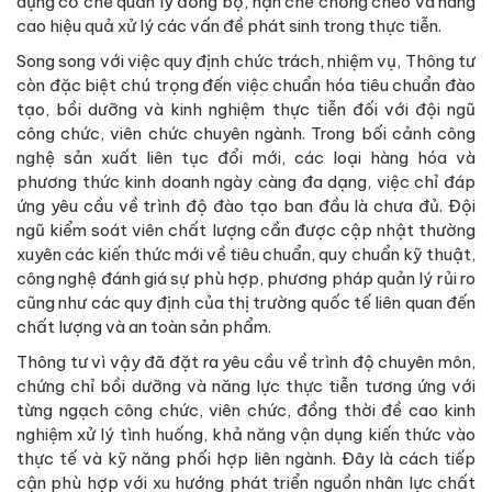
dựng cơ chế quản lý đồng bộ, hạn chế chồng chéo và nâng
cao hiệu quả xử lý các vấn đề phát sinh trong thực tiễn.
Song song với việc quy định chức trách, nhiệm vụ, Thông tư
còn đặc biệt chú trọng đến việc chuẩn hóa tiêu chuẩn đào
tạo, bồi dưỡng và kinh nghiệm thực tiễn đối với đội ngũ
công chức, viên chức chuyên ngành. Trong bối cảnh công
nghệ sản xuất liên tục đổi mới, các loại hàng hóa và
phương thức kinh doanh ngày càng đa dạng, việc chỉ đáp
ứng yêu cầu về trình độ đào tạo ban đầu là chưa đủ. Đội
ngũ kiểm soát viên chất lượng cần được cập nhật thường
xuyên các kiến thức mới về tiêu chuẩn, quy chuẩn kỹ thuật,
công nghệ đánh giá sự phù hợp, phương pháp quản lý rủi ro
cũng như các quy định của thị trường quốc tế liên quan đến
chất lượng và an toàn sản phẩm.
Thông tư vì vậy đã đặt ra yêu cầu về trình độ chuyên môn,
chứng chỉ bồi dưỡng và năng lực thực tiễn tương ứng với
từng ngạch công chức, viên chức, đồng thời đề cao kinh
nghiệm xử lý tình huống, khả năng vận dụng kiến thức vào
thực tế và kỹ năng phối hợp liên ngành. Đây là cách tiếp
cận phù hợp với xu hướng phát triển nguồn nhân lực chất