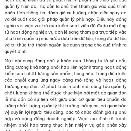
quản lý hiện đại, họ còn là chủ thể tham gia vào quá trình
phân tích thông tin, đánh giá xu hướng, nhận diện nguy cơ
và đề xuất các giải pháp quản lý phù hợp. Điều này đồng
nghĩa với việc vai trò của kiểm soát viên đã được mở rộng
từ hoạt động nghiệp vụ đơn lẻ sang tham gia trực tiếp vào
chu trình quản trị nhà nước dựa trên dữ liệu, trong đó dữ liệu
và tri thức trở thành nguồn lực quan trọng cho quá trình ra
quyết định.
Một nội dung đáng chú ý khác của Thông tư là yêu cầu
tăng cường khả năng phối hợp liên ngành trong hoạt động
kiểm soát chất lượng sản phẩm, hàng hóa. Trong điều kiện
các chuỗi cung ứng ngày càng mở rộng và hoạt động
thương mại điện tử phát triển mạnh mẽ, công tác quản lý
chất lượng không thể được thực hiện bởi một cơ quan đơn
lẻ mà cần có sự liên kết giữa các cơ quan tiêu chuẩn đo
lường chất lượng, quản lý thị trường, hải quan, cơ quan bảo
vệ quyền lợi người tiêu dùng, các tổ chức đánh giá sự phù
hợp và cộng đồng doanh nghiệp. Việc xác định rõ trách
nhiệm phối hợp trong thực hiện nhiệm vụ góp phần xây