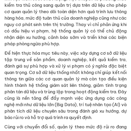
kiểm tra thủ công sang quản trị dựa trên dữ liệu cho phép
cơ quan quản lý theo dõi toàn diện hơn quá trình lưu thông
hàng hóa, mức độ tuân thủ của doanh nghiệp cũng như các
nguy cơ phát sinh trên thị trường. Thay vì chỉ phản ứng khi
có dấu hiệu vi phạm, hệ thống quản lý có thể chủ động
nhận diện xu hướng, cảnh báo sớm và triển khai các biện
pháp phòng ngừa phù hợp.
Để hiện thực hóa mục tiêu này, việc xây dựng cơ sở dữ liệu
tập trung về sản phẩm, doanh nghiệp, kết quả kiểm tra,
đánh giá sự phù hợp và xử lý vi phạm có ý nghĩa đặc biệt
quan trọng. Cơ sở dữ liệu thống nhất không chỉ giúp kết nối
thông tin giữa các cơ quan quản lý mà còn tạo điều kiện
hình thành hệ thống giám sát liên thông, giảm tình trạng
phân tán dữ liệu và trùng lặp trong hoạt động kiểm tra. Đây
cũng là nền tảng để đẩy mạnh việc ứng dụng các công
nghệ mới như dữ liệu lớn (Big Data), trí tuệ nhân tạo (AI) và
phân tích dữ liệu chuyên sâu trong đánh giá xu hướng, dự
báo rủi ro và hỗ trợ quá trình ra quyết định.
Cùng với chuyển đổi số, quản lý theo mức độ rủi ro đang