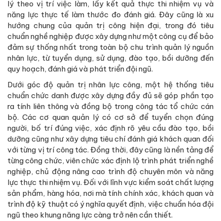
lý theo vị trí việc làm, lấy kết quả thực thi nhiệm vụ và
năng lực thực tế làm thước đo đánh giá. Đây cũng là xu
hướng chung của quản trị công hiện đại, trong đó tiêu
chuẩn nghề nghiệp được xây dựng như một công cụ để bảo
đảm sự thống nhất trong toàn bộ chu trình quản lý nguồn
nhân lực, từ tuyển dụng, sử dụng, đào tạo, bồi dưỡng đến
quy hoạch, đánh giá và phát triển đội ngũ.
Dưới góc độ quản trị nhân lực công, một hệ thống tiêu
chuẩn chức danh được xây dựng đầy đủ sẽ góp phần tạo
ra tính liên thông và đồng bộ trong công tác tổ chức cán
bộ. Các cơ quan quản lý có cơ sở để tuyển chọn đúng
người, bố trí đúng việc, xác định rõ yêu cầu đào tạo, bồi
dưỡng cũng như xây dựng tiêu chí đánh giá khách quan đối
với từng vị trí công tác. Đồng thời, đây cũng là nền tảng để
từng công chức, viên chức xác định lộ trình phát triển nghề
nghiệp, chủ động nâng cao trình độ chuyên môn và năng
lực thực thi nhiệm vụ. Đối với lĩnh vực kiểm soát chất lượng
sản phẩm, hàng hóa, nơi mà tính chính xác, khách quan và
trình độ kỹ thuật có ý nghĩa quyết định, việc chuẩn hóa đội
ngũ theo khung năng lực càng trở nên cần thiết.