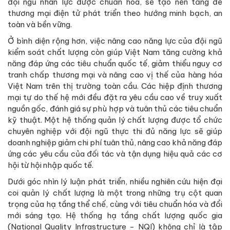
đội ngũ nhân lực được chuẩn hóa, sẽ tạo nền tảng để
thương mại điện tử phát triển theo hướng minh bạch, an
toàn và bền vững.
Ở bình diện rộng hơn, việc nâng cao năng lực của đội ngũ
kiểm soát chất lượng còn giúp Việt Nam tăng cường khả
năng đáp ứng các tiêu chuẩn quốc tế, giảm thiểu nguy cơ
tranh chấp thương mại và nâng cao vị thế của hàng hóa
Việt Nam trên thị trường toàn cầu. Các hiệp định thương
mại tự do thế hệ mới đều đặt ra yêu cầu cao về truy xuất
nguồn gốc, đánh giá sự phù hợp và tuân thủ các tiêu chuẩn
kỹ thuật. Một hệ thống quản lý chất lượng được tổ chức
chuyên nghiệp với đội ngũ thực thi đủ năng lực sẽ giúp
doanh nghiệp giảm chi phí tuân thủ, nâng cao khả năng đáp
ứng các yêu cầu của đối tác và tận dụng hiệu quả các cơ
hội từ hội nhập quốc tế.
Dưới góc nhìn lý luận phát triển, nhiều nghiên cứu hiện đại
coi quản lý chất lượng là một trong những trụ cột quan
trọng của hạ tầng thể chế, cùng với tiêu chuẩn hóa và đổi
mới sáng tạo. Hệ thống hạ tầng chất lượng quốc gia
(National Quality Infrastructure - NQI) không chỉ là tập