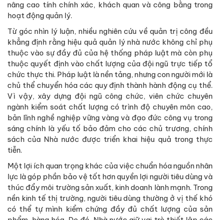
nâng cao tính chính xác, khách quan và công bằng trong
hoạt động quản lý.
Từ góc nhìn lý luận, nhiều nghiên cứu về quản trị công đều
khẳng định rằng hiệu quả quản lý nhà nước không chỉ phụ
thuộc vào sự đầy đủ của hệ thống pháp luật mà còn phụ
thuộc quyết định vào chất lượng của đội ngũ trực tiếp tổ
chức thực thi. Pháp luật là nền tảng, nhưng con người mới là
chủ thể chuyển hóa các quy định thành hành động cụ thể.
Vì vậy, xây dựng đội ngũ công chức, viên chức chuyên
ngành kiểm soát chất lượng có trình độ chuyên môn cao,
bản lĩnh nghề nghiệp vững vàng và đạo đức công vụ trong
sáng chính là yếu tố bảo đảm cho các chủ trương, chính
sách của Nhà nước được triển khai hiệu quả trong thực
tiễn.
Một lợi ích quan trọng khác của việc chuẩn hóa nguồn nhân
lực là góp phần bảo vệ tốt hơn quyền lợi người tiêu dùng và
thúc đẩy môi trường sản xuất, kinh doanh lành mạnh. Trong
nền kinh tế thị trường, người tiêu dùng thường ở vị thế khó
có thể tự mình kiểm chứng đầy đủ chất lượng của sản
phẩm, hàng hóa. Do đó, Nhà nước giữ vai trò thiết lập các