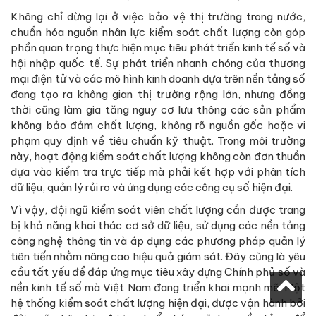
Không chỉ dừng lại ở việc bảo vệ thị trường trong nước,
chuẩn hóa nguồn nhân lực kiểm soát chất lượng còn góp
phần quan trọng thực hiện mục tiêu phát triển kinh tế số và
hội nhập quốc tế. Sự phát triển nhanh chóng của thương
mại điện tử và các mô hình kinh doanh dựa trên nền tảng số
đang tạo ra không gian thị trường rộng lớn, nhưng đồng
thời cũng làm gia tăng nguy cơ lưu thông các sản phẩm
không bảo đảm chất lượng, không rõ nguồn gốc hoặc vi
phạm quy định về tiêu chuẩn kỹ thuật. Trong môi trường
này, hoạt động kiểm soát chất lượng không còn đơn thuần
dựa vào kiểm tra trực tiếp mà phải kết hợp với phân tích
dữ liệu, quản lý rủi ro và ứng dụng các công cụ số hiện đại.
Vì vậy, đội ngũ kiểm soát viên chất lượng cần được trang
bị khả năng khai thác cơ sở dữ liệu, sử dụng các nền tảng
công nghệ thông tin và áp dụng các phương pháp quản lý
tiên tiến nhằm nâng cao hiệu quả giám sát. Đây cũng là yêu
cầu tất yếu để đáp ứng mục tiêu xây dựng Chính phủ số và
nền kinh tế số mà Việt Nam đang triển khai mạnh mẽ. Một
hệ thống kiểm soát chất lượng hiện đại, được vận hành bởi