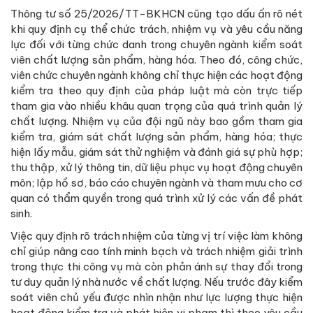
Thông tư số 25/2026/TT-BKHCN cũng tạo dấu ấn rõ nét
khi quy định cụ thể chức trách, nhiệm vụ và yêu cầu năng
lực đối với từng chức danh trong chuyên ngành kiểm soát
viên chất lượng sản phẩm, hàng hóa. Theo đó, công chức,
viên chức chuyên ngành không chỉ thực hiện các hoạt động
kiểm tra theo quy định của pháp luật mà còn trực tiếp
tham gia vào nhiều khâu quan trọng của quá trình quản lý
chất lượng. Nhiệm vụ của đội ngũ này bao gồm tham gia
kiểm tra, giám sát chất lượng sản phẩm, hàng hóa; thực
hiện lấy mẫu, giám sát thử nghiệm và đánh giá sự phù hợp;
thu thập, xử lý thông tin, dữ liệu phục vụ hoạt động chuyên
môn; lập hồ sơ, báo cáo chuyên ngành và tham mưu cho cơ
quan có thẩm quyền trong quá trình xử lý các vấn đề phát
sinh.
Việc quy định rõ trách nhiệm của từng vị trí việc làm không
chỉ giúp nâng cao tính minh bạch và trách nhiệm giải trình
trong thực thi công vụ mà còn phản ánh sự thay đổi trong
tư duy quản lý nhà nước về chất lượng. Nếu trước đây kiểm
soát viên chủ yếu được nhìn nhận như lực lượng thực hiện
hoạt động kiểm tra và phát hiện vi phạm thì theo yêu cầu