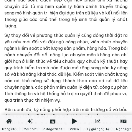
chuyển đổi từ mô hình quản lý hành chính truyền thống
sang mô hình quản trị hiện đại dựa trên dữ liệu và kết nối liên
thông giữa các chủ thể trong hệ sinh thái quản lý chất
lượng.
Sự thay đổi về phương thức quản lý cũng đồng thời đặt ra
yêu cầu mới đối với đội ngũ công chức, viên chức chuyên
ngành kiểm soát chất lượng sản phẩm, hàng hóa. Trong bối
cảnh chuyển đổi số, năng lực chuyên môn không còn chỉ
giới hạn ở kiến thức về tiêu chuẩn, quy chuẩn kỹ thuật hay
quy trình kiểm tra mà cần được mở rộng sang các kỹ năng
số và khả năng khai thác dữ liệu. Kiểm soát viên chất lượng
cần có khả năng sử dụng thành thạo các cơ sở dữ liệu
chuyên ngành, các phần mềm quản lý điện tử, công cụ phân
tích thông tin và hệ thống hỗ trợ ra quyết định để phục vụ
quá trình thực thi nhiệm vụ.
Bên cạnh đó, kỹ năng phối hợp trên môi trường số và bảo
đảm an toàn dữ liệu cũng trở thành yêu cầu quan trọng.
Hoạt động quản lý chất lượng ngày càng đòi hỏi sự liên kết
chặt chẽ giữa nhiều cơ quan, đơn vị và các tổ chức đánh
Trang chủ
Mới nhất
eMagazines
Video
Tỷ giá ngoại tệ
Ngôn ngữ