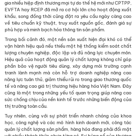
gia nhiều hiệp định thương mại tự do thế hệ mới như CPTPP,
EVFTA hay RCEP đã mở ra cơ hội lớn cho hoạt động xuất
khẩu, song đồng thời cũng đặt ra yêu cầu ngày càng cao
về tiêu chuẩn kỹ thuật, truy xuất nguồn gốc, đánh giá sự
phù hợp và minh bạch hóa thông tin sản phẩm.
Trong bối cảnh đó, một nền sản xuất hiện đại khó có thể
vận hành hiệu quả nếu thiếu một hệ thống kiểm soát chất
lượng chuyên nghiệp, độc lập và đủ năng lực chuyên môn.
Hiệu quả của hoạt động quản lý chất lượng không chỉ góp
phần bảo vệ người tiêu dùng, xây dựng môi trường cạnh
tranh lành mạnh mà còn hỗ trợ doanh nghiệp nâng cao
năng lực tuân thủ, giảm thiểu rủi ro trong giao thương quốc
tế và nâng cao giá trị thương hiệu hàng hóa Việt Nam. Đây
cũng là một trong những yếu tố quan trọng giúp nâng cao
sức chống chịu của nền kinh tế trước những biến động của
thị trường toàn cầu.
Tuy nhiên, cùng với sự phát triển nhanh chóng của khoa
học, công nghệ và các mô hình kinh doanh mới, công tác
quản lý chất lượng sản phẩm, hàng hóa đang phải đối mặt
với nhiều thách thức chưa từng có. Sự bùng nổ của thương