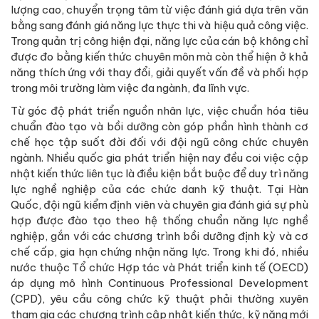
lượng cao, chuyển trọng tâm từ việc đánh giá dựa trên văn
bằng sang đánh giá năng lực thực thi và hiệu quả công việc.
Trong quản trị công hiện đại, năng lực của cán bộ không chỉ
được đo bằng kiến thức chuyên môn mà còn thể hiện ở khả
năng thích ứng với thay đổi, giải quyết vấn đề và phối hợp
trong môi trường làm việc đa ngành, đa lĩnh vực.
Từ góc độ phát triển nguồn nhân lực, việc chuẩn hóa tiêu
chuẩn đào tạo và bồi dưỡng còn góp phần hình thành cơ
chế học tập suốt đời đối với đội ngũ công chức chuyên
ngành. Nhiều quốc gia phát triển hiện nay đều coi việc cập
nhật kiến thức liên tục là điều kiện bắt buộc để duy trì năng
lực nghề nghiệp của các chức danh kỹ thuật. Tại Hàn
Quốc, đội ngũ kiểm định viên và chuyên gia đánh giá sự phù
hợp được đào tạo theo hệ thống chuẩn năng lực nghề
nghiệp, gắn với các chương trình bồi dưỡng định kỳ và cơ
chế cấp, gia hạn chứng nhận năng lực. Trong khi đó, nhiều
nước thuộc Tổ chức Hợp tác và Phát triển kinh tế (OECD)
áp dụng mô hình Continuous Professional Development
(CPD), yêu cầu công chức kỹ thuật phải thường xuyên
tham gia các chương trình cập nhật kiến thức, kỹ năng mới