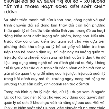
CHUYỂN ĐỔI SỐ VÀ QUẢN TRỊ RỦI RO – XU HƯỚNG
TẤT YẾU TRONG HOẠT ĐỘNG KIỂM SOÁT CHẤT
LƯỢNG
Sự phát triển mạnh mẽ của khoa học, công nghệ và quá
trình chuyển đổi số đang làm thay đổi căn bản phương
thức quản lý nhà nước trên nhiều lĩnh vực, trong đó có hoạt
động kiểm soát chất lượng sản phẩm, hàng hóa. Nếu như
trước đây công tác kiểm tra, giám sát chủ yếu dựa trên
phương thức thủ công, xử lý hồ sơ giấy và kiểm tra trực
tiếp theo kế hoạch định kỳ, thì hiện nay xu hướng quản trị
hiện đại đang chuyển dần sang mô hình quản lý dựa trên dữ
liệu, ứng dụng công nghệ số và đánh giá rủi ro. Đây không
chỉ là yêu cầu của quá trình cải cách hành chính mà còn là
giải pháp quan trọng để nâng cao hiệu lực, hiệu quả quản lý
trong bối cảnh quy mô thị trường ngày càng mở rộng và
phương thức sản xuất, kinh doanh liên tục đổi mới.
Trong mô hình quản lý hiện đại, dữ liệu được xem là nguồn
lực cốt lõi, tạo nền tảng cho việc xây dựng các quyết định
quản lý có cơ sở khoa học và khả năng dự báo cao. Đối với
lĩnh vực kiểm soát chất lượng, việc chuyển từ phương thức