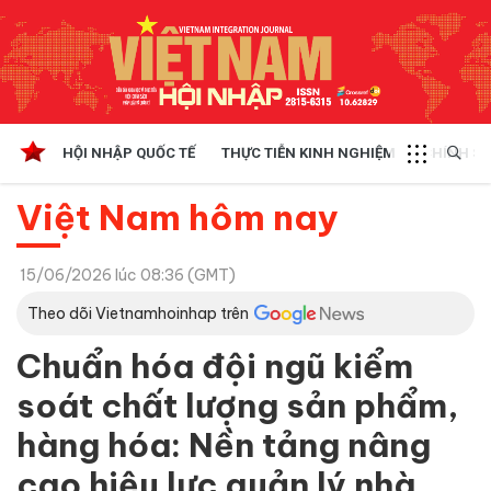
HỘI NHẬP QUỐC TẾ
THỰC TIỄN KINH NGHIỆM
CHÍNH SÁ
Việt Nam hôm nay
15/06/2026 lúc 08:36 (GMT)
Theo dõi Vietnamhoinhap trên
Chuẩn hóa đội ngũ kiểm
soát chất lượng sản phẩm,
hàng hóa: Nền tảng nâng
cao hiệu lực quản lý nhà