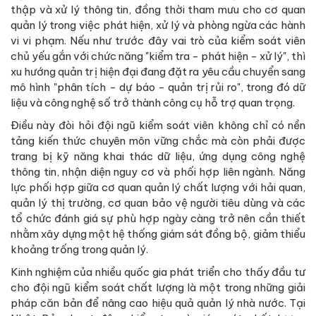
thập và xử lý thông tin, đồng thời tham mưu cho cơ quan
quản lý trong việc phát hiện, xử lý và phòng ngừa các hành
vi vi phạm. Nếu như trước đây vai trò của kiểm soát viên
chủ yếu gắn với chức năng "kiểm tra - phát hiện - xử lý", thì
xu hướng quản trị hiện đại đang đặt ra yêu cầu chuyển sang
mô hình "phân tích - dự báo - quản trị rủi ro", trong đó dữ
liệu và công nghệ số trở thành công cụ hỗ trợ quan trọng.
Điều này đòi hỏi đội ngũ kiểm soát viên không chỉ có nền
tảng kiến thức chuyên môn vững chắc mà còn phải được
trang bị kỹ năng khai thác dữ liệu, ứng dụng công nghệ
thông tin, nhận diện nguy cơ và phối hợp liên ngành. Năng
lực phối hợp giữa cơ quan quản lý chất lượng với hải quan,
quản lý thị trường, cơ quan bảo vệ người tiêu dùng và các
tổ chức đánh giá sự phù hợp ngày càng trở nên cần thiết
nhằm xây dựng một hệ thống giám sát đồng bộ, giảm thiểu
khoảng trống trong quản lý.
Kinh nghiệm của nhiều quốc gia phát triển cho thấy đầu tư
cho đội ngũ kiểm soát chất lượng là một trong những giải
pháp căn bản để nâng cao hiệu quả quản lý nhà nước. Tại