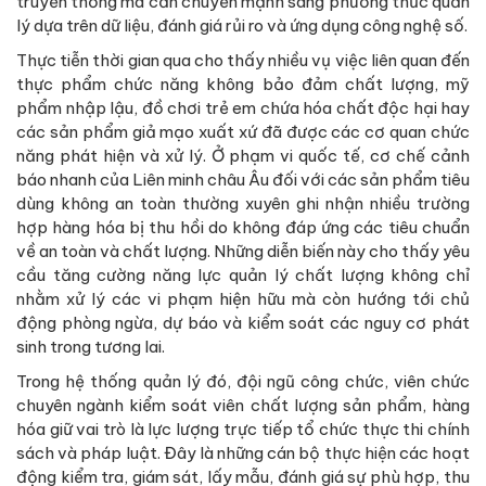
truyền thống mà cần chuyển mạnh sang phương thức quản
lý dựa trên dữ liệu, đánh giá rủi ro và ứng dụng công nghệ số.
Thực tiễn thời gian qua cho thấy nhiều vụ việc liên quan đến
thực phẩm chức năng không bảo đảm chất lượng, mỹ
phẩm nhập lậu, đồ chơi trẻ em chứa hóa chất độc hại hay
các sản phẩm giả mạo xuất xứ đã được các cơ quan chức
năng phát hiện và xử lý. Ở phạm vi quốc tế, cơ chế cảnh
báo nhanh của Liên minh châu Âu đối với các sản phẩm tiêu
dùng không an toàn thường xuyên ghi nhận nhiều trường
hợp hàng hóa bị thu hồi do không đáp ứng các tiêu chuẩn
về an toàn và chất lượng. Những diễn biến này cho thấy yêu
cầu tăng cường năng lực quản lý chất lượng không chỉ
nhằm xử lý các vi phạm hiện hữu mà còn hướng tới chủ
động phòng ngừa, dự báo và kiểm soát các nguy cơ phát
sinh trong tương lai.
Trong hệ thống quản lý đó, đội ngũ công chức, viên chức
chuyên ngành kiểm soát viên chất lượng sản phẩm, hàng
hóa giữ vai trò là lực lượng trực tiếp tổ chức thực thi chính
sách và pháp luật. Đây là những cán bộ thực hiện các hoạt
động kiểm tra, giám sát, lấy mẫu, đánh giá sự phù hợp, thu