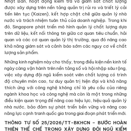
Nhật Bản, hoạt động kiểm tra và giám sát chất lượng
được xây dựng trên nền tảng quản trị rủi ro và triết lý cải
tiến liên tục (Kaizen), kết hợp chặt chẽ giữa quản lý nhà
nước và trách nhiệm tuân thủ của doanh nghiệp. Trong khi
đó, Singapore phát triển mô hình quản lý chất lượng dựa
trên dữ liệu, kết nối thông tin giữa cơ quan tiêu chuẩn, hải
quan và các cơ quan quản lý thị trường, qua đó nâng cao
khả năng giám sát và cảnh báo sớm các nguy cơ về chất
lượng sản phẩm.
Những kinh nghiệm này cho thấy, trong điều kiện nền kinh tế
ngày càng vận hành trên nền tảng số và hội nhập sâu rộng,
việc xây dựng đội ngũ kiểm soát viên chất lượng có trình
độ chuyên môn cao, tư duy quản trị hiện đại và khả năng
thích ứng với công nghệ không chỉ là yêu cầu của riêng
ngành khoa học và công nghệ mà còn là một trong những
điều kiện quan trọng để nâng cao hiệu lực, hiệu quả quản lý
nhà nước, bảo đảm sự phát triển bền vững và nâng cao
năng lực cạnh tranh quốc gia trong giai đoạn phát triển mới.
THÔNG TƯ SỐ 25/2026/TT-BKHCN – BƯỚC HOÀN
THIỆN THỂ CHẾ TRONG XÂY DỰNG ĐỘI NGŨ KIỂM