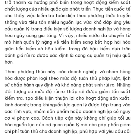
trở thành xu hướng phổ biến trong hoạt động kiểm soát
chất lượng của nhiều quốc gia phát triển. Thực tiễn quốc tế
cho thấy, việc kiểm tra toàn diện theo phương thức truyền
thống vừa tiêu tốn nhiều nguồn lực vừa khó đáp ứng yêu
cầu quản lý trong điều kiện số lượng doanh nghiệp và hàng
hóa ngày càng gia tăng. Vì vậy, nhiều nước đã chuyển từ
mô hình quản lý nặng về tiền kiểm sang kết hợp hài hòa
giữa tiền kiểm và hậu kiểm, trong đó hậu kiểm dựa trên
đánh giá rủi ro được xác định là công cụ quản trị hiệu quả
hơn.
Theo phương thức này, các doanh nghiệp và nhóm hàng
hóa được phân loại theo mức độ tuân thủ pháp luật, lịch
sử chấp hành quy định và khả năng phát sinh rủi ro. Những
đối tượng có mức độ rủi ro thấp sẽ được giảm tần suất
kiểm tra, tạo điều kiện thuận lợi cho hoạt động sản xuất,
kinh doanh; trong khi nguồn lực quản lý được tập trung vào
các lĩnh vực, nhóm sản phẩm hoặc doanh nghiệp có nguy
cơ vi phạm cao. Cách tiếp cận này không chỉ giúp tối ưu
hóa nguồn lực của cơ quan quản lý mà còn góp phần giảm
chi phí tuân thủ cho doanh nghiệp, phù hợp với yêu cầu cải