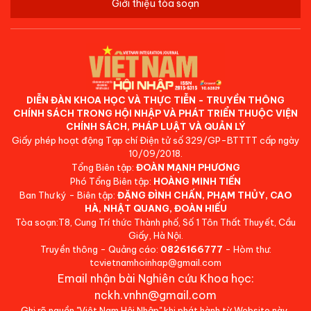
Giới thiệu tòa soạn
DIỄN ĐÀN KHOA HỌC VÀ THỰC TIỄN - TRUYỀN THÔNG
CHÍNH SÁCH TRONG HỘI NHẬP VÀ PHÁT TRIỂN THUỘC VIỆN
CHÍNH SÁCH, PHÁP LUẬT VÀ QUẢN LÝ
Giấy phép hoạt động Tạp chí Điện tử số 329/GP-BTTTT cấp ngày
10/09/2018.
Tổng Biên tập:
ĐOÀN MẠNH PHƯƠNG
Phó Tổng Biên tập:
HOÀNG MINH TIẾN
Ban Thư ký - Biên tập:
ĐẶNG ĐÌNH CHẤN, PHẠM THỦY, CAO
HÀ, NHẬT QUANG, ĐOÀN HIẾU
Tòa soạn:T8, Cung Trí thức Thành phố, Số 1 Tôn Thất Thuyết, Cầu
Giấy, Hà Nội.
Truyền thông - Quảng cáo:
0826166777
- Hòm thư:
tcvietnamhoinhap@gmail.com
Email nhận bài Nghiên cứu Khoa học:
nckh.vnhn@gmail.com
Ghi rõ nguồn "Việt Nam Hội Nhập" khi phát hành từ Website này.