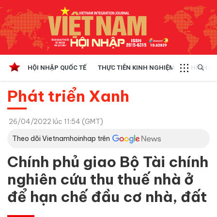
HỘI NHẬP QUỐC TẾ
THỰC TIỄN KINH NGHIỆM
CHÍNH SÁ
Phát triển Xanh
26/04/2022 lúc 11:54 (GMT)
Theo dõi Vietnamhoinhap trên
Chính phủ giao Bộ Tài chính
nghiên cứu thu thuế nhà ở
để hạn chế đầu cơ nhà, đất