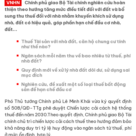
VNHN
Chính phủ giao Bộ Tài chính nghiên cứu hoàn
thiện theo hướng tăng mức điều tiết đối với đất và bổ
sung thu thuế đối với nhà nhằm khuyến khích sử dụng
nhà, đất có hiệu quả, góp phần hạn chế đầu cơ nhà,
đất...
Thuế Tài sản với nhà đất, căn hộ chung cư tính
như thế nào?
Ngân sách mỗi năm thu về bao nhiêu từ thuế, phí
nhà đất?
Quy định mới về xử lý nhà đất dôi dư, sử dụng sai
mục đích
Nghiên cứu, đề xuất một số loại thuế bất động
sản để hạn chế đầu cơ
Phó Thủ tướng Chính phủ Lê Minh Khái vừa ký quyết định
số 508/QĐ-TTg phê duyệt Chiến lược cải cách hệ thống
thuế đến năm 2030.Theo quyết định, Chính phủ giao Bộ Tài
chính chủ trì chiến lược cải cách thuế theo hướng đảm bảo
khả năng duy trì tỷ lệ huy động vào ngân sách từ thuế, phí
ở mức ổn định, hợp lý.