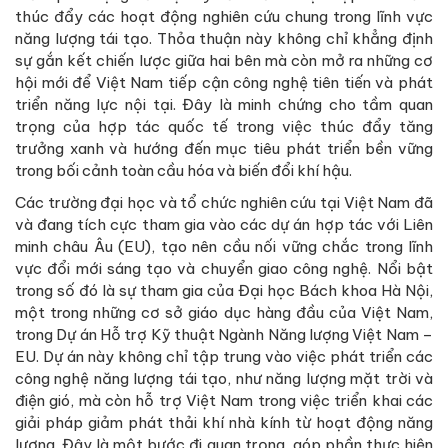
thúc đẩy các hoạt động nghiên cứu chung trong lĩnh vực
năng lượng tái tạo. Thỏa thuận này không chỉ khẳng định
sự gắn kết chiến lược giữa hai bên mà còn mở ra những cơ
hội mới để Việt Nam tiếp cận công nghệ tiên tiến và phát
triển năng lực nội tại. Đây là minh chứng cho tầm quan
trọng của hợp tác quốc tế trong việc thúc đẩy tăng
trưởng xanh và hướng đến mục tiêu phát triển bền vững
trong bối cảnh toàn cầu hóa và biến đổi khí hậu.
Các trường đại học và tổ chức nghiên cứu tại Việt Nam đã
và đang tích cực tham gia vào các dự án hợp tác với Liên
minh châu Âu (EU), tạo nên cầu nối vững chắc trong lĩnh
vực đổi mới sáng tạo và chuyển giao công nghệ. Nổi bật
trong số đó là sự tham gia của Đại học Bách khoa Hà Nội,
một trong những cơ sở giáo dục hàng đầu của Việt Nam,
trong Dự án Hỗ trợ Kỹ thuật Ngành Năng lượng Việt Nam –
EU. Dự án này không chỉ tập trung vào việc phát triển các
công nghệ năng lượng tái tạo, như năng lượng mặt trời và
điện gió, mà còn hỗ trợ Việt Nam trong việc triển khai các
giải pháp giảm phát thải khí nhà kính từ hoạt động năng
lượng. Đây là một bước đi quan trọng, góp phần thực hiện