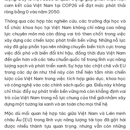
cam kết của Việt Nam tại COP26 về đạt mức phát thải
ròng bằng 0 vào năm 2050.
Thông qua các hợp tác nghiên cứu, các trường đại học và
tổ chức khoa học tại Việt Nam không chỉ nâng cao năng
lực chuyên môn mà còn đóng vai trò then chốt trong việc
xây dựng các chiến lược phát triển bền vững. Những nỗ lực
này đã góp phần tạo nên những chuyển biến tích cực trong
việc đối phó với biến đổi khí hậu, đồng thời đưa Việt Nam
đến gần hơn với các tiêu chuẩn quốc tế trong lĩnh vực năng
lượng sạch và phát triển xanh. Sự hợp tác chặt chẽ với EU
trong các dự án như thế này còn thể hiện tầm nhìn chiến
lược của Việt Nam trong việc tích hợp giáo dục, khoa học
và công nghệ vào các chính sách quốc gia. Điều này không
chỉ thúc đẩy sự phát triển bền vững mà còn khẳng định vai
trò của Việt Nam trong nỗ lực chung của thế giới nhằm xây
dựng một tương lai xanh và an toàn cho mọi thế hệ.
Mặc dù mối quan hệ hợp tác giữa Việt Nam và Liên minh
châu Âu (EU) trong lĩnh vực năng lượng tái tạo đã gặt hái
được nhiều thành tựu quan trọng, nhưng vẫn còn những