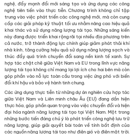
nghệ, đẩy mạnh đổi mới sáng tạo và ứng dụng các công
nghệ tiên tiến vào thực tiễn. Chương trình không chỉ tập
trung vào việc phát triển các công nghệ mới, mà còn cung
cấp các giải pháp kỹ thuật tối ưu nhằm nâng cao hiệu quả
khai thác và sử dụng năng lượng tái tạo. Những sáng kiến
này đang được triển khai rộng rãi tại nhiều địa phương trên
cả nước, trở thành động lực chính giúp giảm phát thải khí
nhà kính, tăng cường hiệu quả sử dụng năng lượng sạch và
thúc đẩy quá trình chuyển đổi sang nền kinh tế xanh. Sự
hợp tác chặt chẽ giữa Việt Nam và EU trong lĩnh vực năng
lượng tái tạo không chỉ mang lại lợi ích cho hai bên mà còn
góp phần vào nỗ lực toàn cầu trong việc ứng phó với biến
đổi khí hậu và bảo vệ hành tinh chung.
Các ứng dụng thực tiễn từ những dự án nghiên cứu hợp tác
giữa Việt Nam và Liên minh châu Âu (EU) đang dần hiện
thực hóa, góp phần quan trọng vào việc chuyển đổi và hiện
đại hóa ngành năng lượng tái tạo tại Việt Nam. Một trong
những bước tiến đáng chú ý là phát triển công nghệ lưu trữ
năng lượng, giúp giải quyết bài toán về tính bất định của
các nguồn năng lượng tái tạo như điện gió và điện mặt trời.