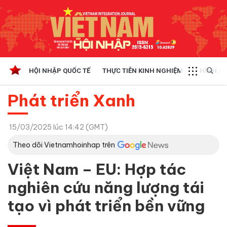
HỘI NHẬP QUỐC TẾ
THỰC TIỄN KINH NGHIỆM
CHÍNH SÁ
Phát triển Xanh
15/03/2025 lúc 14:42 (GMT)
Theo dõi Vietnamhoinhap trên
Việt Nam – EU: Hợp tác
nghiên cứu năng lượng tái
tạo vì phát triển bền vững