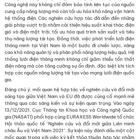
Công nghệ này không chỉ đảm bảo tính liên tục của nguồn
cung cấp năng lượng mà còn tối ưu hóa khả năng vận hành
hệ thống điện. Các nghiên cứu hợp tác đã dẫn đến những
giải pháp vượt trội nhằm cải thiện hiệu suất khai thác điện
gió và điện mặt trời, tối ưu hóa quá trình sản xuất và tiêu
thụ năng lượng tái tạo. Đồng thời, việc phát triển lưới điện
thông minh tại Việt Nam là một bước đi chiến lược, nâng
cao khả năng quản lý và phân phối năng lượng hiệu quả. Hệ
thống lưới điện thông minh không chỉ giảm thiểu tổn thất
điện năng mà còn tăng cường sự ổn định, đặc biệt khi tích
hợp các nguồn năng lượng tái tạo vào mạng lưới điện quốc
gia.
Đáng chú ý, mối quan hệ hợp tác về nghiên cứu và đổi mới
sáng tạo giữa Việt Nam và EU đã được củng cố mạnh mẽ
thông qua các sáng kiến và sự kiện quan trọng. Vào ngày
13/12/2021, Cục Thông tin Khoa học và Công nghệ Quốc
gia (NASATI) phối hợp cùng EURAXESS Worldwide tổ chức
Hội thảo quốc tế “Nghiên cứu và đổi mới giữa Liên minh
châu Âu và Việt Nam 2021”. Sự kiện này đánh dấu một cột
mốc quan trọng với việc ký kết thỏa thuận hợp tác nhằm