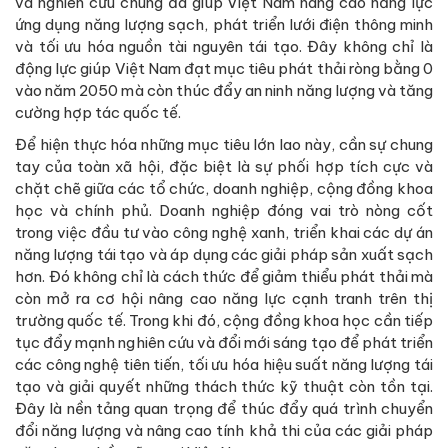
và nghiên cứu chung đã giúp Việt Nam nâng cao năng lực
ứng dụng năng lượng sạch, phát triển lưới điện thông minh
và tối ưu hóa nguồn tài nguyên tái tạo. Đây không chỉ là
động lực giúp Việt Nam đạt mục tiêu phát thải ròng bằng 0
vào năm 2050 mà còn thúc đẩy an ninh năng lượng và tăng
cường hợp tác quốc tế.
Để hiện thực hóa những mục tiêu lớn lao này, cần sự chung
tay của toàn xã hội, đặc biệt là sự phối hợp tích cực và
chặt chẽ giữa các tổ chức, doanh nghiệp, cộng đồng khoa
học và chính phủ. Doanh nghiệp đóng vai trò nòng cốt
trong việc đầu tư vào công nghệ xanh, triển khai các dự án
năng lượng tái tạo và áp dụng các giải pháp sản xuất sạch
hơn. Đó không chỉ là cách thức để giảm thiểu phát thải mà
còn mở ra cơ hội nâng cao năng lực cạnh tranh trên thị
trường quốc tế. Trong khi đó, cộng đồng khoa học cần tiếp
tục đẩy mạnh nghiên cứu và đổi mới sáng tạo để phát triển
các công nghệ tiên tiến, tối ưu hóa hiệu suất năng lượng tái
tạo và giải quyết những thách thức kỹ thuật còn tồn tại.
Đây là nền tảng quan trọng để thúc đẩy quá trình chuyển
đổi năng lượng và nâng cao tính khả thi của các giải pháp