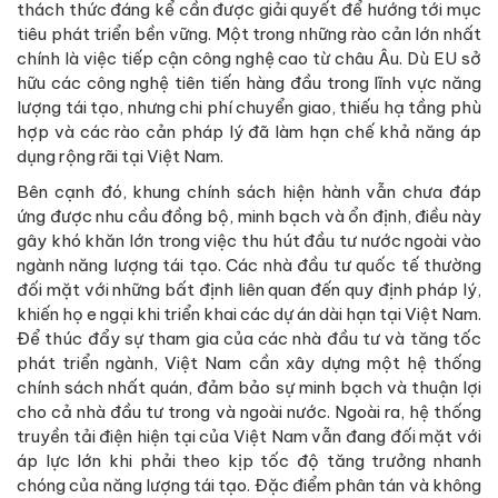
thách thức đáng kể cần được giải quyết để hướng tới mục
tiêu phát triển bền vững. Một trong những rào cản lớn nhất
chính là việc tiếp cận công nghệ cao từ châu Âu. Dù EU sở
hữu các công nghệ tiên tiến hàng đầu trong lĩnh vực năng
lượng tái tạo, nhưng chi phí chuyển giao, thiếu hạ tầng phù
hợp và các rào cản pháp lý đã làm hạn chế khả năng áp
dụng rộng rãi tại Việt Nam.
Bên cạnh đó, khung chính sách hiện hành vẫn chưa đáp
ứng được nhu cầu đồng bộ, minh bạch và ổn định, điều này
gây khó khăn lớn trong việc thu hút đầu tư nước ngoài vào
ngành năng lượng tái tạo. Các nhà đầu tư quốc tế thường
đối mặt với những bất định liên quan đến quy định pháp lý,
khiến họ e ngại khi triển khai các dự án dài hạn tại Việt Nam.
Để thúc đẩy sự tham gia của các nhà đầu tư và tăng tốc
phát triển ngành, Việt Nam cần xây dựng một hệ thống
chính sách nhất quán, đảm bảo sự minh bạch và thuận lợi
cho cả nhà đầu tư trong và ngoài nước. Ngoài ra, hệ thống
truyền tải điện hiện tại của Việt Nam vẫn đang đối mặt với
áp lực lớn khi phải theo kịp tốc độ tăng trưởng nhanh
chóng của năng lượng tái tạo. Đặc điểm phân tán và không