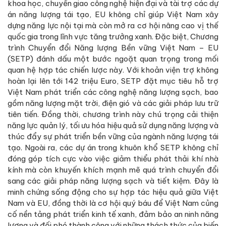
khoa học, chuyển giao công nghệ hiện đại và tài trợ các dự
án năng lượng tái tạo, EU không chỉ giúp Việt Nam xây
dựng năng lực nội tại mà còn mở ra cơ hội nâng cao vị thế
quốc gia trong lĩnh vực tăng trưởng xanh. Đặc biệt, Chương
trình Chuyển đổi Năng lượng Bền vững Việt Nam – EU
(SETP) đánh dấu một bước ngoặt quan trọng trong mối
quan hệ hợp tác chiến lược này. Với khoản viện trợ không
hoàn lại lên tới 142 triệu Euro, SETP đặt mục tiêu hỗ trợ
Việt Nam phát triển các công nghệ năng lượng sạch, bao
gồm năng lượng mặt trời, điện gió và các giải pháp lưu trữ
tiên tiến. Đồng thời, chương trình này chú trọng cải thiện
năng lực quản lý, tối ưu hóa hiệu quả sử dụng năng lượng và
thúc đẩy sự phát triển bền vững của ngành năng lượng tái
tạo. Ngoài ra, các dự án trong khuôn khổ SETP không chỉ
đóng góp tích cực vào việc giảm thiểu phát thải khí nhà
kính mà còn khuyến khích mạnh mẽ quá trình chuyển đổi
sang các giải pháp năng lượng sạch và tiết kiệm. Đây là
minh chứng sống động cho sự hợp tác hiệu quả giữa Việt
Nam và EU, đồng thời là cơ hội quý báu để Việt Nam củng
cố nền tảng phát triển kinh tế xanh, đảm bảo an ninh năng
lượng và đối phó thành công với những thách thức của biến