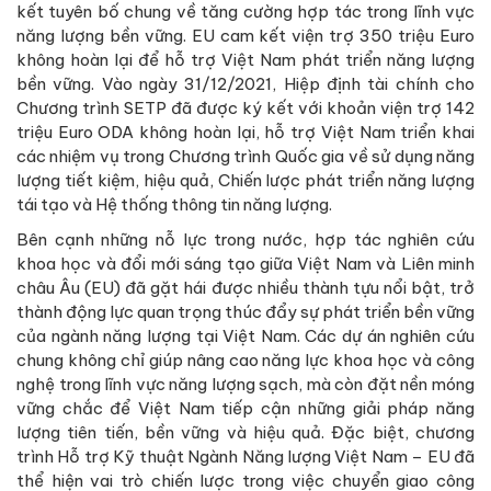
kết tuyên bố chung về tăng cường hợp tác trong lĩnh vực
năng lượng bền vững. EU cam kết viện trợ 350 triệu Euro
không hoàn lại để hỗ trợ Việt Nam phát triển năng lượng
bền vững. Vào ngày 31/12/2021, Hiệp định tài chính cho
Chương trình SETP đã được ký kết với khoản viện trợ 142
triệu Euro ODA không hoàn lại, hỗ trợ Việt Nam triển khai
các nhiệm vụ trong Chương trình Quốc gia về sử dụng năng
lượng tiết kiệm, hiệu quả, Chiến lược phát triển năng lượng
tái tạo và Hệ thống thông tin năng lượng.
Bên cạnh những nỗ lực trong nước, hợp tác nghiên cứu
khoa học và đổi mới sáng tạo giữa Việt Nam và Liên minh
châu Âu (EU) đã gặt hái được nhiều thành tựu nổi bật, trở
thành động lực quan trọng thúc đẩy sự phát triển bền vững
của ngành năng lượng tại Việt Nam. Các dự án nghiên cứu
chung không chỉ giúp nâng cao năng lực khoa học và công
nghệ trong lĩnh vực năng lượng sạch, mà còn đặt nền móng
vững chắc để Việt Nam tiếp cận những giải pháp năng
lượng tiên tiến, bền vững và hiệu quả. Đặc biệt, chương
trình Hỗ trợ Kỹ thuật Ngành Năng lượng Việt Nam – EU đã
thể hiện vai trò chiến lược trong việc chuyển giao công