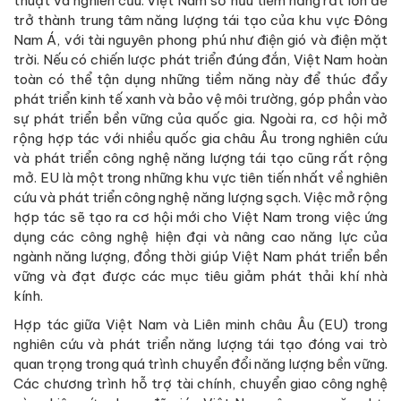
thuật và nghiên cứu. Việt Nam sở hữu tiềm năng rất lớn để
trở thành trung tâm năng lượng tái tạo của khu vực Đông
Nam Á, với tài nguyên phong phú như điện gió và điện mặt
trời. Nếu có chiến lược phát triển đúng đắn, Việt Nam hoàn
toàn có thể tận dụng những tiềm năng này để thúc đẩy
phát triển kinh tế xanh và bảo vệ môi trường, góp phần vào
sự phát triển bền vững của quốc gia. Ngoài ra, cơ hội mở
rộng hợp tác với nhiều quốc gia châu Âu trong nghiên cứu
và phát triển công nghệ năng lượng tái tạo cũng rất rộng
mở. EU là một trong những khu vực tiên tiến nhất về nghiên
cứu và phát triển công nghệ năng lượng sạch. Việc mở rộng
hợp tác sẽ tạo ra cơ hội mới cho Việt Nam trong việc ứng
dụng các công nghệ hiện đại và nâng cao năng lực của
ngành năng lượng, đồng thời giúp Việt Nam phát triển bền
vững và đạt được các mục tiêu giảm phát thải khí nhà
kính.
Hợp tác giữa Việt Nam và Liên minh châu Âu (EU) trong
nghiên cứu và phát triển năng lượng tái tạo đóng vai trò
quan trọng trong quá trình chuyển đổi năng lượng bền vững.
Các chương trình hỗ trợ tài chính, chuyển giao công nghệ