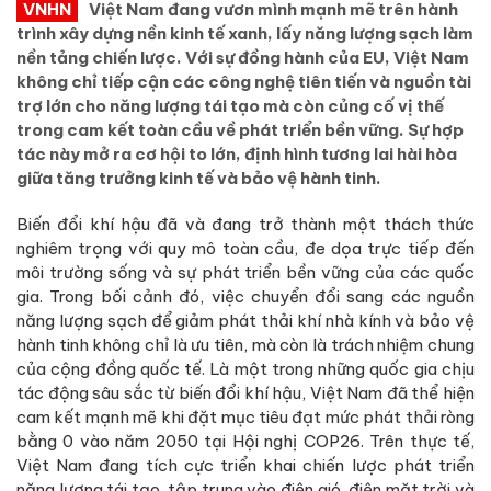
VNHN
Việt Nam đang vươn mình mạnh mẽ trên hành
trình xây dựng nền kinh tế xanh, lấy năng lượng sạch làm
nền tảng chiến lược. Với sự đồng hành của EU, Việt Nam
không chỉ tiếp cận các công nghệ tiên tiến và nguồn tài
trợ lớn cho năng lượng tái tạo mà còn củng cố vị thế
trong cam kết toàn cầu về phát triển bền vững. Sự hợp
tác này mở ra cơ hội to lớn, định hình tương lai hài hòa
giữa tăng trưởng kinh tế và bảo vệ hành tinh.
Biến đổi khí hậu đã và đang trở thành một thách thức
nghiêm trọng với quy mô toàn cầu, đe dọa trực tiếp đến
môi trường sống và sự phát triển bền vững của các quốc
gia. Trong bối cảnh đó, việc chuyển đổi sang các nguồn
năng lượng sạch để giảm phát thải khí nhà kính và bảo vệ
hành tinh không chỉ là ưu tiên, mà còn là trách nhiệm chung
của cộng đồng quốc tế. Là một trong những quốc gia chịu
tác động sâu sắc từ biến đổi khí hậu, Việt Nam đã thể hiện
cam kết mạnh mẽ khi đặt mục tiêu đạt mức phát thải ròng
bằng 0 vào năm 2050 tại Hội nghị COP26. Trên thực tế,
Việt Nam đang tích cực triển khai chiến lược phát triển
năng lượng tái tạo, tập trung vào điện gió, điện mặt trời và