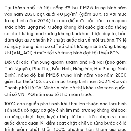
Tại thành phố Hà Nội, nồng độ bụi PM2.5 trung bình năm
vào năm 2030 đạt dưới 40 µg/m³ (giảm 20% so với mức
trung bình năm 2024) tại các điểm đo của các trạm quan
trắc chất lượng môi trường không khí quốc gia; các thông
số chất lượng môi trường không khí khác được duy trì, bảo
đảm đạt quy chuẩn kỹ thuật quốc gia về môi trường. Tỷ lệ
số ngày trong năm có chỉ số chất lượng môi trường không
khí (VN_AQI) ở mức tốt và trung bình đạt tối thiểu 80%.
Đối với các tỉnh xung quanh thành phố Hà Nội (bao gồm:
Thái Nguyên, Phú Thọ, Bắc Ninh, Hưng Yên, Hải Phòng, Ninh
Bình), nồng độ bụi PM2.5 trung bình năm vào năm 2030
giảm tối thiểu 10% so với mức trung bình năm 2024. Đối với
Thành phố Hồ Chí Minh và các đô thị khác trên toàn quốc,
chỉ số VN_AQI năm sau tốt hơn năm trước.
100% các nguồn phát sinh khí thải lớn thuộc các loại hình
sản xuất có nguy cơ gây ô nhiễm môi trường không khí cao:
xi măng, nhiệt điện, luyện thép, lò hơi… trên phạm vi toàn
quốc được quản lý, kiểm soát chặt chẽ và từng bước có lộ
trình giảm phát thải; 100% phương tiện tham gia giao