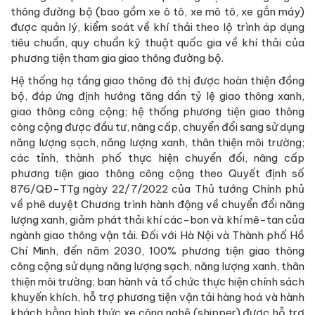
thông đường bộ (bao gồm xe ô tô, xe mô tô, xe gắn máy)
được quản lý, kiểm soát về khí thải theo lộ trình áp dụng
tiêu chuẩn, quy chuẩn kỹ thuật quốc gia về khí thải của
phương tiện tham gia giao thông đường bộ.
Hệ thống hạ tầng giao thông đô thị được hoàn thiện đồng
bộ, đáp ứng định hướng tăng dần tỷ lệ giao thông xanh,
giao thông công cộng; hệ thống phương tiện giao thông
công cộng được đầu tư, nâng cấp, chuyển đổi sang sử dụng
năng lượng sạch, năng lượng xanh, thân thiện môi trường;
các tỉnh, thành phố thực hiện chuyển đổi, nâng cấp
phương tiện giao thông công cộng theo Quyết định số
876/QĐ-TTg ngày 22/7/2022 của Thủ tướng Chính phủ
về phê duyệt Chương trình hành động về chuyển đổi năng
lượng xanh, giảm phát thải khí các-bon và khí mê-tan của
ngành giao thông vận tải. Đối với Hà Nội và Thành phố Hồ
Chí Minh, đến năm 2030, 100% phương tiện giao thông
công cộng sử dụng năng lượng sạch, năng lượng xanh, thân
thiện môi trường; ban hành và tổ chức thực hiện chính sách
khuyến khích, hỗ trợ phương tiện vận tải hàng hoá và hành
khách bằng hình thức xe công nghệ (shipper) được hỗ trợ