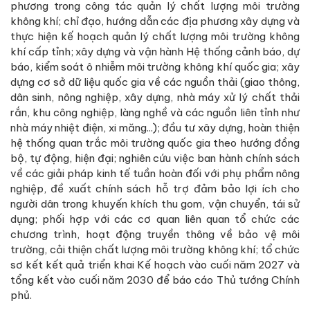
phương trong công tác quản lý chất lượng môi trường
không khí; chỉ đạo, hướng dẫn các địa phương xây dựng và
thực hiện kế hoạch quản lý chất lượng môi trường không
khí cấp tỉnh; xây dựng và vận hành Hệ thống cảnh báo, dự
báo, kiểm soát ô nhiễm môi trường không khí quốc gia; xây
dựng cơ sở dữ liệu quốc gia về các nguồn thải (giao thông,
dân sinh, nông nghiệp, xây dựng, nhà máy xử lý chất thải
rắn, khu công nghiệp, làng nghề và các nguồn liên tỉnh như
nhà máy nhiệt điện, xi măng...); đầu tư xây dựng, hoàn thiện
hệ thống quan trắc môi trường quốc gia theo hướng đồng
bộ, tự động, hiện đại; nghiên cứu việc ban hành chính sách
về các giải pháp kinh tế tuần hoàn đối với phụ phẩm nông
nghiệp, đề xuất chính sách hỗ trợ đảm bảo lợi ích cho
người dân trong khuyến khích thu gom, vận chuyển, tái sử
dụng; phối hợp với các cơ quan liên quan tổ chức các
chương trình, hoạt động truyền thông về bảo vệ môi
trường, cải thiện chất lượng môi trường không khí; tổ chức
sơ kết kết quả triển khai Kế hoạch vào cuối năm 2027 và
tổng kết vào cuối năm 2030 để báo cáo Thủ tướng Chính
phủ.