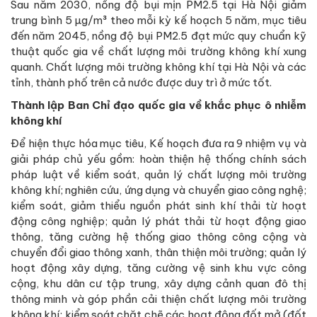
Sau năm 2030, nồng độ bụi mịn PM2.5 tại Hà Nội giảm
trung bình 5 µg/m³ theo mỗi kỳ kế hoạch 5 năm, mục tiêu
đến năm 2045, nồng độ bụi PM2.5 đạt mức quy chuẩn kỹ
thuật quốc gia về chất lượng môi trường không khí xung
quanh. Chất lượng môi trường không khí tại Hà Nội và các
tỉnh, thành phố trên cả nước được duy trì ở mức tốt.
Thành lập Ban Chỉ đạo quốc gia về khắc phục ô nhiễm
không khí
Để hiện thực hóa mục tiêu, Kế hoạch đưa ra 9 nhiệm vụ và
giải pháp chủ yếu gồm: hoàn thiện hệ thống chính sách
pháp luật về kiểm soát, quản lý chất lượng môi trường
không khí; nghiên cứu, ứng dụng và chuyển giao công nghệ;
kiểm soát, giảm thiểu nguồn phát sinh khí thải từ hoạt
động công nghiệp; quản lý phát thải từ hoạt động giao
thông, tăng cường hệ thống giao thông công cộng và
chuyển đổi giao thông xanh, thân thiện môi trường; quản lý
hoạt động xây dựng, tăng cường vệ sinh khu vực công
cộng, khu dân cư tập trung, xây dựng cảnh quan đô thị
thông minh và góp phần cải thiện chất lượng môi trường
không khí; kiểm soát chặt chẽ các hoạt động đốt mở (đốt