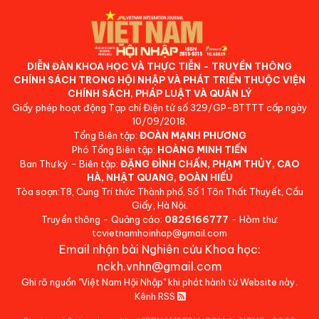
DIỄN ĐÀN KHOA HỌC VÀ THỰC TIỄN - TRUYỀN THÔNG
CHÍNH SÁCH TRONG HỘI NHẬP VÀ PHÁT TRIỂN THUỘC VIỆN
CHÍNH SÁCH, PHÁP LUẬT VÀ QUẢN LÝ
Giấy phép hoạt động Tạp chí Điện tử số 329/GP-BTTTT cấp ngày
10/09/2018.
Tổng Biên tập:
ĐOÀN MẠNH PHƯƠNG
Phó Tổng Biên tập:
HOÀNG MINH TIẾN
Ban Thư ký - Biên tập:
ĐẶNG ĐÌNH CHẤN, PHẠM THỦY, CAO
HÀ, NHẬT QUANG, ĐOÀN HIẾU
Tòa soạn:T8, Cung Trí thức Thành phố, Số 1 Tôn Thất Thuyết, Cầu
Giấy, Hà Nội.
Truyền thông - Quảng cáo:
0826166777
- Hòm thư:
tcvietnamhoinhap@gmail.com
Email nhận bài Nghiên cứu Khoa học:
nckh.vnhn@gmail.com
Ghi rõ nguồn "Việt Nam Hội Nhập" khi phát hành từ Website này.
Kênh RSS