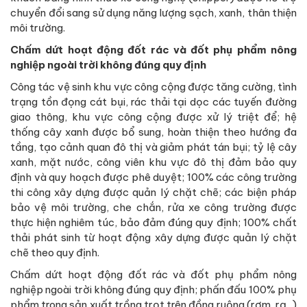
chuyển đổi sang sử dụng năng lượng sạch, xanh, thân thiện
môi trường.
Chấm dứt hoạt động đốt rác và đốt phụ phẩm nông
nghiệp ngoài trời không đúng quy định
Công tác vệ sinh khu vực công cộng được tăng cường, tình
trạng tồn đọng cát bụi, rác thải tại dọc các tuyến đường
giao thông, khu vực công cộng được xử lý triệt để; hệ
thống cây xanh được bổ sung, hoàn thiện theo hướng đa
tầng, tạo cảnh quan đô thị và giảm phát tán bụi; tỷ lệ cây
xanh, mặt nước, công viên khu vực đô thị đảm bảo quy
định và quy hoạch được phê duyệt; 100% các công trường
thi công xây dựng được quản lý chặt chẽ; các biện pháp
bảo vệ môi trường, che chắn, rửa xe công trường được
thực hiện nghiêm túc, bảo đảm đúng quy định; 100% chất
thải phát sinh từ hoạt động xây dựng được quản lý chặt
chẽ theo quy định.
Chấm dứt hoạt động đốt rác và đốt phụ phẩm nông
nghiệp ngoài trời không đúng quy định; phấn đấu 100% phụ
phẩm trong sản xuất trồng trọt trên đồng ruộng (rơm, rạ...)