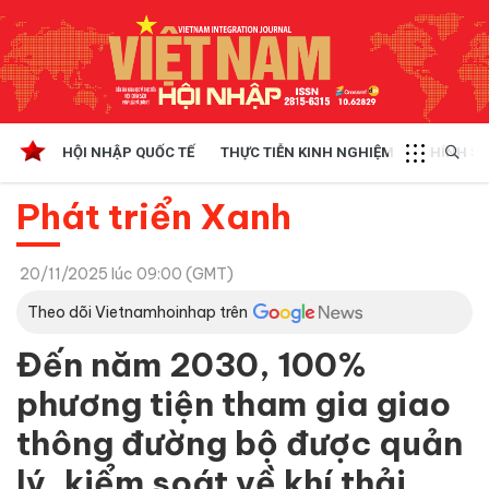
HỘI NHẬP QUỐC TẾ
THỰC TIỄN KINH NGHIỆM
CHÍNH SÁ
Phát triển Xanh
20/11/2025 lúc 09:00 (GMT)
Theo dõi Vietnamhoinhap trên
Đến năm 2030, 100%
phương tiện tham gia giao
thông đường bộ được quản
lý, kiểm soát về khí thải