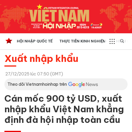
HỘI NHẬP QUỐC TẾ
THỰC TIỄN KINH NGHIỆM
CHÍNH SÁ
Xuất nhập khẩu
27/12/2025 lúc 07:50 (GMT)
Theo dõi Vietnamhoinhap trên
Cán mốc 900 tỷ USD, xuất
nhập khẩu Việt Nam khẳng
định đà hội nhập toàn cầu