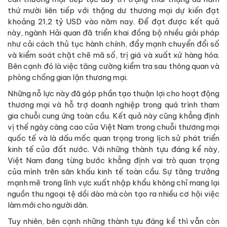
thứ mười liên tiếp với thặng dư thương mại dự kiến đạt
khoảng 21,2 tỷ USD vào năm nay. Để đạt được kết quả
này, ngành Hải quan đã triển khai đồng bộ nhiều giải pháp
như cải cách thủ tục hành chính, đẩy mạnh chuyển đổi số
và kiểm soát chặt chẽ mã số, trị giá và xuất xứ hàng hóa.
Bên cạnh đó là việc tăng cường kiểm tra sau thông quan và
phòng chống gian lận thương mại.
Những nỗ lực này đã góp phần tạo thuận lợi cho hoạt động
thương mại và hỗ trợ doanh nghiệp trong quá trình tham
gia chuỗi cung ứng toàn cầu. Kết quả này cũng khẳng định
vị thế ngày càng cao của Việt Nam trong chuỗi thương mại
quốc tế và là dấu mốc quan trọng trong lịch sử phát triển
kinh tế của đất nước. Với những thành tựu đáng kể này,
Việt Nam đang từng bước khẳng định vai trò quan trọng
của mình trên sân khấu kinh tế toàn cầu. Sự tăng trưởng
mạnh mẽ trong lĩnh vực xuất nhập khẩu không chỉ mang lại
nguồn thu ngoại tệ dồi dào mà còn tạo ra nhiều cơ hội việc
làm mới cho người dân.
Tuy nhiên, bên cạnh những thành tựu đáng kể thì vẫn còn