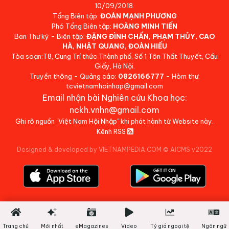
10/09/2018.
Tổng Biên tập:
ĐOÀN MẠNH PHƯƠNG
Phó Tổng Biên tập:
HOÀNG MINH TIẾN
Ban Thư ký - Biên tập:
ĐẶNG ĐÌNH CHẤN, PHẠM THỦY, CAO
HÀ, NHẬT QUANG, ĐOÀN HIẾU
Tòa soạn:T8, Cung Trí thức Thành phố, Số 1 Tôn Thất Thuyết, Cầu
Giấy, Hà Nội.
Truyền thông - Quảng cáo:
0826166777
- Hòm thư:
tcvietnamhoinhap@gmail.com
Email nhận bài Nghiên cứu Khoa học:
nckh.vnhn@gmail.com
Ghi rõ nguồn "Việt Nam Hội Nhập" khi phát hành từ Website này.
Kênh RSS
Designed & developed by VIETNAMPEDIA.COM
©
AICMS v2022
Trang chủ
Mới nhất
eMagazines
Video
Tỷ giá ngoại tệ
Ngôn ngữ