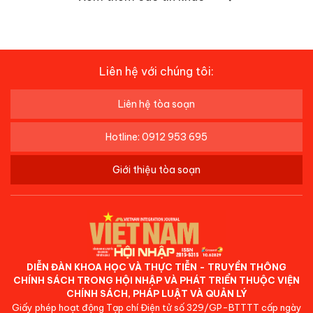
Liên hệ với chúng tôi:
Liên hệ tòa soạn
Hotline: 0912 953 695
Giới thiệu tòa soạn
DIỄN ĐÀN KHOA HỌC VÀ THỰC TIỄN - TRUYỀN THÔNG
CHÍNH SÁCH TRONG HỘI NHẬP VÀ PHÁT TRIỂN THUỘC VIỆN
CHÍNH SÁCH, PHÁP LUẬT VÀ QUẢN LÝ
Giấy phép hoạt động Tạp chí Điện tử số 329/GP-BTTTT cấp ngày