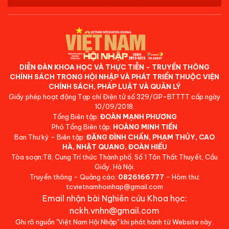
DIỄN ĐÀN KHOA HỌC VÀ THỰC TIỄN - TRUYỀN THÔNG
CHÍNH SÁCH TRONG HỘI NHẬP VÀ PHÁT TRIỂN THUỘC VIỆN
CHÍNH SÁCH, PHÁP LUẬT VÀ QUẢN LÝ
Giấy phép hoạt động Tạp chí Điện tử số 329/GP-BTTTT cấp ngày
10/09/2018.
Tổng Biên tập:
ĐOÀN MẠNH PHƯƠNG
Phó Tổng Biên tập:
HOÀNG MINH TIẾN
Ban Thư ký - Biên tập:
ĐẶNG ĐÌNH CHẤN, PHẠM THỦY, CAO
HÀ, NHẬT QUANG, ĐOÀN HIẾU
Tòa soạn:T8, Cung Trí thức Thành phố, Số 1 Tôn Thất Thuyết, Cầu
Giấy, Hà Nội.
Truyền thông - Quảng cáo:
0826166777
- Hòm thư:
tcvietnamhoinhap@gmail.com
Email nhận bài Nghiên cứu Khoa học:
nckh.vnhn@gmail.com
Ghi rõ nguồn "Việt Nam Hội Nhập" khi phát hành từ Website này.