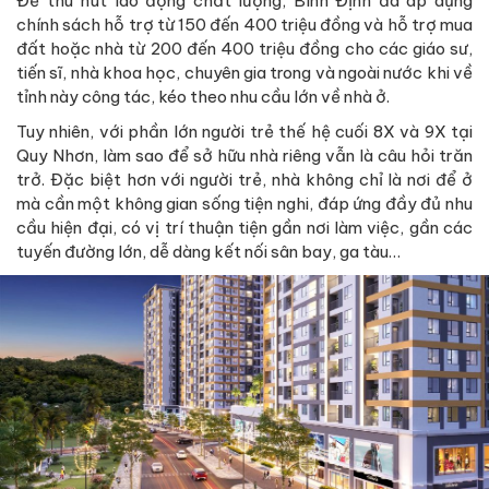
Để thu hút lao động chất lượng, Bình Định đã áp dụng
chính sách hỗ trợ từ 150 đến 400 triệu đồng và hỗ trợ mua
đất hoặc nhà từ 200 đến 400 triệu đồng cho các giáo sư,
tiến sĩ, nhà khoa học, chuyên gia trong và ngoài nước khi về
tỉnh này công tác, kéo theo nhu cầu lớn về nhà ở.
Tuy nhiên, với phần lớn người trẻ thế hệ cuối 8X và 9X tại
Quy Nhơn, làm sao để sở hữu nhà riêng vẫn là câu hỏi trăn
trở. Đặc biệt hơn với người trẻ, nhà không chỉ là nơi để ở
mà cần một không gian sống tiện nghi, đáp ứng đầy đủ nhu
cầu hiện đại, có vị trí thuận tiện gần nơi làm việc, gần các
tuyến đường lớn, dễ dàng kết nối sân bay, ga tàu…