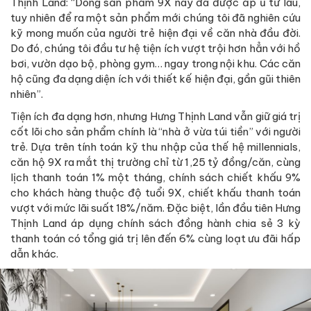
Thịnh Land: “Dòng sản phẩm 9X này đã được ấp ủ từ lâu,
tuy nhiên để ra một sản phẩm mới chúng tôi đã nghiên cứu
kỹ mong muốn của người trẻ hiện đại về căn nhà đầu đời.
Do đó, chúng tôi đầu tư hệ tiện ích vượt trội hơn hẳn với hồ
bơi, vườn dạo bộ, phòng gym… ngay trong nội khu. Các căn
hộ cũng đa dạng diện ích với thiết kế hiện đại, gần gũi thiên
nhiên”.
Tiện ích đa dạng hơn, nhưng Hưng Thịnh Land vẫn giữ giá trị
cốt lõi cho sản phẩm chính là “nhà ở vừa túi tiền” với người
trẻ. Dựa trên tính toán kỹ thu nhập của thế hệ millennials,
căn hộ 9X ra mắt thị trường chỉ từ 1,25 tỷ đồng/căn, cùng
lịch thanh toán 1% một tháng, chính sách chiết khấu 9%
cho khách hàng thuộc độ tuổi 9X, chiết khấu thanh toán
vượt với mức lãi suất 18%/năm. Đặc biệt, lần đầu tiên Hưng
Thịnh Land áp dụng chính sách đồng hành chia sẻ 3 kỳ
thanh toán có tổng giá trị lên đến 6% cùng loạt ưu đãi hấp
dẫn khác.