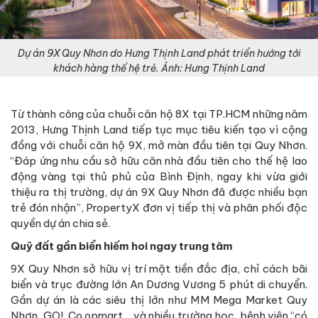
Dự án 9X Quy Nhơn do Hưng Thịnh Land phát triển hướng tới
khách hàng thế hệ trẻ. Ảnh: Hưng Thịnh Land
Từ thành công của chuỗi căn hộ 8X tại TP.HCM những năm
2013, Hưng Thịnh Land tiếp tục mục tiêu kiến tạo vì cộng
đồng với chuỗi căn hộ 9X, mở màn đầu tiên tại Quy Nhơn.
“Đáp ứng nhu cầu sở hữu căn nhà đầu tiên cho thế hệ lao
động vàng tại thủ phủ của Bình Định, ngay khi vừa giới
thiệu ra thị trường, dự án 9X Quy Nhơn đã được nhiều bạn
trẻ đón nhận”, PropertyX đơn vị tiếp thị và phân phối độc
quyền dự án chia sẻ.
Quỹ đất gần biển hiếm hoi ngay trung tâm
9X Quy Nhơn sở hữu vị trí mặt tiền đắc địa, chỉ cách bãi
biển và trục đường lớn An Dương Vương 5 phút di chuyển.
Gần dự án là các siêu thị lớn như MM Mega Market Quy
Nhơn, GO!, Co.opmart… và nhiều trường học, bệnh viện “có