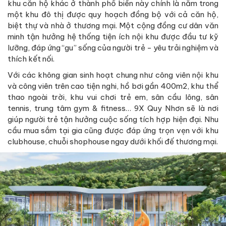
khu căn hộ khác ở thành phố biển này chính là nằm trong
một khu đô thị được quy hoạch đồng bộ với cả căn hộ,
biệt thự và nhà ở thương mại. Một cộng đồng cư dân văn
minh tận hưởng hệ thống tiện ích nội khu được đầu tư kỹ
lưỡng, đáp ứng “gu” sống của người trẻ - yêu trải nghiệm và
thích kết nối.
Với các không gian sinh hoạt chung như công viên nội khu
và công viên trên cao tiện nghi, hồ bơi gần 400m2, khu thể
thao ngoài trời, khu vui chơi trẻ em, sân cầu lông, sân
tennis, trung tâm gym & fitness… 9X Quy Nhơn sẽ là nơi
giúp người trẻ tận hưởng cuộc sống tích hợp hiện đại. Nhu
cầu mua sắm tại gia cũng được đáp ứng trọn vẹn với khu
clubhouse, chuỗi shophouse ngay dưới khối đế thương mại.