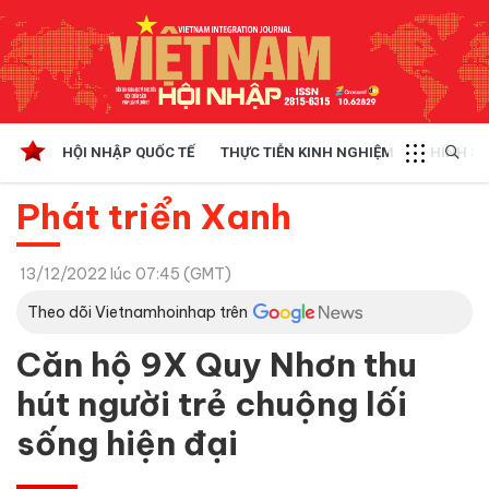
HỘI NHẬP QUỐC TẾ
THỰC TIỄN KINH NGHIỆM
CHÍNH SÁ
Phát triển Xanh
13/12/2022 lúc 07:45 (GMT)
Theo dõi Vietnamhoinhap trên
Căn hộ 9X Quy Nhơn thu
hút người trẻ chuộng lối
sống hiện đại