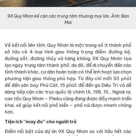
9X Quy Nhơn kế cận các trung tâm thương mại lớn. Ảnh: Ban
Mai
Về kết nối liên tỉnh, Quy Nhơn là một trong số ít thành phố
sở hữu cả 4 loại hình giao thông trọng điểm: đường bộ,
đường sắt, đường thủy và hàng không. 9X Quy Nhơn tọa
lạc ngay trung tâm thành phố, do đó, để di chuyển đến các
tỉnh thành khác, cư dân hoàn toàn có thể linh hoạt lựa chọn
phương tiện giao thông phù hợp. Từ đây chỉ mất 30 phút
để đến sân bay Phù Cát, 15 phút để đến ga Diêu Trì và dễ
dàng tiếp cận các trục quốc lộ chính 1A, 19B, 19… Ngoài ra,
cao tốc Quy Nhơn – Pleiku cũng đang được đẩy mạnh triển
khai, sẽ giúp kết nối phố biển – phố núi được nhanh chóng
hơn.
Tiện ích “may đo” cho người trẻ
Điểm nổi bật của dự án 9X Quy Nhơn so với hầu hết các