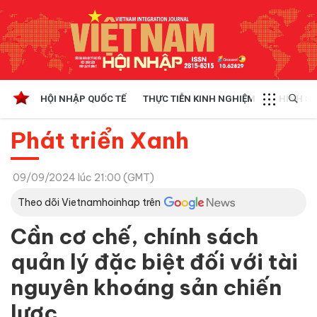
HỘI NHẬP QUỐC TẾ
THỰC TIỄN KINH NGHIỆM
CHÍNH SÁ
Phát triển Xanh
09/09/2024 lúc 21:00 (GMT)
Theo dõi Vietnamhoinhap trên
Cần cơ chế, chính sách
quản lý đặc biệt đối với tài
nguyên khoáng sản chiến
lược