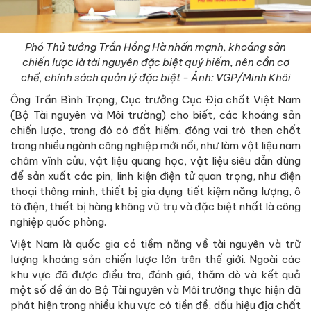
Phó Thủ tướng Trần Hồng Hà nhấn mạnh, khoáng sản
chiến lược là tài nguyên đặc biệt quý hiếm, nên cần cơ
chế, chính sách quản lý đặc biệt - Ảnh: VGP/Minh Khôi
Ông Trần Bình Trọng, Cục trưởng Cục Địa chất Việt Nam
(Bộ Tài nguyên và Môi trường) cho biết, các khoáng sản
chiến lược, trong đó có đất hiếm, đóng vai trò then chốt
trong nhiều ngành công nghiệp mới nổi, như làm vật liệu nam
châm vĩnh cửu, vật liệu quang học, vật liệu siêu dẫn dùng
để sản xuất các pin, linh kiện điện tử quan trọng, như điện
thoại thông minh, thiết bị gia dụng tiết kiệm năng lượng, ô
tô điện, thiết bị hàng không vũ trụ và đặc biệt nhất là công
nghiệp quốc phòng.
Việt Nam là quốc gia có tiềm năng về tài nguyên và trữ
lượng khoáng sản chiến lược lớn trên thế giới. Ngoài các
khu vực đã được điều tra, đánh giá, thăm dò và kết quả
một số đề án do Bộ Tài nguyên và Môi trường thực hiện đã
phát hiện trong nhiều khu vực có tiền đề, dấu hiệu địa chất