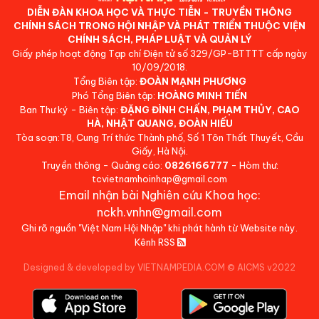
DIỄN ĐÀN KHOA HỌC VÀ THỰC TIỄN - TRUYỀN THÔNG
CHÍNH SÁCH TRONG HỘI NHẬP VÀ PHÁT TRIỂN THUỘC VIỆN
CHÍNH SÁCH, PHÁP LUẬT VÀ QUẢN LÝ
Giấy phép hoạt động Tạp chí Điện tử số 329/GP-BTTTT cấp ngày
10/09/2018.
Tổng Biên tập:
ĐOÀN MẠNH PHƯƠNG
Phó Tổng Biên tập:
HOÀNG MINH TIẾN
Ban Thư ký - Biên tập:
ĐẶNG ĐÌNH CHẤN, PHẠM THỦY, CAO
HÀ, NHẬT QUANG, ĐOÀN HIẾU
Tòa soạn:T8, Cung Trí thức Thành phố, Số 1 Tôn Thất Thuyết, Cầu
Giấy, Hà Nội.
Truyền thông - Quảng cáo:
0826166777
- Hòm thư:
tcvietnamhoinhap@gmail.com
Email nhận bài Nghiên cứu Khoa học:
nckh.vnhn@gmail.com
Ghi rõ nguồn "Việt Nam Hội Nhập" khi phát hành từ Website này.
Kênh RSS
Designed & developed by VIETNAMPEDIA.COM
©
AICMS v2022