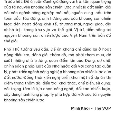
Trước hết, Đề án cần đánh giá đúng vai trò, tầm quan trọng
của tài nguyên khoáng sản chiến lược, nhất là đất hiếm, đối
với các ngành công nghiệp mới nổi, nguồn cung-cầu trên
toàn cầu; tác động, ảnh hưởng của các khoáng sản chiến
lược đến hoạt động kinh tế, thương mại, ngoại giao, địa
chính trị… trong khu vực và thế giới. Vị trí, tiềm năng tài
nguyên khoáng sản chiến lược của Việt Nam trên bản đồ
thế giới.
Phó Thủ tướng yêu cầu, Đề án không chỉ dừng lại ở hoạt
động điều tra, đánh giá, thăm dò, mà phải tham mưu, đề
xuất những chủ trương, quan điểm lớn của Đảng, cơ chế,
chính sách pháp luật của Nhà nước đối với công tác quản
lý, phát triển ngành công nghiệp khoáng sản chiến lược của
đất nước. Đồng thời kiến nghị triển khai một số dự án thí
điểm trong thăm dò, điều tra, khai thác, chế biến, sử dụng,
với trọng tâm là lựa chọn công nghệ, đối tác chiến lược,
xây dựng hành lang pháp lý phù hợp đối với các tài nguyên
khoáng sản chiến lược.
Minh Khôi - The VGP