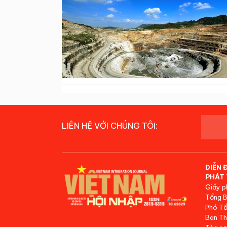
LIÊN HỆ VỚI CHÚNG TÔI:
DIỄN 
PHÁT 
Giấy p
Tổng B
Phó Tổ
Ban Th