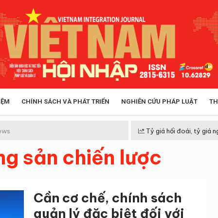
IỆM
CHÍNH SÁCH VÀ PHÁT TRIỂN
NGHIÊN CỨU PHÁP LUẬT
TH
HÓA XÃ HỘI
CHÍNH SÁCH
ews
Tỷ giá hối đoái, tỷ giá n
ng sản chiến lược
 TIỄN QUẢN LÝ
VIỆT NAM ĐIỂM ĐẾN
Cần cơ chế, chính sách
quản lý đặc biệt đối với