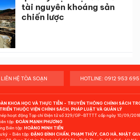
tài nguyên khoáng sản
chiến lược
LIÊN HỆ TÒA SOẠN
HOTLINE: 0912 953 695
ĐÀN KHOA HỌC VÀ THỰC TIỄN - TRUYỀN THÔNG CHÍNH SÁCH TR
TRIỂN THUỘC VIỆN CHÍNH SÁCH, PHÁP LUẬT VÀ QUẢN LÝ
hép hoạt động Tạp chí Điện tử số 329/GP-BTTTT cấp ngày 10/09/2018
iên tập:
ĐOÀN MẠNH PHƯƠNG
ng Biên tập:
HOÀNG MINH TIẾN
ư ký - Biên tập:
ĐẶNG ĐÌNH CHẤN, PHẠM THỦY, CAO HÀ, NHẬT QU