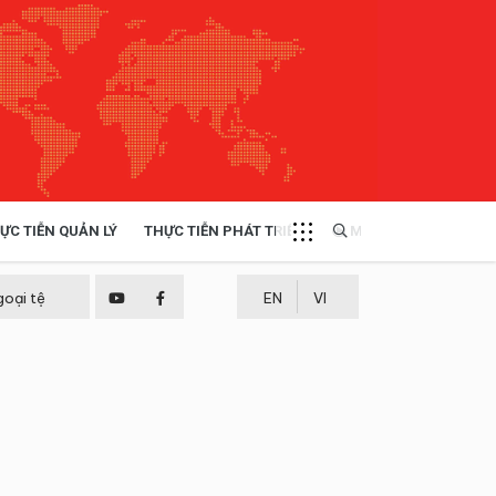
ỰC TIỄN QUẢN LÝ
THỰC TIỄN PHÁT TRIỂN
MULTIMEDIA
TÀI NGUYÊN - MÔI TRƯỜNG
goại tệ
EN
VI
THỰC TIỄN - KINH NGHIỆM