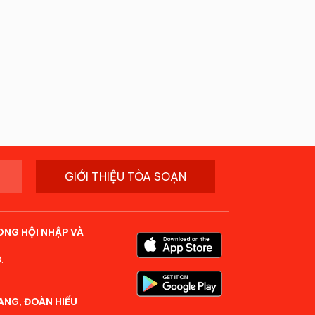
GIỚI THIỆU TÒA SOẠN
ONG HỘI NHẬP VÀ
.
ANG, ĐOÀN HIẾU