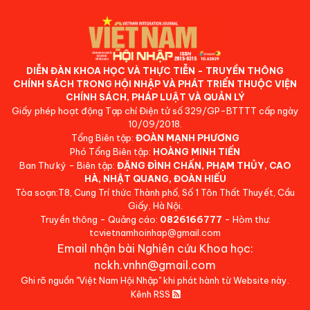
DIỄN ĐÀN KHOA HỌC VÀ THỰC TIỄN - TRUYỀN THÔNG
CHÍNH SÁCH TRONG HỘI NHẬP VÀ PHÁT TRIỂN THUỘC VIỆN
CHÍNH SÁCH, PHÁP LUẬT VÀ QUẢN LÝ
Giấy phép hoạt động Tạp chí Điện tử số 329/GP-BTTTT cấp ngày
10/09/2018.
Tổng Biên tập:
ĐOÀN MẠNH PHƯƠNG
Phó Tổng Biên tập:
HOÀNG MINH TIẾN
Ban Thư ký - Biên tập:
ĐẶNG ĐÌNH CHẤN, PHẠM THỦY, CAO
HÀ, NHẬT QUANG, ĐOÀN HIẾU
Tòa soạn:T8, Cung Trí thức Thành phố, Số 1 Tôn Thất Thuyết, Cầu
Giấy, Hà Nội.
Truyền thông - Quảng cáo:
0826166777
- Hòm thư:
tcvietnamhoinhap@gmail.com
Email nhận bài Nghiên cứu Khoa học:
nckh.vnhn@gmail.com
Ghi rõ nguồn "Việt Nam Hội Nhập" khi phát hành từ Website này.
Kênh RSS