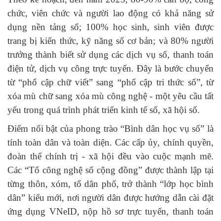
chức, viên chức và người lao động có khả năng sử
dụng nền tảng số; 100% học sinh, sinh viên được
trang bị kiến thức, kỹ năng số cơ bản; và 80% người
trưởng thành biết sử dụng các dịch vụ số, thanh toán
điện tử, dịch vụ công trực tuyến. Đây là bước chuyển
từ “phổ cập chữ viết” sang “phổ cập tri thức số”, từ
xóa mù chữ sang xóa mù công nghệ - một yêu cầu tất
yếu trong quá trình phát triển kinh tế số, xã hội số.
Điểm nổi bật của phong trào “Bình dân học vụ số” là
tính toàn dân và toàn diện. Các cấp ủy, chính quyền,
đoàn thể chính trị - xã hội đều vào cuộc mạnh mẽ.
Các “Tổ công nghệ số cộng đồng” được thành lập tại
từng thôn, xóm, tổ dân phố, trở thành “lớp học bình
dân” kiểu mới, nơi người dân được hướng dẫn cài đặt
ứng dụng VNeID, nộp hồ sơ trực tuyến, thanh toán