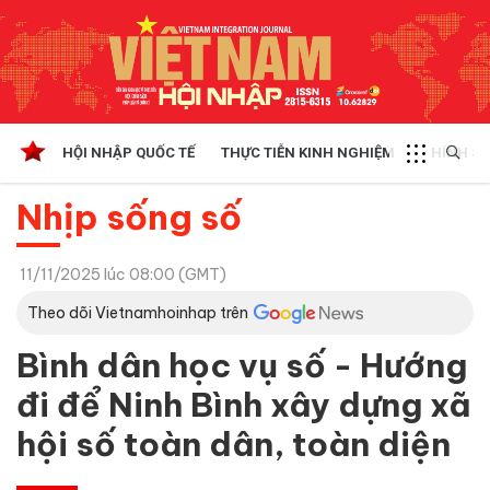
HỘI NHẬP QUỐC TẾ
THỰC TIỄN KINH NGHIỆM
CHÍNH SÁ
Nhịp sống số
11/11/2025 lúc 08:00 (GMT)
Theo dõi Vietnamhoinhap trên
Bình dân học vụ số - Hướng
đi để Ninh Bình xây dựng xã
hội số toàn dân, toàn diện