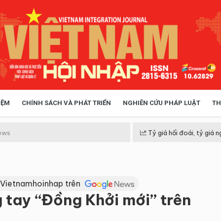
IỆM
CHÍNH SÁCH VÀ PHÁT TRIỂN
NGHIÊN CỨU PHÁP LUẬT
TH
HÓA XÃ HỘI
CHÍNH SÁCH
ews
Tỷ giá hối đoái, tỷ giá n
 TIỄN QUẢN LÝ
VIỆT NAM ĐIỂM ĐẾN
 Vietnamhoinhap trên
 tay “Đồng Khởi mới” trên