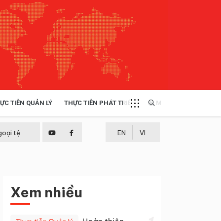
ỰC TIỄN QUẢN LÝ
THỰC TIỄN PHÁT TRIỂN
MULTIMEDIA
TÀI NGUYÊN - MÔI TRƯỜNG
goại tệ
EN
VI
THỰC TIỄN - KINH NGHIỆM
Xem nhiều