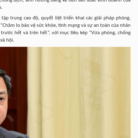
 chống dịch; ảnh hưởng đáng kể đến sản xuất kinh doanh của
n.
tập trung cao độ, quyết liệt triển khai các giải pháp phòng,
 “Chăm lo bảo vệ sức khỏe, tính mạng và sự an toàn của nhân
 trước hết và trên hết”, với mục tiêu kép “Vừa phòng, chống
.
 xã hội