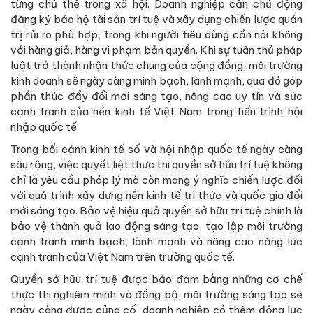
từng chủ thể trong xã hội. Doanh nghiệp cần chủ động
đăng ký bảo hộ tài sản trí tuệ và xây dựng chiến lược quản
trị rủi ro phù hợp, trong khi người tiêu dùng cần nói không
với hàng giả, hàng vi phạm bản quyền. Khi sự tuân thủ pháp
luật trở thành nhận thức chung của cộng đồng, môi trường
kinh doanh sẽ ngày càng minh bạch, lành mạnh, qua đó góp
phần thúc đẩy đổi mới sáng tạo, nâng cao uy tín và sức
cạnh tranh của nền kinh tế Việt Nam trong tiến trình hội
nhập quốc tế.
Trong bối cảnh kinh tế số và hội nhập quốc tế ngày càng
sâu rộng, việc quyết liệt thực thi quyền sở hữu trí tuệ không
chỉ là yêu cầu pháp lý mà còn mang ý nghĩa chiến lược đối
với quá trình xây dựng nền kinh tế tri thức và quốc gia đổi
mới sáng tạo. Bảo vệ hiệu quả quyền sở hữu trí tuệ chính là
bảo vệ thành quả lao động sáng tạo, tạo lập môi trường
cạnh tranh minh bạch, lành mạnh và nâng cao năng lực
cạnh tranh của Việt Nam trên trường quốc tế.
Quyền sở hữu trí tuệ được bảo đảm bằng những cơ chế
thực thi nghiêm minh và đồng bộ, môi trường sáng tạo sẽ
ngày càng được củng cố, doanh nghiệp có thêm động lực