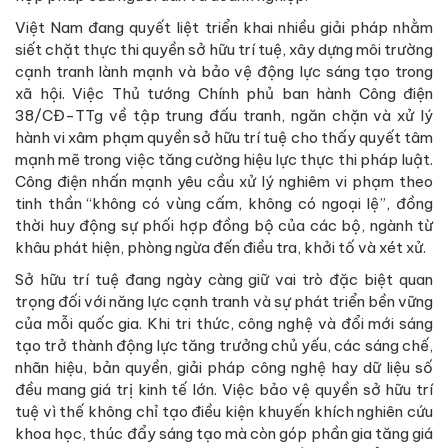
Việt Nam đang quyết liệt triển khai nhiều giải pháp nhằm
siết chặt thực thi quyền sở hữu trí tuệ, xây dựng môi trường
cạnh tranh lành mạnh và bảo vệ động lực sáng tạo trong
xã hội. Việc Thủ tướng Chính phủ ban hành Công điện
38/CĐ-TTg về tập trung đấu tranh, ngăn chặn và xử lý
hành vi xâm phạm quyền sở hữu trí tuệ cho thấy quyết tâm
mạnh mẽ trong việc tăng cường hiệu lực thực thi pháp luật.
Công điện nhấn mạnh yêu cầu xử lý nghiêm vi phạm theo
tinh thần “không có vùng cấm, không có ngoại lệ”, đồng
thời huy động sự phối hợp đồng bộ của các bộ, ngành từ
khâu phát hiện, phòng ngừa đến điều tra, khởi tố và xét xử.
Sở hữu trí tuệ đang ngày càng giữ vai trò đặc biệt quan
trọng đối với năng lực cạnh tranh và sự phát triển bền vững
của mỗi quốc gia. Khi tri thức, công nghệ và đổi mới sáng
tạo trở thành động lực tăng trưởng chủ yếu, các sáng chế,
nhãn hiệu, bản quyền, giải pháp công nghệ hay dữ liệu số
đều mang giá trị kinh tế lớn. Việc bảo vệ quyền sở hữu trí
tuệ vì thế không chỉ tạo điều kiện khuyến khích nghiên cứu
khoa học, thúc đẩy sáng tạo mà còn góp phần gia tăng giá