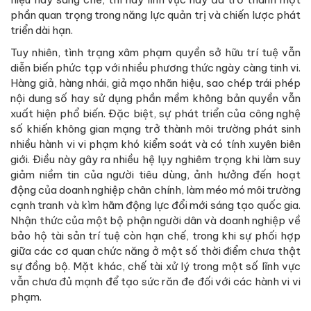
phần quan trọng trong năng lực quản trị và chiến lược phát
triển dài hạn.
Tuy nhiên, tình trạng xâm phạm quyền sở hữu trí tuệ vẫn
diễn biến phức tạp với nhiều phương thức ngày càng tinh vi.
Hàng giả, hàng nhái, giả mạo nhãn hiệu, sao chép trái phép
nội dung số hay sử dụng phần mềm không bản quyền vẫn
xuất hiện phổ biến. Đặc biệt, sự phát triển của công nghệ
số khiến không gian mạng trở thành môi trường phát sinh
nhiều hành vi vi phạm khó kiểm soát và có tính xuyên biên
giới. Điều này gây ra nhiều hệ lụy nghiêm trọng khi làm suy
giảm niềm tin của người tiêu dùng, ảnh hưởng đến hoạt
động của doanh nghiệp chân chính, làm méo mó môi trường
cạnh tranh và kìm hãm động lực đổi mới sáng tạo quốc gia.
Nhận thức của một bộ phận người dân và doanh nghiệp về
bảo hộ tài sản trí tuệ còn hạn chế, trong khi sự phối hợp
giữa các cơ quan chức năng ở một số thời điểm chưa thật
sự đồng bộ. Mặt khác, chế tài xử lý trong một số lĩnh vực
vẫn chưa đủ mạnh để tạo sức răn đe đối với các hành vi vi
phạm.