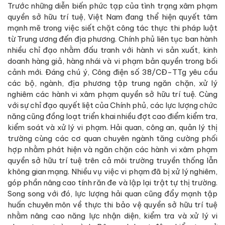
Trước những diễn biến phức tạp của tình trạng xâm phạm
quyền sở hữu trí tuệ, Việt Nam đang thể hiện quyết tâm
mạnh mẽ trong việc siết chặt công tác thực thi pháp luật
từ Trung ương đến địa phương. Chính phủ liên tục ban hành
nhiều chỉ đạo nhằm đấu tranh với hành vi sản xuất, kinh
doanh hàng giả, hàng nhái và vi phạm bản quyền trong bối
cảnh mới. Đáng chú ý, Công điện số 38/CĐ-TTg yêu cầu
các bộ, ngành, địa phương tập trung ngăn chặn, xử lý
nghiêm các hành vi xâm phạm quyền sở hữu trí tuệ. Cùng
với sự chỉ đạo quyết liệt của Chính phủ, các lực lượng chức
năng cũng đồng loạt triển khai nhiều đợt cao điểm kiểm tra,
kiểm soát và xử lý vi phạm. Hải quan, công an, quản lý thị
trường cùng các cơ quan chuyên ngành tăng cường phối
hợp nhằm phát hiện và ngăn chặn các hành vi xâm phạm
quyền sở hữu trí tuệ trên cả môi trường truyền thống lẫn
không gian mạng. Nhiều vụ việc vi phạm đã bị xử lý nghiêm,
góp phần nâng cao tính răn đe và lập lại trật tự thị trường.
Song song với đó, lực lượng hải quan cũng đẩy mạnh tập
huấn chuyên môn về thực thi bảo vệ quyền sở hữu trí tuệ
nhằm nâng cao năng lực nhận diện, kiểm tra và xử lý vi