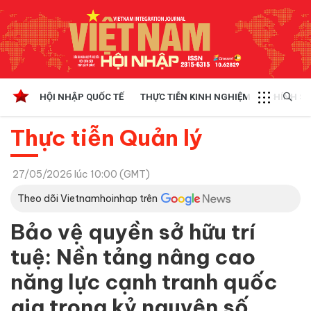
HỘI NHẬP QUỐC TẾ
THỰC TIỄN KINH NGHIỆM
CHÍNH SÁ
Thực tiễn Quản lý
27/05/2026 lúc 10:00 (GMT)
Theo dõi Vietnamhoinhap trên
Bảo vệ quyền sở hữu trí
tuệ: Nền tảng nâng cao
năng lực cạnh tranh quốc
gia trong kỷ nguyên số