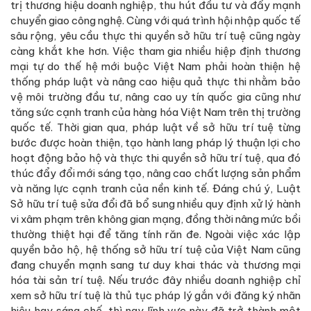
trị thương hiệu doanh nghiệp, thu hút đầu tư và đẩy mạnh
chuyển giao công nghệ. Cùng với quá trình hội nhập quốc tế
sâu rộng, yêu cầu thực thi quyền sở hữu trí tuệ cũng ngày
càng khắt khe hơn. Việc tham gia nhiều hiệp định thương
mại tự do thế hệ mới buộc Việt Nam phải hoàn thiện hệ
thống pháp luật và nâng cao hiệu quả thực thi nhằm bảo
vệ môi trường đầu tư, nâng cao uy tín quốc gia cũng như
tăng sức cạnh tranh của hàng hóa Việt Nam trên thị trường
quốc tế. Thời gian qua, pháp luật về sở hữu trí tuệ từng
bước được hoàn thiện, tạo hành lang pháp lý thuận lợi cho
hoạt động bảo hộ và thực thi quyền sở hữu trí tuệ, qua đó
thúc đẩy đổi mới sáng tạo, nâng cao chất lượng sản phẩm
và năng lực cạnh tranh của nền kinh tế. Đáng chú ý, Luật
Sở hữu trí tuệ sửa đổi đã bổ sung nhiều quy định xử lý hành
vi xâm phạm trên không gian mạng, đồng thời nâng mức bồi
thường thiệt hại để tăng tính răn đe. Ngoài việc xác lập
quyền bảo hộ, hệ thống sở hữu trí tuệ của Việt Nam cũng
đang chuyển mạnh sang tư duy khai thác và thương mại
hóa tài sản trí tuệ. Nếu trước đây nhiều doanh nghiệp chỉ
xem sở hữu trí tuệ là thủ tục pháp lý gắn với đăng ký nhãn
hiệu hay sáng chế, thì nay lĩnh vực này đã trở thành một