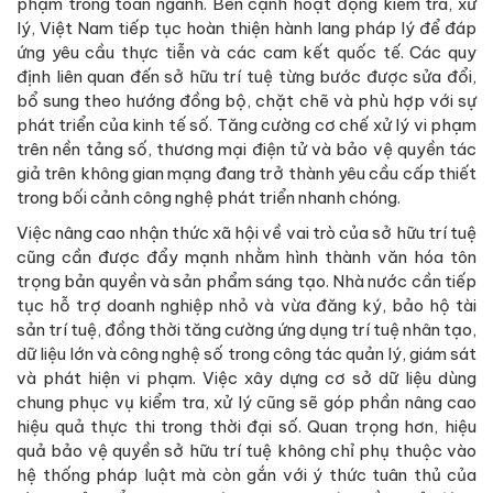
phạm trong toàn ngành. Bên cạnh hoạt động kiểm tra, xử
lý, Việt Nam tiếp tục hoàn thiện hành lang pháp lý để đáp
ứng yêu cầu thực tiễn và các cam kết quốc tế. Các quy
định liên quan đến sở hữu trí tuệ từng bước được sửa đổi,
bổ sung theo hướng đồng bộ, chặt chẽ và phù hợp với sự
phát triển của kinh tế số. Tăng cường cơ chế xử lý vi phạm
trên nền tảng số, thương mại điện tử và bảo vệ quyền tác
giả trên không gian mạng đang trở thành yêu cầu cấp thiết
trong bối cảnh công nghệ phát triển nhanh chóng.
Việc nâng cao nhận thức xã hội về vai trò của sở hữu trí tuệ
cũng cần được đẩy mạnh nhằm hình thành văn hóa tôn
trọng bản quyền và sản phẩm sáng tạo. Nhà nước cần tiếp
tục hỗ trợ doanh nghiệp nhỏ và vừa đăng ký, bảo hộ tài
sản trí tuệ, đồng thời tăng cường ứng dụng trí tuệ nhân tạo,
dữ liệu lớn và công nghệ số trong công tác quản lý, giám sát
và phát hiện vi phạm. Việc xây dựng cơ sở dữ liệu dùng
chung phục vụ kiểm tra, xử lý cũng sẽ góp phần nâng cao
hiệu quả thực thi trong thời đại số. Quan trọng hơn, hiệu
quả bảo vệ quyền sở hữu trí tuệ không chỉ phụ thuộc vào
hệ thống pháp luật mà còn gắn với ý thức tuân thủ của