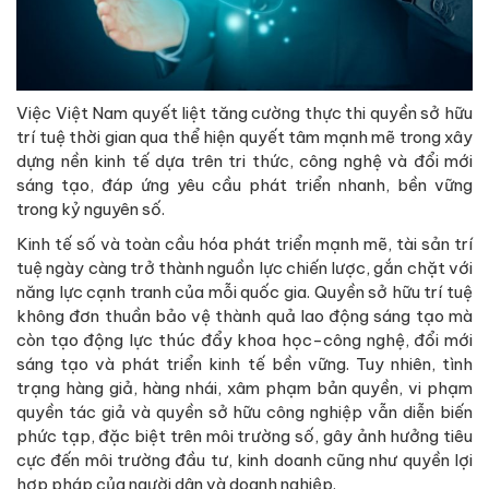
Việc Việt Nam quyết liệt tăng cường thực thi quyền sở hữu
trí tuệ thời gian qua thể hiện quyết tâm mạnh mẽ trong xây
dựng nền kinh tế dựa trên tri thức, công nghệ và đổi mới
sáng tạo, đáp ứng yêu cầu phát triển nhanh, bền vững
trong kỷ nguyên số.
Kinh tế số và toàn cầu hóa phát triển mạnh mẽ, tài sản trí
tuệ ngày càng trở thành nguồn lực chiến lược, gắn chặt với
năng lực cạnh tranh của mỗi quốc gia. Quyền sở hữu trí tuệ
không đơn thuần bảo vệ thành quả lao động sáng tạo mà
còn tạo động lực thúc đẩy khoa học-công nghệ, đổi mới
sáng tạo và phát triển kinh tế bền vững. Tuy nhiên, tình
trạng hàng giả, hàng nhái, xâm phạm bản quyền, vi phạm
quyền tác giả và quyền sở hữu công nghiệp vẫn diễn biến
phức tạp, đặc biệt trên môi trường số, gây ảnh hưởng tiêu
cực đến môi trường đầu tư, kinh doanh cũng như quyền lợi
hợp pháp của người dân và doanh nghiệp.