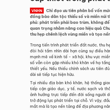
Chỉ đạo ưu tiên phân bổ vốn mứ
VNHN
đồng bào dân tộc thiểu số và miền núi t
phủ: phát triển phải bao trùm, không để 
quan trọng nhằm nâng cao hiệu quả Chư
thu hẹp chênh lệch vùng miền và tạo nề
Trong tiến trình phát triển đất nước, thu 
đòi hỏi tầm nhìn dài hạn cùng sự điều h
mạnh mẽ về kinh tế - xã hội, khu vực miền
số vẫn còn gặp nhiều khó khăn về hạ tầng
thiết yếu. Nếu thiếu chính sách ưu tiên 
dài sẽ tiếp tục hiện hữu.
Tại nhiều địa bàn khó khăn, hệ thống gia
tiếp cận giáo dục, y tế, nước sạch và t
ảnh hưởng trực tiếp đến đời sống người 
trở động lực phát triển tại chỗ. Vì vậy, đ
mắt mà là tạo nền tảng để địa phương nâng