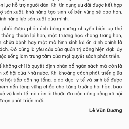
 lực hỗ trợ người dân. Khi tín dụng ưu đãi được kết hợp
rợ sản xuất, khả năng tạo sinh kế bền vững sẽ cao hơn,
ính năng lực sản xuất của mình.
g phải được phản ánh bằng những chuyển biến cụ thể
 thông thuận lợi hơn, một trường học khang trang hơn,
 chữa bệnh hay một mô hình sinh kế ổn định chính là
ách. Đó cũng là yêu cầu của quản trị công hiện đại: lấy
uộc sống làm trung tâm của mọi quyết sách phát triển.
hế không chỉ là quyết định phân bổ ngân sách mà còn là
 xã hội của Nhà nước. Khi khoảng cách phát triển giữa
 hội tiếp cận hạ tầng, giáo dục, y tế và sinh kế được
hêm nền tảng vững chắc cho tăng trưởng hài hòa, bao
quả về kinh tế mà còn là thước đo của công bằng xã hội
 đoạn phát triển mới.
Lê Văn Dương