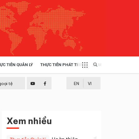
ỰC TIỄN QUẢN LÝ
THỰC TIỄN PHÁT TRIỂN
MULTIMEDIA
TÀI NGUYÊN - MÔI TRƯỜNG
goại tệ
EN
VI
THỰC TIỄN - KINH NGHIỆM
Xem nhiều