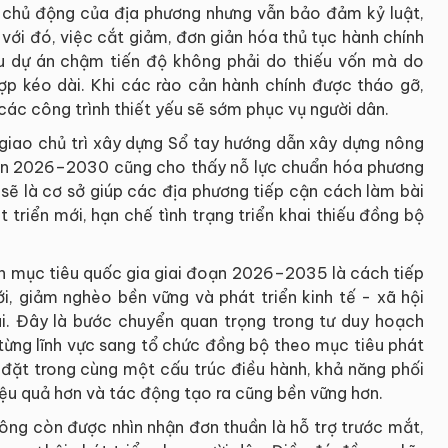
 chủ động của địa phương nhưng vẫn bảo đảm kỷ luật,
với đó, việc cắt giảm, đơn giản hóa thủ tục hành chính
ều dự án chậm tiến độ không phải do thiếu vốn mà do
ợp kéo dài. Khi các rào cản hành chính được tháo gỡ,
các công trình thiết yếu sẽ sớm phục vụ người dân.
giao chủ trì xây dựng Sổ tay hướng dẫn xây dựng nông
oạn 2026–2030 cũng cho thấy nỗ lực chuẩn hóa phương
 sẽ là cơ sở giúp các địa phương tiếp cận cách làm bài
 triển mới, hạn chế tình trạng triển khai thiếu đồng bộ
h mục tiêu quốc gia giai đoạn 2026–2035 là cách tiếp
i, giảm nghèo bền vững và phát triển kinh tế - xã hội
i. Đây là bước chuyển quan trọng trong tư duy hoạch
o từng lĩnh vực sang tổ chức đồng bộ theo mục tiêu phát
c đặt trong cùng một cấu trúc điều hành, khả năng phối
iệu quả hơn và tác động tạo ra cũng bền vững hơn.
ông còn được nhìn nhận đơn thuần là hỗ trợ trước mắt,