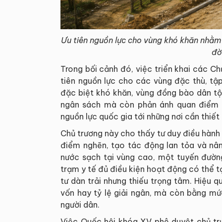
Ưu tiên nguồn lực cho vùng khó khăn nhằm
đờ
Trong bối cảnh đó, việc triển khai các C
tiên nguồn lực cho các vùng đặc thù, tậ
đặc biệt khó khăn, vùng đồng bào dân tộc
ngân sách mà còn phản ánh quan điểm p
nguồn lực quốc gia tới những nơi cần thiết
Chủ trương này cho thấy tư duy điều hành
điểm nghẽn, tạo tác động lan tỏa và nân
nước sạch tại vùng cao, một tuyến đườn
trạm y tế đủ điều kiện hoạt động có thể tạ
tư dàn trải nhưng thiếu trọng tâm. Hiệu
vốn hay tỷ lệ giải ngân, mà còn bằng mức
người dân.
Việc Quốc hội khóa XV phê duyệt chủ trư