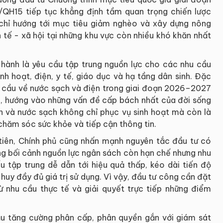
QH15 tiếp tục khẳng định tầm quan trọng chiến lược
 chỉ hướng tới mục tiêu giảm nghèo và xây dựng nông
 tế - xã hội tại những khu vực còn nhiều khó khăn nhất
hành là yêu cầu tập trung nguồn lực cho các nhu cầu
inh hoạt, điện, y tế, giáo dục và hạ tầng dân sinh. Đặc
hu cầu về nước sạch và điện trong giai đoạn 2026–2027
g, hướng vào những vấn đề cấp bách nhất của đời sống
iện và nước sạch không chỉ phục vụ sinh hoạt mà còn là
 chăm sóc sức khỏe và tiếp cận thông tin.
 tiên, Chính phủ cũng nhấn mạnh nguyên tắc đầu tư có
ong bối cảnh nguồn lực ngân sách còn hạn chế nhưng nhu
ếu tập trung dễ dẫn tới hiệu quả thấp, kéo dài tiến độ
huy đầy đủ giá trị sử dụng. Vì vậy, đầu tư công cần đặt
từ nhu cầu thực tế và giải quyết trực tiếp những điểm
ầu tăng cường phân cấp, phân quyền gắn với giám sát