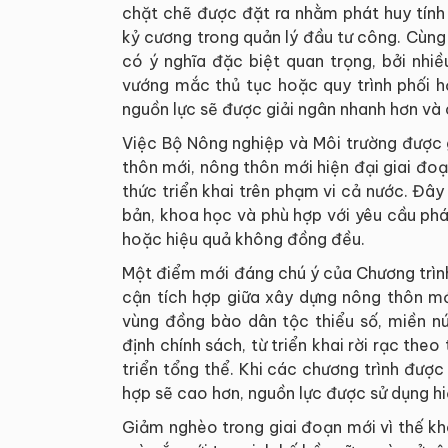
chặt chẽ được đặt ra nhằm phát huy tính
kỷ cương trong quản lý đầu tư công. Cùng 
có ý nghĩa đặc biệt quan trọng, bởi nhi
vướng mắc thủ tục hoặc quy trình phối h
nguồn lực sẽ được giải ngân nhanh hơn và 
Việc Bộ Nông nghiệp và Môi trường được 
thôn mới, nông thôn mới hiện đại giai đ
thức triển khai trên phạm vi cả nước. Đây
bản, khoa học và phù hợp với yêu cầu phát
hoặc hiệu quả không đồng đều.
Một điểm mới đáng chú ý của Chương trìn
cận tích hợp giữa xây dựng nông thôn mớ
vùng đồng bào dân tộc thiểu số, miền nú
định chính sách, từ triển khai rời rạc the
triển tổng thể. Khi các chương trình đượ
hợp sẽ cao hơn, nguồn lực được sử dụng h
Giảm nghèo trong giai đoạn mới vì thế kh