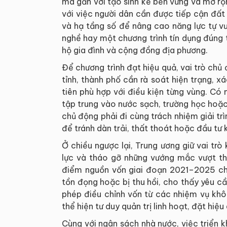
mà gắn với tạo sinh kế bền vững và mở rộ
với việc người dân cần được tiếp cận đất 
và hạ tầng số để nâng cao năng lực tự v
nghề hay một chương trình tín dụng đúng t
hộ gia đình và cộng đồng địa phương.
Để chương trình đạt hiệu quả, vai trò chủ 
tỉnh, thành phố cần rà soát hiện trạng, 
tiên phù hợp với điều kiện từng vùng. Có 
tập trung vào nước sạch, trường học hoặc h
chủ động phải đi cùng trách nhiệm giải tr
để tránh dàn trải, thất thoát hoặc đầu tư 
Ở chiều ngược lại, Trung ương giữ vai tr
lực và tháo gỡ những vướng mắc vượt th
điểm nguồn vốn giai đoạn 2021–2025 ch
tồn đọng hoặc bị thu hồi, cho thấy yêu c
phép điều chỉnh vốn từ các nhiệm vụ khô
thể hiện tư duy quản trị linh hoạt, đặt hiệu
Cùng với ngân sách nhà nước, việc triển 