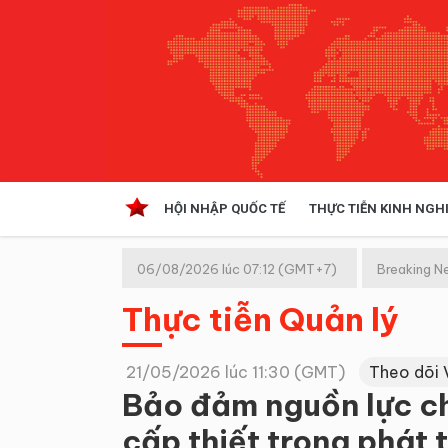
HỘI NHẬP QUỐC TẾ
THỰC TIỄN KINH NGH
HỘI NHẬP QUỐC TẾ
VĂN 
06/08/2026 lúc 07:12 (GMT+7)
Breaking N
Kinh tế hội nhập
Thực tiễn Quản lý
Doanh nghiệp
NGHIÊN CỨU PHÁP LUẬT
THỰC
21/05/2026 lúc 11:30 (GMT)
Theo dõi 
Bảo đảm nguồn lực ch
cấp thiết trong phát 