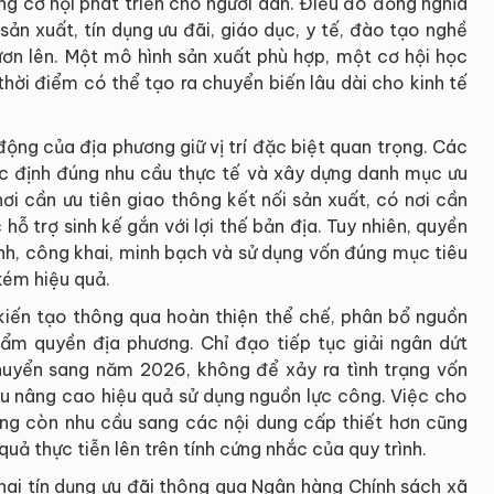
ng cơ hội phát triển cho người dân. Điều đó đồng nghĩa
sản xuất, tín dụng ưu đãi, giáo dục, y tế, đào tạo nghề
ươn lên. Một mô hình sản xuất phù hợp, một cơ hội học
hời điểm có thể tạo ra chuyển biến lâu dài cho kinh tế
động của địa phương giữ vị trí đặc biệt quan trọng. Các
xác định đúng nhu cầu thực tế và xây dựng danh mục ưu
nơi cần ưu tiên giao thông kết nối sản xuất, có nơi cần
ỗ trợ sinh kế gắn với lợi thế bản địa. Tuy nhiên, quyền
ình, công khai, minh bạch và sử dụng vốn đúng mục tiêu
kém hiệu quả.
ò kiến tạo thông qua hoàn thiện thể chế, phân bổ nguồn
ẩm quyền địa phương. Chỉ đạo tiếp tục giải ngân dứt
uyển sang năm 2026, không để xảy ra tình trạng vốn
ầu nâng cao hiệu quả sử dụng nguồn lực công. Việc cho
ng còn nhu cầu sang các nội dung cấp thiết hơn cũng
 quả thực tiễn lên trên tính cứng nhắc của quy trình.
khai tín dụng ưu đãi thông qua Ngân hàng Chính sách xã