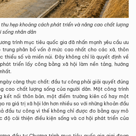
 thu hẹp khoảng cách phát triển và nâng cao chất lượng
i sống nhân dân
hương trình mục tiêu quốc gia đã nhấn mạnh yêu cầu ưu
p trung phân bổ vốn ở mức cao nhất cho các xã, thôn
 thiểu số và miền núi. Đây không chỉ là quyết định về
hát triển lấy công bằng xã hội làm nền tảng, hướng
 nhất.
 ngày càng thực chất: đầu tư công phải giải quyết đúng
g cao chất lượng sống của người dân. Một công trình
g kết nối thôn bản, một điểm trường kiên cố hay một
o ra giá trị xã hội lớn hơn nhiều so với những khoản đầu
 quả đầu tư công vì thế không chỉ được đo bằng quy mô
 độ cải thiện điều kiện sống và cơ hội phát triển của
ơng đầu tư Chương trình mục tiêu quốc gia giai đoạn