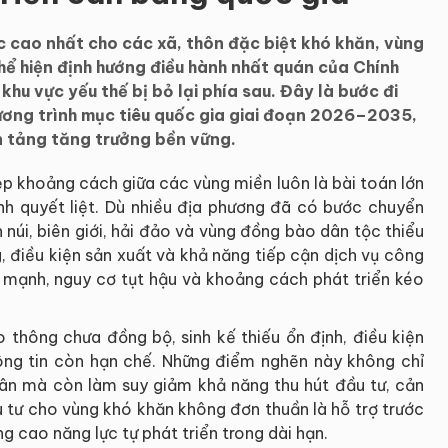
c cao nhất cho các xã, thôn đặc biệt khó khăn, vùng
hể hiện định hướng điều hành nhất quán của Chính
khu vực yếu thế bị bỏ lại phía sau. Đây là bước đi
ơng trình mục tiêu quốc gia giai đoạn 2026–2035,
n tảng tăng trưởng bền vững.
hẹp khoảng cách giữa các vùng miền luôn là bài toán lớn
ành quyết liệt. Dù nhiều địa phương đã có bước chuyển
 núi, biên giới, hải đảo và vùng đồng bào dân tộc thiểu
, điều kiện sản xuất và khả năng tiếp cận dịch vụ công
đủ mạnh, nguy cơ tụt hậu và khoảng cách phát triển kéo
o thông chưa đồng bộ, sinh kế thiếu ổn định, điều kiện
hông tin còn hạn chế. Những điểm nghẽn này không chỉ
dân mà còn làm suy giảm khả năng thu hút đầu tư, cản
ầu tư cho vùng khó khăn không đơn thuần là hỗ trợ trước
 cao năng lực tự phát triển trong dài hạn.