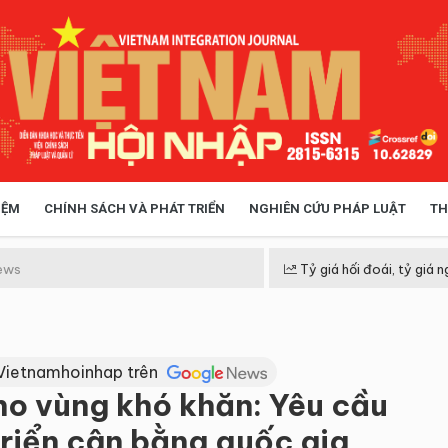
IỆM
CHÍNH SÁCH VÀ PHÁT TRIỂN
NGHIÊN CỨU PHÁP LUẬT
TH
HÓA XÃ HỘI
CHÍNH SÁCH
ews
Tỷ giá hối đoái, tỷ giá n
 TIỄN QUẢN LÝ
VIỆT NAM ĐIỂM ĐẾN
Vietnamhoinhap trên
o vùng khó khăn: Yêu cầu
triển cân bằng quốc gia