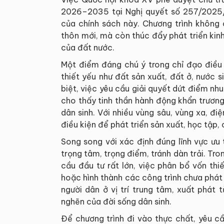
2026–2035 tại Nghị quyết số 257/2025/
của chính sách này. Chương trình không
thôn mới, mà còn thúc đẩy phát triển kinh
của đất nước.
Một điểm đáng chú ý trong chỉ đạo điều 
thiết yếu như đất sản xuất, đất ở, nước s
biệt, việc yêu cầu giải quyết dứt điểm n
cho thấy tinh thần hành động khẩn trươn
dân sinh. Với nhiều vùng sâu, vùng xa, đ
điều kiện để phát triển sản xuất, học tập,
Song song với xác định đúng lĩnh vực ưu
trọng tâm, trọng điểm, tránh dàn trải. Tr
cầu đầu tư rất lớn, việc phân bổ vốn thi
hoặc hình thành các công trình chưa phát 
người dân ở vị trí trung tâm, xuất phát 
nghẽn của đời sống dân sinh.
Để chương trình đi vào thực chất, yêu c