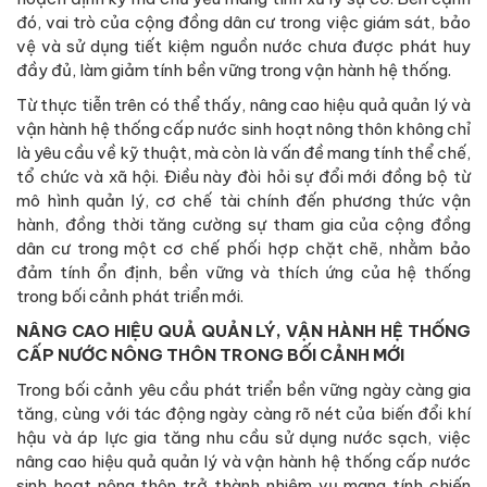
đó, vai trò của cộng đồng dân cư trong việc giám sát, bảo
vệ và sử dụng tiết kiệm nguồn nước chưa được phát huy
đầy đủ, làm giảm tính bền vững trong vận hành hệ thống.
Từ thực tiễn trên có thể thấy, nâng cao hiệu quả quản lý và
vận hành hệ thống cấp nước sinh hoạt nông thôn không chỉ
là yêu cầu về kỹ thuật, mà còn là vấn đề mang tính thể chế,
tổ chức và xã hội. Điều này đòi hỏi sự đổi mới đồng bộ từ
mô hình quản lý, cơ chế tài chính đến phương thức vận
hành, đồng thời tăng cường sự tham gia của cộng đồng
dân cư trong một cơ chế phối hợp chặt chẽ, nhằm bảo
đảm tính ổn định, bền vững và thích ứng của hệ thống
trong bối cảnh phát triển mới.
NÂNG CAO HIỆU QUẢ QUẢN LÝ, VẬN HÀNH HỆ THỐNG
CẤP NƯỚC NÔNG THÔN TRONG BỐI CẢNH MỚI
Trong bối cảnh yêu cầu phát triển bền vững ngày càng gia
tăng, cùng với tác động ngày càng rõ nét của biến đổi khí
hậu và áp lực gia tăng nhu cầu sử dụng nước sạch, việc
nâng cao hiệu quả quản lý và vận hành hệ thống cấp nước
sinh hoạt nông thôn trở thành nhiệm vụ mang tính chiến