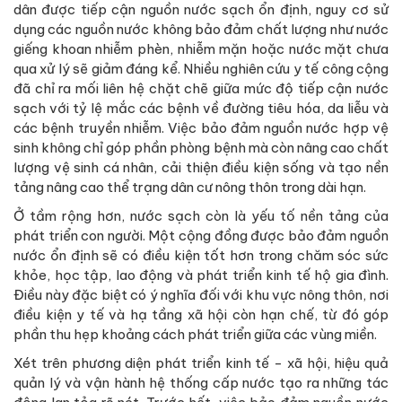
dân được tiếp cận nguồn nước sạch ổn định, nguy cơ sử
dụng các nguồn nước không bảo đảm chất lượng như nước
giếng khoan nhiễm phèn, nhiễm mặn hoặc nước mặt chưa
qua xử lý sẽ giảm đáng kể. Nhiều nghiên cứu y tế công cộng
đã chỉ ra mối liên hệ chặt chẽ giữa mức độ tiếp cận nước
sạch với tỷ lệ mắc các bệnh về đường tiêu hóa, da liễu và
các bệnh truyền nhiễm. Việc bảo đảm nguồn nước hợp vệ
sinh không chỉ góp phần phòng bệnh mà còn nâng cao chất
lượng vệ sinh cá nhân, cải thiện điều kiện sống và tạo nền
tảng nâng cao thể trạng dân cư nông thôn trong dài hạn.
Ở tầm rộng hơn, nước sạch còn là yếu tố nền tảng của
phát triển con người. Một cộng đồng được bảo đảm nguồn
nước ổn định sẽ có điều kiện tốt hơn trong chăm sóc sức
khỏe, học tập, lao động và phát triển kinh tế hộ gia đình.
Điều này đặc biệt có ý nghĩa đối với khu vực nông thôn, nơi
điều kiện y tế và hạ tầng xã hội còn hạn chế, từ đó góp
phần thu hẹp khoảng cách phát triển giữa các vùng miền.
Xét trên phương diện phát triển kinh tế - xã hội, hiệu quả
quản lý và vận hành hệ thống cấp nước tạo ra những tác