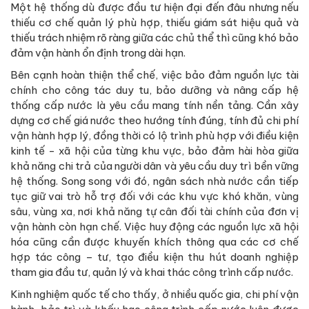
Một hệ thống dù được đầu tư hiện đại đến đâu nhưng nếu
thiếu cơ chế quản lý phù hợp, thiếu giám sát hiệu quả và
thiếu trách nhiệm rõ ràng giữa các chủ thể thì cũng khó bảo
đảm vận hành ổn định trong dài hạn.
Bên cạnh hoàn thiện thể chế, việc bảo đảm nguồn lực tài
chính cho công tác duy tu, bảo dưỡng và nâng cấp hệ
thống cấp nước là yêu cầu mang tính nền tảng. Cần xây
dựng cơ chế giá nước theo hướng tính đúng, tính đủ chi phí
vận hành hợp lý, đồng thời có lộ trình phù hợp với điều kiện
kinh tế - xã hội của từng khu vực, bảo đảm hài hòa giữa
khả năng chi trả của người dân và yêu cầu duy trì bền vững
hệ thống. Song song với đó, ngân sách nhà nước cần tiếp
tục giữ vai trò hỗ trợ đối với các khu vực khó khăn, vùng
sâu, vùng xa, nơi khả năng tự cân đối tài chính của đơn vị
vận hành còn hạn chế. Việc huy động các nguồn lực xã hội
hóa cũng cần được khuyến khích thông qua các cơ chế
hợp tác công – tư, tạo điều kiện thu hút doanh nghiệp
tham gia đầu tư, quản lý và khai thác công trình cấp nước.
Kinh nghiệm quốc tế cho thấy, ở nhiều quốc gia, chi phí vận