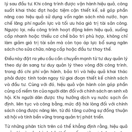
lý sau đầu tư. Khi công trình được vận hành hiệu quả, công
suất khai thác đạt hoặc tiệm cận thiết kế, sẽ góp phần
nâng cao hiệu quả sử dụng vốn ngân sách nhà nước, hạn
chế lãng phí nguồn lực và tối ưu hóa giá trị tài sản công.
Ngược lại, nếu công trình hoạt động kém hiệu quả, xuống
cấp nhanh hoặc thiếu cơ chế bảo trì phù hợp, không chỉ
làm giảm giá trị tài sản mà còn tạo áp lực bổ sung ngân
sách cho sửa chữa, nâng cấp hoặc đầu tư thay thế.
Điều này đặt ra yêu cầu cần chuyển mạnh từ tư duy quản lý
theo dự án sang tư duy quản lý theo vòng đời công trình,
trong đó chi phí vận hành, bảo trì và hiệu quả khai thác
phải được tính toán ngay từ giai đoạn thiết kế chính sách
và đầu tư. Cùng với đó, hiệu quả vận hành còn góp phần
củng cố niềm tin của người dân đối với chính sách an sinh xã
hội. Khi người dân được thụ hưởng dịch vụ nước sạch ổn
định, liên tục và công bằng, mức độ hài lòng đối với chính
sách công được nâng lên, từ đó tăng cường sự đồng thuận
xã hội và tính bền vững trong quản trị phát triển.
Từ những phân tích trên có thể khẳng định rằng, hiệu quả