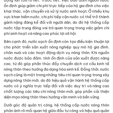
động lan tỏa rõ nét. Trước hết, việc bảo đảm nguồn nước
ổn định giúp giảm chi phí trực tiếp của hộ gia đình cho việc
khai thác, vận chuyển và xử lý nước sinh hoạt. Ở nhiều khu
vực khan hiếm nước, chi phí tiếp cận nước có thể trở thành
gánh nặng đáng kể đối với người dân, do đó hệ thống cấp
nước tập trung đóng vai trò quan trọng trong việc giảm chi
phí sinh hoạt và nâng cao phúc lợi xã hội.
Bên cạnh đó, nước sạch ổn định còn tạo điều kiện thuận lợi
cho phát triển sản xuất nông nghiệp quy mô hộ gia đình,
chăn nuôi và các hoạt động dịch vụ nông thôn. Khi nguồn
nước được bảo đảm, tính ổn định của sản xuất được nâng
cao, từ đó góp phần thúc đẩy chuyển dịch cơ cấu kinh tế
nông thôn theo hướng đa dạng hóa sinh kế. Đồng thời, nước
sạch cũng là một trong những tiêu chí quan trọng trong xây
dựng nông thôn mới, do đó hiệu quả vận hành hệ thống cấp
nước có ý nghĩa trực tiếp đối với việc duy trì và nâng cao
chất lượng các tiêu chí nông thôn mới, góp phần cải thiện
diện mạo nông thôn theo hướng văn minh và bền vững.
Dưới góc độ quản trị công, hệ thống cấp nước nông thôn
phản ánh rõ mối quan hệ giữa đầu tư công và hiệu quả quản