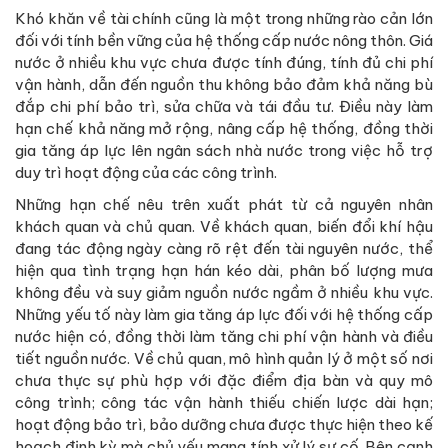
Khó khăn về tài chính cũng là một trong những rào cản lớn
đối với tính bền vững của hệ thống cấp nước nông thôn. Giá
nước ở nhiều khu vực chưa được tính đúng, tính đủ chi phí
vận hành, dẫn đến nguồn thu không bảo đảm khả năng bù
đắp chi phí bảo trì, sửa chữa và tái đầu tư. Điều này làm
hạn chế khả năng mở rộng, nâng cấp hệ thống, đồng thời
gia tăng áp lực lên ngân sách nhà nước trong việc hỗ trợ
duy trì hoạt động của các công trình.
Những hạn chế nêu trên xuất phát từ cả nguyên nhân
khách quan và chủ quan. Về khách quan, biến đổi khí hậu
đang tác động ngày càng rõ rệt đến tài nguyên nước, thể
hiện qua tình trạng hạn hán kéo dài, phân bố lượng mưa
không đều và suy giảm nguồn nước ngầm ở nhiều khu vực.
Những yếu tố này làm gia tăng áp lực đối với hệ thống cấp
nước hiện có, đồng thời làm tăng chi phí vận hành và điều
tiết nguồn nước. Về chủ quan, mô hình quản lý ở một số nơi
chưa thực sự phù hợp với đặc điểm địa bàn và quy mô
công trình; công tác vận hành thiếu chiến lược dài hạn;
hoạt động bảo trì, bảo dưỡng chưa được thực hiện theo kế
hoạch định kỳ mà chủ yếu mang tính xử lý sự cố. Bên cạnh