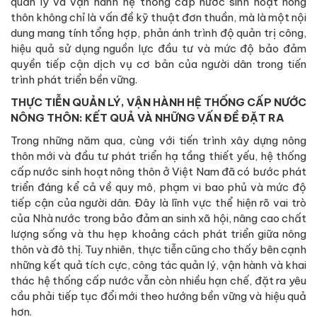
quản lý và vận hành hệ thống cấp nước sinh hoạt nông
thôn không chỉ là vấn đề kỹ thuật đơn thuần, mà là một nội
dung mang tính tổng hợp, phản ánh trình độ quản trị công,
hiệu quả sử dụng nguồn lực đầu tư và mức độ bảo đảm
quyền tiếp cận dịch vụ cơ bản của người dân trong tiến
trình phát triển bền vững.
THỰC TIỄN QUẢN LÝ, VẬN HÀNH HỆ THỐNG CẤP NƯỚC
NÔNG THÔN: KẾT QUẢ VÀ NHỮNG VẤN ĐỀ ĐẶT RA
Trong những năm qua, cùng với tiến trình xây dựng nông
thôn mới và đầu tư phát triển hạ tầng thiết yếu, hệ thống
cấp nước sinh hoạt nông thôn ở Việt Nam đã có bước phát
triển đáng kể cả về quy mô, phạm vi bao phủ và mức độ
tiếp cận của người dân. Đây là lĩnh vực thể hiện rõ vai trò
của Nhà nước trong bảo đảm an sinh xã hội, nâng cao chất
lượng sống và thu hẹp khoảng cách phát triển giữa nông
thôn và đô thị. Tuy nhiên, thực tiễn cũng cho thấy bên cạnh
những kết quả tích cực, công tác quản lý, vận hành và khai
thác hệ thống cấp nước vẫn còn nhiều hạn chế, đặt ra yêu
cầu phải tiếp tục đổi mới theo hướng bền vững và hiệu quả
hơn.