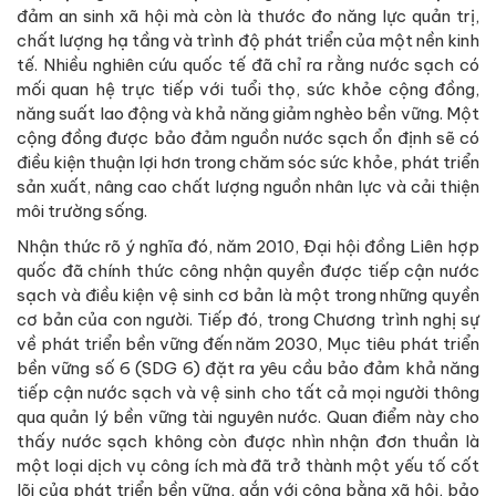
đảm an sinh xã hội mà còn là thước đo năng lực quản trị,
chất lượng hạ tầng và trình độ phát triển của một nền kinh
tế. Nhiều nghiên cứu quốc tế đã chỉ ra rằng nước sạch có
mối quan hệ trực tiếp với tuổi thọ, sức khỏe cộng đồng,
năng suất lao động và khả năng giảm nghèo bền vững. Một
cộng đồng được bảo đảm nguồn nước sạch ổn định sẽ có
điều kiện thuận lợi hơn trong chăm sóc sức khỏe, phát triển
sản xuất, nâng cao chất lượng nguồn nhân lực và cải thiện
môi trường sống.
Nhận thức rõ ý nghĩa đó, năm 2010, Đại hội đồng Liên hợp
quốc đã chính thức công nhận quyền được tiếp cận nước
sạch và điều kiện vệ sinh cơ bản là một trong những quyền
cơ bản của con người. Tiếp đó, trong Chương trình nghị sự
về phát triển bền vững đến năm 2030, Mục tiêu phát triển
bền vững số 6 (SDG 6) đặt ra yêu cầu bảo đảm khả năng
tiếp cận nước sạch và vệ sinh cho tất cả mọi người thông
qua quản lý bền vững tài nguyên nước. Quan điểm này cho
thấy nước sạch không còn được nhìn nhận đơn thuần là
một loại dịch vụ công ích mà đã trở thành một yếu tố cốt
lõi của phát triển bền vững, gắn với công bằng xã hội, bảo