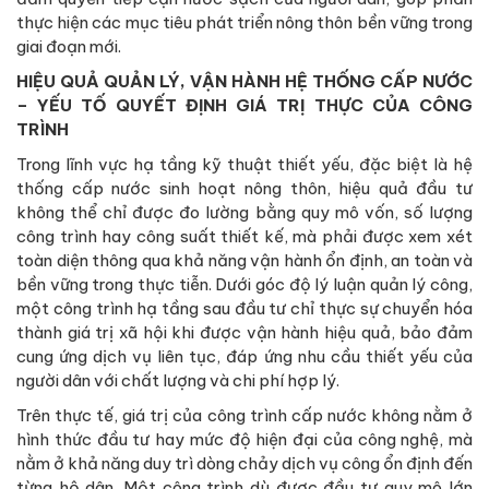
thực hiện các mục tiêu phát triển nông thôn bền vững trong
giai đoạn mới.
HIỆU QUẢ QUẢN LÝ, VẬN HÀNH HỆ THỐNG CẤP NƯỚC
– YẾU TỐ QUYẾT ĐỊNH GIÁ TRỊ THỰC CỦA CÔNG
TRÌNH
Trong lĩnh vực hạ tầng kỹ thuật thiết yếu, đặc biệt là hệ
thống cấp nước sinh hoạt nông thôn, hiệu quả đầu tư
không thể chỉ được đo lường bằng quy mô vốn, số lượng
công trình hay công suất thiết kế, mà phải được xem xét
toàn diện thông qua khả năng vận hành ổn định, an toàn và
bền vững trong thực tiễn. Dưới góc độ lý luận quản lý công,
một công trình hạ tầng sau đầu tư chỉ thực sự chuyển hóa
thành giá trị xã hội khi được vận hành hiệu quả, bảo đảm
cung ứng dịch vụ liên tục, đáp ứng nhu cầu thiết yếu của
người dân với chất lượng và chi phí hợp lý.
Trên thực tế, giá trị của công trình cấp nước không nằm ở
hình thức đầu tư hay mức độ hiện đại của công nghệ, mà
nằm ở khả năng duy trì dòng chảy dịch vụ công ổn định đến
từng hộ dân. Một công trình dù được đầu tư quy mô lớn