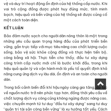
vệ và duy trì hoạt động ổn định của hệ thống cấp nước. Khi
vai trò cộng đồng được phát huy đúng mức, tính minh
bạch, hiệu quả và bền vững của hệ thống sẽ được củng cố
một cách toàn diện.
KẾT LUẬN
Bảo đảm nước sạch cho người dân nông thôn là một trong
những yêu cầu quan trọng hàng đầu của phát triển bền
vững, gắn trực tiếp với mục tiêu nâng cao chất lượng cuộc
sống, bảo vệ sức khỏe cộng đồng và thực hiện tiến bộ,
công bằng xã hội. Thực tiễn cho thấy, đầu tư xây dựng
công trình cấp nước mới chỉ là bước khởi đầu, trong khi
hiệu quả quản lý và vận hành mới là yếu tố quyết định khả
năng cung ứng dịch vụ lâu dài, ổn định và an toàn cho người
dân.
Trong bối cảnh biến đổi khí hậu ngày càng gia tăng, áp lực
về nguồn nước trở nên phức tạp hơn, đồng thời yêu cầu về
chất lượng dịch vụ công cũng không ngừng được nâng cao,
việc chuyển mạnh từ tư duy “đầu tư xây dựng” sang tư duy
“quản trị tài sản công bền vững” là xu hướng tất yếu. Cách