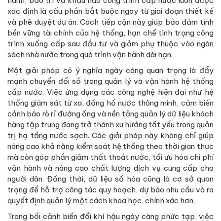
hành, bảo trì và khấu hao công trình cấp nước luôn được
xác định là cấu phần bắt buộc ngay từ giai đoạn thiết kế
và phê duyệt dự án. Cách tiếp cận này giúp bảo đảm tính
bền vững tài chính của hệ thống, hạn chế tình trạng công
trình xuống cấp sau đầu tư và giảm phụ thuộc vào ngân
sách nhà nước trong quá trình vận hành dài hạn.
Một giải pháp có ý nghĩa ngày càng quan trọng là đẩy
mạnh chuyển đổi số trong quản lý và vận hành hệ thống
cấp nước. Việc ứng dụng các công nghệ hiện đại như hệ
thống giám sát từ xa, đồng hồ nước thông minh, cảm biến
cảnh báo rò rỉ đường ống và nền tảng quản lý dữ liệu khách
hàng tập trung đang trở thành xu hướng tất yếu trong quản
trị hạ tầng nước sạch. Các giải pháp này không chỉ giúp
nâng cao khả năng kiểm soát hệ thống theo thời gian thực
mà còn góp phần giảm thất thoát nước, tối ưu hóa chi phí
vận hành và nâng cao chất lượng dịch vụ cung cấp cho
người dân. Đồng thời, dữ liệu số hóa cũng là cơ sở quan
trọng để hỗ trợ công tác quy hoạch, dự báo nhu cầu và ra
quyết định quản lý một cách khoa học, chính xác hơn.
Trong bối cảnh biến đổi khí hậu ngày càng phức tạp, việc