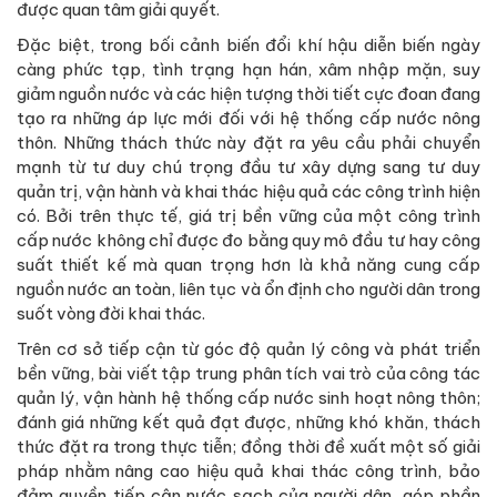
được quan tâm giải quyết.
Đặc biệt, trong bối cảnh biến đổi khí hậu diễn biến ngày
càng phức tạp, tình trạng hạn hán, xâm nhập mặn, suy
giảm nguồn nước và các hiện tượng thời tiết cực đoan đang
tạo ra những áp lực mới đối với hệ thống cấp nước nông
thôn. Những thách thức này đặt ra yêu cầu phải chuyển
mạnh từ tư duy chú trọng đầu tư xây dựng sang tư duy
quản trị, vận hành và khai thác hiệu quả các công trình hiện
có. Bởi trên thực tế, giá trị bền vững của một công trình
cấp nước không chỉ được đo bằng quy mô đầu tư hay công
suất thiết kế mà quan trọng hơn là khả năng cung cấp
nguồn nước an toàn, liên tục và ổn định cho người dân trong
suốt vòng đời khai thác.
Trên cơ sở tiếp cận từ góc độ quản lý công và phát triển
bền vững, bài viết tập trung phân tích vai trò của công tác
quản lý, vận hành hệ thống cấp nước sinh hoạt nông thôn;
đánh giá những kết quả đạt được, những khó khăn, thách
thức đặt ra trong thực tiễn; đồng thời đề xuất một số giải
pháp nhằm nâng cao hiệu quả khai thác công trình, bảo
đảm quyền tiếp cận nước sạch của người dân, góp phần