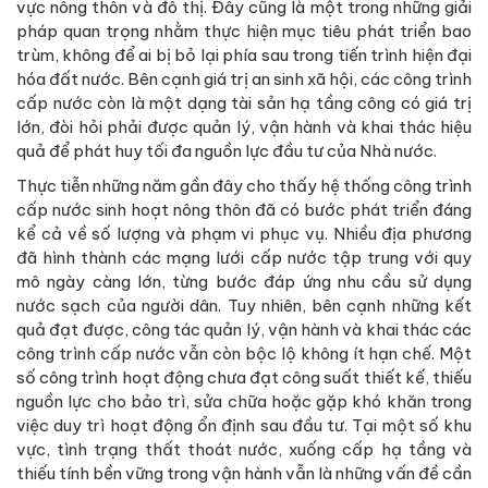
vực nông thôn và đô thị. Đây cũng là một trong những giải
pháp quan trọng nhằm thực hiện mục tiêu phát triển bao
trùm, không để ai bị bỏ lại phía sau trong tiến trình hiện đại
hóa đất nước. Bên cạnh giá trị an sinh xã hội, các công trình
cấp nước còn là một dạng tài sản hạ tầng công có giá trị
lớn, đòi hỏi phải được quản lý, vận hành và khai thác hiệu
quả để phát huy tối đa nguồn lực đầu tư của Nhà nước.
Thực tiễn những năm gần đây cho thấy hệ thống công trình
cấp nước sinh hoạt nông thôn đã có bước phát triển đáng
kể cả về số lượng và phạm vi phục vụ. Nhiều địa phương
đã hình thành các mạng lưới cấp nước tập trung với quy
mô ngày càng lớn, từng bước đáp ứng nhu cầu sử dụng
nước sạch của người dân. Tuy nhiên, bên cạnh những kết
quả đạt được, công tác quản lý, vận hành và khai thác các
công trình cấp nước vẫn còn bộc lộ không ít hạn chế. Một
số công trình hoạt động chưa đạt công suất thiết kế, thiếu
nguồn lực cho bảo trì, sửa chữa hoặc gặp khó khăn trong
việc duy trì hoạt động ổn định sau đầu tư. Tại một số khu
vực, tình trạng thất thoát nước, xuống cấp hạ tầng và
thiếu tính bền vững trong vận hành vẫn là những vấn đề cần