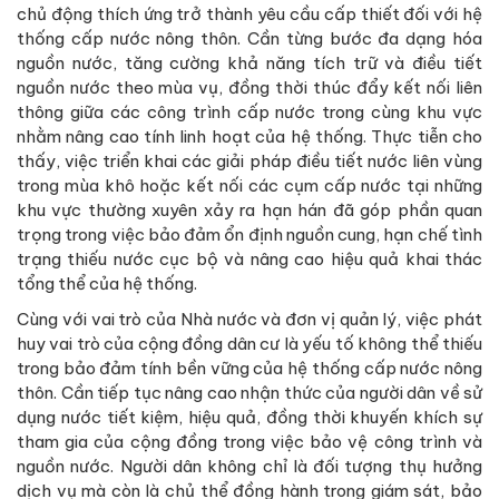
chủ động thích ứng trở thành yêu cầu cấp thiết đối với hệ
thống cấp nước nông thôn. Cần từng bước đa dạng hóa
nguồn nước, tăng cường khả năng tích trữ và điều tiết
nguồn nước theo mùa vụ, đồng thời thúc đẩy kết nối liên
thông giữa các công trình cấp nước trong cùng khu vực
nhằm nâng cao tính linh hoạt của hệ thống. Thực tiễn cho
thấy, việc triển khai các giải pháp điều tiết nước liên vùng
trong mùa khô hoặc kết nối các cụm cấp nước tại những
khu vực thường xuyên xảy ra hạn hán đã góp phần quan
trọng trong việc bảo đảm ổn định nguồn cung, hạn chế tình
trạng thiếu nước cục bộ và nâng cao hiệu quả khai thác
tổng thể của hệ thống.
Cùng với vai trò của Nhà nước và đơn vị quản lý, việc phát
huy vai trò của cộng đồng dân cư là yếu tố không thể thiếu
trong bảo đảm tính bền vững của hệ thống cấp nước nông
thôn. Cần tiếp tục nâng cao nhận thức của người dân về sử
dụng nước tiết kiệm, hiệu quả, đồng thời khuyến khích sự
tham gia của cộng đồng trong việc bảo vệ công trình và
nguồn nước. Người dân không chỉ là đối tượng thụ hưởng
dịch vụ mà còn là chủ thể đồng hành trong giám sát, bảo