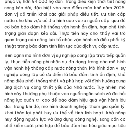
phục vụ hơn 94.000 hộ dân. Trong điều kiện thời tiết nắng
nóng kéo dài, đặc biệt vào cao điểm mùa khô năm 2026,
đơn vị đã triển khai các giải pháp điều tiết, ưu tiên cấp
nước cho khu vực có địa hình cao và xa nguồn cấp, qua đó
cơ bản bảo đảm hệ thống vận hành ổn định, hạn chế tình
trạng gián đoạn kéo dài. Thực tiễn này cho thấy vai trò
quan trọng của năng lực tổ chức vận hành và điều phối kỹ
thuật trong bảo đảm tính liên tục của dịch vụ cấp nước.
Bên cạnh mô hình đơn vị sự nghiệp công lập trực tiếp quản
lý, thực tiễn cũng ghi nhận sự đa dạng trong các mô hình
vận hành hệ thống cấp nước nông thôn. Mô hình đơn vị sự
nghiệp công lập có ưu điểm là bảo đảm tính ổn định, khả
năng điều phối thống nhất và phù hợp với định hướng cung
ứng dịch vụ công thiết yếu của Nhà nước. Tuy nhiên, mô
hình này thường phụ thuộc vào nguồn ngân sách và đòi hỏi
năng lực quản trị cao để bảo đảm hiệu quả vận hành lâu
dài. Trong khi đó, mô hình doanh nghiệp tham gia quản lý,
khai thác lại phát huy ưu thế về tính linh hoạt, khả năng
huy động nguồn lực và ứng dụng công nghệ, song cần cơ
chế kiểm soát phù hợp để bảo đảm hài hòa giữa mục tiêu