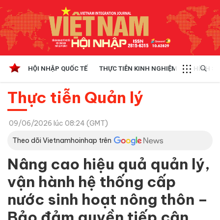
HỘI NHẬP QUỐC TẾ
THỰC TIỄN KINH NGHIỆM
CHÍNH SÁ
Thực tiễn Quản lý
09/06/2026 lúc 08:24 (GMT)
Theo dõi Vietnamhoinhap trên
Nâng cao hiệu quả quản lý,
vận hành hệ thống cấp
nước sinh hoạt nông thôn –
Bảo đảm quyền tiếp cận