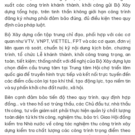
xuất các công trình khánh thành, khởi công gửi Bộ Xây
dựng tổng hợp, trên tinh thần không giới hạn công trình
đăng ký nhưng phải đảm bảo đúng, đủ điều kiện theo quy
định của pháp luật.
Bộ Xây dựng cần tập trung chỉ đạo, phối hợp với các cơ
quan như VTV, VNPT, VIETTEL, FPT và các cơ quan, đơn vị
liên quan rà soát, chuẩn bị kỹ nội dung kịch bản, chương
trình, tổ chức Lễ khánh thành, khởi công trang trọng, an
toàn, tiết kiệm; thống nhất với đề nghị của Bộ Xây dựng lựa
chọn điểm cầu trung tâm tại Trung tâm Hội chợ triển lãm
quốc gia để truyền hình trực tiếp và kết nối trực tuyến đến
các điểm cầu còn lại tạo khí thế, tạo động lực, tạo niềm tin
và sự phấn khởi cho đất nước, xã hội.
Bên cạnh đảm bảo tiến độ theo quy trình, quy định hợp
đồng… và theo hồ sơ trúng thầu, các Chủ đầu tư, nhà thầu
thi công, tư vấn giám sát phải thực hiện quản lý chất lượng
toàn diện từ khi thi công, nghiệm thu, bảo trì. Giao Hội đồng
kiểm tra Nhà nước về công tác nghiệm thu công trình xây
dựng kiểm tra chất lượng các công trình trọng điểm theo