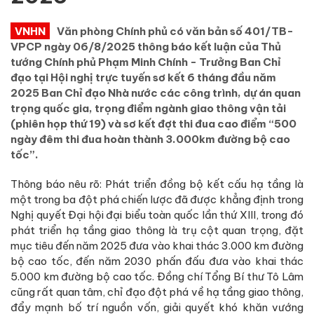
VNHN
Văn phòng Chính phủ có văn bản số 401/TB-
VPCP ngày 06/8/2025 thông báo kết luận của Thủ
tướng Chính phủ Phạm Minh Chính - Trưởng Ban Chỉ
đạo tại Hội nghị trực tuyến sơ kết 6 tháng đầu năm
2025 Ban Chỉ đạo Nhà nước các công trình, dự án quan
trọng quốc gia, trọng điểm ngành giao thông vận tải
(phiên họp thứ 19) và sơ kết đợt thi đua cao điểm “500
ngày đêm thi đua hoàn thành 3.000km đường bộ cao
tốc”.
Thông báo nêu rõ: Phát triển đồng bộ kết cấu hạ tầng là
một trong ba đột phá chiến lược đã được khẳng định trong
Nghị quyết Đại hội đại biểu toàn quốc lần thứ XIII, trong đó
phát triển hạ tầng giao thông là trụ cột quan trọng, đặt
mục tiêu đến năm 2025 đưa vào khai thác 3.000 km đường
bộ cao tốc, đến năm 2030 phấn đấu đưa vào khai thác
5.000 km đường bộ cao tốc. Đồng chí Tổng Bí thư Tô Lâm
cũng rất quan tâm, chỉ đạo đột phá về hạ tầng giao thông,
đẩy mạnh bố trí nguồn vốn, giải quyết khó khăn vướng