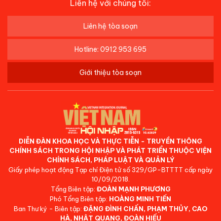
Liên hệ với chúng tôi:
Liên hệ tòa soạn
Hotline: 0912 953 695
Giới thiệu tòa soạn
DIỄN ĐÀN KHOA HỌC VÀ THỰC TIỄN - TRUYỀN THÔNG
CHÍNH SÁCH TRONG HỘI NHẬP VÀ PHÁT TRIỂN THUỘC VIỆN
CHÍNH SÁCH, PHÁP LUẬT VÀ QUẢN LÝ
Giấy phép hoạt động Tạp chí Điện tử số 329/GP-BTTTT cấp ngày
10/09/2018.
Tổng Biên tập:
ĐOÀN MẠNH PHƯƠNG
Phó Tổng Biên tập:
HOÀNG MINH TIẾN
Ban Thư ký - Biên tập:
ĐẶNG ĐÌNH CHẤN, PHẠM THỦY, CAO
HÀ, NHẬT QUANG, ĐOÀN HIẾU