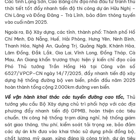
Các tỉnh Lạng Sơn, Cao Bằng chỉ đạo nhà đầu tư tranh thủ
thời tiết tốt đẩy nhanh tiến độ thi công dự án Hữu Nghị -
Chi Lăng và Đồng Đăng - Trà Lĩnh, bảo đảm thông tuyến
vào cuối năm 2025.
Ngoài ra, Bộ Xây dựng, các tỉnh, thành phố: Thành phố Hồ
Chí Minh, Đà Nẵng, Huế, Hải Phòng, Hưng Yên, Ninh Bình,
Thanh Hóa, Nghệ An, Quảng Trị, Quảng Ngãi, Khánh Hòa,
Lâm Đồng, Đắk Lắk, Gia Lai, Vĩnh Long, Đồng Tháp, Cà
Mau, An Giang khẩn trương thực hiện ý kiến chỉ đạo của
Phó Thủ tướng Trần Hồng Hà tại Công văn số
6527/VPCP-CN ngày 14/7/2025, đẩy nhanh tiến độ xây
dựng hệ thống đường bộ ven biển, phấn đấu năm 2025
hoàn thành tổng cộng 2.000km đường ven biển.
Về vận hành khai thác các tuyến đường cao tốc,
Thủ
tướng yêu cầu Bộ Xây dựng chủ trì phối hợp với các địa
phương đẩy nhanh tiến độ GPMB, hoàn thiện các tiêu
chuẩn, thi công hệ thống trạm dừng nghỉ, hệ thống giám
sát giao thông, thu phí, kiểm soát tải trọng xe, bảo đảm
các dự án khi đưa vào khai thác sử dụng phải đồng bộ,
chất lượng, mỹ quan, xứng đáng là công trình, dự án tiêu