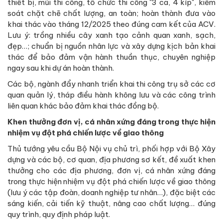
thiết bị, mũi thi công, tổ chức thi công "3 ca, 4 kíp", kiểm
soát chặt chẽ chất lượng, an toàn; hoàn thành đưa vào
khai thác vào tháng 12/2025 theo đúng cam kết của ACV.
Lưu ý: trồng nhiều cây xanh tạo cảnh quan xanh, sạch,
đẹp…; chuẩn bị nguồn nhân lực và xây dựng kịch bản khai
thác để bảo đảm vận hành thuần thục, chuyên nghiệp
ngay sau khi dự án hoàn thành.
Các bộ, ngành đẩy nhanh triển khai thi công trụ sở các cơ
quan quản lý, tháp điều hành không lưu và các công trình
liên quan khác bảo đảm khai thác đồng bộ.
Khen thưởng đơn vị, cá nhân xứng đáng trong thực hiện
nhiệm vụ đột phá chiến lược về giao thông
Thủ tướng yêu cầu Bộ Nội vụ chủ trì, phối hợp với Bộ Xây
dựng và các bộ, cơ quan, địa phương sơ kết, đề xuất khen
thưởng cho các địa phương, đơn vị, cá nhân xứng đáng
trong thực hiện nhiệm vụ đột phá chiến lược về giao thông
(lưu ý các tập đoàn, doanh nghiệp tư nhân…), đặc biệt các
sáng kiến, cải tiến kỹ thuật, nâng cao chất lượng… đúng
quy trình, quy định pháp luật.