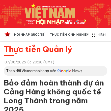
HỘI NHẬP QUỐC TẾ
THỰC TIỄN KINH NGHIỆM
CHÍNH SÁ
Thực tiễn Quản lý
07/08/2025 lúc 20:30 (GMT)
Theo dõi Vietnamhoinhap trên
Bảo đảm hoàn thành dự án
Cảng Hàng không quốc tế
Long Thành trong năm
2025