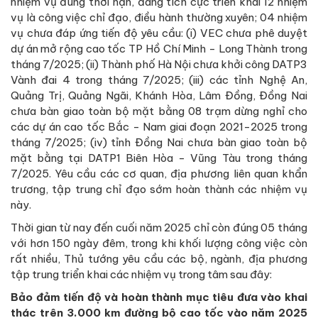
nhiệm vụ đúng thời hạn, đang tích cực triển khai 12 nhiệm
vụ là công việc chỉ đạo, điều hành thường xuyên; 04 nhiệm
vụ chưa đáp ứng tiến độ yêu cầu: (i) VEC chưa phê duyệt
dự án mở rộng cao tốc TP Hồ Chí Minh - Long Thành trong
tháng 7/2025; (ii) Thành phố Hà Nội chưa khởi công DATP3
Vành đai 4 trong tháng 7/2025; (iii) các tỉnh Nghệ An,
Quảng Trị, Quảng Ngãi, Khánh Hòa, Lâm Đồng, Đồng Nai
chưa bàn giao toàn bộ mặt bằng 08 trạm dừng nghỉ cho
các dự án cao tốc Bắc - Nam giai đoạn 2021-2025 trong
tháng 7/2025; (iv) tỉnh Đồng Nai chưa bàn giao toàn bộ
mặt bằng tại DATP1 Biên Hòa - Vũng Tàu trong tháng
7/2025. Yêu cầu các cơ quan, địa phương liên quan khẩn
trương, tập trung chỉ đạo sớm hoàn thành các nhiệm vụ
này.
Thời gian từ nay đến cuối năm 2025 chỉ còn đúng 05 tháng
với hơn 150 ngày đêm, trong khi khối lượng công việc còn
rất nhiều, Thủ tướng yêu cầu các bộ, ngành, địa phương
tập trung triển khai các nhiệm vụ trong tâm sau đây:
Bảo đảm tiến độ và hoàn thành mục tiêu đưa vào khai
thác trên 3.000 km đường bộ cao tốc vào năm 2025