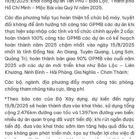
19/8/2025; khởi công dự án Tân Phú - Bảo Lộc, Thành phố
Hồ Chí Minh - Mộc Bài vào Quý IV năm 2025.
Các địa phương tiếp tục hoàn thiện tổ chức bộ máy, tuyệt
đối không để ảnh hưởng tới công tác GPMB các dự án khi
thực hiện sáp nhập các tỉnh và tổ chức chính quyền 2 cấp;
hoàn thành 100% công tác GPMB các dự án có kế hoạch
hoàn thành năm 2025 chậm nhất vào ngày 15/8/2025
nhất là tỉnh Đồng Nai, An Giang, Tuyên Quang, Lạng Sơn,
Quảng Trị; hoàn thành bàn giao 90% GPMB vào cuối năm
2025 với các dự án mới triển khai như Bảo Lộc - Liên
Khương, Ninh Bình - Hải Phòng, Gia Nghĩa - Chơn Thành;
Các bộ, ngành, địa phương đẩy mạnh công tác phòng,
chống tham nhũng tiêu cực, lãng phí.
*Theo báo cáo của Bộ Xây dựng, dự kiến đến ngày
19/8/2025 sẽ hoàn thành đưa vào khai thác, sử dụng tổng
cộng 2.476km đường cao tốc và 1.397km đường ven biển;
nhiều dự án quan trọng đã vượt tiến độ; khi rút ngắn được
tiến độ, đưa vào khai thác sớm làm tăng hiệu quả đầu tư,
tạo không gian phát triển mới, tạo sự thuận lợi cho việc đi