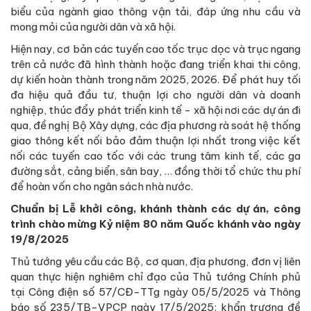
biểu của ngành giao thông vận tải, đáp ứng nhu cầu và
mong mỏi của người dân và xã hội.
Hiện nay, cơ bản các tuyến cao tốc trục dọc và trục ngang
trên cả nước đã hình thành hoặc đang triển khai thi công,
dự kiến hoàn thành trong năm 2025, 2026. Để phát huy tối
đa hiệu quả đầu tư, thuận lợi cho người dân và doanh
nghiệp, thúc đẩy phát triển kinh tế - xã hội nơi các dự án đi
qua, đề nghị Bộ Xây dựng, các địa phương rà soát hệ thống
giao thông kết nối bảo đảm thuận lợi nhất trong việc kết
nối các tuyến cao tốc với các trung tâm kinh tế, các ga
đường sắt, cảng biển, sân bay, … đồng thời tổ chức thu phí
để hoàn vốn cho ngân sách nhà nước.
Chuẩn bị Lễ khởi công, khánh thành các dự án, công
trình chào mừng Kỷ niệm 80 năm Quốc khánh vào ngày
19/8/2025
Thủ tướng yêu cầu các Bộ, cơ quan, địa phương, đơn vị liên
quan thực hiện nghiêm chỉ đạo của Thủ tướng Chính phủ
tại Công điện số 57/CĐ-TTg ngày 05/5/2025 và Thông
báo số 235/TB-VPCP ngày 17/5/2025; khẩn trương đề