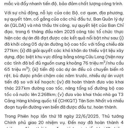
mắc và đẩy nhanh tiến độ, bảo đảm chất lượng công trình.
Với sự chủ động, nỗ lực của các Bộ, cơ quan, địa phương,
sự quyết tâm, cố gắng của các chủ đầu tư, Ban Quản lý dự
án (QLDA) và nhà thầu thi công, sự quyết liệt của Ban Chỉ
đạo, trong 6 tháng đầu năm 2025 công tác tổ chức thực
hiện các dự án đã đạt được các kết quả nổi bật như sau: (i)
đã khởi công 05 dự án đường bộ cao tốc với tổng chiều dài
271km; (ii) đã giải quyết các khó khăn do thiếu vật liệu xây
dựng, đặc biệt khu vực đồng bằng sông Cửu Long (hiện nay
3
các tỉnh đã bố đủ nguồn cung khoảng 76 triệu m
/nhu cầu
3
65 triệu m
); (iii) tiến độ các dự án đều có chuyển biến rõ
rệt, bù được phần chậm các năm trước, nhiều dự án vượt
tiến độ so với kế hoạch; (iv) đã hoàn thành đưa vào khai
thác 237km đường cao tốc, nâng tổng số đường bộ cao
tốc cả nước lên 2.268km; (v) đưa vào khai thác nhà ga T3
Cảng Hàng không quốc tế (CHKQT) Tân Sơn Nhất và nhiều
đoạn tuyến đường ven biển đã được đầu tư, hoàn thành.
Trong Phiên họp lần thứ 18 ngày 22/6/2025, Thủ tướng
Chính phủ giao 20 nhiệm vụ. Đến nay đã hoàn thành 4