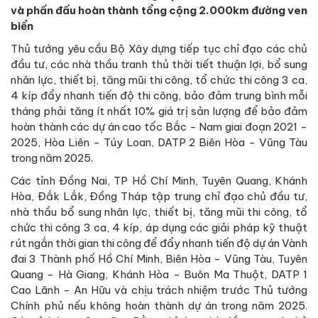
và phấn đấu hoàn thành tổng cộng 2.000km đường ven
biển
Thủ tướng yêu cầu Bộ Xây dựng tiếp tục chỉ đạo các chủ
đầu tư, các nhà thầu tranh thủ thời tiết thuận lợi, bổ sung
nhân lực, thiết bị, tăng mũi thi công, tổ chức thi công 3 ca,
4 kíp đẩy nhanh tiến độ thi công, bảo đảm trung bình mỗi
tháng phải tăng ít nhất 10% giá trị sản lượng để bảo đảm
hoàn thành các dự án cao tốc Bắc - Nam giai đoạn 2021 -
2025, Hòa Liên - Túy Loan, DATP 2 Biên Hòa - Vũng Tàu
trong năm 2025.
Các tỉnh Đồng Nai, TP Hồ Chí Minh, Tuyên Quang, Khánh
Hòa, Đắk Lắk, Đồng Tháp tập trung chỉ đạo chủ đầu tư,
nhà thầu bổ sung nhân lực, thiết bị, tăng mũi thi công, tổ
chức thi công 3 ca, 4 kíp, áp dụng các giải pháp kỹ thuật
rút ngắn thời gian thi công để đẩy nhanh tiến độ dự án Vành
đai 3 Thành phố Hồ Chí Minh, Biên Hòa - Vũng Tàu, Tuyên
Quang - Hà Giang, Khánh Hòa - Buôn Ma Thuột, DATP 1
Cao Lãnh - An Hữu và chịu trách nhiệm trước Thủ tướng
Chính phủ nếu không hoàn thành dự án trong năm 2025.