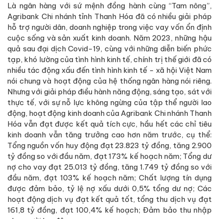
Là ngân hàng với sứ mệnh đồng hành cùng “Tam nông”,
Agribank Chi nhánh tỉnh Thanh Hóa đã có nhiều giải pháp
hỗ trợ người dân, doanh nghiệp trong việc vay vốn ổn định
cuộc sống và sản xuất kinh doanh. Năm 2023, những hậu
quả sau đại dịch Covid-19, cùng với những diễn biến phức
tạp, khó lường của tình hình kinh tế, chính trị thế giới đã có
nhiều tác động xấu đến tình hình kinh tế - xã hội Việt Nam
nói chung và hoạt động của hệ thống ngân hàng nói riêng.
Nhưng với giải pháp điều hành năng động, sáng tạo, sát với
thực tế, với sự nỗ lực không ngừng của tập thể người lao
động, hoạt động kinh doanh của Agribank Chi nhánh Thanh
Hóa vẫn đạt được kết quả tích cực, hầu hết các chỉ tiêu
kinh doanh vẫn tăng trưởng cao hơn năm trước, cụ thể:
Tổng nguồn vốn huy động đạt 23.823 tỷ đồng, tăng 2.900
tỷ đồng so với đầu năm, đạt 173% kế hoạch năm; Tổng dư
nợ cho vay đạt 25.013 tỷ đồng, tăng 1.749 tỷ đồng so với
đầu năm, đạt 103% kế hoạch năm; Chất lượng tín dụng
được đảm bảo, tỷ lệ nợ xấu dưới 0,5% tổng dư nợ; Các
hoạt động dịch vụ đạt kết quả tốt, tổng thu dịch vụ đạt
161,8 tỷ đồng, đạt 100,4% kế hoạch; Đảm bảo thu nhập