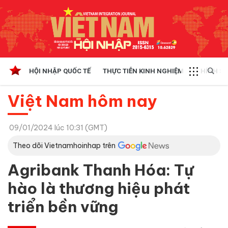
HỘI NHẬP QUỐC TẾ
THỰC TIỄN KINH NGHIỆM
CHÍNH SÁ
Việt Nam hôm nay
09/01/2024 lúc 10:31 (GMT)
Theo dõi Vietnamhoinhap trên
Agribank Thanh Hóa: Tự
hào là thương hiệu phát
triển bền vững