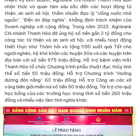
nhận thức và quan tâm sâu sắc đến các hoạt động từ
thiện, an sinh xã hội, thấm nhuần đạo lý “Uống nước nhớ
nguồn”, “Đền ơn đáp nghĩa”, khẳng định trách nhiệm của
Doanh nghiệp với cộng đồng. Trong năm 2023, Agribank
Chi nhánh Thanh Hóa đã ủng hộ số tiền gần 2 tỷ đồng cho
công tác từ thiện và an sinh xã hội, với nhiều hoạt động
thiết thực như: Thăm hỏi và tặng 1150 suất quà Tết cho
người nghèo, hộ khó khăn các huyện 30a và các huyện trên
địa bàn với số tiền 975 triệu đồng; Hỗ trợ bệnh viện mắt
Thanh Hóa tổ chức Chương trình phẫu thuật đục thủy tinh
thể số tiền 50 triệu đồng; Hỗ trợ Chương trình “Hướng
dương đón nắng” 63 triệu đồng; Hỗ trợ Công an các xã
vùng biên giới miền núi số tiền 50 triệu đồng; Tài trợ cho quỹ
học bổng của các trường học trong tỉnh số tiền 260 triệu
đồng và nhiều việc làm tình nghĩa khác.