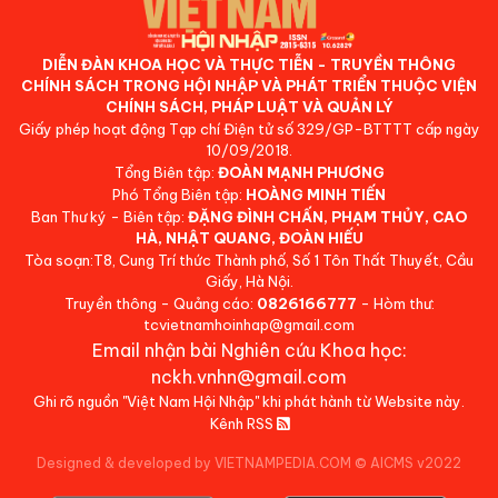
DIỄN ĐÀN KHOA HỌC VÀ THỰC TIỄN - TRUYỀN THÔNG
CHÍNH SÁCH TRONG HỘI NHẬP VÀ PHÁT TRIỂN THUỘC VIỆN
CHÍNH SÁCH, PHÁP LUẬT VÀ QUẢN LÝ
Giấy phép hoạt động Tạp chí Điện tử số 329/GP-BTTTT cấp ngày
10/09/2018.
Tổng Biên tập:
ĐOÀN MẠNH PHƯƠNG
Phó Tổng Biên tập:
HOÀNG MINH TIẾN
Ban Thư ký - Biên tập:
ĐẶNG ĐÌNH CHẤN, PHẠM THỦY, CAO
HÀ, NHẬT QUANG, ĐOÀN HIẾU
Tòa soạn:T8, Cung Trí thức Thành phố, Số 1 Tôn Thất Thuyết, Cầu
Giấy, Hà Nội.
Truyền thông - Quảng cáo:
0826166777
- Hòm thư:
tcvietnamhoinhap@gmail.com
Email nhận bài Nghiên cứu Khoa học:
nckh.vnhn@gmail.com
Ghi rõ nguồn "Việt Nam Hội Nhập" khi phát hành từ Website này.
Kênh RSS
Designed & developed by VIETNAMPEDIA.COM
©
AICMS v2022