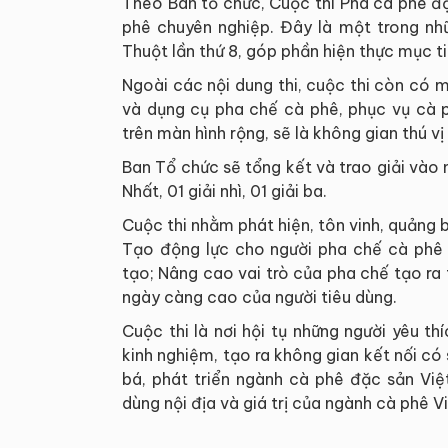
Theo Ban tổ chức, Cuộc thi Pha cà phê 
phê chuyên nghiệp. Đây là một trong n
Thuột lần thứ 8, góp phần hiện thực mục t
Ngoài các nội dung thi, cuộc thi còn có
và dụng cụ pha chế cà phê, phục vụ cà p
trên màn hình rộng, sẽ là không gian thú vị 
Ban Tổ chức sẽ tổng kết và trao giải vào
Nhất, 01 giải nhì, 01 giải ba.
Cuộc thi nhằm phát hiện, tôn vinh, quảng 
Tạo động lực cho người pha chế cà phê 
tạo; Nâng cao vai trò của pha chế tạo r
ngày càng cao của người tiêu dùng.
Cuộc thi là nơi hội tụ những người yêu thí
kinh nghiệm, tạo ra không gian kết nối có 
bá, phát triển ngành cà phê đặc sản Vi
dùng nội địa và giá trị của ngành cà phê V