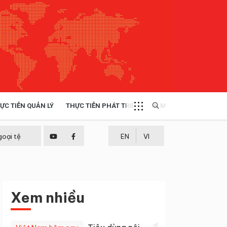
ỰC TIỄN QUẢN LÝ
THỰC TIỄN PHÁT TRIỂN
MULTIMEDIA
TÀI NGUYÊN - MÔI TRƯỜNG
goại tệ
EN
VI
THỰC TIỄN - KINH NGHIỆM
Xem nhiều