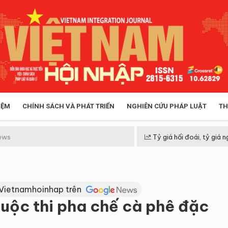
IỆM
CHÍNH SÁCH VÀ PHÁT TRIỂN
NGHIÊN CỨU PHÁP LUẬT
TH
HÓA XÃ HỘI
CHÍNH SÁCH
ews
Tỷ giá hối đoái, tỷ giá n
 TIỄN QUẢN LÝ
VIỆT NAM ĐIỂM ĐẾN
 Vietnamhoinhap trên
Cuộc thi pha chế cà phê đặc