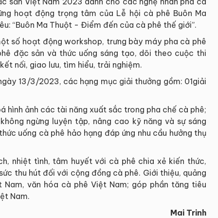
đặc sản Việt Nam 2023 dành cho các nghệ nhân pha cà
hững hoạt động trọng tâm của Lễ hội cà phê Buôn Ma
iêu: “Buôn Ma Thuột - Điểm đến của cà phê thế giới”.
 một số hoạt động workshop, trưng bày máy pha cà phê
hê đặc sản và thức uống sáng tạo, dõi theo cuộc thi
kết nối, giao lưu, tìm hiểu, trải nghiệm.
 ngày 13/3/2023, các hạng mục giải thưởng gồm: 01giải
bá hình ảnh các tài năng xuất sắc trong pha chế cà phê;
không ngừng luyện tập, nâng cao kỹ năng và sự sáng
a thức uống cà phê hảo hạng đáp ứng nhu cầu hưởng thụ
ch, nhiệt tình, tâm huyết với cà phê chia xẻ kiến thức,
sức thu hút đối với cộng đồng cà phê. Giới thiệu, quảng
ệt Nam, văn hóa cà phê Việt Nam; góp phần tăng tiêu
iệt Nam.
Mai Trinh