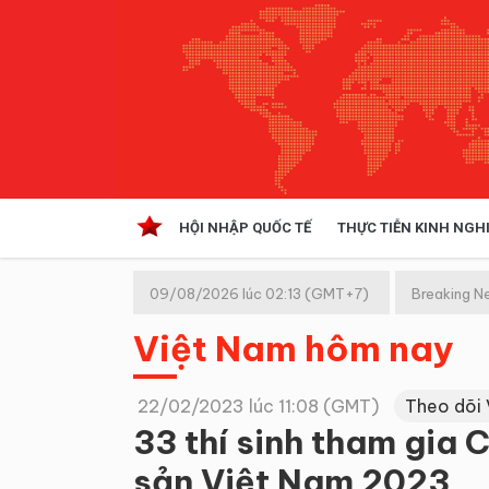
HỘI NHẬP QUỐC TẾ
THỰC TIỄN KINH NGH
HỘI NHẬP QUỐC TẾ
VĂN 
09/08/2026 lúc 02:13 (GMT+7)
Breaking N
Kinh tế hội nhập
Việt Nam hôm nay
Doanh nghiệp
NGHIÊN CỨU PHÁP LUẬT
THỰC
22/02/2023 lúc 11:08 (GMT)
Theo dõi
33 thí sinh tham gia 
sản Việt Nam 2023