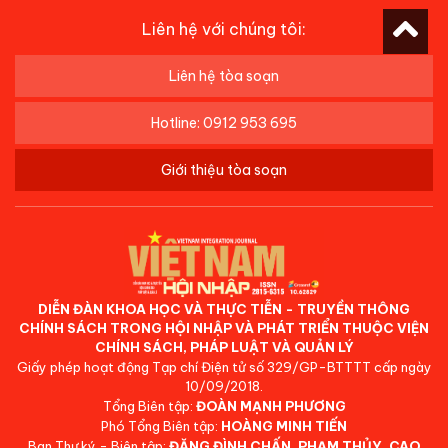
Liên hệ với chúng tôi:
Liên hệ tòa soạn
Hotline: 0912 953 695
Giới thiệu tòa soạn
DIỄN ĐÀN KHOA HỌC VÀ THỰC TIỄN - TRUYỀN THÔNG
CHÍNH SÁCH TRONG HỘI NHẬP VÀ PHÁT TRIỂN THUỘC VIỆN
CHÍNH SÁCH, PHÁP LUẬT VÀ QUẢN LÝ
Giấy phép hoạt động Tạp chí Điện tử số 329/GP-BTTTT cấp ngày
10/09/2018.
Tổng Biên tập:
ĐOÀN MẠNH PHƯƠNG
Phó Tổng Biên tập:
HOÀNG MINH TIẾN
Ban Thư ký - Biên tập:
ĐẶNG ĐÌNH CHẤN, PHẠM THỦY, CAO