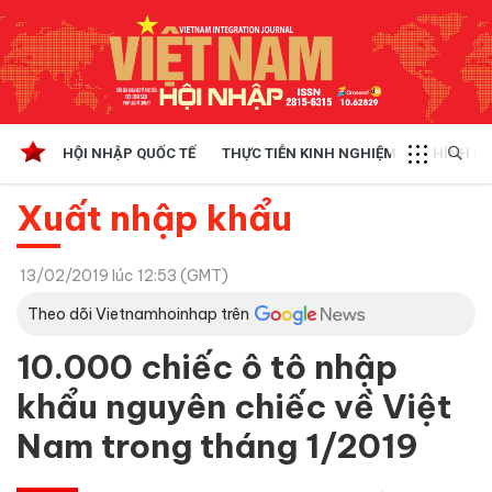
HỘI NHẬP QUỐC TẾ
THỰC TIỄN KINH NGHIỆM
CHÍNH SÁ
Xuất nhập khẩu
13/02/2019 lúc 12:53 (GMT)
Theo dõi Vietnamhoinhap trên
10.000 chiếc ô tô nhập
khẩu nguyên chiếc về Việt
Nam trong tháng 1/2019