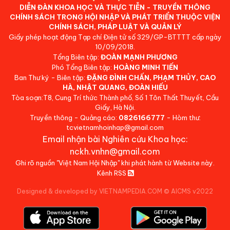
DIỄN ĐÀN KHOA HỌC VÀ THỰC TIỄN - TRUYỀN THÔNG
CHÍNH SÁCH TRONG HỘI NHẬP VÀ PHÁT TRIỂN THUỘC VIỆN
CHÍNH SÁCH, PHÁP LUẬT VÀ QUẢN LÝ
Giấy phép hoạt động Tạp chí Điện tử số 329/GP-BTTTT cấp ngày
10/09/2018.
Tổng Biên tập:
ĐOÀN MẠNH PHƯƠNG
Phó Tổng Biên tập:
HOÀNG MINH TIẾN
Ban Thư ký - Biên tập:
ĐẶNG ĐÌNH CHẤN, PHẠM THỦY, CAO
HÀ, NHẬT QUANG, ĐOÀN HIẾU
Tòa soạn:T8, Cung Trí thức Thành phố, Số 1 Tôn Thất Thuyết, Cầu
Giấy, Hà Nội.
Truyền thông - Quảng cáo:
0826166777
- Hòm thư:
tcvietnamhoinhap@gmail.com
Email nhận bài Nghiên cứu Khoa học:
nckh.vnhn@gmail.com
Ghi rõ nguồn "Việt Nam Hội Nhập" khi phát hành từ Website này.
Kênh RSS
Designed & developed by VIETNAMPEDIA.COM
©
AICMS v2022