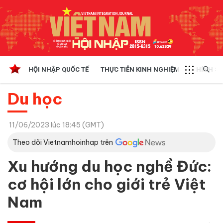
HỘI NHẬP QUỐC TẾ
THỰC TIỄN KINH NGHIỆM
CHÍNH SÁ
Du học
11/06/2023 lúc 18:45 (GMT)
Theo dõi Vietnamhoinhap trên
Xu hướng du học nghề Đức:
cơ hội lớn cho giới trẻ Việt
Nam