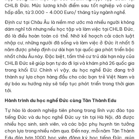
CHLB Đức. Mức lương khởi điểm sau tốt nghiệp vô cùng
hấp dẫn, từ 3.000 - 4.000 Euro/ tháng tùy ngành nghề.
Định cư tại Châu Âu là niềm mơ ước mà nhiều người không
dám nghĩ tới nhưng nếu học tập và làm việc tại CHLB Đức,
đó là điều hoàn toàn có thể. Nhờ kế hoạch cải cách luật
nhập cư, những người đã sống và làm việc ở Đức ít nhất 5
năm được phép định cư dài hạn tại quốc gia phát triển bậc
nhất châu Âu này. Đặc biệt, tấm thẻ cư trú dài hạn này của
CHLB Đức sẽ giúp bạn tự do đi lại và khám phá 26 quốc gia
trong khối EU. Chính vì vậy, du học nghề Đức đang trở
thành sự lựa chọn hàng đầu cho các bạn trẻ Việt Nam và
dự báo xu hướng này sẽ tiếp tục phát triển trong thời gian
tới.
Hành trình du học nghề Đức cùng Tân Thành Edu
Tự hào là doanh nghiệp tiên phong trong lĩnh vực đào tạo
tiếng Đức và du học nghề Đức uy tín tại Hà Nội, đã được
nhiều học sinh, sinh viên, và các bậc phụ huynh tin tưởng
chọn lựa trong nhiều năm qua. Đến nay, mỗi năm Tân Thành
Edu đón hơn 1000 học viên đăng ký học tiếng Đức, giúp