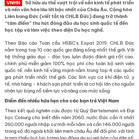
VNHN
Sở hữu ưu thế vượt trội về nền kinh tế phát triển
và nền văn hóa lâu lời bậc nhất của Châu Âu, Cộng hòa
Liên bang Đức (viết tắt là CHLB Đức) đang trở thành
“tâm điểm” thu hút đông đảo du học sinh quốc tế đến
học tập và làm việc theo diện Du học nghề.
Theo Báo cáo Toàn cầu HSBC’s Expat 2019, CHLB Đức
nằm trong top 10 các quốc gia đáng sống nhất thế giới. Với
hệ thống giáo dục - đào tạo luôn được đánh giá rất cao,
chính phủ miễn giảm 100% học phí cho toàn bộ sinh viên
quốc tế, nền kinh tế vững mạnh nằm trong top 4 các quốc
gia phát triển nhất thế giới. Các lĩnh vực cơ khí điện tử, y
tế, nhà hàng - khách sạn phát triển là cơ hội lớn cho nguồn
nhân lực bùng nổ tiềm lực và nâng cao mức sống.
Điểm đến nhiều hứa hẹn cho các bạn trẻ Việt Nam
Theo kết quả nghiên cứu được từ Quỹ Bertelsmann và Đại
học Coburg cho biết đến năm 2060, nước Đức cần ít nhất
260.000 người nhập cư mới mỗi năm và cần 146.000 người
trong số đó ngoài khối liên minh châu Âu để đối phó với tình
trạng thiếu hụt lực lượng lao động do sự già hóa của dân số.