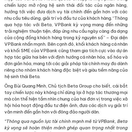
chiến lược mở rộng hệ sinh thái đối tác của ngân hàng,
hướng tới việc đưa dịch vụ tài chính đến gần hơn với các
nhu cầu tiêu dùng, giải trí và đầu tư của khách hàng. “Thông
qua hợp tác với Beta, VPBank kỳ vọng mang đến những
trải nghiệm thuận tiện, đáp ứng nhu cầu ngày càng đa dạng
của cộng đồng khách hàng trong kỷ nguyên số” – Đại diện
VPBank nhấn mạnh. Bên cạnh đó, khối khách hàng cá nhân
và khối SME của VPBank cũng tham gia tích cực vào dự án
hợp tác giữa hai bên với định hướng cá nhân hóa, số hóa và
đơn giản hóa, mang tới các giải pháp tài chính may đo dành
riêng cho nhóm khách hàng đặc biệt và giàu tiềm năng của
hệ sinh thái Beta.
Ông Bùi Quang Minh, Chủ tịch Beta Group cho biết, cái bắt
tay chiến lược này không chỉ dừng lại ở hợp tác thương mại
mà còn thể hiện tầm nhìn chung của hai đơn vị trong việc xã
hội hóa hoạt động đầu tư điện ảnh, đưa các dịch vụ giải trí
văn minh đến gần hơn với đông đảo người dân.
“Thông qua nguồn lực tài chính mạnh mẽ từ VPBank, Beta
kỳ vọng sẽ hoàn thiện mảnh ghép quan trọng nhất trong