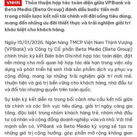
VNHN
Thỏa thuận hợp tác toàn diện giữa VPBank và
Beta Media (Beta Group) đánh dấu bước tiến mới
trong chiến lược kết nối tài chính với đời sống tiêu dùng,
mang đến những ưu đãi thiết thực và trải nghiệm giải trí
khác biệt cho khách hàng.
Ngày 15/01/2026, Ngân hàng TMCP Việt Nam Thịnh Vượng
(VPBank) và Công ty Cổ phần Beta Media (Beta Group)
chính thức ký kết Biên bản Ghi nhớ hợp tác toàn diện, đặt
nền móng cho mối quan hệ hợp tác dài hạn trong việc xây
dựng và phát triển hệ sinh thái sản phẩm dịch vụ phục vụ
cộng đồng, mang lại những trải nghiệm giải trí mới mẻ,
thuận tiện và giá trị bền vững cho khách hàng, nhà đầu tư
và đối tác nhượng quyền trên toàn quốc.
Sự kiện ký kết diễn ra trong bối cảnh nhu cầu kết nối giữa
tài chính và các lĩnh vực tiêu dùng, giải trí ngày càng gia
tăng, đặc biệt trong nhóm khách hàng trẻ, nhóm nhà đầu
tư cá nhân và cộng đồng doanh nghiệp vừa và nhỏ. Với thế
mạnh sẵn có, VPBank và Beta Media kỳ vọng sẽ tạo ra
những giá trị cộng hưởng, góp phần mở rộng không gian