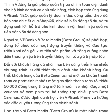
Thịnh Vượng là giải pháp quản trị tài chính toàn diện dành
cho hộ kinh doanh và chủ cửa hàng, tích hợp trên ứng dụng
VPBank NEO, giúp quản lý doanh thu, dòng tiền, theo dõi
báo cáo chi tiết qua ShopQR, chia sẻ biến động số dư, và tự
động sinh lời, hỗ trợ chủ kinh doanh vận hành hiệu quả và
tiếp cận vốn dễ dàng hơn.
Ngoài ra, VPBank và Beta Media (Beta Group) sẽ phối hợp,
đồng tổ chức các hoạt động truyền thông và đào tạo,
triển khai các gói xúc tiến sản phẩm và tăng cường nhận
diện thương hiệu trên truyền thông, lan tỏa giá trị hợp tác.
Đối với khách hàng cá nhân, hai bên cũng triển khai nhiều
chương trình ưu đãi thiết thực dành cho khách hàng. Cụ
thể, khách hàng của Beta Cinemas mở mới tài khoản thanh
toán và phát sinh ít nhất một giao dịch thanh toán tối thiểu
50.000 đồng trong tháng mở tài khoản, sẽ nhận được một
voucher vé xem phim tại hệ thống rạp chiếu phim Beta
Cinemas, được định danh hội viên VPBank Prime và hưởng
các đặc quyền tương ứng theo chính sách.
Hợp tác với Beta Media (Beta Group) là một phần trong