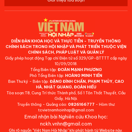
Giới thiệu tòa soạn
DIỄN ĐÀN KHOA HỌC VÀ THỰC TIỄN - TRUYỀN THÔNG
CHÍNH SÁCH TRONG HỘI NHẬP VÀ PHÁT TRIỂN THUỘC VIỆN
CHÍNH SÁCH, PHÁP LUẬT VÀ QUẢN LÝ
Giấy phép hoạt động Tạp chí Điện tử số 329/GP-BTTTT cấp ngày
10/09/2018.
Tổng Biên tập:
ĐOÀN MẠNH PHƯƠNG
Phó Tổng Biên tập:
HOÀNG MINH TIẾN
Ban Thư ký - Biên tập:
ĐẶNG ĐÌNH CHẤN, PHẠM THỦY, CAO
HÀ, NHẬT QUANG, ĐOÀN HIẾU
Tòa soạn:T8, Cung Trí thức Thành phố, Số 1 Tôn Thất Thuyết, Cầu
Giấy, Hà Nội.
Truyền thông - Quảng cáo:
0826166777
- Hòm thư:
tcvietnamhoinhap@gmail.com
Email nhận bài Nghiên cứu Khoa học:
nckh.vnhn@gmail.com
Ghi rõ nguồn "Việt Nam Hội Nhập" khi phát hành từ Website này.