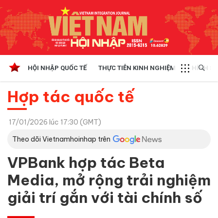
HỘI NHẬP QUỐC TẾ
THỰC TIỄN KINH NGHIỆM
CHÍNH SÁ
Hợp tác quốc tế
17/01/2026 lúc 17:30 (GMT)
Theo dõi Vietnamhoinhap trên
VPBank hợp tác Beta
Media, mở rộng trải nghiệm
giải trí gắn với tài chính số