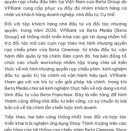
quyền rạp chiếu đầu tiên tại Việt Nam của Beta Group do
VPBank cung cấp phục vụ đầy đủ nhóm khách hàng cá
nhân và khách hàng doanh nghiệp, nhà đầu tư. Cụ thể:
Đối với tệp khách hàng nhà đầu tư và đối tác nhượng
quyền, trong năm 2026, VPBank và Beta Media (Beta
Group) sẽ thống nhất triển khai các gói tín dụng nhằm hỗ
trợ đối tác mở các cụm rạp theo mô hình nhượng quyền
rạp chiếu phim của Beta Cinemas, từ khâu đầu tư, vận
hành đến quản lý tài chính. Bên cạnh đó, hai bên đồng tổ
chức các chuỗi workshop nhằm tập trung chia sẻ kiến
thức về mô hình nhượng quyền rạp chiếu phim, kinh nghiệm
đầu tư, quản trị tài chính và vận hành hiệu quả. VPBank
tham gia với vai trò tư vấn giải pháp tài chính, trong khi
Beta Media chia sẻ kinh nghiệm thực tiễn về nội dung và mô
hình đầu tư của Beta Franchise. Đây là nền tảng để hình
thành cộng đồng nhà đầu tư bền vững, có sự chuẩn bị bài
bản cả về tài chính lẫn chiến lược kinh doanh.
Tiếp theo, hai bên cũng thống nhất trao đổi và hợp tác
triển khai trải nghiệm ứng dụng Shop Thịnh Vượng trên các
nền tảng của hệ thống rạp chiếu phim Beta Cinemas. Shop