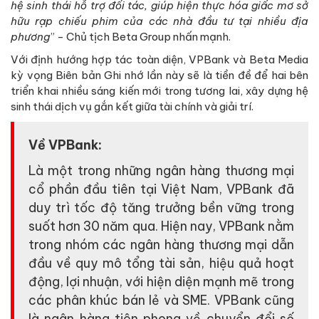
hệ sinh thái hỗ trợ đối tác, giúp hiện thực hóa giấc mơ sở
hữu rạp chiếu phim của các nhà đầu tư tại nhiều địa
phương
” - Chủ tịch Beta Group nhấn mạnh.
Với định hướng hợp tác toàn diện, VPBank và Beta Media
kỳ vọng Biên bản Ghi nhớ lần này sẽ là tiền đề để hai bên
triển khai nhiều sáng kiến mới trong tương lai, xây dựng hệ
sinh thái dịch vụ gắn kết giữa tài chính và giải trí.
Về VPBank:
Là một trong những ngân hàng thương mại
cổ phần đầu tiên tại Việt Nam, VPBank đã
duy trì tốc độ tăng trưởng bền vững trong
suốt hơn 30 năm qua. Hiện nay, VPBank nằm
trong nhóm các ngân hàng thương mại dẫn
đầu về quy mô tổng tài sản, hiệu quả hoạt
động, lợi nhuận, với hiện diện mạnh mẽ trong
các phân khúc bán lẻ và SME. VPBank cũng
là ngân hàng tiên phong về chuyển đổi số