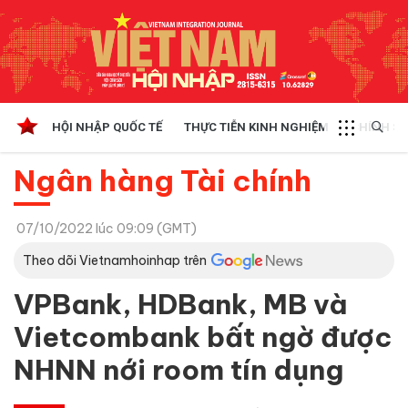
HỘI NHẬP QUỐC TẾ
THỰC TIỄN KINH NGHIỆM
CHÍNH SÁ
Ngân hàng Tài chính
07/10/2022 lúc 09:09 (GMT)
Theo dõi Vietnamhoinhap trên
VPBank, HDBank, MB và
Vietcombank bất ngờ được
NHNN nới room tín dụng