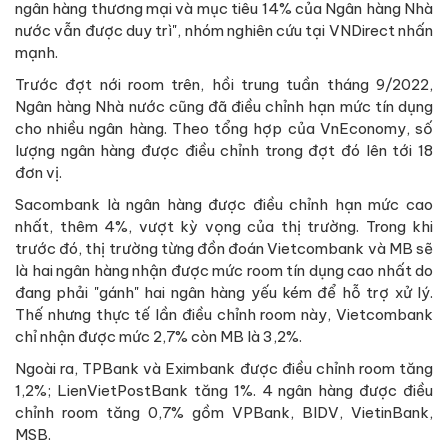
ngân hàng thương mại và mục tiêu 14% của Ngân hàng Nhà
nước vẫn được duy trì", nhóm nghiên cứu tại VNDirect nhấn
mạnh.
Trước đợt nới room trên, hồi trung tuần tháng 9/2022,
Ngân hàng Nhà nước cũng đã điều chỉnh hạn mức tín dụng
cho nhiều ngân hàng. Theo tổng hợp của VnEconomy, số
lượng ngân hàng được điều chỉnh trong đợt đó lên tới 18
đơn vị.
Sacombank là ngân hàng được điều chỉnh hạn mức cao
nhất, thêm 4%, vượt kỳ vọng của thị trường. Trong khi
trước đó, thị trường từng đồn đoán Vietcombank và MB sẽ
là hai ngân hàng nhận được mức room tín dụng cao nhất do
đang phải "gánh" hai ngân hàng yếu kém để hỗ trợ xử lý.
Thế nhưng thực tế lần điều chỉnh room này, Vietcombank
chỉ nhận được mức 2,7% còn MB là 3,2%.
Ngoài ra, TPBank và Eximbank được điều chỉnh room tăng
1,2%; LienVietPostBank tăng 1%. 4 ngân hàng được điều
chỉnh room tăng 0,7% gồm VPBank, BIDV, VietinBank,
MSB.