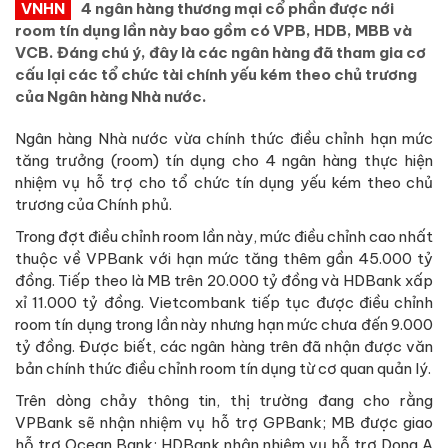
VNHN
4 ngân hàng thương mại cổ phần được nới
room tín dụng lần này bao gồm có VPB, HDB, MBB và
VCB. Đáng chú ý, đây là các ngân hàng đã tham gia cơ
cấu lại các tổ chức tài chính yếu kém theo chủ trương
của Ngân hàng Nhà nước.
Ngân hàng Nhà nước vừa chính thức điều chỉnh hạn mức
tăng trưởng (room) tín dụng cho 4 ngân hàng thực hiện
nhiệm vụ hỗ trợ cho tổ chức tín dụng yếu kém theo chủ
trương của Chính phủ.
Trong đợt điều chỉnh room lần này, mức điều chỉnh cao nhất
thuộc về VPBank với hạn mức tăng thêm gần 45.000 tỷ
đồng. Tiếp theo là MB trên 20.000 tỷ đồng và HDBank xấp
xỉ 11.000 tỷ đồng. Vietcombank tiếp tục được điều chỉnh
room tín dụng trong lần này nhưng hạn mức chưa đến 9.000
tỷ đồng. Được biết, các ngân hàng trên đã nhận được văn
bản chính thức điều chỉnh room tín dụng từ cơ quan quản lý.
Trên dòng chảy thông tin, thị trường đang cho rằng
VPBank sẽ nhận nhiệm vụ hỗ trợ GPBank; MB được giao
hỗ trợ Ocean Bank; HDBank nhận nhiệm vụ hỗ trợ Dong A