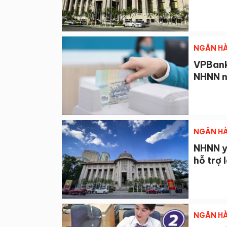
NGÂN HÀ
VPBank
NHNN n
NGÂN HÀ
NHNN yê
hỗ trợ 
NGÂN HÀ