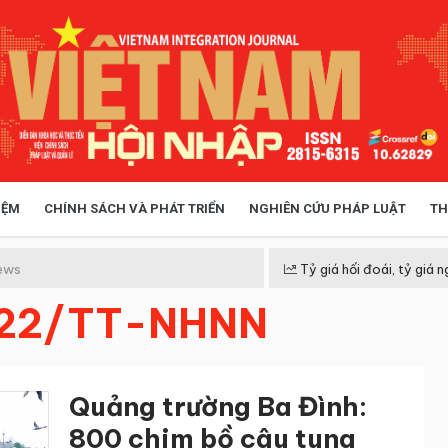
IỆM
CHÍNH SÁCH VÀ PHÁT TRIỂN
NGHIÊN CỨU PHÁP LUẬT
TH
HÓA XÃ HỘI
CHÍNH SÁCH
ews
Tỷ giá hối đoái, tỷ giá n
022/TT-NHNN
 TIỄN QUẢN LÝ
VIỆT NAM ĐIỂM ĐẾN
Quảng trường Ba Đình:
800 chim bồ câu tung