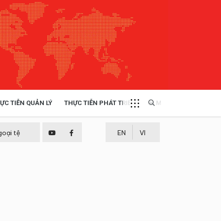
ỰC TIỄN QUẢN LÝ
THỰC TIỄN PHÁT TRIỂN
MULTIMEDIA
TÀI NGUYÊN - MÔI TRƯỜNG
goại tệ
EN
VI
THỰC TIỄN - KINH NGHIỆM