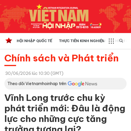
HỘI NHẬP QUỐC TẾ
THỰC TIỄN KINH NGHIỆM
CHÍNH SÁ
Chính sách và Phát triển
30/06/2026 lúc 10:30 (GMT)
Theo dõi Vietnamhoinhap trên
Vĩnh Long trước chu kỳ
phát triển mới: Đâu là động
lực cho những cực tăng
trưởng tương lai?