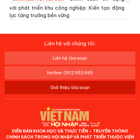
với phát triển khu công nghiệp: Kiến tạo động
lực tăng trưởng bền vững
Liên hệ với chúng tôi:
Liên hệ tòa soạn
Hotline: 0912 953 695
Giới thiệu tòa soạn
DIỄN ĐÀN KHOA HỌC VÀ THỰC TIỄN - TRUYỀN THÔNG
CHÍNH SÁCH TRONG HỘI NHẬP VÀ PHÁT TRIỂN THUỘC VIỆN