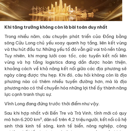
Khi tăng trưởng không còn là bài toán duy nhất
Trong nhiều năm, câu chuyện phát triển của Đồng bằng
sông Cửu Long chủ yếu xoay quanh hạ tầng, liên kết vùng
và thu hút đầu tư. Những yếu tố đó vẫn giữ vai trò nền tảng.
Tuy nhiên, khi mạng lưới cao tốc, các tuyến kết nối liên
vùng và hạ tầng logistics đang dần được hoàn thiện,
khoảng cách về khả năng kết nối giữa các địa phương sẽ
ngày càng được thu hẹp. Khi đó, câu hỏi không còn là địa
phương nào có thêm nhiều tuyến đường hơn, mà là địa
phương nào có thể chuyển hóa những lợi thế ấy thành năng
lực cạnh tranh thực sự.
Vĩnh Long đang đứng trước thời điểm như vậy.
Sau khi hợp nhất với Bến Tre và Trà Vinh, tỉnh mới có quy
mô hơn 6.200 km², dân số trên 4,2 triệu người, kết nối cả hệ
sinh thái kinh tế sông, kinh tế biển, nông nghiệp, công