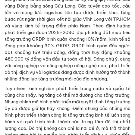
vùng Đồng bằng sông Cửu Long. Các tuyến cao tốc, cầu
lớn và mạng lưới logistics liên tục được triển khai, từng
bước rút ngắn thời gian kết nối giữa Vĩnh Long với TP.HCM
và vùng kinh tế trọng điểm phía Nam. Theo định hướng
phát triển giai đoạn 2026-2030, địa phương đặt mục tiêu
tăng trưởng GRDP bình quân khoảng 10%/năm, kinh tế số
đóng góp khoảng 30% GRDP, GRDP bình quân đầu người
đạt khoảng 169 triệu đồng, đồng thời huy động khoảng
480.000 tỷ đồng vốn đầu tư toàn xã hội. Đáng chú ý, cùng
với công nghiệp và nông nghiệp công nghệ cao, phát triển
đô thị, dịch vụ và logistics đang được định hướng trở thành
những động lực tăng trưởng mới của địa phương.
Tuy nhiên, kinh nghiệm phát triển trong nước và quốc tế
cũng cho thấy, hạ tầng có thể mở đường cho tăng trưởng.
Nhưng chính mô hình phát triển mới quyết định tăng trưởng
ấy có được giữ lại hay không. Điểm chung của những mô
hình phát triển thành công là tăng trưởng kinh tế luôn song
hành với quá trình hình thành các trung tâm đô thị chất
lượng cao. Đô thị không còn chỉ là nơi để ở, mà trở thành
không gian hội tụ nguồn lực, phát triển dịch vụ, thúc đẩy