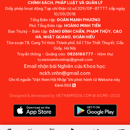
CHÍNH SÁCH, PHÁP LUẬT VÀ QUẢN LÝ
Giấy phép hoạt động Tạp chí Điện tử số 329/GP-BTTTT cấp ngày
10/09/2018.
Tổng Biên tập:
ĐOÀN MẠNH PHƯƠNG
Phó Tổng Biên tập:
HOÀNG MINH TIẾN
Ban Thư ký - Biên tập:
ĐẶNG ĐÌNH CHẤN, PHẠM THỦY, CAO
HÀ, NHẬT QUANG, ĐOÀN HIẾU
Tòa soạn:T8, Cung Trí thức Thành phố, Số 1 Tôn Thất Thuyết, Cầu
Giấy, Hà Nội.
Truyền thông - Quảng cáo:
0826166777
- Hòm thư:
tcvietnamhoinhap@gmail.com
Email nhận bài Nghiên cứu Khoa học:
nckh.vnhn@gmail.com
Ghi rõ nguồn "Việt Nam Hội Nhập" khi phát hành từ Website này.
Kênh RSS
Designed & developed by VIETNAMPEDIA.COM
©
AICMS v2022