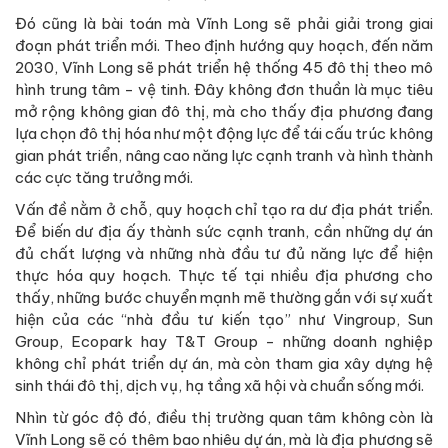
Đó cũng là bài toán mà Vĩnh Long sẽ phải giải trong giai
đoạn phát triển mới. Theo định hướng quy hoạch, đến năm
2030, Vĩnh Long sẽ phát triển hệ thống 45 đô thị theo mô
hình trung tâm - vệ tinh. Đây không đơn thuần là mục tiêu
mở rộng không gian đô thị, mà cho thấy địa phương đang
lựa chọn đô thị hóa như một động lực để tái cấu trúc không
gian phát triển, nâng cao năng lực cạnh tranh và hình thành
các cực tăng trưởng mới.
Vấn đề nằm ở chỗ, quy hoạch chỉ tạo ra dư địa phát triển.
Để biến dư địa ấy thành sức cạnh tranh, cần những dự án
đủ chất lượng và những nhà đầu tư đủ năng lực để hiện
thực hóa quy hoạch. Thực tế tại nhiều địa phương cho
thấy, những bước chuyển mạnh mẽ thường gắn với sự xuất
hiện của các “nhà đầu tư kiến tạo” như Vingroup, Sun
Group, Ecopark hay T&T Group - những doanh nghiệp
không chỉ phát triển dự án, mà còn tham gia xây dựng hệ
sinh thái đô thị, dịch vụ, hạ tầng xã hội và chuẩn sống mới.
Nhìn từ góc độ đó, điều thị trường quan tâm không còn là
Vĩnh Long sẽ có thêm bao nhiêu dự án, mà là địa phương sẽ