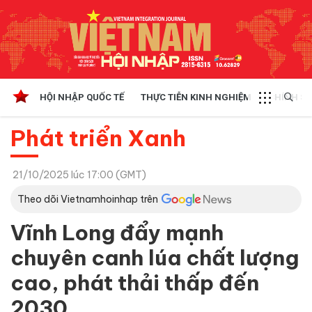
HỘI NHẬP QUỐC TẾ
THỰC TIỄN KINH NGHIỆM
CHÍNH SÁ
Phát triển Xanh
21/10/2025 lúc 17:00 (GMT)
Theo dõi Vietnamhoinhap trên
Vĩnh Long đẩy mạnh
chuyên canh lúa chất lượng
cao, phát thải thấp đến
2030