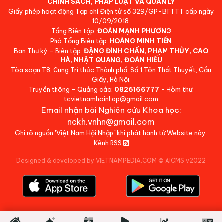
CHÍNH SÁCH, PHÁP LUẬT VÀ QUẢN LÝ
Giấy phép hoạt động Tạp chí Điện tử số 329/GP-BTTTT cấp ngày
10/09/2018.
Tổng Biên tập:
ĐOÀN MẠNH PHƯƠNG
Phó Tổng Biên tập:
HOÀNG MINH TIẾN
Ban Thư ký - Biên tập:
ĐẶNG ĐÌNH CHẤN, PHẠM THỦY, CAO
HÀ, NHẬT QUANG, ĐOÀN HIẾU
Tòa soạn:T8, Cung Trí thức Thành phố, Số 1 Tôn Thất Thuyết, Cầu
Giấy, Hà Nội.
Truyền thông - Quảng cáo:
0826166777
- Hòm thư:
tcvietnamhoinhap@gmail.com
Email nhận bài Nghiên cứu Khoa học:
nckh.vnhn@gmail.com
Ghi rõ nguồn "Việt Nam Hội Nhập" khi phát hành từ Website này.
Kênh RSS
Designed & developed by VIETNAMPEDIA.COM
©
AICMS v2022