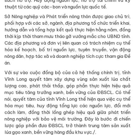
sách hỗ trợ. Huy động nguồn lực, hỗ trợ tài chính và kỹ
thuật từ các quỹ các-bon và nguồn lực quốc tế.
Sở Nông nghiệp và Phát triển nông thôn được giao chủ trì,
phối hợp với các sở, ngành, địa phương tổ chức triển khai,
hướng dẫn và tổng hợp kết quả thực hiện hằng năm, đồng
thời kịp thời tham mưu tháo gỡ vướng mắc cho UBND tỉnh.
Các địa phương và đơn vị liên quan có trách nhiệm cụ thể
hóa kế hoạch, bố trí nguồn lực, tuyên truyền, vận động
nông dân, hợp tác xã và doanh nghiệp tích cực tham gia Đề
án.
Với sự vào cuộc đồng bộ của cả hệ thống chính trị, tỉnh
Vĩnh Long quyết tâm xây dựng vùng sản xuất lúa chất
lượng cao, phát thải thấp, góp phần thực hiện hiệu quả
mục tiêu tăng trưởng xanh, bền vững của ĐBSCL. Có thể
nói, quyết tâm của tỉnh Vĩnh Long thể hiện qua việc cụ thể
hóa mục tiêu, huy động tổng lực các nguồn lực, đổi mới
cách làm, đồng thời lồng ghép hiệu quả giữa phát triển
nông nghiệp với bảo vệ môi trường. Đây là bước đi chiến
lược góp phần đưa ĐBSCL trở thành trung tâm sản xuất
lúa gạo xanh, bền vững hàng đầu khu vực./.