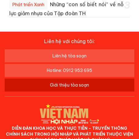
3
Những “con số biết nói” về nỗ
Phát triển Xanh
lực giảm nhựa của Tập đoàn TH
Liên hệ với chúng tôi:
Liên hệ tòa soạn
Hotline: 0912 953 695
Giới thiệu tòa soạn
DIỄN ĐÀN KHOA HỌC VÀ THỰC TIỄN - TRUYỀN THÔNG
CHÍNH SÁCH TRONG HỘI NHẬP VÀ PHÁT TRIỂN THUỘC VIỆN