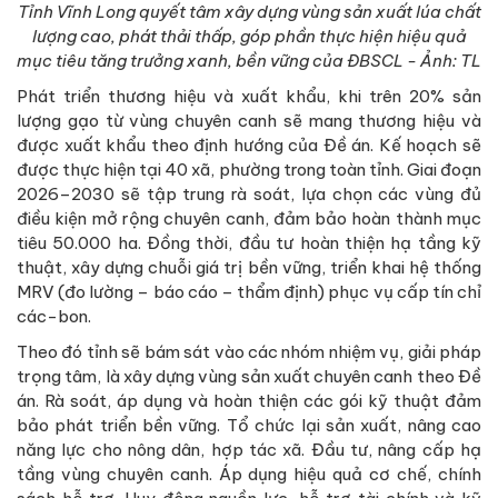
Tỉnh Vĩnh Long quyết tâm xây dựng vùng sản xuất lúa chất
lượng cao, phát thải thấp, góp phần thực hiện hiệu quả
mục tiêu tăng trưởng xanh, bền vững của ĐBSCL - Ảnh: TL
Phát triển thương hiệu và xuất khẩu, khi trên 20% sản
lượng gạo từ vùng chuyên canh sẽ mang thương hiệu và
được xuất khẩu theo định hướng của Đề án. Kế hoạch sẽ
được thực hiện tại 40 xã, phường trong toàn tỉnh. Giai đoạn
2026–2030 sẽ tập trung rà soát, lựa chọn các vùng đủ
điều kiện mở rộng chuyên canh, đảm bảo hoàn thành mục
tiêu 50.000 ha. Đồng thời, đầu tư hoàn thiện hạ tầng kỹ
thuật, xây dựng chuỗi giá trị bền vững, triển khai hệ thống
MRV (đo lường – báo cáo – thẩm định) phục vụ cấp tín chỉ
các-bon.
Theo đó tỉnh sẽ bám sát vào các nhóm nhiệm vụ, giải pháp
trọng tâm, là xây dựng vùng sản xuất chuyên canh theo Đề
án. Rà soát, áp dụng và hoàn thiện các gói kỹ thuật đảm
bảo phát triển bền vững. Tổ chức lại sản xuất, nâng cao
năng lực cho nông dân, hợp tác xã. Đầu tư, nâng cấp hạ
tầng vùng chuyên canh. Áp dụng hiệu quả cơ chế, chính