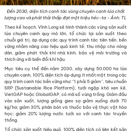
Đến 2030, diện tích canh tác vùng chuyên canh lúa chất
lượng cao và phát thải thấp đạt một triệu héc-ta - Ảnh: TL
Theo kế hoạch, Vĩnh Long sẽ hình thành các vùng sản xuất
lúa chuyên canh quy mô lớn, tổ chức lại sản xuất theo
chuỗi giá trị, áp dụng các quy trình canh tác tiên tiến, bền
vững nhằm nâng cao hiệu quả kinh tế, thu nhập cho nông
dân, giảm phát thải khí nhà kính, bảo vệ môi trường và
thích ứng với biến đổi khí hậu.
Mục tiêu cụ thể đến năm 2030, xây dựng 50.000 ha lúa
chuyên canh, 100% diện tích áp dụng ít nhất một trong các
quy trình canh tác bền vững như: “1 phải 5 giảm”, tiêu chuẩn
SRP (Sustainable Rice Platform), tưới ngập khô xen kẽ,
VietGAP hoặc GlobalGAP, có mã số vùng trồng. Giảm đầu
vào sản xuất, lượng giống gieo sạ giảm xuống dưới 70
kg/ha; giảm 30% phân bón và thuốc bảo vệ thực vật hóa
học; giảm 20% lượng nước tưới so với canh tác truyền
thống.
Tổ chức sản xuất hiệu quả, 100% diện tích có liên kết sản