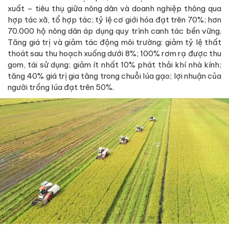
xuất – tiêu thụ giữa nông dân và doanh nghiệp thông qua
hợp tác xã, tổ hợp tác; tỷ lệ cơ giới hóa đạt trên 70%; hơn
70.000 hộ nông dân áp dụng quy trình canh tác bền vững.
Tăng giá trị và giảm tác động môi trường: giảm tỷ lệ thất
thoát sau thu hoạch xuống dưới 8%; 100% rơm rạ được thu
gom, tái sử dụng; giảm ít nhất 10% phát thải khí nhà kính;
tăng 40% giá trị gia tăng trong chuỗi lúa gạo; lợi nhuận của
người trồng lúa đạt trên 50%.